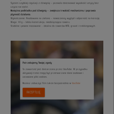
System szybkiej regulacji z dźwignią – pozwala dostosować wysokość sztycy bez
użycia narzędzi.
Mosiężna podkładka pod dźwignią – zwiększa trwałość mechanizmu i poprawia
płynność działania.
Wykończenie: Anodowane na zielono – nowoczesny wygląd i odporność na korozję.
Waga: 44 g – lekka konstrukcja, nieobciążająca roweru.
Stabilne i pewne mocowanie – idealna do rowerów MTB, gravel i trekkingowych.
Potrzebujemy Twojej zgody
Ta zawartość jest dostarczana przez YouTube. W przypadku
aktywacji treści mogą być przetwarzane dane osobowe i
ustawiane pliki cookies.
Możesz zobaczyc film także bezpośrednio w
YouTube
AKCEPTUJĘ