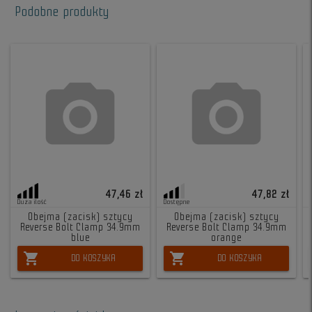
Podobne produkty
47,46 zł
47,82 zł
Duża ilość
Dostępne
Obejma (zacisk) sztycy
Obejma (zacisk) sztycy
Reverse Bolt Clamp 34.9mm
Reverse Bolt Clamp 34.9mm
blue
orange
shopping_cart
shopping_cart
DO KOSZYKA
DO KOSZYKA