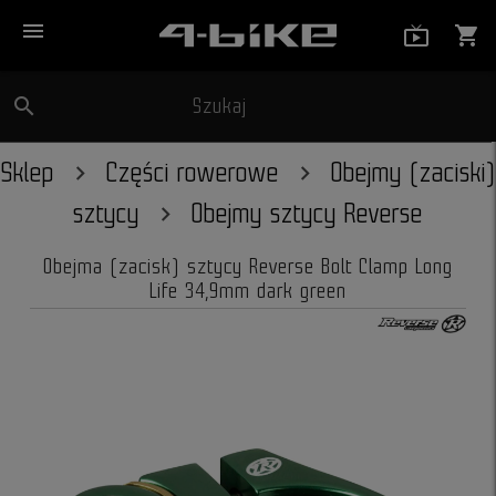
menu
live_tv_
shopping_cart
search
Szukaj
close
Sklep
Części rowerowe
Obejmy (zaciski)
sztycy
Obejmy sztycy Reverse
Obejma (zacisk) sztycy Reverse Bolt Clamp Long
Life 34,9mm dark green