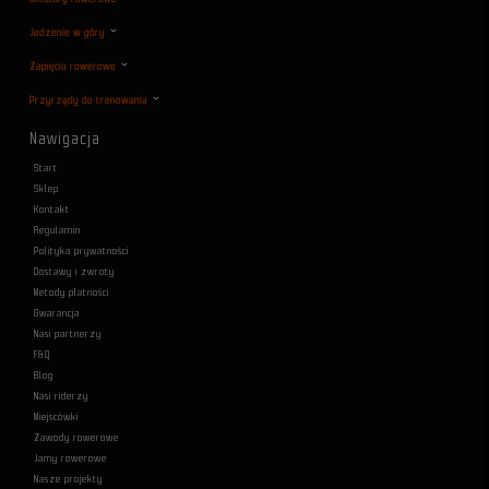
Jedzenie w góry
Zapięcia rowerowe
Przyrządy do trenowania
Nawigacja
Start
Sklep
Kontakt
Regulamin
Polityka prywatności
Dostawy i zwroty
Metody płatności
Gwarancja
Nasi partnerzy
F&Q
Blog
Nasi riderzy
Miejscówki
Zawody rowerowe
Jamy rowerowe
Nasze projekty