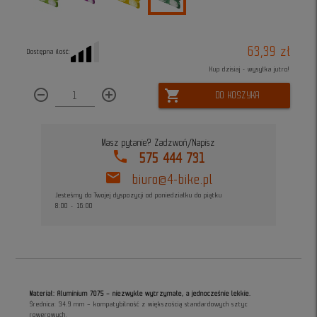
63,39 zł
Dostępna ilość:
Kup dzisiaj - wysyłka jutro!
remove_circle_outline
add_circle_outline
shopping_cart
DO KOSZYKA
Masz pytanie? Zadzwoń/Napisz
phone
575 444 731
mail
biuro@4-bike.pl
Jesteśmy do Twojej dyspozycji od poniedziałku do piątku
8:00 - 16:00
Materiał: Aluminium 7075 – niezwykle wytrzymałe, a jednocześnie lekkie.
Średnica: 34.9 mm – kompatybilność z większością standardowych sztyc
rowerowych.