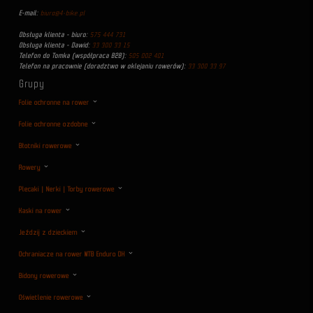
E-mail:
biuro@4-bike.pl
Obsługa klienta - biuro:
575 444 731
Obsługa klienta - Dawid:
33 300 33 15
Telefon do Tomka (współpraca B2B):
505 002 401
Telefon na pracownie (doradztwo w oklejaniu rowerów):
33 300 33 97
Grupy
Folie ochronne na rower
Folie ochronne ozdobne
Błotniki rowerowe
Rowery
Plecaki | Nerki | Torby rowerowe
Kaski na rower
Jeździj z dzieckiem
Ochraniacze na rower MTB Enduro DH
Bidony rowerowe
Oświetlenie rowerowe