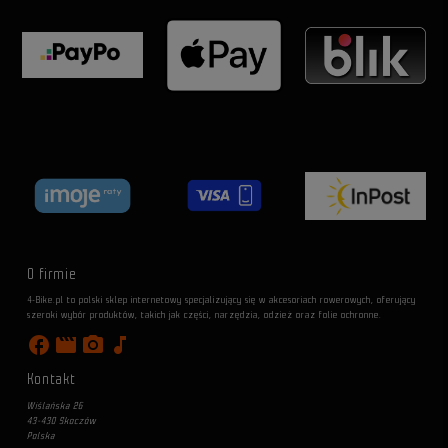
O firmie
4-Bike.pl to polski sklep internetowy specjalizujący się w akcesoriach rowerowych, oferujący
szeroki wybór produktów, takich jak części, narzędzia, odzież oraz folie ochronne.
facebook
movie
photo_camera
music_note
Kontakt
Wiślańska 26
43-430 Skoczów
Polska