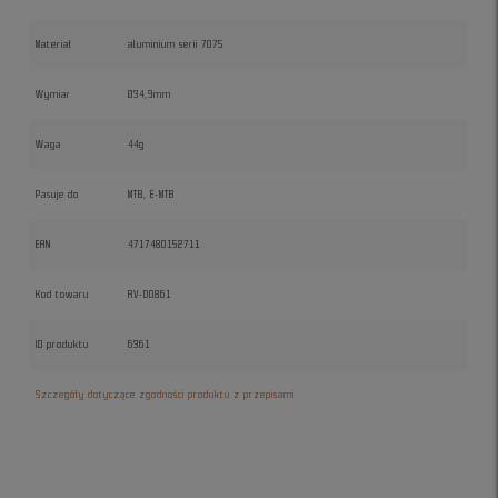
Materiał
aluminium serii 7075
Wymiar
Ø34,9mm
Waga
44g
Pasuje do
MTB, E-MTB
EAN
4717480152711
Kod towaru
RV-00861
ID produktu
6361
Szczegóły dotyczące zgodności produktu z przepisami