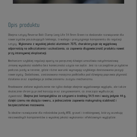
Opis produktu
Obejma sztycy Reverse Bolt Clamp Long Life 34.9mm Green to doskonałe rozwiązanie dla
rowerzystów poszukujących lekkiego, trwałego i precyzyjnego komponentu do regulacji
sztycy.
Wykonana z wysokiej jakości aluminium 7075, charakteryzuje się wyjątkową
odpornością na odkształcenia i uszkodzenia, co zapewnia długowieczność produktu nawet
przy intensywnej eksploatacji.
Mechanizm szybkiej regulacji oparty na poręcznej dźwigni umożliwia natychmiastową
zmianę wysokości siodełka bez konieczności użycia narzędzi. Jest to szczególnie przydatne
podczas jazdy w terenie, gdzie różne warunki wymagają szybkiego dostosowania pozycji
rowerzysty. Dodatkowo, zastosowana mosiężna podkładka pod dźwignią poprawia płynność
działania oraz zapobiega przedwczesnemu zużyciu mechanizmu.
Anodowane zielone wykończenie nie tylko dodaje obejmie wyjątkowego wyglądu, ale także
skutecznie chroni ją przed korozją oraz zarysowaniami, co znacząco wydłuża jej
żywotność.
Obejma jest kompatybilna ze sztycami o średnicy 34.9 mm i waży jedynie 44 g,
dzięki czemu nie obciąża roweru, a jednocześnie zapewnia maksymalną stabilność i
bezpieczeństwo mocowania.
To idealne rozwiązanie dla miłośników jazdy MTB, gravel i trekkingowej, którzy oczekują
niezawodnych komponentów o wysokiej jakości wykonania i efektownym wyglądzie.