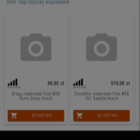
Inne najczęściej kupowane
99,00 zł
379,00 zł
Duża ilość
Duża ilość
Gripy rowerowe Title MTB
Siodełko rowerowe Title MTB
Form Grips black
JS1 Saddle black
shopping_cart
shopping_cart
DO KOSZYKA
DO KOSZYKA