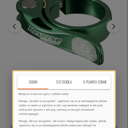
ZGODA
SZCZEGÓŁY
O PLIKACH COOKIE
Niniejsza strona korzysta z plików cookie
Klikając „Zezwól na wszystkie”, zgadzasz się na przechowywanie plików
cookie na swoim urządzeniu w celu usprawnienia nawigacji w witrynie,
analizy korzystania z witryny i pomocy w naszych działaniach
marketingowych.
Klikając „Odrzuć wszystkie”, odrzucasz niewymagane pliki cookie, jednak
zgadzasz się na przechowywanie plików cookie potrzebnych do
Obejma sztycy Reverse Bolt Clamp Long Life 34.9mm Green to wysokiej jakości