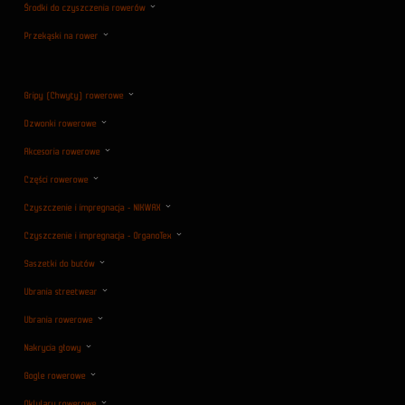
Środki do czyszczenia rowerów
Przekąski na rower
Gripy (Chwyty) rowerowe
Dzwonki rowerowe
Akcesoria rowerowe
Części rowerowe
Czyszczenie i impregnacja - NIKWAX
Czyszczenie i impregnacja - OrganoTex
Saszetki do butów
Ubrania streetwear
Ubrania rowerowe
Nakrycia głowy
Gogle rowerowe
Oklulary rowerowe