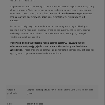
Materiał i kształt
Obejma Reverse Bolt Clamp Long Life 34.9mm Green została wykonana z najwyższej
jakości aluminium 7075, co czyni ją niezwykle odporną na intensywne użytkowanie, a
jednocześnie lekką i funkcjonalną.
Jest to materiał szeroko stosowany w lotnictwie
oraz w sportach wyczynowych, gdzie wytrzymałość przy niskiej wadze jest
kluczowa.
Mechanizm dźwigniowy został dodatkowo wzmocniony mosiężną podkładką, co
zapewnia płynną regulację i długowieczność całego systemu. Dzięki temu obejma
zachowuje niezawodne działanie przez wiele sezonów, nawet przy częstych
regulacjach wysokości siodełka.
Anodowane zielone wykończenie nadaje obejmie sportowy i stylowy wygląd,
jednocześnie zwiększając jej odporność na warunki atmosferyczne i codzienne
użytkowanie.
Proces anodowania sprawia, że powierzchnia komponentu jest bardziej
wytrzymała i odporna na uszkodzenia mechaniczne.
Więcej o
Obejma (zacisk) sztycy Reverse Bolt Clamp Long Life 34,9mm dark
produkcie
green
Kolor
odcień zielonego