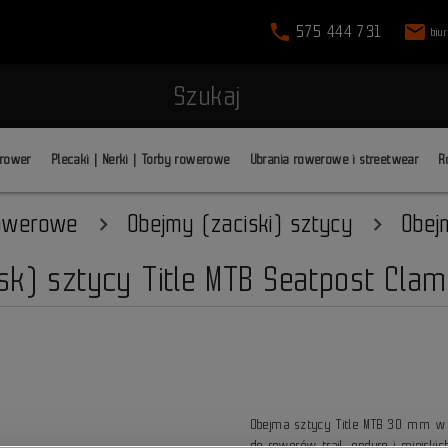
phone
mail
575 444 731
biu
Szukaj
 rower
Plecaki | Nerki | Torby rowerowe
Ubrania rowerowe i streetwear
R
rowerowe
Obejmy (zaciski) sztycy
Obej
sk) sztycy Title MTB Seatpost Cl
Obejma sztycy Title MTB 30 mm w 
do rowerów trail, enduro i miejski