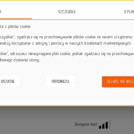
lekkość i nowoczesny wygląd z 
A
SZCZEGÓŁY
O PLI
star_border
star_border
star_border
star_border
star_border
sta z plików cookie
wszystkie”, zgadzasz się na przechowywanie plików cookie na swoim urządzeniu 
Darmowa dostawa przy z
local_shipping
 analizy korzystania z witryny i pomocy w naszych działaniach marketingowych.
Dotyczy wysyłki na terenie P
keyboard_return
14 dni na odstąpienie od
stkie”, odrzucasz niewymagane pliki cookie, jednak zgadzasz się na przechowyw
łowego działania strony.
credit_score
Wygodne płatności
 WSZYSTKIE
SPERSONALIZUJ
ZEZWÓL NA WSZY
Alternatywne produkty
Dostępna ilość: