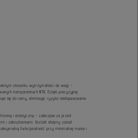
wietnym stosunku wytrzymałości do wagi –
nych komponentach MTB. Dzięki precyzyjnej
uje się do ramy, eliminując ryzyko niedopasowania
chronną i estetyczną – zabezpiecza przed
mi i zabrudzeniami. Kształt obejmy został
aksymalną funkcjonalność przy minimalnej masie i