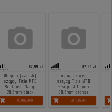
87,99 zł
87,99 zł
ostępne
Duża ilość
Dostę
Obejma (zacisk)
Obejma (zacisk)
sztycy Title MTB
sztycy Title MTB
Seatpost Clamp
Seatpost Clamp
28.6mm black
28.6mm bronze
shopping_cart
shopping_cart
shopping_ca
DO KOSZYKA
DO KOSZYKA