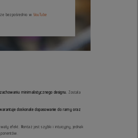
kże bezpośrednio w
YouTube
 zachowaniu minimalistycznego designu.
Została
warantuje doskonałe dopasowanie do ramy oraz
ły efekt. Montaż jest szybki i intuicyjny, jednak
mponentów.