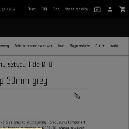
live_tv_24
person
shopping_cart
Sklep
F&Q
Blog
Nasze projekty
ro@4-bike.pl
close
owery
Folie ochronne na rower
Inne
Wyprzedaże
Outlet
Marki
my sztycy Title MTB
amp 30mm grey
kolorze grey to wytrzymały i precyzyjny komponent
ch.
Wykonana z aluminium 6061-T6, oferuje trwałość,