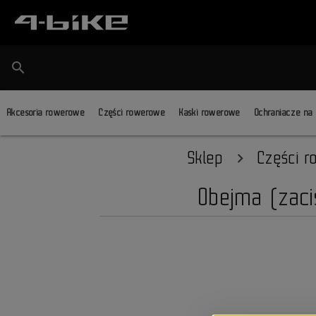
search
Akcesoria rowerowe
Części rowerowe
Kaski rowerowe
Ochraniacze na
Sklep
Części 
Obejma (zaci