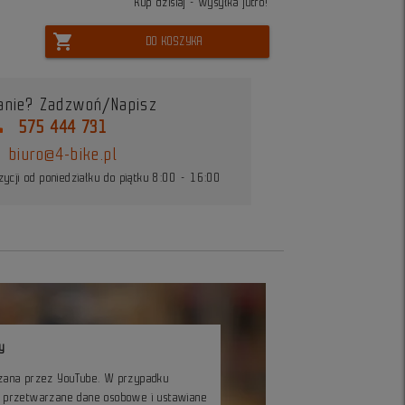
Kup dzisiaj - wysyłka jutro!
shopping_cart
DO KOSZYKA
anie? Zadzwoń/Napisz
ne
575 444 731
biuro@4-bike.pl
ycji od poniedziałku do piątku 8:00 - 16:00
y
czana przez YouTube. W przypadku
ć przetwarzane dane osobowe i ustawiane