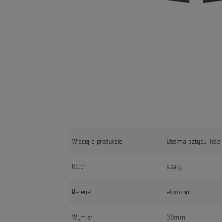
Więcej o produkcie
Obejma sztycy Title
Kolor
szary
Materiał
aluminium
Wymiar
30mm