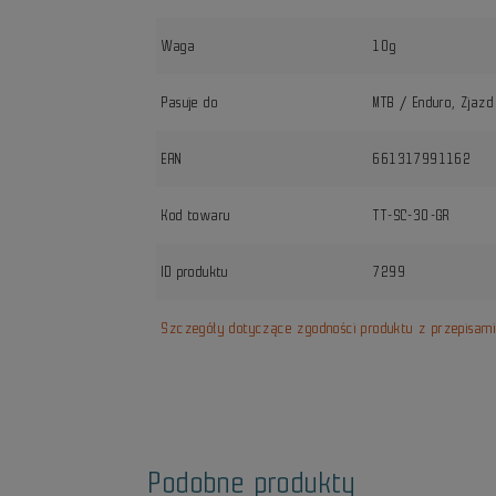
Waga
10g
Pasuje do
MTB / Enduro, Zjazd 
EAN
661317991162
Kod towaru
TT-SC-30-GR
ID produktu
7299
Szczegóły dotyczące zgodności produktu z przepisam
Podobne produkty