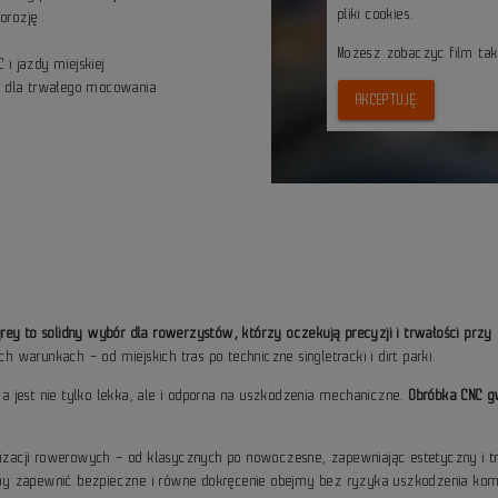
pliki cookies.
orozję
Możesz zobaczyc film ta
 i jazdy miejskiej
 dla trwałego mocowania
AKCEPTUJĘ
ey to solidny wybór dla rowerzystów, którzy oczekują precyzji i trwałości przy
warunkach – od miejskich tras po techniczne singletracki i dirt parki.
 jest nie tylko lekka, ale i odporna na uszkodzenia mechaniczne.
Obróbka CNC g
izacji rowerowych – od klasycznych po nowoczesne, zapewniając estetyczny i trwa
by zapewnić bezpieczne i równe dokręcenie obejmy bez ryzyka uszkodzenia ko