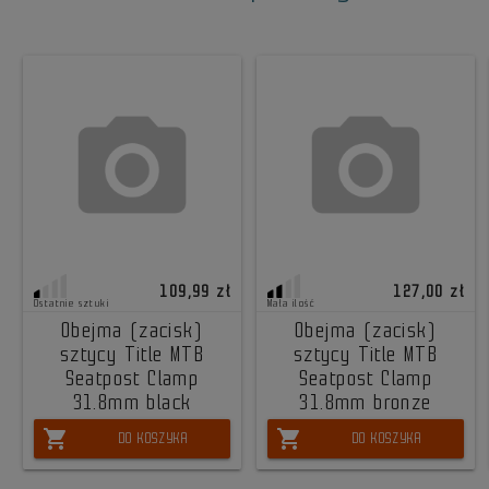
109,99 zł
127,00 zł
Ostatnie sztuki
Mała ilość
Obejma (zacisk)
Obejma (zacisk)
sztycy Title MTB
sztycy Title MTB
Seatpost Clamp
Seatpost Clamp
31.8mm black
31.8mm bronze
shopping_cart
shopping_cart
DO KOSZYKA
DO KOSZYKA