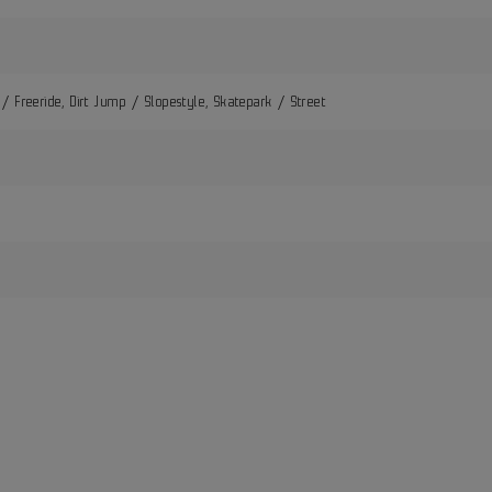
/ Freeride, Dirt Jump / Slopestyle, Skatepark / Street
i