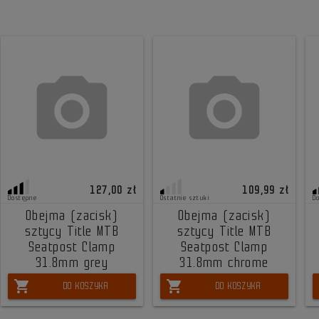
127,00 zł
109,99 zł
Dostępne
Ostatnie sztuki
D
Obejma (zacisk)
Obejma (zacisk)
sztycy Title MTB
sztycy Title MTB
Seatpost Clamp
Seatpost Clamp
31.8mm grey
31.8mm chrome
shopping_cart
shopping_cart
DO KOSZYKA
DO KOSZYKA