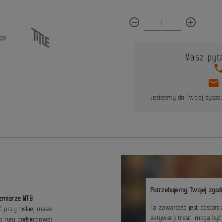
remove_circle_outline
add_circle_outline
Masz pyt
pho
mail
Jesteśmy do Twojej dyspoz
Potrzebujemy Twojej zgod
zmiarze MTB
Ta zawartość jest dostar
 przy niskiej masie
aktywacji treści mogą by
o rury podsiodłowej