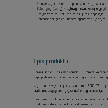
Matowe wykończenie – odporność na zarysowania i k
Kolor: grey (szary) – stylowy, nowoczesny wygląd
Dedykowana do: trail, enduro, dirt jump, slopestyle, XC
Zalecane dokręcanie kluczem dynamometrycznym –
Opis produktu
Obejma sztycy Title MTB o średnicy 30 mm w kolorze gr
zaprojektowana do intensywnego użytkowania w różnych 
Wykonana z wysokiej jakości aluminium 6061-T6 obejma
stabilność sztycy bez ryzyka luzów czy przesunięć.
Szary, matowy kolor świetnie pasuje do większości styl
producent zaleca użycie klucza dynamometrycznego, 