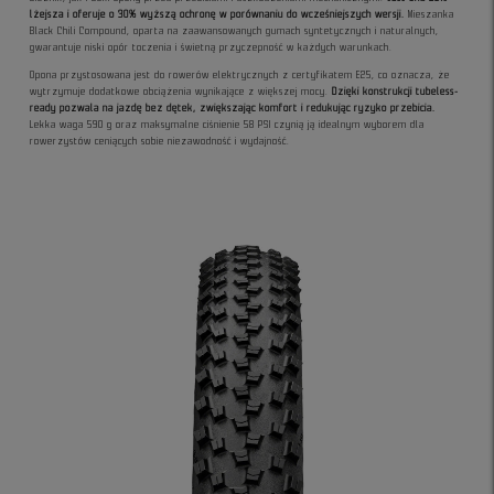
lżejsza i oferuje o 30% wyższą ochronę w porównaniu do wcześniejszych wersji.
Mieszanka
Black Chili Compound, oparta na zaawansowanych gumach syntetycznych i naturalnych,
gwarantuje niski opór toczenia i świetną przyczepność w każdych warunkach.
Opona przystosowana jest do rowerów elektrycznych z certyfikatem E25, co oznacza, że
wytrzymuje dodatkowe obciążenia wynikające z większej mocy.
Dzięki konstrukcji tubeless-
ready pozwala na jazdę bez dętek, zwiększając komfort i redukując ryzyko przebicia.
Lekka waga 590 g oraz maksymalne ciśnienie 58 PSI czynią ją idealnym wyborem dla
rowerzystów ceniących sobie niezawodność i wydajność.