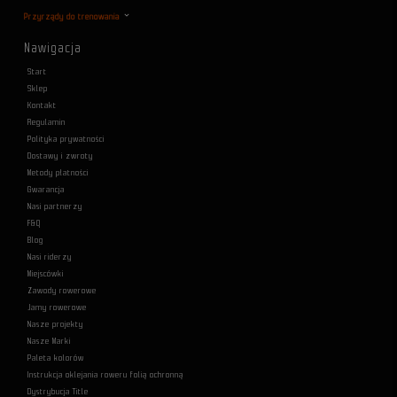
Przyrządy do trenowania
Nawigacja
Start
Sklep
Kontakt
Regulamin
Polityka prywatności
Dostawy i zwroty
Metody płatności
Gwarancja
Nasi partnerzy
F&Q
Blog
Nasi riderzy
Miejscówki
Zawody rowerowe
Jamy rowerowe
Nasze projekty
Nasze Marki
Paleta kolorów
Instrukcja oklejania roweru folią ochronną
Dystrybucja Title