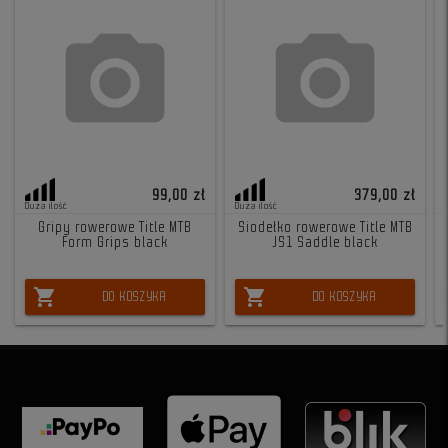
99,00 zł
379,00 zł
Duża ilość
Duża ilość
Gripy rowerowe Title MTB
Siodełko rowerowe Title MTB
Form Grips black
JS1 Saddle black
shopping_cart
shopping_cart
DO KOSZYKA
DO KOSZYKA