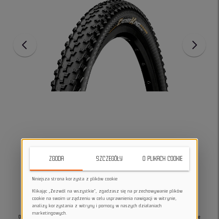
ZGODA
SZCZEGÓŁY
O PLIKACH COOKIE
Niniejsza strona korzysta z plików cookie
Klikając „Zezwól na wszystkie”, zgadzasz się na przechowywanie plików
cookie na swoim urządzeniu w celu usprawnienia nawigacji w witrynie,
analizy korzystania z witryny i pomocy w naszych działaniach
marketingowych.
Opona rowerowa Continental Cross King ProTection kevlar 27.5x2.20 to wszechstronne