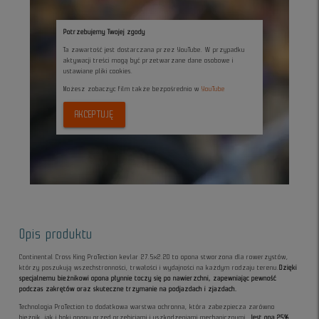
Potrzebujemy Twojej zgody
Ta zawartość jest dostarczana przez YouTube. W przypadku
aktywacji treści mogą być przetwarzane dane osobowe i
ustawiane pliki cookies.
Możesz zobaczyc film także bezpośrednio w
YouTube
AKCEPTUJĘ
Opis produktu
Continental Cross King ProTection kevlar 27.5x2.20 to opona stworzona dla rowerzystów,
którzy poszukują wszechstronności, trwałości i wydajności na każdym rodzaju terenu.
Dzięki
specjalnemu bieżnikowi opona płynnie toczy się po nawierzchni, zapewniając pewność
podczas zakrętów oraz skuteczne trzymanie na podjazdach i zjazdach.
Technologia ProTection to dodatkowa warstwa ochronna, która zabezpiecza zarówno
bieżnik, jak i boki opony przed przebiciami i uszkodzeniami mechanicznymi.
Jest ona 25%