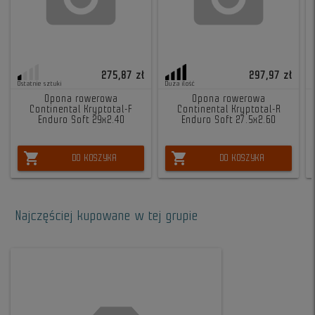
275,87 zł
297,97 zł
Ostatnie sztuki
Duża ilość
Opona rowerowa
Opona rowerowa
Continental Kryptotal-F
Continental Kryptotal-R
Enduro Soft 29x2.40
Enduro Soft 27.5x2.60
shopping_cart
shopping_cart
DO KOSZYKA
DO KOSZYKA
Najczęściej kupowane w tej grupie