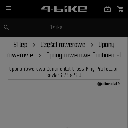
menu
live_tv_
shopping_cart
search
Szukaj
close
Sklep
Części rowerowe
Opony
rowerowe
Opony rowerowe Continental
Opona rowerowa Continental Cross King ProTection
kevlar 27.5x2.20