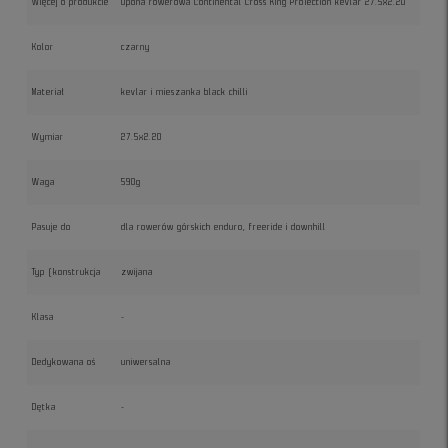
Więcej o produkcie
Opona rowerowa Continental Cross King ProTection kevlar 27.5x2.20
Kolor
czarny
Materiał
kevlar i mieszanka black chilli
Wymiar
27.5x2.20
Waga
590g
Pasuje do
dla rowerów górskich enduro, freeride i downhill
Typ (konstrukcja
zwijana
Klasa
-
Dedykowana oś
uniwersalna
Dętka
-