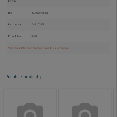
Bieznik
-
EAN
4019238798050
Kod towaru
CN-0101465
ID produktu
6248
Szczegóły dotyczące zgodności produktu z przepisami
Podobne produkty