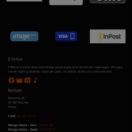
O firmie
4-Bike.pl to polski sklep internetowy specjalizujący się w akcesoriach rowerowych, oferujący
szeroki wybór produktów, takich jak części, narzędzia, odzież oraz folie ochronne.
facebook
movie
photo_camera
music_note
Kontakt
Wiślańska 26
43-430 Skoczów
Polska
E-mail:
biuro@4-bike.pl
Obsługa klienta - biuro:
575 444 731
Obsługa klienta - Dawid:
33 300 33 15