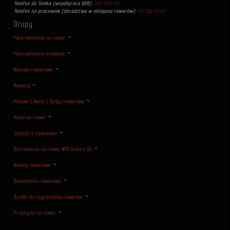
Telefon do Tomka (współpraca B2B):
505 002 401
Telefon na pracownie (doradztwo w oklejaniu rowerów):
33 300 33 97
Grupy
Folie ochronne na rower
Folie ochronne ozdobne
Błotniki rowerowe
Rowery
Plecaki | Nerki | Torby rowerowe
Kaski na rower
Jeździj z dzieckiem
Ochraniacze na rower MTB Enduro DH
Bidony rowerowe
Oświetlenie rowerowe
Środki do czyszczenia rowerów
Przekąski na rower