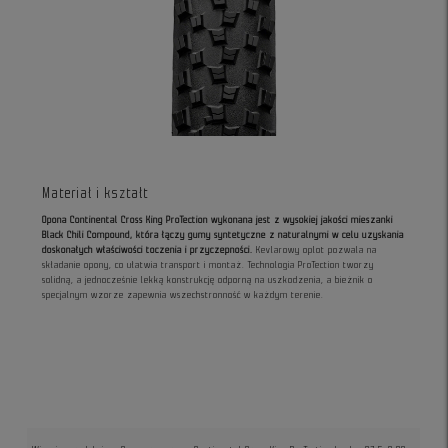
Materiał i kształt
Opona Continental Cross King ProTection wykonana jest z wysokiej jakości mieszanki
Black Chili Compound, która łączy gumy syntetyczne z naturalnymi w celu uzyskania
doskonałych właściwości toczenia i przyczepności.
Kevlarowy oplot pozwala na
składanie opony, co ułatwia transport i montaż. Technologia ProTection tworzy
solidną, a jednocześnie lekką konstrukcję odporną na uszkodzenia, a bieżnik o
specjalnym wzorze zapewnia wszechstronność w każdym terenie.