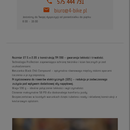
phone
575 444 731
mail
biuro@4-bike.pl
Jesteśmy do Twojej dyspozycji od poniedziałku do piątku
8:00 - 16:00
Rozmiar 27.5 x 2.20 z konstrukcją TPI 330 – gwarancja lekkości i trwałości.
Technologia ProTection zapewniająca ochronę bieżnika i ścian bocznych przed
uszkodzeniami.
Mieszanka Black Chili Compound – optymalna równowaga między niskimi oporami
toczenia a przyczepnością.
Przystosowana do rowerów elektrycznych (E25) – redukcja przedwczesnego
zużycia pod wpływem dodatkowej siły napędowej.
Waga 590 g – idealne połączenie lekkości i wytrzymałości.
Ciśnienie maksymalne 58 PSI dla doskonałego komfortu jazdy.
Bezpieczeństwo w każdych warunkach dzięki tubeless-ready i składanej konstrukcji z
kevlarowym oplotem.