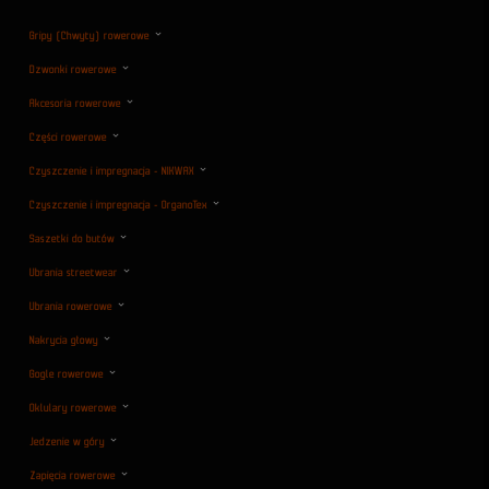
Gripy (Chwyty) rowerowe
Dzwonki rowerowe
Akcesoria rowerowe
Części rowerowe
Czyszczenie i impregnacja - NIKWAX
Czyszczenie i impregnacja - OrganoTex
Saszetki do butów
Ubrania streetwear
Ubrania rowerowe
Nakrycia głowy
Gogle rowerowe
Oklulary rowerowe
Jedzenie w góry
Zapięcia rowerowe