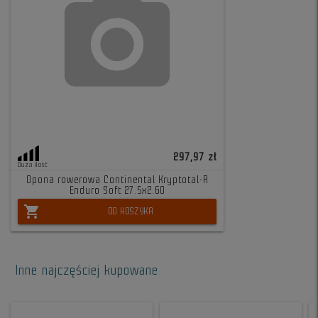
297,97 zł
Duża ilość
Opona rowerowa Continental Kryptotal-R
Enduro Soft 27.5x2.60
shopping_cart
DO KOSZYKA
Inne najczęściej kupowane