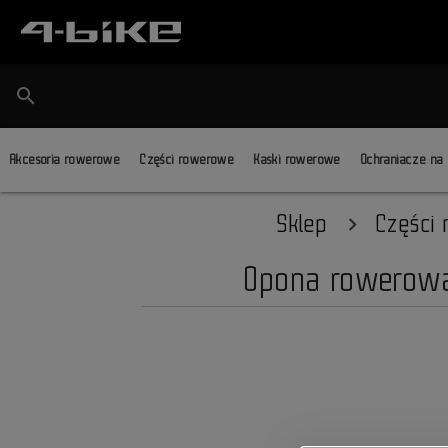
search
Akcesoria rowerowe
Części rowerowe
Kaski rowerowe
Ochraniacze na
Sklep
Części
Opona rowerowa 