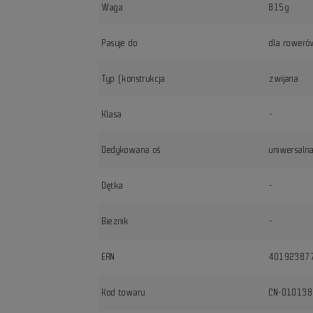
Waga
815g
Pasuje do
dla rowerów
Typ (konstrukcja
zwijana
Klasa
-
Dedykowana oś
uniwersaln
Dętka
-
Bieznik
-
EAN
40192387
Kod towaru
CN-01013