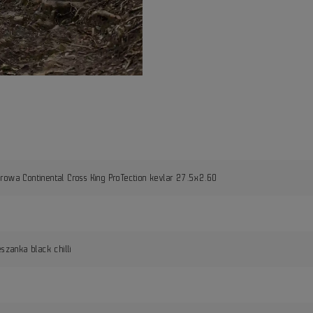
rowa Continental Cross King ProTection kevlar 27.5x2.60
eszanka black chilli