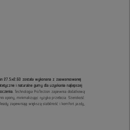
ction 27.5x2.60 została wykonana z zaawansowanej
yntetyczne i naturalne gumy dla uzyskania najlepszej
toczenia.
Technologia ProTection zapewnia dodatkową
ni opony, minimalizując ryzyko przebicia. Szerokość
Ready zapewniają większą stabilność i komfort jazdy,