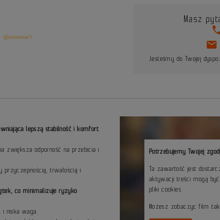
Masz pyt
pho
mail
Jesteśmy do Twojej dyspoz
niająca lepszą stabilność i komfort
a zwiększa odporność na przebicia i
Potrzebujemy Twojej zgod
Ta zawartość jest dostar
 przyczepnością, trwałością i
aktywacji treści mogą by
pliki cookies.
ętek, co minimalizuje ryzyko
Możesz zobaczyc film ta
 i niska waga.