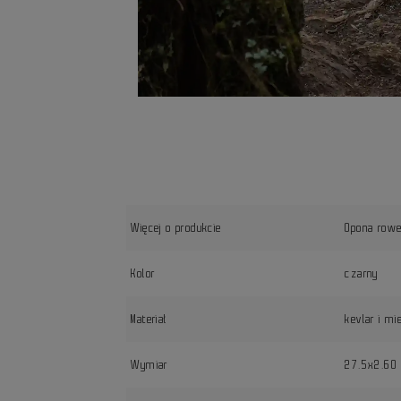
Więcej o produkcie
Opona rowe
Kolor
czarny
Materiał
kevlar i mi
Wymiar
27.5x2.60