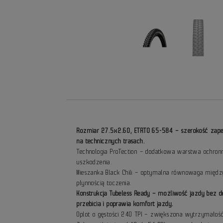
Rozmiar 27.5x2.60, ETRTO 65-584 – szerokość zapew
na technicznych trasach.
Technologia ProTection – dodatkowa warstwa ochronn
uszkodzenia.
Mieszanka Black Chili – optymalna równowaga między
płynnością toczenia.
Konstrukcja Tubeless Ready – możliwość jazdy bez d
przebicia i poprawia komfort jazdy.
Oplot o gęstości 240 TPI – zwiększona wytrzymałość