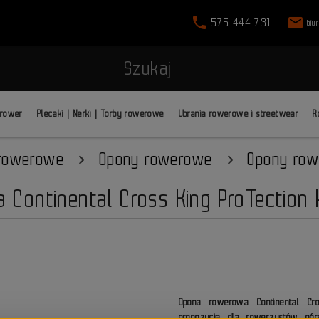
phone
mail
575 444 731
biu
Szukaj
 rower
Plecaki | Nerki | Torby rowerowe
Ubrania rowerowe i streetwear
R
 rowerowe
Opony rowerowe
Opony row
Continental Cross King ProTection 
Opona rowerowa Continental Cr
propozycja dla rowerzystów górs