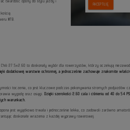
ać twardość opony do stylu jazdy i
AKCEPTUJĘ
kością.
weru MTB.
ck Chili 27.5x2.60 to doskonały wybór dla rowerzystów, którzy oczekują niezaw
ki dodatkowej warstwie ochronnej, a jednocześnie zachowuje znakomite właściwo
 płynności toczenia, co jest kluczowe podczas pokonywania stromych podjazdów 
oprawia wygodę oraz osiągi.
Dzięki szerokości 2.60 cala i ciśnieniu od 40 do 54 P
dych warunkach.
opona jest wyjątkowo trwała i jednocześnie lekka, co zadowoli zarówno amatorów,
rantując doskonałe wrażenia z każdej wyprawy rowerowej.