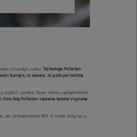
odności na każdym szlaku.
Technologia ProTection
ści tłumiące, co sprawia, że jazda jest bardziej
czy szybkich zjazdów. Opona została zaprojektowana
SI, Cross King ProTection zapewnia świetne trzymanie
 jak i profesjonalistów MTB. To model, który łączy