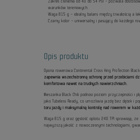
Zakres ciśnienia od 40 do 54 PSI – pozwala dostosow
warunków terenowych.
Waga 815 g – idealny balans między trwałością a lek
Czarny kolor – uniwersalny i pasujący do każdego ro
Opis produktu
Opona rowerowa Continental Cross King ProTection Bla
zapewnia wszechstronną ochronę przed przebiciami dzię
komfortowa nawet na trudnych nawierzchniach.
Mieszanka Black Chili podnosi poziom przyczepności i
jako Tubeless Ready, co umożliwia jazdę bez dętek i p
toru jazdy i maksymalną kontrolę nad rowerem w każ
Waga 815 g oraz gęstość oplotu 240 TPI sprawiają, że 
najwyższą jakość z nowoczesnymi technologiami, gwa