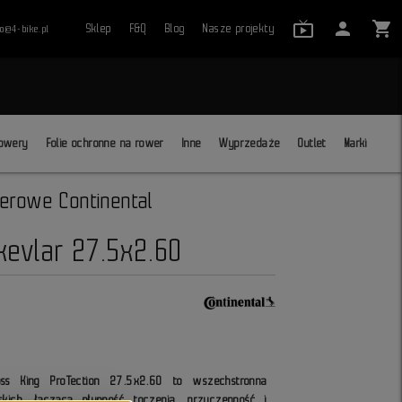
live_tv_24
person
shopping_cart
Sklep
F&Q
Blog
Nasze projekty
ro@4-bike.pl
close
owery
Folie ochronne na rower
Inne
Wyprzedaże
Outlet
Marki
erowe Continental
kevlar 27.5x2.60
oss King ProTection 27.5x2.60 to wszechstronna
kich, łącząca płynność toczenia, przyczepność i