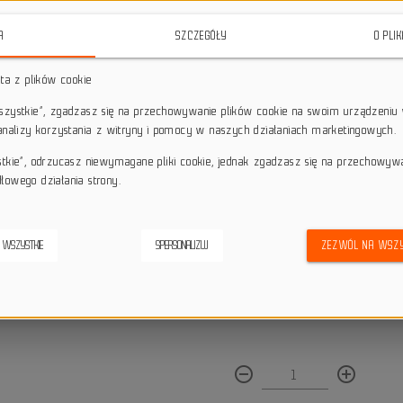
odporność na przebicia.
Dzięki tec
doskonale sprawdza się w trudny
A
SZCZEGÓŁY
O PLI
wygodę.
sta z plików cookie
star_border
star_border
star_border
star_border
star_border
wszystkie”, zgadzasz się na przechowywanie plików cookie na swoim urządzeniu 
 analizy korzystania z witryny i pomocy w naszych działaniach marketingowych.
Darmowa dostawa przy z
local_shipping
stkie”, odrzucasz niewymagane pliki cookie, jednak zgadzasz się na przechowyw
Dotyczy wysyłki na terenie P
łowego działania strony.
keyboard_return
14 dni na odstąpienie od
credit_score
Wygodne płatności
 WSZYSTKIE
SPERSONALIZUJ
ZEZWÓL NA WSZY
Dostępna ilość:
remove_circle_outline
add_circle_outline