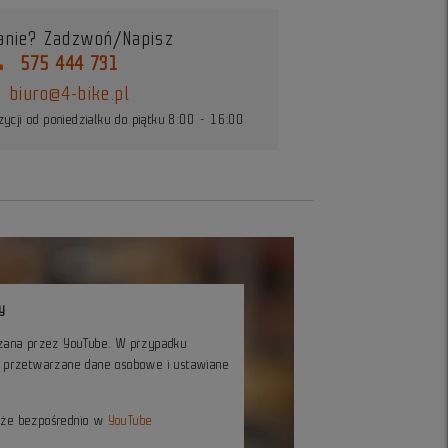
anie? Zadzwoń/Napisz
ne
575 444 731
biuro@4-bike.pl
ycji od poniedziałku do piątku 8:00 - 16:00
y
czana przez YouTube. W przypadku
ć przetwarzane dane osobowe i ustawiane
kże bezpośrednio w
YouTube