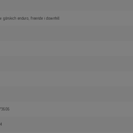
 górskich enduro, freeride i downhill
a
73606
84