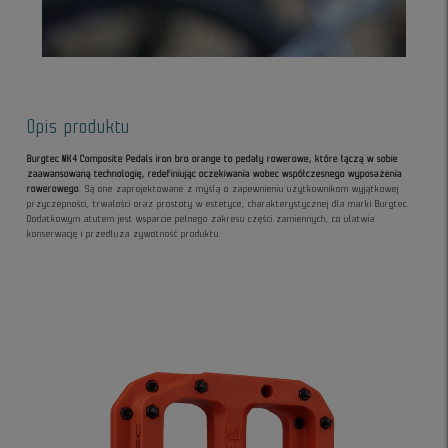
Opis produktu
Burgtec MK4 Composite Pedals iron bro orange to pedały rowerowe, które łączą w sobie
zaawansowaną technologię, redefiniując oczekiwania wobec współczesnego wyposażenia
rowerowego
. Są one zaprojektowane z myślą o zapewnieniu użytkownikom wyjątkowej
przyczepności, trwałości oraz prostoty w estetyce, charakterystycznej dla marki Burgtec.
Dodatkowym atutem jest wsparcie pełnego zakresu części zamiennych, co ułatwia
konserwację i przedłuża żywotność produktu.