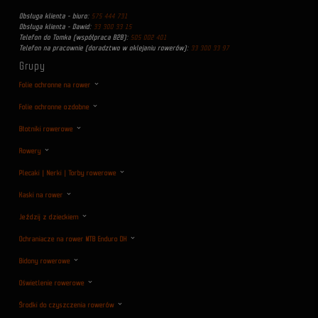
Obsługa klienta - biuro:
575 444 731
Obsługa klienta - Dawid:
33 300 33 15
Telefon do Tomka (współpraca B2B):
505 002 401
Telefon na pracownie (doradztwo w oklejaniu rowerów):
33 300 33 97
Grupy
Folie ochronne na rower
Folie ochronne ozdobne
Błotniki rowerowe
Rowery
Plecaki | Nerki | Torby rowerowe
Kaski na rower
Jeździj z dzieckiem
Ochraniacze na rower MTB Enduro DH
Bidony rowerowe
Oświetlenie rowerowe
Środki do czyszczenia rowerów