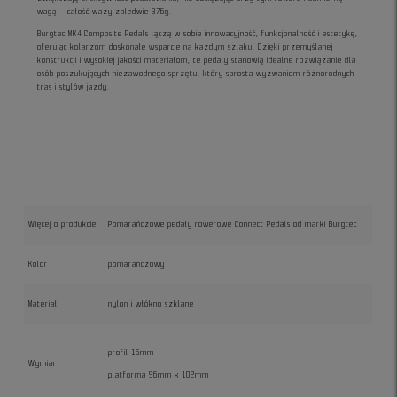
wagą – całość waży zaledwie 376g.
Burgtec MK4 Composite Pedals łączą w sobie innowacyjność, funkcjonalność i estetykę,
oferując kolarzom doskonałe wsparcie na każdym szlaku. Dzięki przemyślanej
konstrukcji i wysokiej jakości materiałom, te pedały stanowią idealne rozwiązanie dla
osób poszukujących niezawodnego sprzętu, który sprosta wyzwaniom różnorodnych
tras i stylów jazdy.
Więcej o produkcie
Pomarańczowe pedały rowerowe Connect Pedals od marki Burgtec
Kolor
pomarańczowy
Materiał
nylon i włókno szklane
profil 16mm
Wymiar
platforma 96mm x 102mm