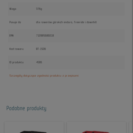
Waga
376g
Pasuje do
dla rowerów górskich enduro, freeride i downhill
EAN
712885686018
Kod towaru
BT-1506
ID produktu
4586
Szczegóły dotyczące zgodności produktu z przepisami
Podobne produkty