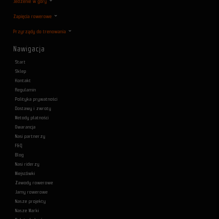
Jedzenie w góry
Zapięcia rowerowe
Przyrządy do trenowania
Nawigacja
Start
Sklep
Kontakt
Regulamin
Polityka prywatności
Dostawy i zwroty
Metody płatności
Gwarancja
Nasi partnerzy
F&Q
Blog
Nasi riderzy
Miejscówki
Zawody rowerowe
Jamy rowerowe
Nasze projekty
Nasze Marki