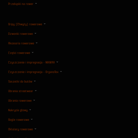
Przekąski na rower
Gripy (Chwyty) rowerowe
Dzwonki rowerowe
Akcesoria rowerowe
Części rowerowe
Czyszczenie i impregnacja - NIKWAX
Czyszczenie i impregnacja - OrganoTex
Saszetki do butów
Ubrania streetwear
Ubrania rowerowe
Nakrycia głowy
Gogle rowerowe
Oklulary rowerowe