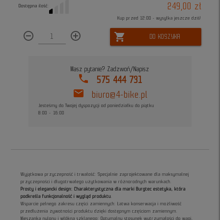
249,00 zł
Dostępna ilość:
Kup przed 12:00 - wysyłka jeszcze dziś!
remove_circle_outline
add_circle_outline
shopping_cart
DO KOSZYKA
Masz pytanie? Zadzwoń/Napisz
phone
575 444 731
mail
biuro@4-bike.pl
Jesteśmy do Twojej dyspozycji od poniedziałku do piątku
8:00 - 16:00
Wyjątkowa przyczepność i trwałość: Specjalnie zaprojektowane dla maksymalnej
przyczepności i długotrwałego użytkowania w różnorodnych warunkach.
Prosty i elegancki design: Charakterystyczna dla marki Burgtec estetyka, która
podkreśla funkcjonalność i wygląd produktu
.
Wsparcie pełnego zakresu części zamiennych: Łatwa konserwacja i możliwość
przedłużenia żywotności produktu dzięki dostępnym częściom zamiennym.
Mieszanka nylonu i włókna szklanego: Optymalny stosunek wytrzymałości do wagi,