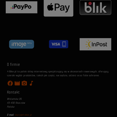
O firmie
4-Bike.pl to polski sklep internetowy specjalizujący się w akcesoriach rowerowych, oferujący
szeroki wybór produktów, takich jak części, narzędzia, odzież oraz folie ochronne.
facebook
movie
photo_camera
music_note
Kontakt
Wiślańska 26
43-430 Skoczów
Polska
E-mail:
biuro@4-bike.pl