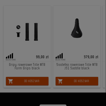
99,00 zł
379,00 zł
Duża ilość
Duża ilość
Gripy rowerowe Title MTB
Siodełko rowerowe Title MTB
Form Grips black
JS1 Saddle black
shopping_cart
shopping_cart
DO KOSZYKA
DO KOSZYKA