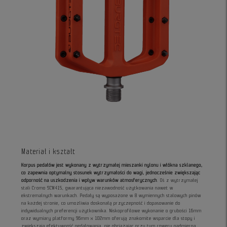
Materiał i kształt
Korpus pedałów jest wykonany z wytrzymałej mieszanki nylonu i włókna szklanego,
co zapewnia optymalny stosunek wytrzymałości do wagi, jednocześnie zwiększając
odporność na uszkodzenia i wpływ warunków atmosferycznych
. Oś z wytrzymałej
stali Cromo SCM415, gwarantująca niezawodność użytkowania nawet w
ekstremalnych warunkach. Pedały są wyposażone w 8 wymiennych stalowych pinów
na każdej stronie, co umożliwia doskonałą przyczepność i dopasowanie do
indywidualnych preferencji użytkownika. Niskoprofilowe wykonanie o grubości 16mm
oraz wymiary platformy 96mm x 102mm oferują znakomite wsparcie dla stopy i
zwiększają efektywność pedałowania, nie obciążając przy tym roweru nadmierną