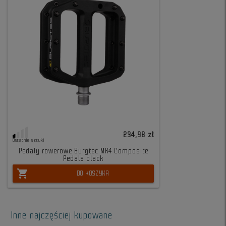
234,98 zł
Ostatnie sztuki
Pedały rowerowe Burgtec MK4 Composite
Pedals black
shopping_cart
DO KOSZYKA
Inne najczęściej kupowane