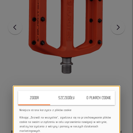
ZGODA
SZCZEGÓŁY
O PLIKACH COOKIE
Niniejsza strona korzysta z plików cookie
Klikając „Zezwól na wszystkie”, zgadzasz się na przechowywanie plików
cookie na swoim urządzeniu w celu usprawnienia nawigacji w witrynie,
analizy korzystania z witryny i pomocy w naszych działaniach
marketingowych.
Burgtec MK4 Composite Pedals to pedały rowerowe wyposażone w korpus z mieszanki