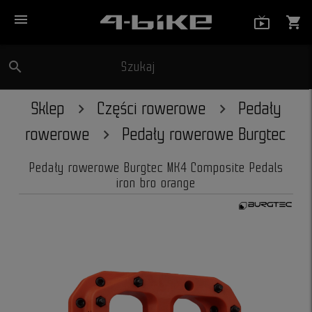
menu
live_tv_
shopping_cart
search
Szukaj
close
Sklep
Części rowerowe
Pedały
rowerowe
Pedały rowerowe Burgtec
Pedały rowerowe Burgtec MK4 Composite Pedals
iron bro orange