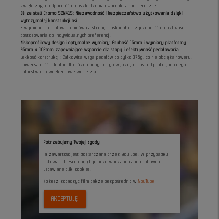
zwiększający odporność na uszkodzenia i warunki atmosferyczne.
Oś ze stali Cromo SCM415: Niezawodność i bezpieczeństwo użytkowania dzięki
wytrzymałej konstrukcji osi
.
8 wymiennych stalowych pinów na stronę: Doskonała przyczepność i możliwość
dostosowania do indywidualnych preferencji.
Niskoprofilowy design i optymalne wymiary: Grubość 16mm i wymiary platformy
96mm x 102mm zapewniające wsparcie dla stopy i efektywność pedałowania
.
Lekkość konstrukcji: Całkowita waga pedałów to tylko 376g, co nie obciąża roweru.
Uniwersalność: Idealne dla różnorodnych stylów jazdy i tras, od profesjonalnego
kolarstwa po weekendowe wycieczki.
Potrzebujemy Twojej zgody
Ta zawartość jest dostarczana przez YouTube. W przypadku
aktywacji treści mogą być przetwarzane dane osobowe i
ustawiane pliki cookies.
Możesz zobaczyc film także bezpośrednio w
YouTube
AKCEPTUJĘ