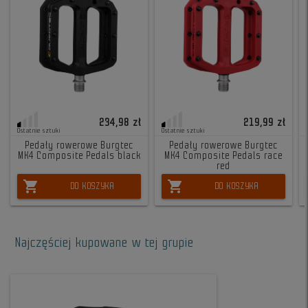
234,98 zł
219,99 zł
Ostatnie sztuki
Ostatnie sztuki
Pedały rowerowe Burgtec
Pedały rowerowe Burgtec
MK4 Composite Pedals black
MK4 Composite Pedals race
red
shopping_cart
shopping_cart
DO KOSZYKA
DO KOSZYKA
Najczęściej kupowane w tej grupie