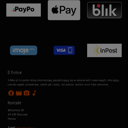
O firmie
4-Bike.pl to polski sklep internetowy specjalizujący się w akcesoriach rowerowych, oferujący
szeroki wybór produktów, takich jak części, narzędzia, odzież oraz folie ochronne.
facebook
movie
photo_camera
music_note
Kontakt
Wiślańska 26
43-430 Skoczów
Polska
E-mail:
biuro@4-bike.pl