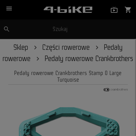
menu
live_tv_
shopping_cart
search
Szukaj
close
Sklep
Części rowerowe
Pedały
rowerowe
Pedały rowerowe Crankbrothers
Pedały rowerowe Crankbrothers Stamp 0 Large
Turquoise