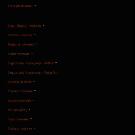
Przekąski na rower
Gripy (Chwyty) rowerowe
Dzwonki rowerowe
Akcesoria rowerowe
Części rowerowe
Czyszczenie i impregnacja - NIKWAX
Czyszczenie i impregnacja - OrganoTex
Saszetki do butów
Ubrania streetwear
Ubrania rowerowe
Nakrycia głowy
Gogle rowerowe
Oklulary rowerowe