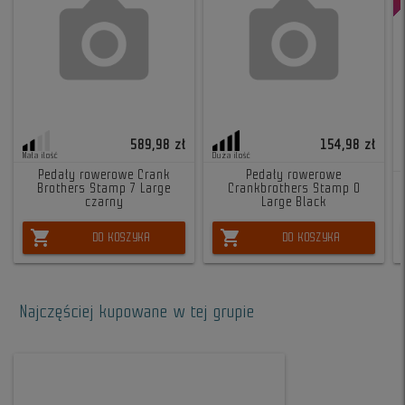
589,98 zł
154,98 zł
Mała ilość
Duża ilość
Pedały rowerowe Crank
Pedały rowerowe
Brothers Stamp 7 Large
Crankbrothers Stamp 0
czarny
Large Black
shopping_cart
shopping_cart
DO KOSZYKA
DO KOSZYKA
Najczęściej kupowane w tej grupie