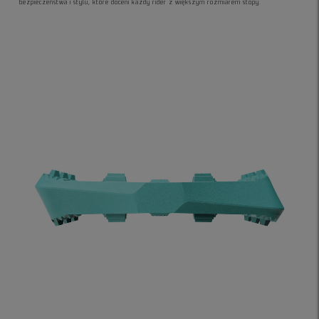
bezpieczeństwa i stylu, które doceni każdy rider z większym rozmiarem stopy.