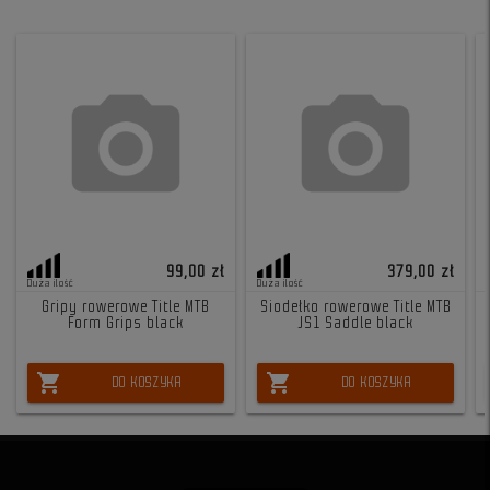
99,00 zł
379,00 zł
Duża ilość
Duża ilość
Gripy rowerowe Title MTB
Siodełko rowerowe Title MTB
Form Grips black
JS1 Saddle black
shopping_cart
shopping_cart
DO KOSZYKA
DO KOSZYKA