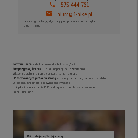
phone
575 444 731
mail
biuro@4-bike.pl
Jesteśmy do Twojej dyspozycji od poniedziałku do piątku
8:00 - 16:00
Rozmiar Large
– dedykowane dla butów 43,5–49 EU
Kompozytowy korpus
– lekki i odporny na uszkodzenia
Wklęsła platforma poprawiająca trzymanie stopy
12 formowanych pinów na stronę
– maksymalna przyczepność i stabilność
Oś ze stali Chromoly zapewniająca trwałość
Łożyska i uszczelnienia IGUS – długowieczne i łatwe w serwisie
Kolor: Turquoise
Potrzebujemy Twojej zgody