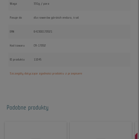
Waga
331g / para
Pasuje do
dla rowerów górskich enduro, trail
EAN
641300170521
Kod towaru
CR-17052
ID produktu
11045
Szczegóły dotyczące zgodności produktu z przepisami
Podobne produkty