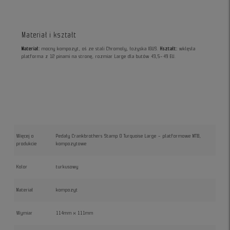
Materiał i kształt
Materiał:
mocny kompozyt, oś ze stali Chromoly, łożyska IGUS.
Kształt:
wklęsła
platforma z 12 pinami na stronę, rozmiar Large dla butów 43,5–49 EU.
Więcej o
Pedały Crankbrothers Stamp 0 Turquoise Large – platformowe MTB,
produkcie
kompozytowe
Kolor
turkusowy
Materiał
kompozyt
Wymiar
114mm x 111mm