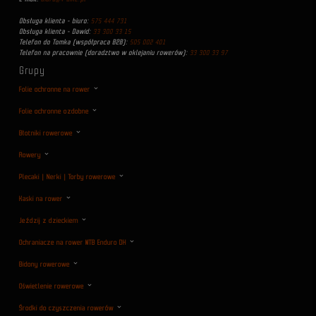
Obsługa klienta - biuro:
575 444 731
Obsługa klienta - Dawid:
33 300 33 15
Telefon do Tomka (współpraca B2B):
505 002 401
Telefon na pracownie (doradztwo w oklejaniu rowerów):
33 300 33 97
Grupy
Folie ochronne na rower
Folie ochronne ozdobne
Błotniki rowerowe
Rowery
Plecaki | Nerki | Torby rowerowe
Kaski na rower
Jeździj z dzieckiem
Ochraniacze na rower MTB Enduro DH
Bidony rowerowe
Oświetlenie rowerowe
Środki do czyszczenia rowerów