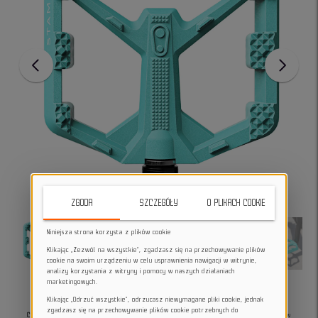
ZGODA
SZCZEGÓŁY
O PLIKACH COOKIE
Niniejsza strona korzysta z plików cookie
Klikając „Zezwól na wszystkie”, zgadzasz się na przechowywanie plików
cookie na swoim urządzeniu w celu usprawnienia nawigacji w witrynie,
analizy korzystania z witryny i pomocy w naszych działaniach
marketingowych.
Klikając „Odrzuć wszystkie”, odrzucasz niewymagane pliki cookie, jednak
zgadzasz się na przechowywanie plików cookie potrzebnych do
Crankbrothers Stamp 0 Turquoise Large
to pedały platformowe stworzone dla riderów