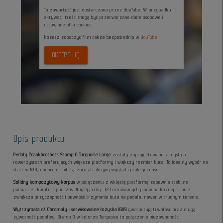
Ta zawartość jest dostarczana przez YouTube. W przypadku
aktywacji treści mogą być przetwarzane dane osobowe i
ustawiane pliki cookies.
Możesz zobaczyc film także bezpośrednio w
YouTube
AKCEPTUJĘ
Opis produktu
Pedały Crankbrothers Stamp 0 Turquoise Large
zostały zaprojektowane z myślą o
rowerzystach preferujących większe platformy i większy rozmiar buta. To idealny wybór na
start w MTB, enduro i trail, łączący atrakcyjny wygląd i praktyczność.
Solidny kompozytowy korpus
w połączeniu z wklęsłą platformą zapewnia stabilne
podparcie i komfort podczas długiej jazdy. 12 formowanych pinów na każdej stronie
zwiększa przyczepność i pewność trzymania buta na pedale, nawet w trudnym terenie.
Wytrzymała oś Chromoly i serwisowalne łożyska IGUS
gwarantują trwałość oraz długą
żywotność pedałów. Stamp 0 w kolorze Turquoise to połączenie niezawodności,