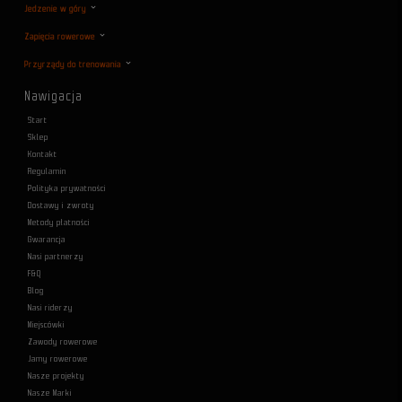
Jedzenie w góry
Zapięcia rowerowe
Przyrządy do trenowania
Nawigacja
Start
Sklep
Kontakt
Regulamin
Polityka prywatności
Dostawy i zwroty
Metody płatności
Gwarancja
Nasi partnerzy
F&Q
Blog
Nasi riderzy
Miejscówki
Zawody rowerowe
Jamy rowerowe
Nasze projekty
Nasze Marki