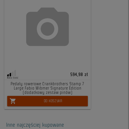
594,98 zł
Mała ilość
Pedały rowerowe Crankbrothers Stamp 7
Large Fabio Wibmer Signature Edition
(dodatkowy zestaw pinów)
shopping_cart
DO KOSZYKA
Inne najczęściej kupowane