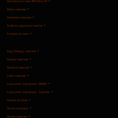
Ochraniacze na rower MTB Enduro DH
Bidony rowerowe
Oświetlenie rowerowe
Środki do czyszczenia rowerów
Przekąski na rower
Gripy (Chwyty) rowerowe
Dzwonki rowerowe
Akcesoria rowerowe
Części rowerowe
Czyszczenie i impregnacja - NIKWAX
Czyszczenie i impregnacja - OrganoTex
Saszetki do butów
Ubrania streetwear
Ubrania rowerowe