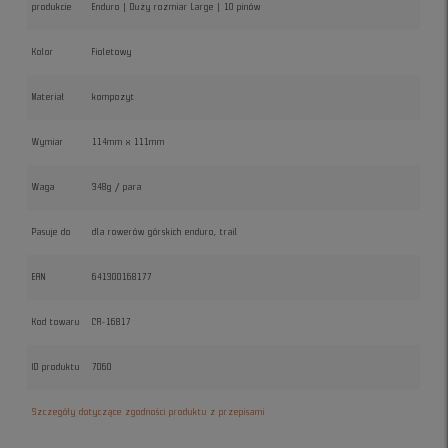
produkcie
Enduro | Duży rozmiar Large | 10 pinów
Kolor
Fioletowy
Materiał
kompozyt
Wymiar
114mm x 111mm
Waga
348g / para
Pasuje do
dla rowerów górskich enduro, trail
EAN
641300168177
Kod towaru
CR-16817
ID produktu
7060
Szczegóły dotyczące zgodności produktu z przepisami