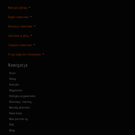
Nakrycia głowy
Gogle rowerowe
Oklulary rowerowe
Jedzenie w góry
Zapięcia rowerowe
Przyrządy do trenowania
Nawigacja
Start
Sklep
Kontakt
Regulamin
Polityka prywatności
Dostawy i zwroty
Metody płatności
Gwarancja
Nasi partnerzy
F&Q
Blog