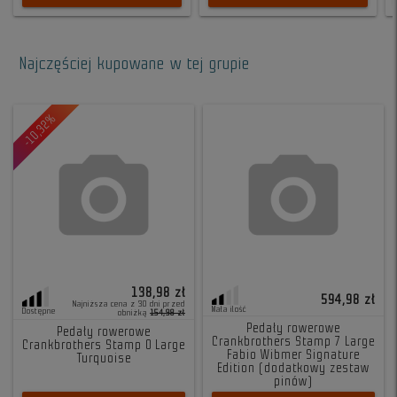
Najczęściej kupowane w tej grupie
-10,32%
138,98 zł
594,98 zł
Najniższa cena z 30 dni przed
Mała ilość
Dostępne
obniżką
154,98 zł
Pedały rowerowe
Pedały rowerowe
Crankbrothers Stamp 7 Large
Crankbrothers Stamp 0 Large
Fabio Wibmer Signature
Turquoise
Edition (dodatkowy zestaw
pinów)