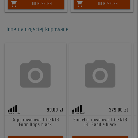
shopping_cart
shopping_cart
DO KOSZYKA
DO KOSZYKA
Inne najczęściej kupowane
99,00 zł
379,00 zł
Duża ilość
Duża ilość
Gripy rowerowe Title MTB
Siodełko rowerowe Title MTB
Form Grips black
JS1 Saddle black