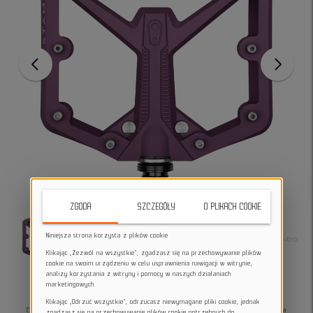
ZGODA
SZCZEGÓŁY
O PLIKACH COOKIE
Niniejsza strona korzysta z plików cookie
Klikając „Zezwól na wszystkie”, zgadzasz się na przechowywanie plików
cookie na swoim urządzeniu w celu usprawnienia nawigacji w witrynie,
analizy korzystania z witryny i pomocy w naszych działaniach
marketingowych.
Klikając „Odrzuć wszystkie”, odrzucasz niewymagane pliki cookie, jednak
Crankbrothers Stamp 1 Gen 2 Large w kolorze fioletowym to lekka i solidna platforma
zgadzasz się na przechowywanie plików cookie potrzebnych do