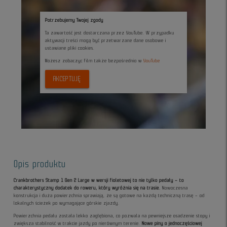
Potrzebujemy Twojej zgody
Ta zawartość jest dostarczana przez YouTube. W przypadku
aktywacji treści mogą być przetwarzane dane osobowe i
ustawiane pliki cookies.
Możesz zobaczyc film także bezpośrednio w
YouTube
AKCEPTUJĘ
Opis produktu
Crankbrothers Stamp 1 Gen 2 Large w wersji fioletowej to nie tylko pedały – to
charakterystyczny dodatek do roweru, który wyróżnia się na trasie.
Nowoczesna
konstrukcja i duża powierzchnia sprawiają, że są gotowe na każdą techniczną trasę – od
lokalnych ścieżek po wymagające górskie zjazdy.
Powierzchnia pedału została lekko zagłębiona, co pozwala na pewniejsze osadzenie stopy i
zwiększa stabilność w trakcie jazdy po nierównym terenie.
Nowe piny o jednoczęściowej