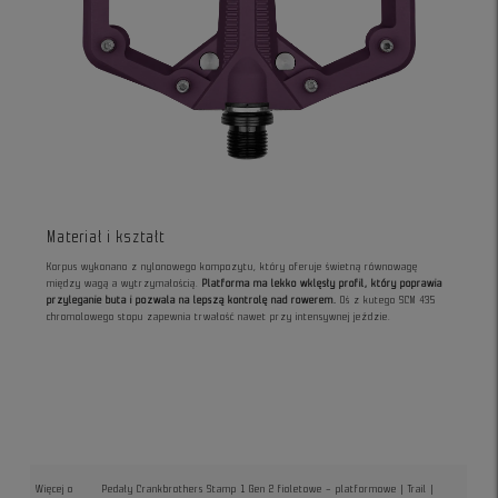
Materiał i kształt
Korpus wykonano z nylonowego kompozytu, który oferuje świetną równowagę
między wagą a wytrzymałością.
Platforma ma lekko wklęsły profil, który poprawia
przyleganie buta i pozwala na lepszą kontrolę nad rowerem.
Oś z kutego SCM 435
chromolowego stopu zapewnia trwałość nawet przy intensywnej jeździe.
Więcej o
Pedały Crankbrothers Stamp 1 Gen 2 fioletowe – platformowe | Trail |