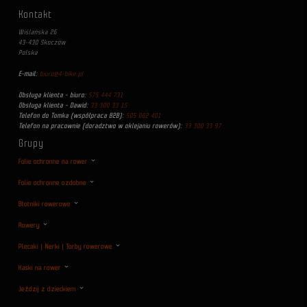
Kontakt
Wiślańska 26
43-430 Skoczów
Polska
E-mail:
biuro@4-bike.pl
Obsługa klienta - biuro:
575 444 731
Obsługa klienta - Dawid:
33 300 33 15
Telefon do Tomka (współpraca B2B):
505 002 401
Telefon na pracownie (doradztwo w oklejaniu rowerów):
33 300 33 97
Grupy
Folie ochronne na rower
Folie ochronne ozdobne
Błotniki rowerowe
Rowery
Plecaki | Nerki | Torby rowerowe
Kaski na rower
Jeździj z dzieckiem