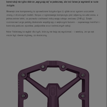
konstrukcji nie tylko dobrze „wgryzają się” w podeszwę, ale też łatwo je wymienić w razie
zużycia.
Wewnętrzne komponenty to sprawdzone łożyska Igus LL-glide oraz system uszczelek
znany z droższych modeli. Korpus z nylonowego kompozytu jest odporny na uderzenia, a
jednocześnie lekki, co pozwala zachować niską wagę całego zestawu (348 g). Dzięki
rozmiarowi Large pedały doskonale współgrają z większymi butami – zapewniając komfort i
kontrolę podczas zjazdów, podjazdów oraz technicznych sekcji.
Kolor fioletowy to wybór dla tych, którzy nie boją się wyróżniać – i wiedzą, że sprzęt
może być równie stylowy, co skuteczny.