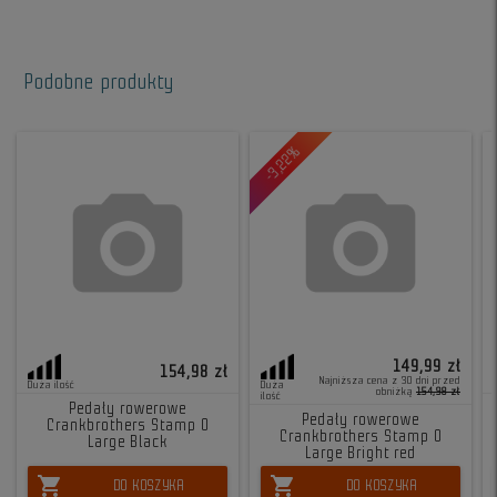
Podobne produkty
-3,22%
149,99 zł
154,98 zł
Najniższa cena z 30 dni przed
Duża ilość
Duża
obniżką
154,98 zł
ilość
Pedały rowerowe
Pedały rowerowe
Crankbrothers Stamp 0
Crankbrothers Stamp 0
Large Black
Large Bright red
shopping_cart
shopping_cart
DO KOSZYKA
DO KOSZYKA