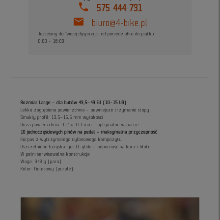
phone
575 444 731
mail
biuro@4-bike.pl
Jesteśmy do Twojej dyspozycji od poniedziałku do piątku
8:00 - 16:00
Rozmiar Large – dla butów 43,5–49 EU (10–15 US)
Lekko zagłębiona powierzchnia – pewniejsze trzymanie stopy
Smukły profil: 13,5–15,5 mm wysokości
Duża powierzchnia: 114 x 111 mm – optymalne wsparcie
10 jednoczęściowych pinów na pedał – maksymalna przyczepność
Korpus z wytrzymałego nylonowego kompozytu
Uszczelnione łożyska Igus LL-glide – odporność na kurz i błoto
W pełni serwisowalna konstrukcja
Waga: 348 g (para)
Kolor: fioletowy (purple)