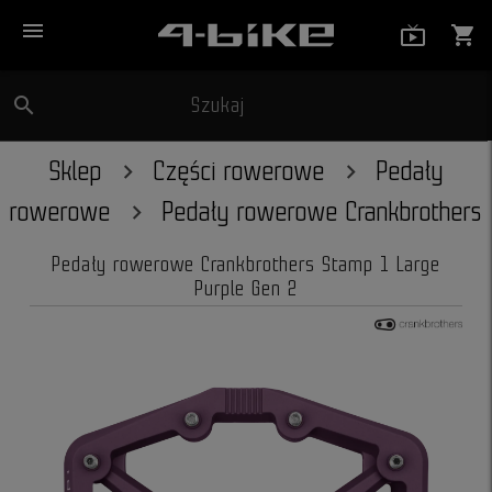
menu
live_tv_
shopping_cart
search
Szukaj
close
Sklep
Części rowerowe
Pedały
rowerowe
Pedały rowerowe Crankbrothers
Pedały rowerowe Crankbrothers Stamp 1 Large
Purple Gen 2