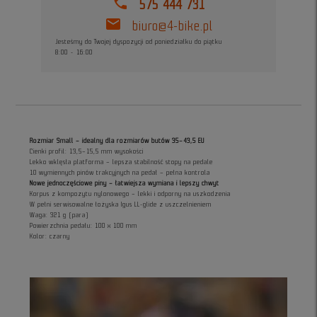
phone
575 444 731
mail
biuro@4-bike.pl
Jesteśmy do Twojej dyspozycji od poniedziałku do piątku
8:00 - 16:00
Rozmiar Small – idealny dla rozmiarów butów 35–43,5 EU
Cienki profil: 13,5–15,5 mm wysokości
Lekko wklęsła platforma – lepsza stabilność stopy na pedale
10 wymiennych pinów trakcyjnych na pedał – pełna kontrola
Nowe jednoczęściowe piny – łatwiejsza wymiana i lepszy chwyt
Korpus z kompozytu nylonowego – lekki i odporny na uszkodzenia
W pełni serwisowalne łożyska Igus LL-glide z uszczelnieniem
Waga: 321 g (para)
Powierzchnia pedału: 100 x 100 mm
Kolor: czarny