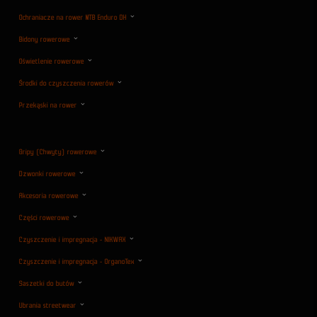
Ochraniacze na rower MTB Enduro DH
Bidony rowerowe
Oświetlenie rowerowe
Środki do czyszczenia rowerów
Przekąski na rower
Gripy (Chwyty) rowerowe
Dzwonki rowerowe
Akcesoria rowerowe
Części rowerowe
Czyszczenie i impregnacja - NIKWAX
Czyszczenie i impregnacja - OrganoTex
Saszetki do butów
Ubrania streetwear