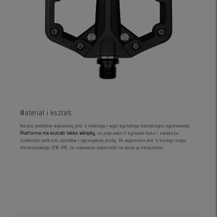
Materiał i kształt
Korpus pedałów wykonany jest z lekkiego i wytrzymałego kompozytu nylonowego.
Platforma ma kształt lekko wklęsły
, co poprawia trzymanie buta i zwiększa
stabilność podczas zjazdów i agresywnej jazdy. Oś wykonana jest z kutego stopu
chromolowego SCM 435, co zapewnia odporność na duże przeciążenia.