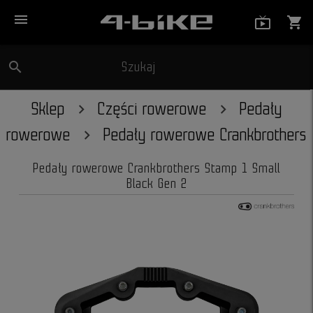
menu
live_tv_
shopping_cart
search
Szukaj
close
Sklep
Części rowerowe
Pedały
rowerowe
Pedały rowerowe Crankbrothers
Pedały rowerowe Crankbrothers Stamp 1 Small
Black Gen 2