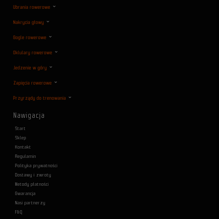
Ubrania rowerowe
Nakrycia głowy
Gogle rowerowe
Oklulary rowerowe
Jedzenie w góry
Zapięcia rowerowe
Przyrządy do trenowania
Nawigacja
Start
Sklep
Kontakt
Regulamin
Polityka prywatności
Dostawy i zwroty
Metody płatności
Gwarancja
Nasi partnerzy
F&Q