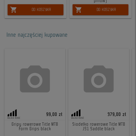
pinów)
shopping_cart
shopping_cart
DO KOSZYKA
DO KOSZYKA
Inne najczęściej kupowane
99,00 zł
379,00 zł
Duża ilość
Duża ilość
Gripy rowerowe Title MTB
Siodełko rowerowe Title MTB
Form Grips black
JS1 Saddle black