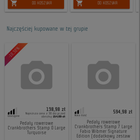
shopping_cart
shopping_cart
DO KOSZYKA
DO KOSZYKA
Najczęściej kupowane w tej grupie
-10,32%
138,98 zł
594,98 zł
Najniższa cena z 30 dni przed
Mała ilość
Dostępne
obniżką
154,98 zł
Pedały rowerowe
Pedały rowerowe
Crankbrothers Stamp 7 Large
Crankbrothers Stamp 0 Large
Fabio Wibmer Signature
Turquoise
Edition (dodatkowy zestaw