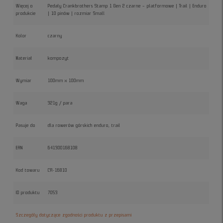
Więcej o
Pedały Crankbrothers Stamp 1 Gen 2 czarne – platformowe | Trail | Enduro
produkcie
| 10 pinów | rozmiar Small
Kolor
czarny
Materiał
kompozyt
Wymiar
100mm x 100mm
Waga
321g / para
Pasuje do
dla rowerów górskich enduro, trail
EAN
641300168108
Kod towaru
CR-16810
ID produktu
7053
Szczegóły dotyczące zgodności produktu z przepisami