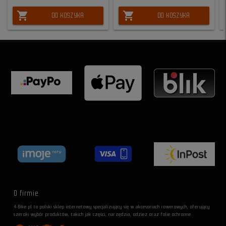
shopping_cart
shopping_cart
DO KOSZYKA
DO KOSZYKA
O firmie
4-Bike.pl to polski sklep internetowy specjalizujący się w akcesoriach rowerowych, oferujący
szeroki wybór produktów, takich jak części, narzędzia, odzież oraz folie ochronne.