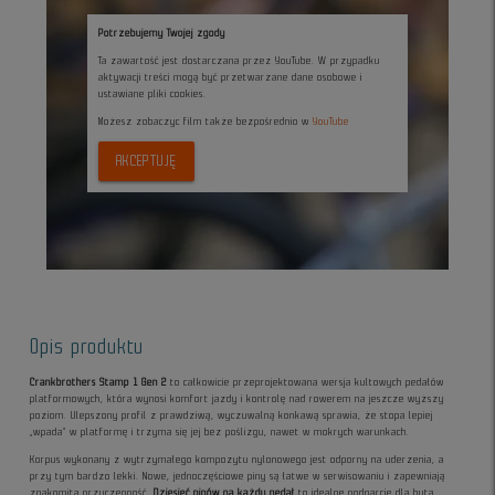
Potrzebujemy Twojej zgody
Ta zawartość jest dostarczana przez YouTube. W przypadku
aktywacji treści mogą być przetwarzane dane osobowe i
ustawiane pliki cookies.
Możesz zobaczyc film także bezpośrednio w
YouTube
AKCEPTUJĘ
Opis produktu
Crankbrothers Stamp 1 Gen 2
to całkowicie przeprojektowana wersja kultowych pedałów
platformowych, która wynosi komfort jazdy i kontrolę nad rowerem na jeszcze wyższy
poziom. Ulepszony profil z prawdziwą, wyczuwalną konkawą sprawia, że stopa lepiej
„wpada” w platformę i trzyma się jej bez poślizgu, nawet w mokrych warunkach.
Korpus wykonany z wytrzymałego kompozytu nylonowego jest odporny na uderzenia, a
przy tym bardzo lekki. Nowe, jednoczęściowe piny są łatwe w serwisowaniu i zapewniają
znakomitą przyczepność.
Dziesięć pinów na każdy pedał
to idealne podparcie dla buta