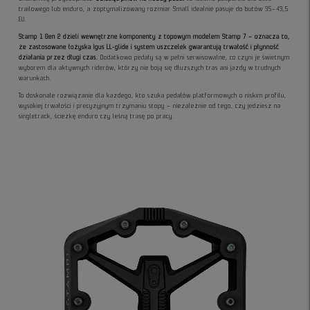
trailowego lub enduro, a zoptymalizowany rozmiar Small idealnie pasuje do butów 35–43,5
EU.
Stamp 1 Gen 2 dzieli wewnętrzne komponenty z topowym modelem Stamp 7 – oznacza to,
że zastosowane łożyska Igus LL-glide i system uszczelek gwarantują trwałość i płynność
działania przez długi czas.
Dodatkowo pedały są w pełni serwisowalne, co czyni je świetnym
wyborem dla aktywnych riderów, którzy nie boją się dłuższych tras ani jazdy w trudnych
warunkach.
To doskonałe rozwiązanie dla każdego, kto szuka pedałów platformowych o niskim profilu,
wysokiej trwałości i precyzyjnym trzymaniu stopy – niezależnie od tego, czy jedziesz na
singletrack, ścieżkę enduro czy leśną trasę po pracy.