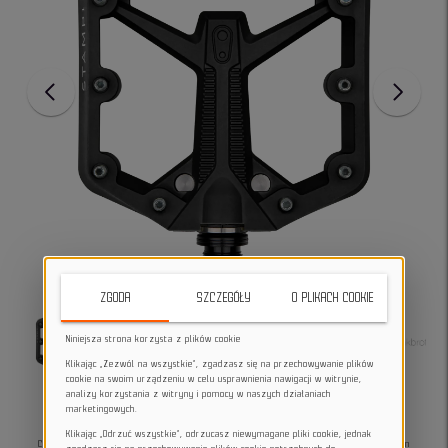
ZGODA
SZCZEGÓŁY
O PLIKACH COOKIE
Niniejsza strona korzysta z plików cookie
Klikając „Zezwól na wszystkie”, zgadzasz się na przechowywanie plików
cookie na swoim urządzeniu w celu usprawnienia nawigacji w witrynie,
analizy korzystania z witryny i pomocy w naszych działaniach
marketingowych.
Klikając „Odrzuć wszystkie”, odrzucasz niewymagane pliki cookie, jednak
Crankbrothers Stamp 1 Gen 2 to ulepszone pedały platformowe o zoptymalizowanym