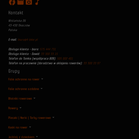
facebook
movie
photo_camera
music_note
Kontakt
Wiślańska 26
43-430 Skoczów
Polska
E-mail:
biuro@4-bike.pl
Obsługa klienta - biuro:
575 444 731
Obsługa klienta - Dawid:
33 300 33 15
Telefon do Tomka (współpraca B2B):
505 002 401
Telefon na pracownie (doradztwo w oklejaniu rowerów):
33 300 33 97
Grupy
Folie ochronne na rower
Folie ochronne ozdobne
Błotniki rowerowe
Rowery
Plecaki | Nerki | Torby rowerowe
Kaski na rower
Jeździj z dzieckiem