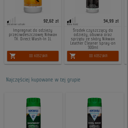
92,62 zł
34,99 zł
Ostatnie sztuki
Mała ilość
Impregnat do odzieży
Środek czyszczący do
przeciwdeszczowej Nikwax
odzieży, obuwia oraz
TX. Direct Wash-In 1L
sprzętu ze skóry Nikwax
Leather Cleaner spray-on
300ml
shopping_cart
shopping_cart
DO KOSZYKA
DO KOSZYKA
Najczęściej kupowane w tej grupie