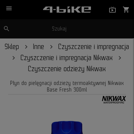
menu
live_tv_
shopping_cart
search
Szukaj
close
Sklep
Inne
Czyszczenie i impregnacja
Czyszczenie i impregnacja Nikwax
Czyszczenie odzieży Nikwax
Płyn do pielęgnacji odzieży termoaktywnej Nikwax
Base Fresh 300ml