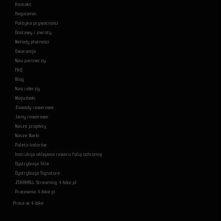
Kontakt
Regulamin
Polityka prywatności
Dostawy i zwroty
Metody płatności
Gwarancja
Nasi partnerzy
F&Q
Blog
Nasi riderzy
Miejscówki
Zawody rowerowe
Jamy rowerowe
Nasze projekty
Nasze Marki
Paleta kolorów
Instrukcja oklejania roweru folią ochronną
Dystrybucja Title
Dystrybucja Signature
ZOKAHALL Streaming 4-bike.pl
Pracownia 4-bike.pl
Praca w 4-bike