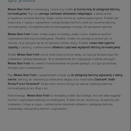
Nikwax Base Fresh
to innowacyjny i skuteczny środek
przeznaczony do pielęgnacji bielizny
termoaktywnej
. Płyn ten
pomaga zachować właściwości oddychające
, a jednocześnie
przyspiesza suszenie bielizny, dzięki czemu można ją szybciej wykorzystać. Produkt jest
stworzony z myślą o zapewnieniu maksymalnego komfortu podczas noszenia bielizny
termoaktywnej, szczególnie podczas intensywnego treningu lub uprawiania sportów.
Nikwax Base Fresh
działa zmiękczająco na tkaniny, dzięki czemu zwiększa komfort
użytkowania bielizny termoaktywnej. Ponadto, środek ten pomaga przenosić pot na
tkaninę, co przyczynia się do utrzymania suchości skóry. Produkt
usuwa nieprzyjemne
zapachy
z odzieży, a jednocześnie
odświeża i poprawia wydajność bielizny termoaktywnej
.
Środek
Nikwax Base Fresh
został stworzony na bazie wody, co czyni go bezpiecznym dla
środowiska i biodegradowalnym. W przeciwieństwie do tradycyjnych środków piorących,
Nikwax Base Fresh
nie zawiera fluorokarbonów ani gazów pędnych, co czyni go bardziej
ekologicznym rozwiązaniem.
Płyn
Nikwax Base Fresh
z powodzeniem stosuje się
do pielęgnacji bielizny wykonanej z wełny
merino
, bielizny ze zdolnością przenoszenia wilgoci oraz materiałów
Coolmax®, Under
Armour® oraz Parameta®
. Dzięki temu można cieszyć się świeżą i pachnącą bielizną
termoaktywną przez długi czas.
Podsumowując,
Nikwax Base Fresh
to niezbędny środek dla każdego, kto ceni sobie wygodę i
komfort użytkowania bielizny termoaktywnej. Środek ten jest skuteczny, bezpieczny dla
środowiska i łatwy w użyciu, a jednocześnie doskonale odświeża i pielęgnuje bieliznę,
zapewniając maksymalny komfort użytkowania.