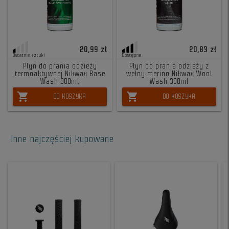
20,99 zł
20,83 zł
Ostatnie sztuki
Dostępne
Płyn do prania odzieży
Płyn do prania odzieży z
termoaktywnej Nikwax Base
wełny merino Nikwax Wool
Wash 300ml
Wash 300ml
shopping_cart
shopping_cart
DO KOSZYKA
DO KOSZYKA
Inne najczęściej kupowane