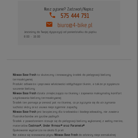
Masz pytanie? Zadzwoń/Napisz
phone
575 444 731
mail
biuro@4-bike.pl
Jesteśmy do Twojej dyspozycji od poniedziałku do piątku
8:00 - 16:00
Nikwax Base Fresh
to skuteczny i innowacyjny środek do pielęgnacji bielizny
termoaktywnej
Produkt odświeża i poprawia właściwości oddychające tkanin, a także przyspiesza
suszenie bielizny
Nikwax Base Fresh
działa zmiękczająco na tkaniny i zapewnia maksymalny komfort
użytkowania bielizny termoaktywnej
Środek ten pomaga przenosić pot na tkaninę, co przyczynia się do utrzymania
suchości skóry oraz usuwa nieprzyjemne zapachy
Nikwax Base Fresh
jest bezpieczny dla środowiska i biodegradowalny, nie zawiera
fluorokarbonów ani gazów pędnych
Środek z powodzeniem stosuje się do pielęgnacji bielizny wykonanej z wełny merino,
materiałów
Coolmax®, Under Armour® oraz Parameta®
Opakowanie wystarcza na około 6 prań
Nie zaleca się stosowania płynu
Nikwax Base Fresh
do odzieży nieprzemakalnej