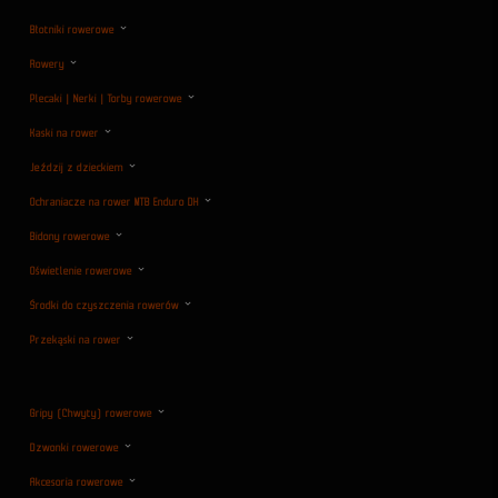
Błotniki rowerowe
Rowery
Plecaki | Nerki | Torby rowerowe
Kaski na rower
Jeździj z dzieckiem
Ochraniacze na rower MTB Enduro DH
Bidony rowerowe
Oświetlenie rowerowe
Środki do czyszczenia rowerów
Przekąski na rower
Gripy (Chwyty) rowerowe
Dzwonki rowerowe
Akcesoria rowerowe