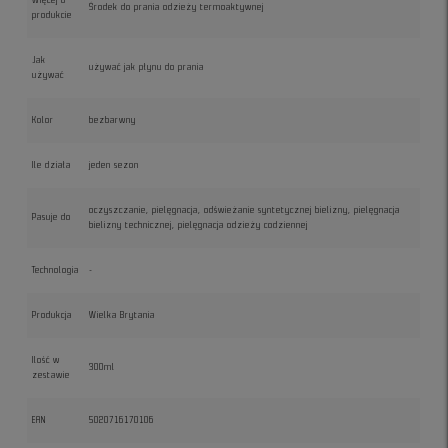
Środek do prania odzieży termoaktywnej
produkcie
Jak
używać jak płynu do prania
używać
Kolor
bezbarwny
Ile działa
jeden sezon
oczyszczanie, pielęgnacja, odświeżanie syntetycznej bielizny, pielęgnacja
Pasuje do
bielizny technicznej, pielęgnacja odzieży codziennej
Technologia
-
Produkcja
Wielka Brytania
Ilość w
300ml
zestawie
EAN
5020716170106