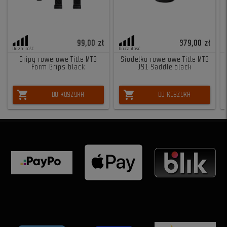
99,00 zł
379,00 zł
Duża ilość
Duża ilość
Gripy rowerowe Title MTB
Siodełko rowerowe Title MTB
Form Grips black
JS1 Saddle black
shopping_cart
shopping_cart
DO KOSZYKA
DO KOSZYKA