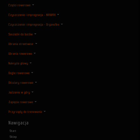
Części rowerowe
Czyszczenie i impregnacja - NIKWAX
Czyszczenie i impregnacja - OrganoTex
Saszetki do butów
Ubrania streetwear
Ubrania rowerowe
Nakrycia głowy
Gogle rowerowe
Oklulary rowerowe
Jedzenie w góry
Zapięcia rowerowe
Przyrządy do trenowania
Nawigacja
Start
Sklep