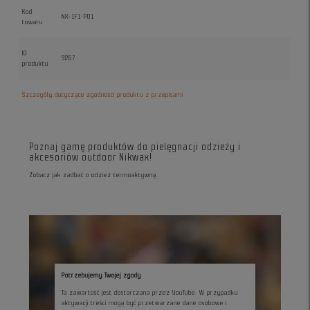
Kod
NX-1F1-PO1
towaru
ID
3267
produktu
Szczegóły dotyczące zgodności produktu z przepisami
Poznaj gamę produktów do pielęgnacji odzieży i
akcesoriów outdoor Nikwax!
Zobacz jak zadbać o odzież termoaktywną.
Potrzebujemy Twojej zgody
Ta zawartość jest dostarczana przez YouTube. W przypadku
aktywacji treści mogą być przetwarzane dane osobowe i