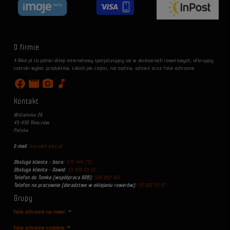
O firmie
4-Bike.pl to polski sklep internetowy specjalizujący się w akcesoriach rowerowych, oferujący
szeroki wybór produktów, takich jak części, narzędzia, odzież oraz folie ochronne.
facebook
movie
photo_camera
music_note
Kontakt
Wiślańska 26
43-430 Skoczów
Polska
E-mail:
biuro@4-bike.pl
Obsługa klienta - biuro:
575 444 731
Obsługa klienta - Dawid:
33 300 33 15
Telefon do Tomka (współpraca B2B):
505 002 401
Telefon na pracownie (doradztwo w oklejaniu rowerów):
33 300 33 97
Grupy
Folie ochronne na rower
Folie ochronne ozdobne