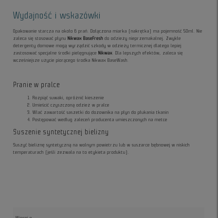
Wydajność i wskazówki
Opakowanie starcza na około 6 prań. Dołączona miarka (nakrętka) ma pojemność 50ml. Nie
zaleca się stosować płynu
Nikwax BaseFresh
do odzieży nieprzemakalnej. Zwykłe
detergenty domowe mogą wyrządzić szkody w odzieży termicznej dlatego lepiej
zastosować specjalne środki pielęgnujące
Nikwax
. Dla lepszych efektów, zaleca się
wcześniejsze użycie piorącego środka Nikwax BaseWash.
Pranie w pralce
Rozpiąć suwaki, opróżnić kieszenie
Umieścić czyszczoną odzież w pralce
Wlać zawartość saszetki do dozownika na płyn do płukania tkanin
Postępować według zaleceń producenta umieszczonych na metce
Suszenie syntetycznej bielizny
Suszyć bieliznę syntetyczną na wolnym powietrzu lub w suszarce bębnowej w niskich
temperaturach (jeśli zezwala na to etykieta produktu).
Więcej o