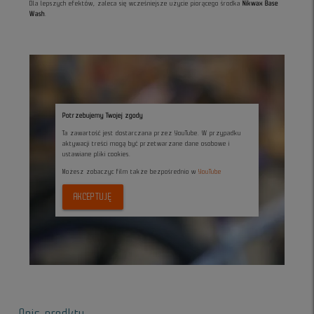
Dla lepszych efektów, zaleca się wcześniejsze użycie piorącego środka
Nikwax Base
Wash
.
Potrzebujemy Twojej zgody
Ta zawartość jest dostarczana przez YouTube. W przypadku
aktywacji treści mogą być przetwarzane dane osobowe i
ustawiane pliki cookies.
Możesz zobaczyc film także bezpośrednio w
YouTube
AKCEPTUJĘ
Opis prodktu