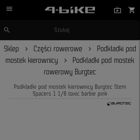
menu
live_tv_
shopping_cart
search
Szukaj
close
Sklep
Części rowerowe
Podkładki pod
mostek kierownicy
Podkładki pod mostek
rowerowy Burgtec
Podkładki pod mostek kierownicy Burgtec Stem
Spacers 1 1/8 toxic barbie pink