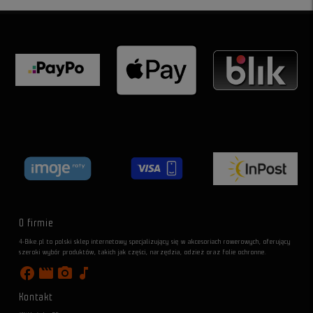
O firmie
4-Bike.pl to polski sklep internetowy specjalizujący się w akcesoriach rowerowych, oferujący
szeroki wybór produktów, takich jak części, narzędzia, odzież oraz folie ochronne.
facebook
movie
photo_camera
music_note
Kontakt