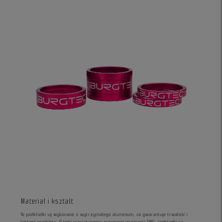
Materiał i kształt
Te podkładki są wykonane z wytrzymałego aluminium, co gwarantuje trwałość i
lekkość produktu. Dzięki precyzyjnemu procesowi wycinania CNC, podkładki są