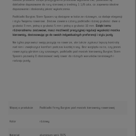
dokładnie dopasowane do rury sterowej o średnicy 1 1/8 cala, co zapewnia idealne
dopasowanie i doskonałą jakość wykończenia.
Podkładki Burgtec Stem Spacers są dostępne w kolorze różowym, co dodaje elegancji
i stylu Twojemu rowerowi. Zestaw zawiera cztery podkładki różnej grubości: dwie o
grubości 3 mm, jedną o grubości 5 mm i jedną o grubości 10 mm.
Dzięki temu
różnorodnemu zestawowi, masz możliwość precyzyjnej regulacji wysokości mostka
kierownicy, dostosowując go do swoich indywidualnych preferencji i stylu jazdy
.
Nie tylko poprawisz swoją pozycję na rowerze, ale także zyskasz lepszą kontrolę
nad nim i zwiększysz komfort podczas każdej trasy. Bez względu na to, czy jesteś
rowerzystą górskim czy szosowym, podkładki pod mostek kierownicy Burgtec Stem
Spacers pozwolą Ci dostosować swój rower do różnych warunków terenowych i
rodzaju jazdy.
Więcej o produkcie
Podkładki firmy Burgtec pod mostek kierownicy rowerowej
Kolor
różowy
Materiał
aluminium serii 7075