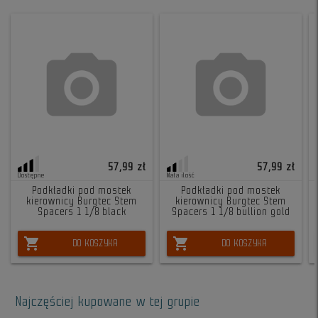
57,99 zł
57,99 zł
Dostępne
Mała ilość
Podkładki pod mostek
Podkładki pod mostek
kierownicy Burgtec Stem
kierownicy Burgtec Stem
Spacers 1 1/8 black
Spacers 1 1/8 bullion gold
shopping_cart
shopping_cart
DO KOSZYKA
DO KOSZYKA
Najczęściej kupowane w tej grupie