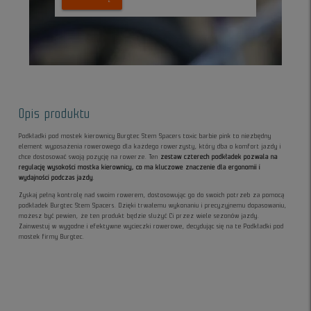
Opis produktu
Podkładki pod mostek kierownicy Burgtec Stem Spacers toxic barbie pink to niezbędny
element wyposażenia rowerowego dla każdego rowerzysty, który dba o komfort jazdy i
chce dostosować swoją pozycję na rowerze. Ten
zestaw czterech podkładek pozwala na
regulację wysokości mostka kierownicy, co ma kluczowe znaczenie dla ergonomii i
wydajności podczas jazdy
.
Zyskaj pełną kontrolę nad swoim rowerem, dostosowując go do swoich potrzeb za pomocą
podkładek Burgtec Stem Spacers. Dzięki trwałemu wykonaniu i precyzyjnemu dopasowaniu,
możesz być pewien, że ten produkt będzie służyć Ci przez wiele sezonów jazdy.
Zainwestuj w wygodne i efektywne wycieczki rowerowe, decydując się na te Podkładki pod
mostek firmy Burgtec.