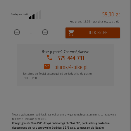
59,00 zł
Dostępna ilość:
Kup przed 12:00 - wysyłka jeszcze dziś!
remove_circle_outline
add_circle_outline
shopping_cart
DO KOSZYKA
Masz pytanie? Zadzwoń/Napisz
phone
575 444 731
mail
biuro@4-bike.pl
Jesteśmy do Twojej dyspozycji od poniedziałku do piątku
8:00 - 16:00
Trwałe wykonanie: podkładki są wykonane z wytrzymałego aluminium, co zapewnia
trwałość i lekkość produktu.
Precyzyjna obróbka CNC: dzięki technologii obróbki CNC, podkładki są dokładnie
dopasowane do rury sterowej o średnicy 1 1/8 cala, co gwarantuje idealne