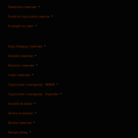
Oświetlenie rowerowe
Środki do czyszczenia rowerów
Przekąski na rower
Gripy (Chwyty) rowerowe
Dzwonki rowerowe
Akcesoria rowerowe
Części rowerowe
Czyszczenie i impregnacja - NIKWAX
Czyszczenie i impregnacja - OrganoTex
Saszetki do butów
Ubrania streetwear
Ubrania rowerowe
Nakrycia głowy