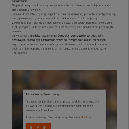
dopasowanie
.
Elegancki design: podkładki są dostępne w kolorze różowym, co dodaje elegancji i
stylu Twojemu rowerowi.
Poprawa komfortu: regulacja wysokości mostka kierownicy pozwala na optymalizację
pozycji rowerzysty, co wpływa na komfort i wydajność podczas jazdy.
Zwiększona kontrola: dzięki dostosowaniu roweru do swoich potrzeb, rowerzysta
zyskuje lepszą kontrolę nad rowerem i może efektywniej poruszać się po różnych
trasach.
Uniwersalność:
produkt nadaje się zarówno dla rowerzystów górskich, jak i
szosowych, pozwalając dostosować rower do różnych warunków terenowych
.
Wytrzymałość na warunki atmosferyczne: aluminium, z którego wykonane są
podkładki, jest odporne na warunki atmosferyczne, co zapewnia długotrwałe
użytkowanie.
Potrzebujemy Twojej zgody
Ta zawartość jest dostarczana przez YouTube. W przypadku
aktywacji treści mogą być przetwarzane dane osobowe i
ustawiane pliki cookies.
Możesz zobaczyc film także bezpośrednio w
YouTube
AKCEPTUJĘ