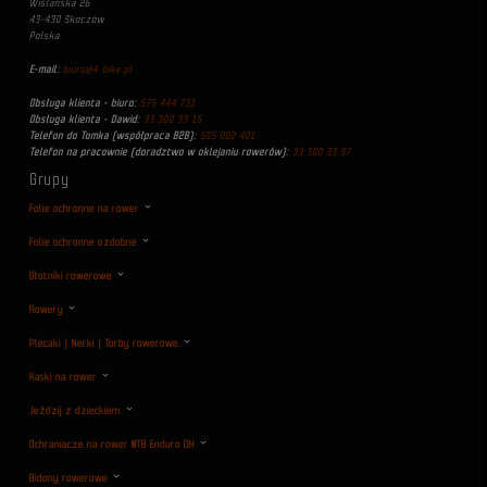
Wiślańska 26
43-430 Skoczów
Polska
E-mail:
biuro@4-bike.pl
Obsługa klienta - biuro:
575 444 731
Obsługa klienta - Dawid:
33 300 33 15
Telefon do Tomka (współpraca B2B):
505 002 401
Telefon na pracownie (doradztwo w oklejaniu rowerów):
33 300 33 97
Grupy
Folie ochronne na rower
Folie ochronne ozdobne
Błotniki rowerowe
Rowery
Plecaki | Nerki | Torby rowerowe
Kaski na rower
Jeździj z dzieckiem
Ochraniacze na rower MTB Enduro DH
Bidony rowerowe