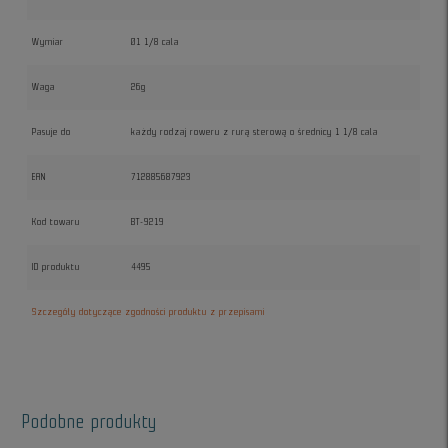
Wymiar
Ø1 1/8 cala
Waga
26g
Pasuje do
każdy rodzaj roweru z rurą sterową o średnicy 1 1/8 cala
EAN
712885687923
Kod towaru
BT-9219
ID produktu
4495
Szczegóły dotyczące zgodności produktu z przepisami
Podobne produkty