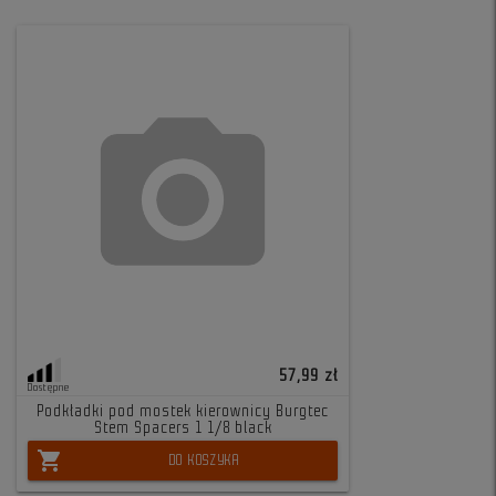
57,99 zł
Dostępne
Podkładki pod mostek kierownicy Burgtec
Stem Spacers 1 1/8 black
shopping_cart
DO KOSZYKA