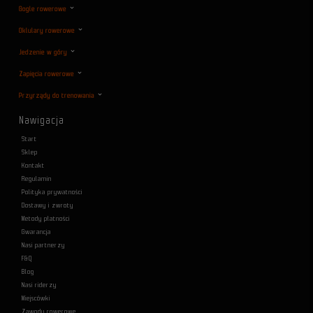
Gogle rowerowe
Oklulary rowerowe
Jedzenie w góry
Zapięcia rowerowe
Przyrządy do trenowania
Nawigacja
Start
Sklep
Kontakt
Regulamin
Polityka prywatności
Dostawy i zwroty
Metody płatności
Gwarancja
Nasi partnerzy
F&Q
Blog
Nasi riderzy
Miejscówki
Zawody rowerowe