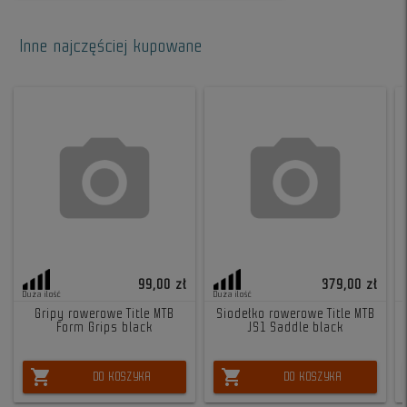
Inne najczęściej kupowane
99,00 zł
379,00 zł
Duża ilość
Duża ilość
Gripy rowerowe Title MTB
Siodełko rowerowe Title MTB
Form Grips black
JS1 Saddle black
shopping_cart
shopping_cart
DO KOSZYKA
DO KOSZYKA