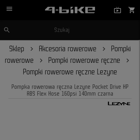
menu
live_tv_
shopping_cart
search
Szukaj
close
Sklep
Akcesoria rowerowe
Pompki
rowerowe
Pompki rowerowe ręczne
Pompki rowerowe ręczne Lezyne
Pompka rowerowa ręczna Lezyne Pocket Drive HP
ABS Flex Hose 160psi 140mm czarna