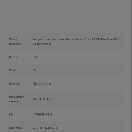
Więcej o
Pompka rowerowa ręczna Lezyne Pocket Drive HP ABS Flex Hose 160psi
produkcie
140mm czarna
Rozmiar
14cm
Waga
72g
Materiał
CNC aluminium
Maksymalne
160 (11bar) PSI
ciśnienie
EAN
4710582540318
Kod towaru
LZ-1-MP-PKDR-V104