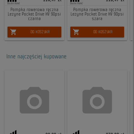
Duża ilość
Duża ilość
Pompka rowerowa ręczna
Pompka rowerowa ręczna
Lezyne Pocket Drive HV 90psi
Lezyne Pocket Drive HV 90psi
czarna
szara
shopping_cart
shopping_cart
DO KOSZYKA
DO KOSZYKA
Inne najczęściej kupowane