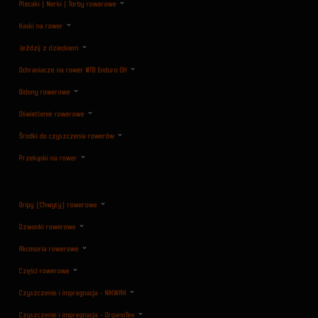
Plecaki | Nerki | Torby rowerowe
Kaski na rower
Jeździj z dzieckiem
Ochraniacze na rower MTB Enduro DH
Bidony rowerowe
Oświetlenie rowerowe
Środki do czyszczenia rowerów
Przekąski na rower
Gripy (Chwyty) rowerowe
Dzwonki rowerowe
Akcesoria rowerowe
Części rowerowe
Czyszczenie i impregnacja - NIKWAX
Czyszczenie i impregnacja - OrganoTex