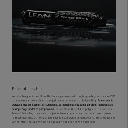
Materiał i kształt
Pompka Lezyne Pocket Drive HP black wykonana jest z wytrzymałego aluminium CNC,
co zapewnia jej trwałość oraz wyjątkowo niską wagę – zaledwie 72 g.
Powierzchnia
uchwytu jest delikatnie teksturowana, co zapobiega ślizganiu się dłoni, zapewniając
pewny chwyt podczas pompowania.
Pocket Drive HP jest kompatybilna z zaworami
Presta i Schrader, co sprawia, że jest uniwersalnym narzędziem dla rowerzystów o
różnych potrzebach. Pompka jest również całkowicie demontowalna, co umożliwia jej
wielokrotne użytkowanie na najwyższym poziomie przez długi czas.