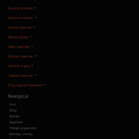
Saszetki do butów
Ubrania streetwear
Ubrania rowerowe
Nakrycia głowy
Gogle rowerowe
Oklulary rowerowe
Jedzenie w góry
Zapięcia rowerowe
Przyrządy do trenowania
Nawigacja
Start
Sklep
Kontakt
Regulamin
Polityka prywatności
Dostawy i zwroty