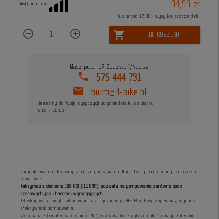
94,99 zł
Dostępna ilość:
Kup przed 12:00 - wysyłka jeszcze dziś!
remove_circle_outline
add_circle_outline
shopping_cart
DO KOSZYKA
Masz pytanie? Zadzwoń/Napisz
phone
575 444 731
mail
biuro@4-bike.pl
Jesteśmy do Twojej dyspozycji od poniedziałku do piątku
8:00 - 16:00
Kompaktowa i lekka pompka ręczna, idealna na długie trasy i codzienne przejażdżki
rowerowe.
Maksymalne ciśnienie 160 PSI (11 BAR) pozwala na pompowanie zarówno opon
szosowych, jak i bardziej wymagających
.
Teleskopowy uchwyt i wbudowany elastyczny wąż ABS Flex Hose zapewniają wygodę i
efektywność pompowania.
Wykonana z trwałego aluminium CNC, co gwarantuje wytrzymałość i wagę zaledwie