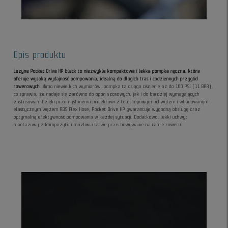
Opis produktu
Lezyne Pocket Drive HP black to niezwykle kompaktowa i lekka pompka ręczna, która
oferuje wysoką wydajność pompowania, idealną do długich tras i codziennych przygód
rowerowych
. Mimo niewielkich wymiarów, pompka ta osiąga ciśnienie aż do 160 PSI (11 BAR),
co sprawia, że nadaje się zarówno do opon szosowych, jak i do bardziej wymagających
zastosowań. Dzięki przemyślanemu projektowi z teleskopowym uchwytem i wbudowanym
elastycznym wężem ABS Flex Hose, Pocket Drive HP gwarantuje wygodną obsługę oraz
optymalną efektywność pompowania w każdej sytuacji. Dodatkowo, lekki uchwyt
montażowy z kompozytu umożliwia łatwe przechowywanie na ramie roweru.