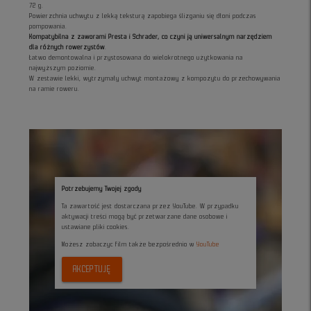
72 g.
Powierzchnia uchwytu z lekką teksturą zapobiega ślizganiu się dłoni podczas
pompowania.
Kompatybilna z zaworami Presta i Schrader, co czyni ją uniwersalnym narzędziem
dla różnych rowerzystów
.
Łatwo demontowalna i przystosowana do wielokrotnego użytkowania na
najwyższym poziomie.
W zestawie lekki, wytrzymały uchwyt montażowy z kompozytu do przechowywania
na ramie roweru.
Potrzebujemy Twojej zgody
Ta zawartość jest dostarczana przez YouTube. W przypadku
aktywacji treści mogą być przetwarzane dane osobowe i
ustawiane pliki cookies.
Możesz zobaczyc film także bezpośrednio w
YouTube
AKCEPTUJĘ