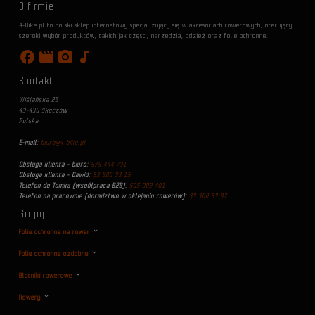
O firmie
4-Bike.pl to polski sklep internetowy specjalizujący się w akcesoriach rowerowych, oferujący
szeroki wybór produktów, takich jak części, narzędzia, odzież oraz folie ochronne.
facebook
movie
photo_camera
music_note
Kontakt
Wiślańska 26
43-430 Skoczów
Polska
E-mail:
biuro@4-bike.pl
Obsługa klienta - biuro:
575 444 731
Obsługa klienta - Dawid:
33 300 33 15
Telefon do Tomka (współpraca B2B):
505 002 401
Telefon na pracownie (doradztwo w oklejaniu rowerów):
33 300 33 97
Grupy
Folie ochronne na rower
Folie ochronne ozdobne
Błotniki rowerowe
Rowery