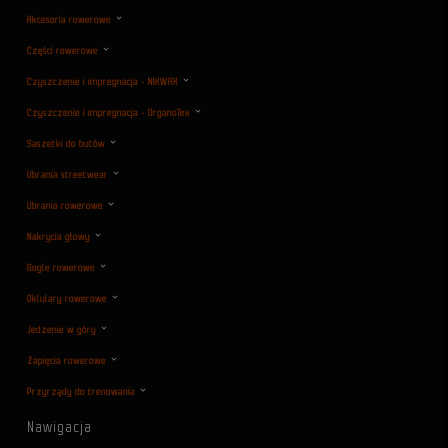
Akcesoria rowerowe
Części rowerowe
Czyszczenie i impregnacja - NIKWAX
Czyszczenie i impregnacja - OrganoTex
Saszetki do butów
Ubrania streetwear
Ubrania rowerowe
Nakrycia głowy
Gogle rowerowe
Oklulary rowerowe
Jedzenie w góry
Zapięcia rowerowe
Przyrządy do trenowania
Nawigacja