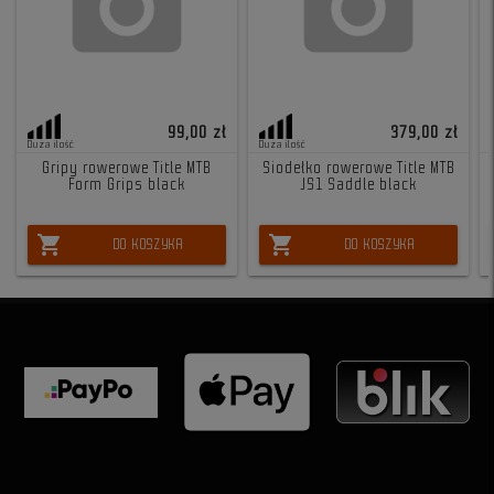
99,00 zł
379,00 zł
Duża ilość
Duża ilość
Gripy rowerowe Title MTB
Siodełko rowerowe Title MTB
Form Grips black
JS1 Saddle black
shopping_cart
shopping_cart
DO KOSZYKA
DO KOSZYKA