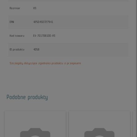
Rozmiar
XS
EAN
4250450727941
Kod towaru
EV-701708100-XS
ID produktu
4058
Szczegóły dotyczące zgodności produktu z przepisami
Podobne produkty