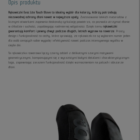
Opis produktu
Rękawiczki Evoc Lite Touch Glove to idealny wybór dla kolarzy, którzy potrzebują
niezawodnej ochrony dłoni nawet w najwyższe upały
. Zastosowanie lekkich materiałów z
licznymi otworkami zapewnia doskonałą cyrkulację powietrza, co pozwala utrzymać dłonie
w chłodzie i suchości, zapobiegając nadmiernej wilgotności. Dzięki temu
rękawiczki
gwarantują komfort i pewny chwyt podczas długich, letnich wypraw na rowerze
. Prosty
design i funkcjonalność to cechy, które sprawiają, że rękawiczki te są wyborem numer jeden
dla osób ceniących sobie wygodę i efektywność nawet podczas intensywnego wysiłku w
ciepłe dni.
Ta rękawiczka rowerowa łączy czarny odcień z delikatnymi szarymi motywami
geometrycznymi, komponującymi się z wyrazistymi białymi detalami i charakterystycznym
logo, zapewniając zarazem funkcjonalność dzięki wzmocnieniom na palcach i obszarze
dłoni.