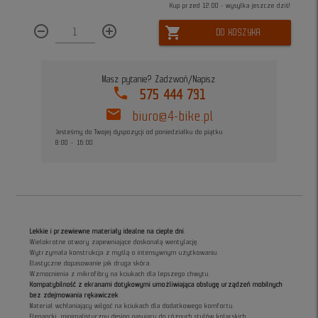
Kup przed 12:00 - wysyłka jeszcze dziś!
remove_circle_outline
add_circle_outline
shopping_cart
DO KOSZYKA
Masz pytanie? Zadzwoń/Napisz
phone
575 444 731
mail
biuro@4-bike.pl
Jesteśmy do Twojej dyspozycji od poniedziałku do piątku
8:00 - 16:00
Lekkie i przewiewne materiały idealne na ciepłe dni
.
Wielokrotne otwory zapewniające doskonałą wentylację.
Wytrzymała konstrukcja z myślą o intensywnym użytkowaniu.
Elastyczne dopasowanie jak druga skóra.
Wzmocnienia z mikrofibry na kciukach dla lepszego chwytu.
Kompatybilność z ekranami dotykowymi umożliwiająca obsługę urządzeń mobilnych
bez zdejmowania rękawiczek
.
Materiał wchłaniający wilgoć na kciukach dla dodatkowego komfortu.
Elegancki, minimalistyczny design pasujący do różnych stylów kolarskich.