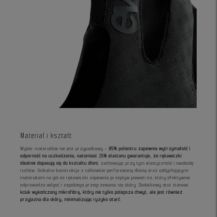
Materiał i kształt
Wybór materiałów nie jest przypadkowy –
85% poliestru zapewnia wytrzymałość i
odporność na uszkodzenia, natomiast 15% elastanu gwarantuje, że rękawiczki
idealnie dopasują się do kształtu dłoni
, zachowując przy tym elastyczność i swobodę
ruchów. Unikalna konstrukcja z całkowicie perforowaną dłonią oraz oddychającymi
materiałami na górze rękawiczki zapewnia przepływ powietrza, który efektywnie
odprowadza wilgoć i zapobiega przegrzewaniu się skóry. Dodatkowy atut stanowi
kciuk wykończony mikrofibrą, który nie tylko polepsza chwyt, ale jest również
przyjazna dla skóry, minimalizując ryzyko otarć
.