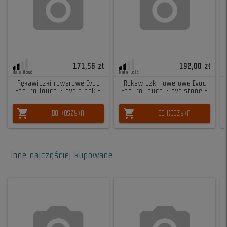
171,56 zł
192,00 zł
Mała ilość
Mała ilość
Rękawiczki rowerowe Evoc
Rękawiczki rowerowe Evoc
Enduro Touch Glove black S
Enduro Touch Glove stone S
shopping_cart
shopping_cart
DO KOSZYKA
DO KOSZYKA
Inne najczęściej kupowane