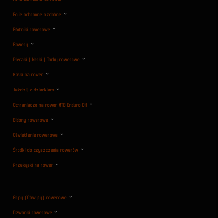
Folie ochronne ozdobne
Błotniki rowerowe
Rowery
Plecaki | Nerki | Torby rowerowe
Kaski na rower
Jeździj z dzieckiem
Ochraniacze na rower MTB Enduro DH
Bidony rowerowe
Oświetlenie rowerowe
Środki do czyszczenia rowerów
Przekąski na rower
Gripy (Chwyty) rowerowe
Dzwonki rowerowe