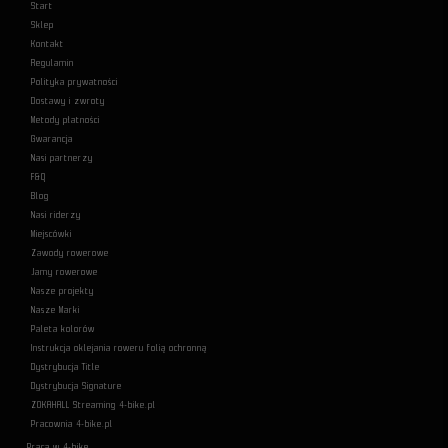
Start
Sklep
Kontakt
Regulamin
Polityka prywatności
Dostawy i zwroty
Metody płatności
Gwarancja
Nasi partnerzy
F&Q
Blog
Nasi riderzy
Miejscówki
Zawody rowerowe
Jamy rowerowe
Nasze projekty
Nasze Marki
Paleta kolorów
Instrukcja oklejania roweru folią ochronną
Dystrybucja Title
Dystrybucja Signature
ZOKAHALL Streaming 4-bike.pl
Pracownia 4-bike.pl
Praca w 4-bike