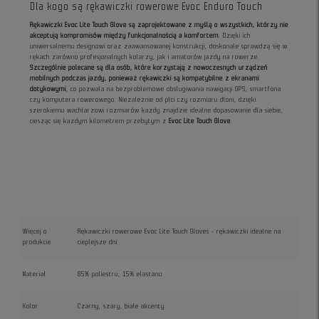
Dla kogo są rękawiczki rowerowe Evoc Enduro Touch
Rękawiczki Evoc Lite Touch Glove są zaprojektowane z myślą o wszystkich, którzy nie
akceptują kompromisów między funkcjonalnością a komfortem
. Dzięki ich
uniwersalnemu designowi oraz zaawansowanej konstrukcji, doskonale sprawdzą się w
rękach zarówno profesjonalnych kolarzy, jak i amatorów jazdy na rowerze.
Szczególnie polecane są dla osób, które korzystają z nowoczesnych urządzeń
mobilnych podczas jazdy, ponieważ rękawiczki są kompatybilne z ekranami
dotykowymi
, co pozwala na bezproblemowe obsługiwania nawigacji GPS, smartfona
czy komputera rowerowego. Niezależnie od płci czy rozmiaru dłoni, dzięki
szerokiemu wachlarzowi rozmiarów każdy znajdzie idealne dopasowanie dla siebie,
ciesząc się każdym kilometrem przebytym z
Evoc Lite Touch Glove
.
Więcej o
Rękawiczki rowerowe Evoc Lite Touch Gloves - rękawiczki idealne na
produkcie
cieplejsze dni
Materiał
85% poliestru, 15% elastanu
Kolor
Czarny, szary, białe akcenty.