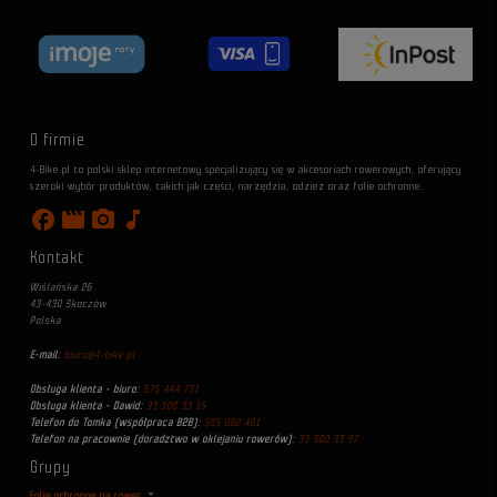
O firmie
4-Bike.pl to polski sklep internetowy specjalizujący się w akcesoriach rowerowych, oferujący
szeroki wybór produktów, takich jak części, narzędzia, odzież oraz folie ochronne.
facebook
movie
photo_camera
music_note
Kontakt
Wiślańska 26
43-430 Skoczów
Polska
E-mail:
biuro@4-bike.pl
Obsługa klienta - biuro:
575 444 731
Obsługa klienta - Dawid:
33 300 33 15
Telefon do Tomka (współpraca B2B):
505 002 401
Telefon na pracownie (doradztwo w oklejaniu rowerów):
33 300 33 97
Grupy
Folie ochronne na rower