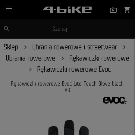
menu
live_tv_
shopping_cart
search
Szukaj
close
Sklep
Ubrania rowerowe i streetwear
Ubrania rowerowe
Rękawiczki rowerowe
Rękawiczki rowerowe Evoc
Rękawiczki rowerowe Evoc Lite Touch Glove black
XS