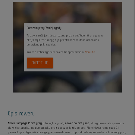
Potrzebujemy Twojej zgody
Ta zawartość jest dostarczana przez YouTube. W przypadku
aktywacji treści mogą być przetwarzane dane osobowe i
ustawiane pliki cookies.
Możesz zobaczyc film także bezpośrednio w
YouTube
AKCEPTUJĘ
Opis roweru
Norco Rampage 2 dirt grey S
to wytrzymały
rower do dirt jump
, który doskonale sprawdzi
się w skateparku, na pumptracku oraz podczas jazdy street. Aluminiowa rama typu DJ
gwarantuje sztywność i precyzyjne prowadzenie, co przekłada się na większą kontrolę przy