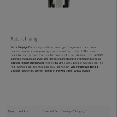
Materiał ramy
Norco Rampage 2
opiera się na solidnej ramie typu DJ wykonanej z aluminium,
odpornej na przeciążenia powstające podczas skoków i trików. Krótka i zwarta
geometria sprzyja dynamicznej jeździe oraz szybkim korektom toru lotu.
Rozmiar S
zapewnia maksymalną zwrotność i łatwość manewrowania w skateparku oraz na
ciasnych sekcjach streetowych.
Widelec
RST Dirt
o skoku 100 mm zwiększa kontrolę
nad rowerem i poprawia stabilność przy lądowaniach.
Cała konstrukcja została
zaprojektowana tak, aby wytrzymać intensywną jazdę i częste wybicia.
Więcej o produkcie
Rower dirt Norco Rampage 2 dirt grey S