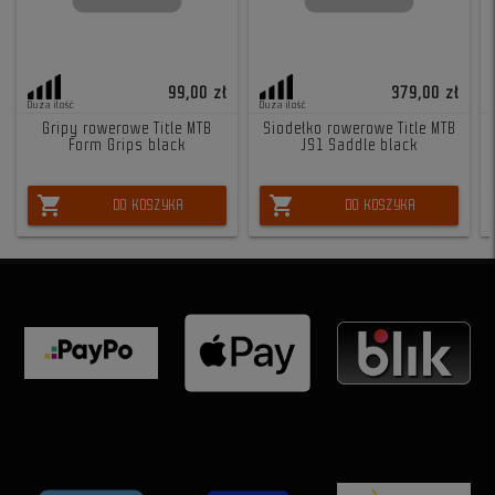
99,00 zł
379,00 zł
Duża ilość
Duża ilość
Gripy rowerowe Title MTB
Siodełko rowerowe Title MTB
Form Grips black
JS1 Saddle black
shopping_cart
shopping_cart
DO KOSZYKA
DO KOSZYKA