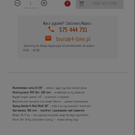
remove_circle_outline
add_circle_outline
error
shopping_cart
BRAK NA STANIE
Masz pytanie? Zadzwoń/Napisz
phone
575 444 731
mail
biuro@4-bike.pl
Jesteśmy do Twojej dyspozycji od poniedziałku do piątku
8:00 - 16:00
Aluminiowa rama DJ 26"
– lekka i wytrzymała konstrukcja
Amortyzator RST Dirt 100 mm
– stabilność przy skokach
Napęd single speed 14T – prostota i trwałość
Mechaniczne hamulce tarczowe Tektro – pewne hamowanie
Opony Kenda K-Rad 26x2.30"
– dobra przyczepność i kontrola
Kierownica 760 mm – komfort i panowanie nad rowerem
Waga 16,3 kg – korzystny stosunek wagi do wytrzymałości
Kolor Dirt Grey (beżowo-szary) – nowoczesny styl