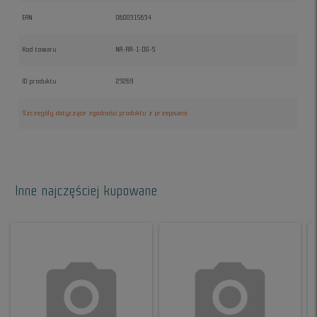
EAN
0600315634
Kod towaru
NR-RA-1-DG-S
ID produktu
23269
Szczegóły dotyczące zgodności produktu z przepisami
Inne najczęściej kupowane