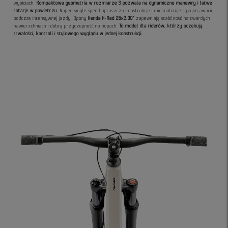
wybiciach.
Kompaktowa geometria w rozmiarze S pozwala na dynamiczne manewry i łatwe
rotacje w powietrzu.
Napęd single speed upraszcza konstrukcję i minimalizuje ryzyko awarii
podczas intensywnej jazdy. Opony
Kenda K-Rad 26x2.30"
zapewniają stabilność na twardych
nawierzchniach i dobrą przyczepność na hopach.
To model dla riderów, którzy oczekują
trwałości, kontroli i stylowego wyglądu w jednej konstrukcji.