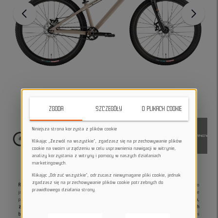
ZGODA
SZCZEGÓŁY
O PLIKACH COOKIE
Niniejsza strona korzysta z plików cookie
Klikając „Zezwól na wszystkie”, zgadzasz się na przechowywanie plików
cookie na swoim urządzeniu w celu usprawnienia nawigacji w witrynie,
analizy korzystania z witryny i pomocy w naszych działaniach
marketingowych.
Klikając „Odrzuć wszystkie”, odrzucasz niewymagane pliki cookie, jednak
zgadzasz się na przechowywanie plików cookie potrzebnych do
Rower dirt Norco Rampage 2 dirt grey S
to dynamiczny
rower dirt 26"
stworzony do
prawidłowego działania strony.
jazdy street, skatepark oraz pumptrack. Lekka aluminiowa rama zapewnia szybkie
przyspieszenie i precyzyjną kontrolę podczas trików.
Kompaktowy rozmiar S sprawia,
że rower jest wyjątkowo zwrotny i idealny dla niższych riderów lub osób preferujących
bardziej agresywną geometrię.
Amortyzator
RST Dirt 100 mm
skutecznie tłumi