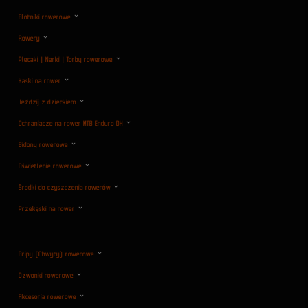
Błotniki rowerowe
Rowery
Plecaki | Nerki | Torby rowerowe
Kaski na rower
Jeździj z dzieckiem
Ochraniacze na rower MTB Enduro DH
Bidony rowerowe
Oświetlenie rowerowe
Środki do czyszczenia rowerów
Przekąski na rower
Gripy (Chwyty) rowerowe
Dzwonki rowerowe
Akcesoria rowerowe