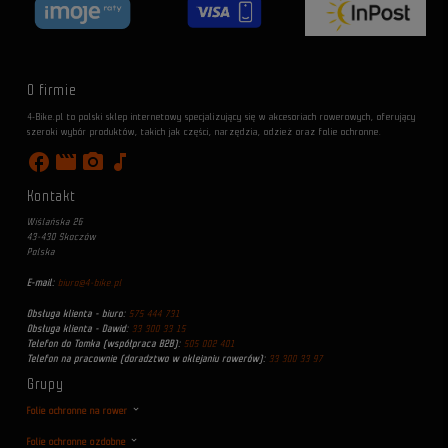
O firmie
4-Bike.pl to polski sklep internetowy specjalizujący się w akcesoriach rowerowych, oferujący
szeroki wybór produktów, takich jak części, narzędzia, odzież oraz folie ochronne.
facebook
movie
photo_camera
music_note
Kontakt
Wiślańska 26
43-430 Skoczów
Polska
E-mail:
biuro@4-bike.pl
Obsługa klienta - biuro:
575 444 731
Obsługa klienta - Dawid:
33 300 33 15
Telefon do Tomka (współpraca B2B):
505 002 401
Telefon na pracownie (doradztwo w oklejaniu rowerów):
33 300 33 97
Grupy
Folie ochronne na rower
Folie ochronne ozdobne