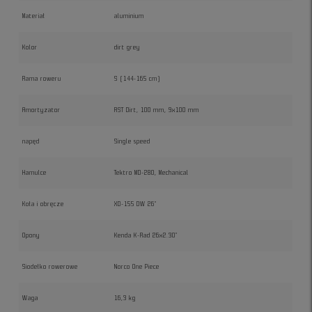
Materiał
aluminium
Kolor
dirt grey
Rama roweru
S (144-165 cm)
Amortyzator
RST Dirt, 100 mm, 9x100 mm
napęd
Single speed
Hamulce
Tektro MD-280, Mechanical
Koła i obręcze
XD-155 DW 26"
Opony
Kenda K-Rad 26x2.30"
Siodełko rowerowe
Norco One Piece
Waga
16,3 kg