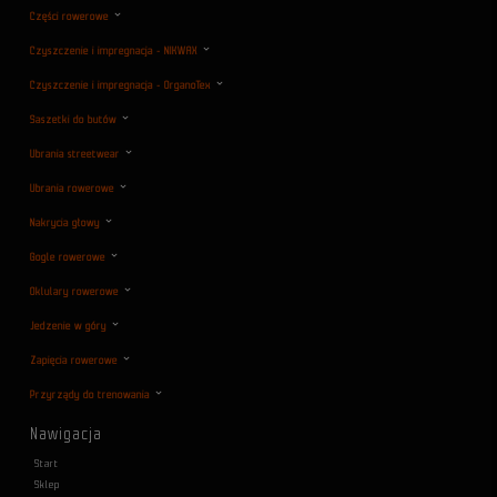
Części rowerowe
Czyszczenie i impregnacja - NIKWAX
Czyszczenie i impregnacja - OrganoTex
Saszetki do butów
Ubrania streetwear
Ubrania rowerowe
Nakrycia głowy
Gogle rowerowe
Oklulary rowerowe
Jedzenie w góry
Zapięcia rowerowe
Przyrządy do trenowania
Nawigacja
Start
Sklep