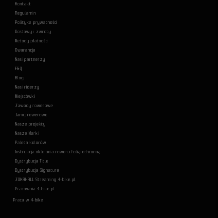
Kontakt
Regulamin
Polityka prywatności
Dostawy i zwroty
Metody płatności
Gwarancja
Nasi partnerzy
F&Q
Blog
Nasi riderzy
Miejscówki
Zawody rowerowe
Jamy rowerowe
Nasze projekty
Nasze Marki
Paleta kolorów
Instrukcja oklejania roweru folią ochronną
Dystrybucja Title
Dystrybucja Signature
ZOKAHALL Streaming 4-bike.pl
Pracownia 4-bike.pl
Praca w 4-bike