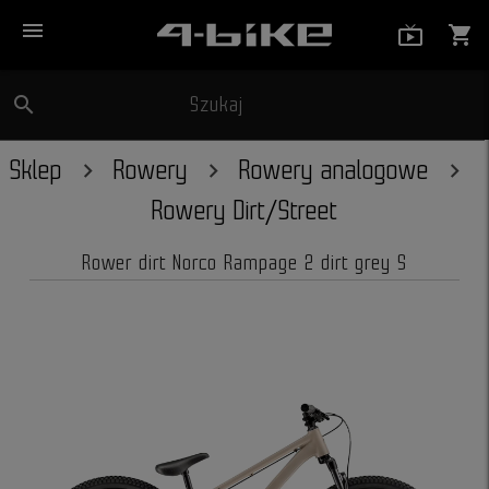
menu
live_tv_
shopping_cart
search
Szukaj
close
Sklep
Rowery
Rowery analogowe
Rowery Dirt/Street
Rower dirt Norco Rampage 2 dirt grey S