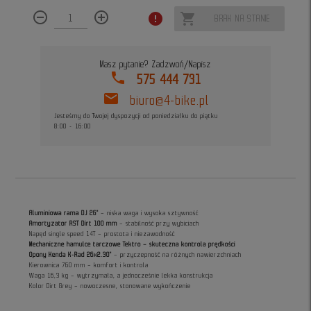
remove_circle_outline
add_circle_outline
error
shopping_cart
BRAK NA STANIE
Masz pytanie? Zadzwoń/Napisz
phone
575 444 731
mail
biuro@4-bike.pl
Jesteśmy do Twojej dyspozycji od poniedziałku do piątku
8:00 - 16:00
Aluminiowa rama DJ 26"
– niska waga i wysoka sztywność
Amortyzator RST Dirt 100 mm
– stabilność przy wybiciach
Napęd single speed 14T – prostota i niezawodność
Mechaniczne hamulce tarczowe Tektro – skuteczna kontrola prędkości
Opony Kenda K-Rad 26x2.30"
– przyczepność na różnych nawierzchniach
Kierownica 760 mm – komfort i kontrola
Waga 16,3 kg – wytrzymała, a jednocześnie lekka konstrukcja
Kolor Dirt Grey – nowoczesne, stonowane wykończenie