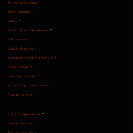
Folie ochronne ozdobne
Błotniki rowerowe
Rowery
Plecaki | Nerki | Torby rowerowe
Kaski na rower
Jeździj z dzieckiem
Ochraniacze na rower MTB Enduro DH
Bidony rowerowe
Oświetlenie rowerowe
Środki do czyszczenia rowerów
Przekąski na rower
Gripy (Chwyty) rowerowe
Dzwonki rowerowe
Akcesoria rowerowe