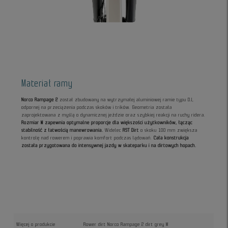
Materiał ramy
Norco Rampage 2
został zbudowany na wytrzymałej aluminiowej ramie typu DJ,
odpornej na przeciążenia podczas skoków i trików. Geometria została
zaprojektowana z myślą o dynamicznej jeździe oraz szybkiej reakcji na ruchy ridera.
Rozmiar M zapewnia optymalne proporcje dla większości użytkowników, łącząc
stabilność z łatwością manewrowania.
Widelec
RST Dirt
o skoku 100 mm zwiększa
kontrolę nad rowerem i poprawia komfort podczas lądowań.
Cała konstrukcja
została przygotowana do intensywnej jazdy w skateparku i na dirtowych hopach.
Więcej o produkcie
Rower dirt Norco Rampage 2 dirt grey M