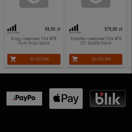
99,00 zł
379,00 zł
Duża ilość
Duża ilość
Gripy rowerowe Title MTB
Siodełko rowerowe Title MTB
Form Grips black
JS1 Saddle black
shopping_cart
shopping_cart
DO KOSZYKA
DO KOSZYKA