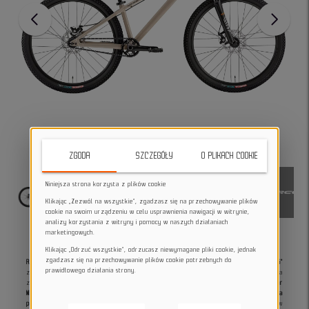
ZGODA
SZCZEGÓŁY
O PLIKACH COOKIE
Niniejsza strona korzysta z plików cookie
Klikając „Zezwól na wszystkie”, zgadzasz się na przechowywanie plików
cookie na swoim urządzeniu w celu usprawnienia nawigacji w witrynie,
analizy korzystania z witryny i pomocy w naszych działaniach
marketingowych.
Klikając „Odrzuć wszystkie”, odrzucasz niewymagane pliki cookie, jednak
zgadzasz się na przechowywanie plików cookie potrzebnych do
Rower dirt Norco Rampage 2 dirt grey M
to wszechstronny
rower dirt 26"
prawidłowego działania strony.
zaprojektowany do jazdy street, skatepark oraz pumptrack. Lekka aluminiowa rama
zapewnia dynamiczne przyspieszenie i precyzyjne prowadzenie w powietrzu.
Rozmiar
M oferuje idealny balans między zwrotnością a stabilnością, co przekłada się na
pewność podczas lądowań i większą kontrolę nad rowerem.
Model wyposażono w