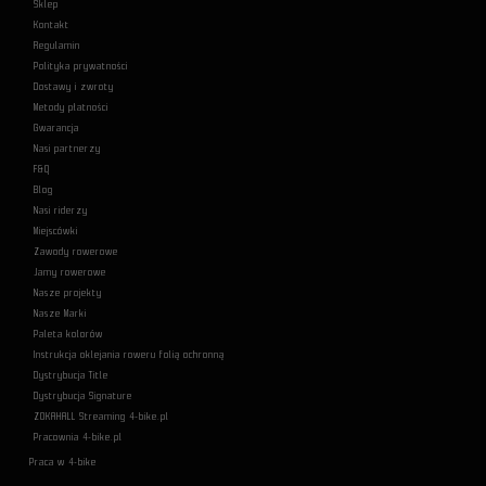
Sklep
Kontakt
Regulamin
Polityka prywatności
Dostawy i zwroty
Metody płatności
Gwarancja
Nasi partnerzy
F&Q
Blog
Nasi riderzy
Miejscówki
Zawody rowerowe
Jamy rowerowe
Nasze projekty
Nasze Marki
Paleta kolorów
Instrukcja oklejania roweru folią ochronną
Dystrybucja Title
Dystrybucja Signature
ZOKAHALL Streaming 4-bike.pl
Pracownia 4-bike.pl
Praca w 4-bike