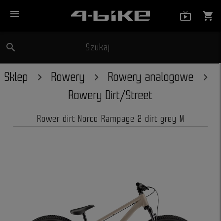
menu
live_tv_
shopping_cart
search
Szukaj
close
Sklep
Rowery
Rowery analogowe
Rowery Dirt/Street
Rower dirt Norco Rampage 2 dirt grey M