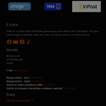
O firmie
4-Bike.pl to polski sklep internetowy specjalizujący się w akcesoriach rowerowych, oferujący
szeroki wybór produktów, takich jak części, narzędzia, odzież oraz folie ochronne.
facebook
movie
photo_camera
music_note
Kontakt
Wiślańska 26
43-430 Skoczów
Polska
E-mail:
biuro@4-bike.pl
Obsługa klienta - biuro:
575 444 731
Obsługa klienta - Dawid:
33 300 33 15
Telefon do Tomka (współpraca B2B):
505 002 401
Telefon na pracownie (doradztwo w oklejaniu rowerów):
33 300 33 97
Grupy
Folie ochronne na rower