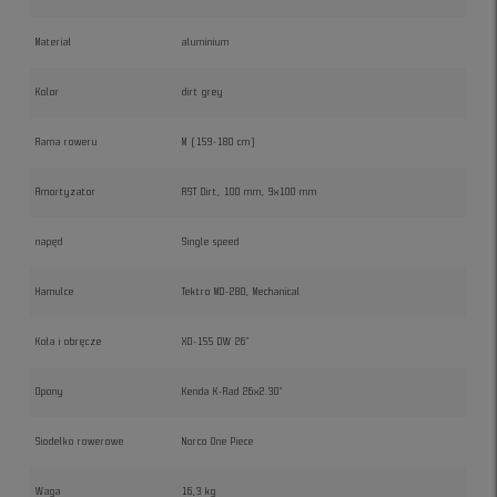
Materiał
aluminium
Kolor
dirt grey
Rama roweru
M (159-180 cm)
Amortyzator
RST Dirt, 100 mm, 9x100 mm
napęd
Single speed
Hamulce
Tektro MD-280, Mechanical
Koła i obręcze
XD-155 DW 26"
Opony
Kenda K-Rad 26x2.30"
Siodełko rowerowe
Norco One Piece
Waga
16,3 kg