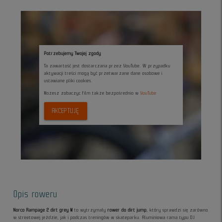
Potrzebujemy Twojej zgody
Ta zawartość jest dostarczana przez YouTube. W przypadku
aktywacji treści mogą być przetwarzane dane osobowe i
ustawiane pliki cookies.
Możesz zobaczyc film także bezpośrednio w
YouTube
AKCEPTUJĘ
Opis roweru
Norco Rampage 2 dirt grey M
to wytrzymały
rower do dirt jump
, który sprawdzi się zarówno
w streetowej jeździe, jak i podczas treningów w skateparku. Aluminiowa rama typu DJ