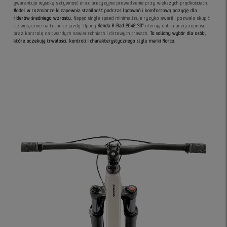
gwarantuje wysoką sztywność oraz precyzyjne prowadzenie przy większych prędkościach.
Model w rozmiarze M zapewnia stabilność podczas lądowań i komfortową pozycję dla
riderów średniego wzrostu.
Napęd single speed minimalizuje ryzyko awarii i pozwala skupić
się wyłącznie na technice jazdy. Opony
Kenda K-Rad 26x2.30"
oferują dobrą przyczepność
oraz kontrolę na twardych nawierzchniach i dirtowych trasach.
To solidny wybór dla osób,
które oczekują trwałości, kontroli i charakterystycznego stylu marki Norco.