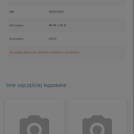
EAN
0600315635
Kod towaru
NR-RA-1-DG-M
ID produktu
23270
Szczegóły dotyczące zgodności produktu z przepisami
Inne najczęściej kupowane