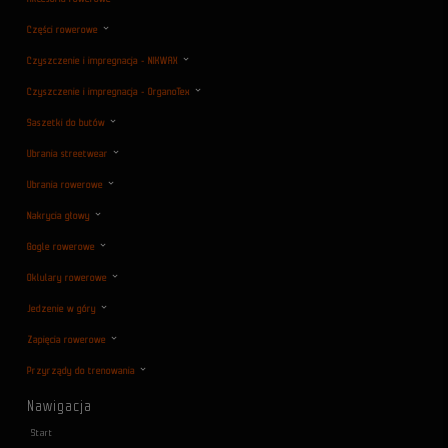
Części rowerowe
Czyszczenie i impregnacja - NIKWAX
Czyszczenie i impregnacja - OrganoTex
Saszetki do butów
Ubrania streetwear
Ubrania rowerowe
Nakrycia głowy
Gogle rowerowe
Oklulary rowerowe
Jedzenie w góry
Zapięcia rowerowe
Przyrządy do trenowania
Nawigacja
Start