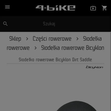
menu
live_tv_
shopping_cart
search
Szukaj
close
Sklep
Części rowerowe
Siodełka
rowerowe
Siodełka rowerowe Bicyklon
Siodełko rowerowe Bicyklon Dirt Saddle