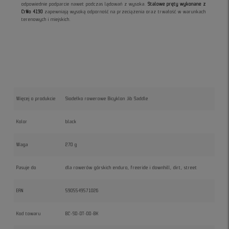
odpowiednie podparcie nawet podczas lądowań z wysoka.
Stalowe pręty wykonane z
CrMo 4130
zapewniają wysoką odporność na przeciążenia oraz trwałość w warunkach
terenowych i miejskich.
Więcej o produkcie
Siodełko rowerowe Bicyklon Jib Saddle
Kolor
black
Waga
270 g
Pasuje do
dla rowerów górskich enduro, freeride i downhill, dirt, street
EAN
5905549571026
Kod towaru
BC-SD-DT-00-BK