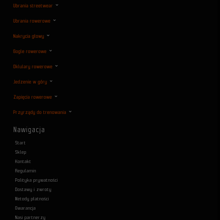
Ubrania streetwear
Ubrania rowerowe
Nakrycia głowy
Gogle rowerowe
Oklulary rowerowe
Jedzenie w góry
Zapięcia rowerowe
Przyrządy do trenowania
Nawigacja
Start
Sklep
Kontakt
Regulamin
Polityka prywatności
Dostawy i zwroty
Metody płatności
Gwarancja
Nasi partnerzy