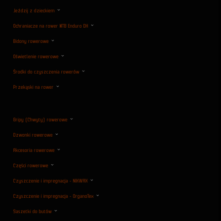
Jeździj z dzieckiem
Ochraniacze na rower MTB Enduro DH
Bidony rowerowe
Oświetlenie rowerowe
Środki do czyszczenia rowerów
Przekąski na rower
Gripy (Chwyty) rowerowe
Dzwonki rowerowe
Akcesoria rowerowe
Części rowerowe
Czyszczenie i impregnacja - NIKWAX
Czyszczenie i impregnacja - OrganoTex
Saszetki do butów