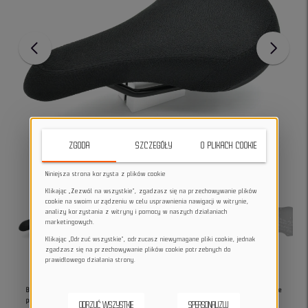
ZGODA
SZCZEGÓŁY
O PLIKACH COOKIE
Niniejsza strona korzysta z plików cookie
Klikając „Zezwól na wszystkie”, zgadzasz się na przechowywanie plików
cookie na swoim urządzeniu w celu usprawnienia nawigacji w witrynie,
analizy korzystania z witryny i pomocy w naszych działaniach
marketingowych.
Klikając „Odrzuć wszystkie”, odrzucasz niewymagane pliki cookie, jednak
zgadzasz się na przechowywanie plików cookie potrzebnych do
prawidłowego działania strony.
Bicyklon Dirt
to wszechstronne siodełko do jazdy street, dirt, BMX i MTB.
Oferuje świetne
połączenie komfortu, kontroli oraz trwałości – nawet przy agresywnej jeździe
.
ODRZUĆ WSZYSTKIE
SPERSONALIZUJ