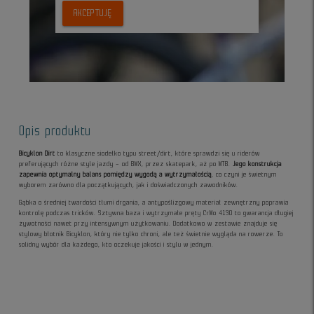
AKCEPTUJĘ
Opis produktu
Bicyklon Dirt
to klasyczne siodełko typu street/dirt, które sprawdzi się u riderów
preferujących różne style jazdy – od BMX, przez skatepark, aż po MTB.
Jego konstrukcja
zapewnia optymalny balans pomiędzy wygodą a wytrzymałością
, co czyni je świetnym
wyborem zarówno dla początkujących, jak i doświadczonych zawodników.
Gąbka o średniej twardości tłumi drgania, a antypoślizgowy materiał zewnętrzny poprawia
kontrolę podczas tricków. Sztywna baza i wytrzymałe pręty CrMo 4130 to gwarancja długiej
żywotności nawet przy intensywnym użytkowaniu. Dodatkowo w zestawie znajduje się
stylowy błotnik Bicyklon, który nie tylko chroni, ale też świetnie wygląda na rowerze. To
solidny wybór dla każdego, kto oczekuje jakości i stylu w jednym.