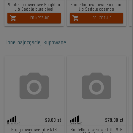
Siodełko rowerowe Bicyklon
Siodełko rowerowe Bicyklon
Jib Saddle blue pixel
Jib Saddle cosmos
shopping_cart
shopping_cart
DO KOSZYKA
DO KOSZYKA
Inne najczęściej kupowane
99,00 zł
379,00 zł
Duża ilość
Duża ilość
Gripy rowerowe Title MTB
Siodełko rowerowe Title MTB