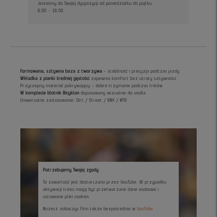
Jesteśmy do Twojej dyspozycji od poniedziałku do piątku
8:00 - 16:00
Formowana, sztywna baza z tworzywa
– stabilność i precyzja podczas jazdy
Wkładka z pianki średniej gęstości
zapewnia komfort bez utraty sztywności
Przyczepny materiał pokrywający – dobre trzymanie podczas trików
W komplecie błotnik Bicyklon
dopasowany wizualnie do siodła
Uniwersalne zastosowanie: Dirt / Street / BMX / MTB
Potrzebujemy Twojej zgody
Ta zawartość jest dostarczana przez YouTube. W przypadku
aktywacji treści mogą być przetwarzane dane osobowe i
ustawiane pliki cookies.
Możesz zobaczyc film także bezpośrednio w
YouTube