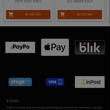
Form Grips black
JS1 Saddle black
shopping_cart
shopping_cart
DO KOSZYKA
DO KOSZYKA
O firmie
4-Bike.pl to polski sklep internetowy specjalizujący się w akcesoriach rowerowych, oferujący