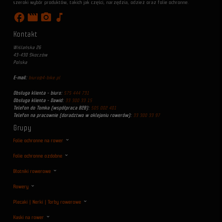
szeroki wybór produktów, takich jak części, narzędzia, odzież oraz folie ochronne.
facebook
movie
photo_camera
music_note
Kontakt
Wiślańska 26
43-430 Skoczów
Polska
E-mail:
biuro@4-bike.pl
Obsługa klienta - biuro:
575 444 731
Obsługa klienta - Dawid:
33 300 33 15
Telefon do Tomka (współpraca B2B):
505 002 401
Telefon na pracownie (doradztwo w oklejaniu rowerów):
33 300 33 97
Grupy
Folie ochronne na rower
Folie ochronne ozdobne
Błotniki rowerowe
Rowery
Plecaki | Nerki | Torby rowerowe
Kaski na rower