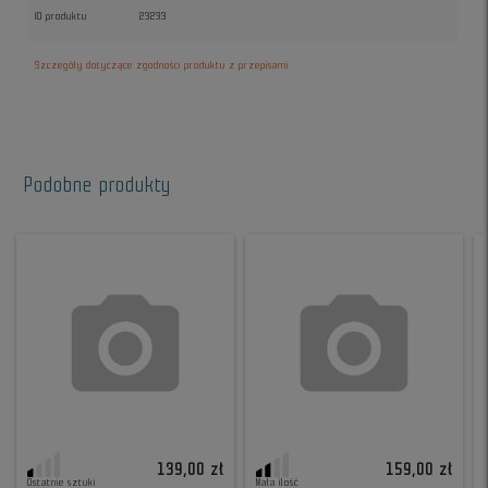
ID produktu
23233
Szczegóły dotyczące zgodności produktu z przepisami
Podobne produkty
139,00 zł
159,00 zł
Ostatnie sztuki
Mała ilość