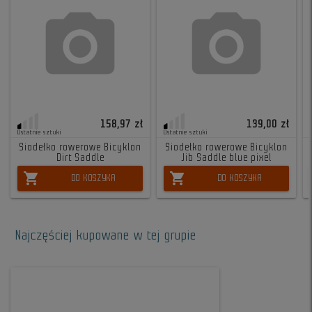
158,97 zł
139,00 zł
Ostatnie sztuki
Ostatnie sztuki
Siodełko rowerowe Bicyklon
Siodełko rowerowe Bicyklon
Dirt Saddle
Jib Saddle blue pixel
shopping_cart
shopping_cart
DO KOSZYKA
DO KOSZYKA
Najczęściej kupowane w tej grupie