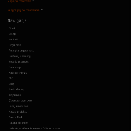
Zapięcia rowerowe
Przyrządy do trenowania
Nawigacja
Start
Sklep
Kontakt
Regulamin
Polityka prywatności
Dostawy i zwroty
Metody płatności
Gwarancja
Nasi partnerzy
F&Q
Blog
Nasi riderzy
Miejscówki
Zawody rowerowe
Jamy rowerowe
Nasze projekty
Nasze Marki
Paleta kolorów
Instrukcja oklejania roweru folią ochronną