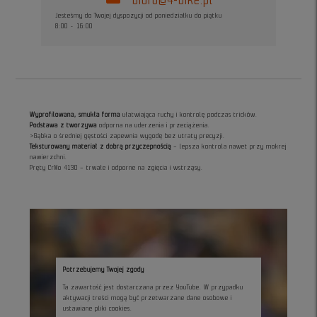
Jesteśmy do Twojej dyspozycji od poniedziałku do piątku
8:00 - 16:00
Wyprofilowana, smukła forma
ułatwiająca ruchy i kontrolę podczas tricków.
Podstawa z tworzywa
odporna na uderzenia i przeciążenia.
>Gąbka o średniej gęstości zapewnia wygodę bez utraty precyzji.
Teksturowany materiał z dobrą przyczepnością
– lepsza kontrola nawet przy mokrej
nawierzchni.
Pręty CrMo 4130 – trwałe i odporne na zgięcia i wstrząsy.
Potrzebujemy Twojej zgody
Ta zawartość jest dostarczana przez YouTube. W przypadku
aktywacji treści mogą być przetwarzane dane osobowe i
ustawiane pliki cookies.