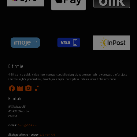
O firmie
4-Bike.pl to polski sklep internetowy specjalizujący się w akcesoriach rowerowych, oferujący
szeroki wybór produktów, takich jak części, narzędzia, odzież oraz folie ochronne.
facebook
movie
photo_camera
music_note
Kontakt
Wiślańska 26
43-430 Skoczów
Polska
E-mail:
biuro@4-bike.pl
Obsługa klienta - biuro:
575 444 731