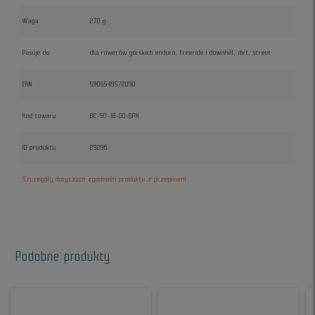
Waga
270 g
Pasuje do
dla rowerów górskich enduro, freeride i downhill, dirt, street
EAN
5905549572030
Kod towaru
BC-SD-JB-00-GPX
ID produktu
23296
Szczegóły dotyczące zgodności produktu z przepisami
Podobne produkty