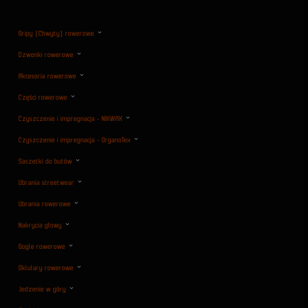
Gripy (Chwyty) rowerowe
Dzwonki rowerowe
Akcesoria rowerowe
Części rowerowe
Czyszczenie i impregnacja - NIKWAX
Czyszczenie i impregnacja - OrganoTex
Saszetki do butów
Ubrania streetwear
Ubrania rowerowe
Nakrycia głowy
Gogle rowerowe
Oklulary rowerowe
Jedzenie w góry