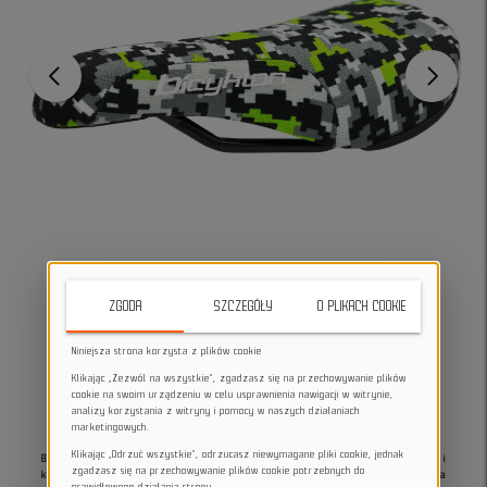
ZGODA
SZCZEGÓŁY
O PLIKACH COOKIE
Niniejsza strona korzysta z plików cookie
Klikając „Zezwól na wszystkie”, zgadzasz się na przechowywanie plików
cookie na swoim urządzeniu w celu usprawnienia nawigacji w witrynie,
analizy korzystania z witryny i pomocy w naszych działaniach
marketingowych.
Klikając „Odrzuć wszystkie”, odrzucasz niewymagane pliki cookie, jednak
Bicyklon Jib Green Pixel
to siodełko stworzone z myślą o
Jib Sessions, dirt jumpach i
zgadzasz się na przechowywanie plików cookie potrzebnych do
kreatywnej jeździe w bike parkach
.
Kompaktowy kształt, mocna podstawa i pewna
prawidłowego działania strony.