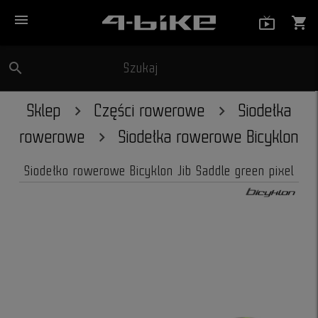
menu
live_tv_
shopping_cart
search
Szukaj
close
Sklep
Części rowerowe
Siodełka
rowerowe
Siodełka rowerowe Bicyklon
Siodełko rowerowe Bicyklon Jib Saddle green pixel