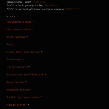
Obsługa klienta - Dawid:
33 300 33 15
Telefon do Tomka (współpraca B2B):
505 002 401
Telefon na pracownie (doradztwo w oklejaniu rowerów):
33 300 33 97
Grupy
Folie ochronne na rower
Folie ochronne ozdobne
Błotniki rowerowe
Rowery
Plecaki | Nerki | Torby rowerowe
Kaski na rower
Jeździj z dzieckiem
Ochraniacze na rower MTB Enduro DH
Bidony rowerowe
Oświetlenie rowerowe
Środki do czyszczenia rowerów
Przekąski na rower