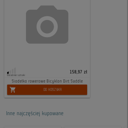
158,97 zł
Ostatnie sztuki
Siodełko rowerowe Bicyklon Dirt Saddle
shopping_cart
DO KOSZYKA
Inne najczęściej kupowane