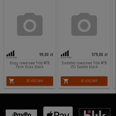
99,00 zł
379,00 zł
Duża ilość
Duża ilość
Gripy rowerowe Title MTB
Siodełko rowerowe Title MTB
Form Grips black
JS1 Saddle black
shopping_cart
shopping_cart
DO KOSZYKA
DO KOSZYKA