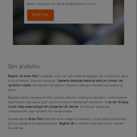
Możesz zobaczyc film także bezpośrednio w
YouTube
AKCEPTUJĘ
Opis produktu
Bicyklon Jib Green Pixel
to siodełko, które nie tylko świetnie wygląda, ale i działa tam, gdzie
liczy się lekkość, kontrola i precyzja.
Zapewnia doskonałe wsparcie podczas tricków i nie
ogranicza ruchów
, niezależnie czy lądujesz tailwhipa, ćwiczysz manuale czy suniesz po
parku.
Wygodna pianka zapewnia komfort podczas dojazdu i między przejazdami, a teksturowane
wykończenie daje lepszy „grip” podczas jazdy w trudniejszych warunkach. To
sprzęt skrojony
na potrzeby nowoczesnych dirt jumperów i jib riderów
, dla których ważna jest
funkcjonalność i wytrzymałość bez kompromisów.
Stylowa wersja
Green Pixel
doda charakteru Twojemu rowerowi, a przemyślana konstrukcja
da Ci przewagę w każdych warunkach.
Bicyklon Jib
to siodełko stworzone przez riderów –
dla riderów.