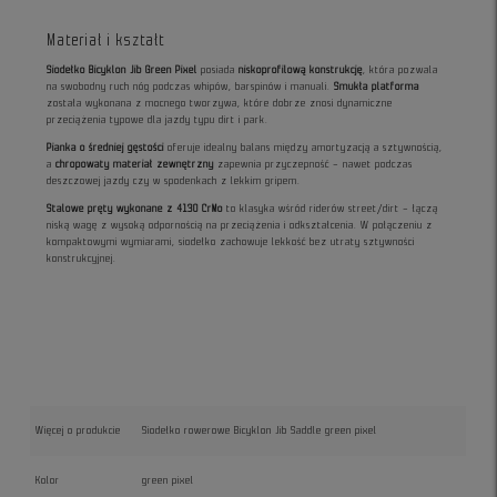
Materiał i kształt
Siodełko Bicyklon Jib Green Pixel
posiada
niskoprofilową konstrukcję
, która pozwala
na swobodny ruch nóg podczas whipów, barspinów i manuali.
Smukła platforma
została wykonana z mocnego tworzywa, które dobrze znosi dynamiczne
przeciążenia typowe dla jazdy typu dirt i park.
Pianka o średniej gęstości
oferuje idealny balans między amortyzacją a sztywnością,
a
chropowaty materiał zewnętrzny
zapewnia przyczepność – nawet podczas
deszczowej jazdy czy w spodenkach z lekkim gripem.
Stalowe pręty wykonane z 4130 CrMo
to klasyka wśród riderów street/dirt – łączą
niską wagę z wysoką odpornością na przeciążenia i odkształcenia. W połączeniu z
kompaktowymi wymiarami, siodełko zachowuje lekkość bez utraty sztywności
konstrukcyjnej.
Więcej o produkcie
Siodełko rowerowe Bicyklon Jib Saddle green pixel
Kolor
green pixel