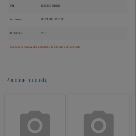
EAN
8053830420885
Kod towaru
RP-ASLL00-1207BK
ID produktu
4937
Szczegóły dotyczące zgodności produktu z przepisami
Podobne produkty