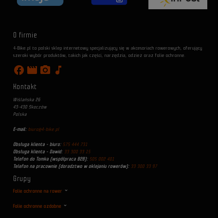
O firmie
4-Bike.pl to polski sklep internetowy specjalizujący się w akcesoriach rowerowych, oferujący
szeroki wybór produktów, takich jak części, narzędzia, odzież oraz folie ochronne.
facebook
movie
photo_camera
music_note
Kontakt
Wiślańska 26
43-430 Skoczów
Polska
E-mail:
biuro@4-bike.pl
Obsługa klienta - biuro:
575 444 731
Obsługa klienta - Dawid:
33 300 33 15
Telefon do Tomka (współpraca B2B):
505 002 401
Telefon na pracownie (doradztwo w oklejaniu rowerów):
33 300 33 97
Grupy
Folie ochronne na rower
Folie ochronne ozdobne