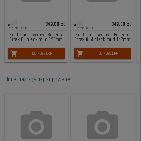
849,00 zł
849,00 zł
Ostatnie sztuki
Ostatnie sztuki
Siodełko rowerowe Repente
Siodełko rowerowe Repente
Artax GL black mud 132mm
Artax GLM black mud 142mm
shopping_cart
shopping_cart
DO KOSZYKA
DO KOSZYKA
Inne najczęściej kupowane