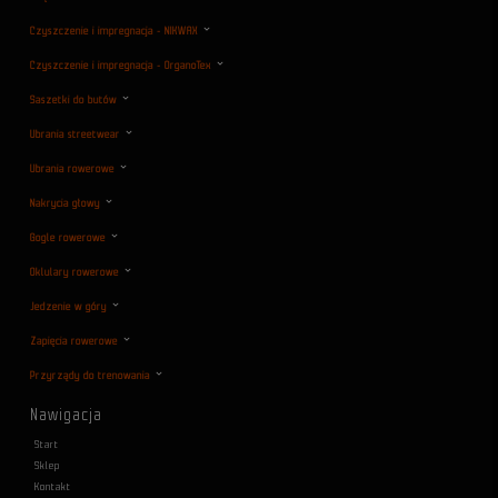
Czyszczenie i impregnacja - NIKWAX
Czyszczenie i impregnacja - OrganoTex
Saszetki do butów
Ubrania streetwear
Ubrania rowerowe
Nakrycia głowy
Gogle rowerowe
Oklulary rowerowe
Jedzenie w góry
Zapięcia rowerowe
Przyrządy do trenowania
Nawigacja
Start
Sklep
Kontakt