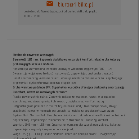
mail
biuro@4-bike.pl
Jesteśmy do Twojej dyspozycji od poniedziałku do piątku
8:00 - 16:00
Idealne do rowerów szosowych.
Szerokość 152 mm: Zapewnia dodatkowe wsparcie i komfort, idealne dla kolarzy
preferujących szersze siodełka.
Konstrukcja wzmocniona jednokierunkowym włóknem węglowym T700 – 1K:
Gwarantuje wyjątkową lekkość i sztywność, zapewniając doskonałą trwałość.
Kanał anatomiczny Pressure relief: Redukuje nacisk na okolice krocza, zapobiegając
drętwieniu i dyskomfortowi podczas długich jazd.
Gruba warstwa paddingu EVA: Superlekka wyściółka oferująca doskonałą amortyzację
i komfort, nawet na nierównych terenach.
Płaska powierzchnia tylna: Zapewnia najlepsze wsparcie, nawet w przypadku
szerokiego rozstawu guzów kulszowych, zwiększając komfort jazdy.
Antypoślizgowa powłoka z mikrofibry na bazie wody: Gwarantuje pewny chwyt i
stabilność, nawet w mokrych warunkach, co zwiększa bezpieczeństwo jazdy.
System Multi Section Rail: Uwzględnia różnice w rozkładzie sił wzdłuż osi podłużnej i
poprzecznej, zapewniając równomierne rozłożenie sił i większy komfort.
Wymiary 240 mm x 152 mm: Optymalne wymiary dla szerokiego zakresu kolarzy,
zapewniające wygodę i wsparcie podczas jazdy.
Waga 145 g (5,11 oz): Lekkie siodełko, które nie obciąża roweru, zwiększając
efektywność jazdy.