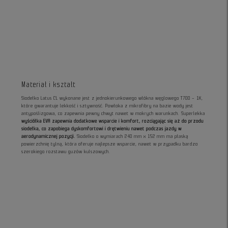
Materiał i kształt
Siodełko Latus CL wykonane jest z jednokierunkowego włókna węglowego T700 – 1K,
które gwarantuje lekkość i sztywność. Powłoka z mikrofibry na bazie wody jest
antypoślizgowa, co zapewnia pewny chwyt nawet w mokrych warunkach. Superlekka
wyściółka EVA zapewnia dodatkowe wsparcie i komfort, rozciągając się aż do przodu
siodełka, co zapobiega dyskomfortowi i drętwieniu nawet podczas jazdy w
aerodynamicznej pozycji.
Siodełko o wymiarach 240 mm x 152 mm ma płaską
powierzchnię tylną, która oferuje najlepsze wsparcie, nawet w przypadku bardzo
szerokiego rozstawu guzów kulszowych.