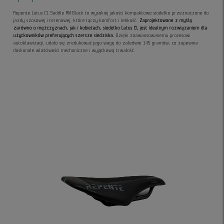
Repente Latus CL Saddle AM Black to wysokiej jakości kompaktowe siodełko przeznaczone do
jazdy szosowej i terenowej, które łączy komfort i lekkość.
Zaprojektowane z myślą
zarówno o mężczyznach, jak i kobietach, siodełko Latus CL jest idealnym rozwiązaniem dla
użytkowników preferujących szersze siedziska.
Dzięki zaawansowanemu procesowi
autoklawizacji, udało się zredukować jego wagę do zaledwie 145 gramów, co zapewnia
doskonałe właściwości mechaniczne i wyjątkową trwałość.