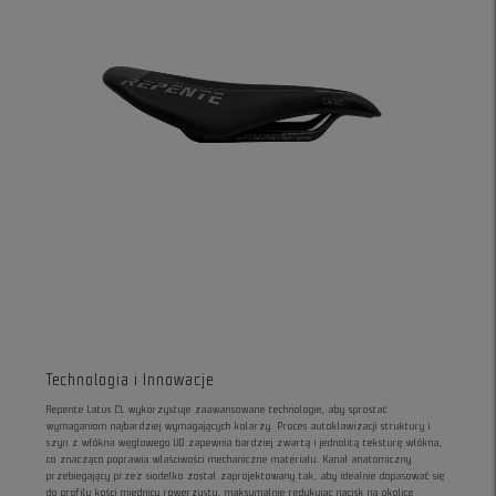
Technologia i Innowacje
Repente Latus CL wykorzystuje zaawansowane technologie, aby sprostać
wymaganiom najbardziej wymagających kolarzy. Proces autoklawizacji struktury i
szyn z włókna węglowego UD zapewnia bardziej zwartą i jednolitą teksturę włókna,
co znacząco poprawia właściwości mechaniczne materiału. Kanał anatomiczny
przebiegający przez siodełko został zaprojektowany tak, aby idealnie dopasować się
do profilu kości miednicy rowerzysty, maksymalnie redukując nacisk na okolice