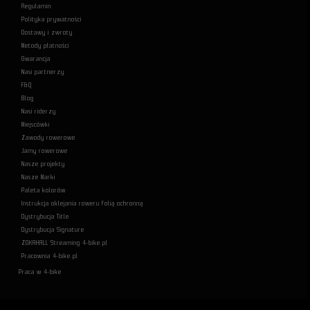
Regulamin
Polityka prywatności
Dostawy i zwroty
Metody płatności
Gwarancja
Nasi partnerzy
F&Q
Blog
Nasi riderzy
Miejscówki
Zawody rowerowe
Jamy rowerowe
Nasze projekty
Nasze Marki
Paleta kolorów
Instrukcja oklejania roweru folią ochronną
Dystrybucja Title
Dystrybucja Signature
ZOKAHALL Streaming 4-bike.pl
Pracownia 4-bike.pl
Praca w 4-bike