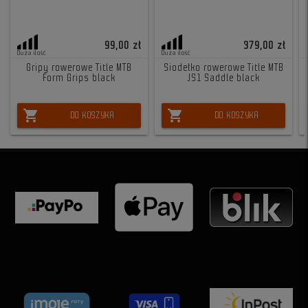
99,00 zł
379,00 zł
Duża ilość
Duża ilość
Gripy rowerowe Title MTB
Siodełko rowerowe Title MTB
Form Grips black
JS1 Saddle black
shopping_cart
shopping_cart
DO KOSZYKA
DO KOSZYKA