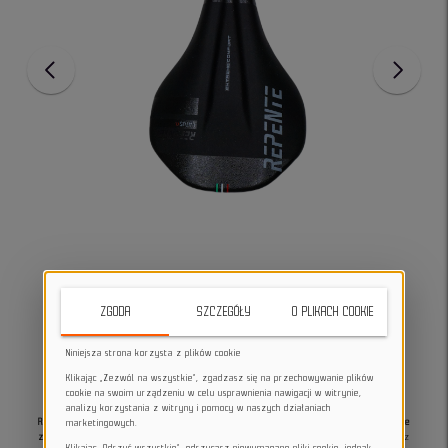
ZGODA
SZCZEGÓŁY
O PLIKACH COOKIE
Niniejsza strona korzysta z plików cookie
Klikając „Zezwól na wszystkie”, zgadzasz się na przechowywanie plików
cookie na swoim urządzeniu w celu usprawnienia nawigacji w witrynie,
analizy korzystania z witryny i pomocy w naszych działaniach
Repente Latus CL Saddle AM Black to lekkie i komfortowe siodełko rowerowe
marketingowych.
zaprojektowane do jazdy szosowej i terenowej.
Dzięki zaawansowanej konstrukcji z