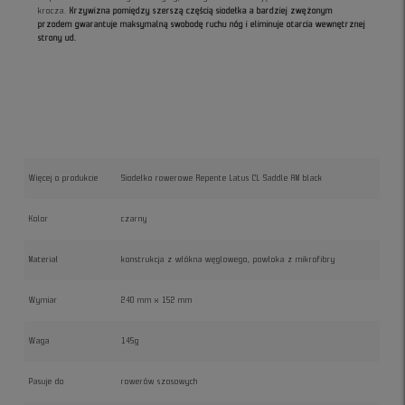
krocza.
Krzywizna pomiędzy szerszą częścią siodełka a bardziej zwężonym
przodem gwarantuje maksymalną swobodę ruchu nóg i eliminuje otarcia wewnętrznej
strony ud.
Więcej o produkcie
Siodełko rowerowe Repente Latus CL Saddle AM black
Kolor
czarny
Materiał
konstrukcja z włókna węglowego, powłoka z mikrofibry
Wymiar
240 mm x 152 mm
Waga
145g
Pasuje do
rowerów szosowych