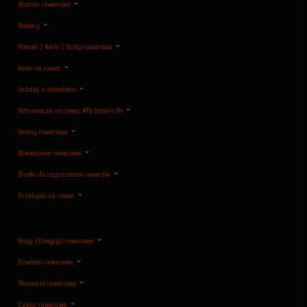
Błotniki rowerowe
Rowery
Plecaki | Nerki | Torby rowerowe
Kaski na rower
Jeździj z dzieckiem
Ochraniacze na rower MTB Enduro DH
Bidony rowerowe
Oświetlenie rowerowe
Środki do czyszczenia rowerów
Przekąski na rower
Gripy (Chwyty) rowerowe
Dzwonki rowerowe
Akcesoria rowerowe
Części rowerowe