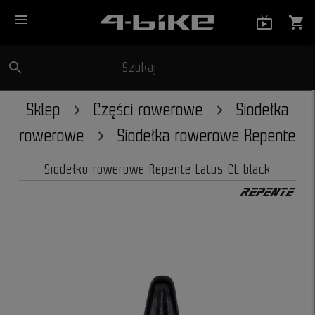
menu
live_tv_
shopping_cart
search
Szukaj
close
Sklep
Części rowerowe
Siodełka
rowerowe
Siodełka rowerowe Repente
Siodełko rowerowe Repente Latus CL black