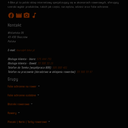
4-Bike.pl to polski sklep internetowy specjalizujący się w akcesoriach rowerowych, oferujący
szeroki wybór produktów, takich jak części, narzędzia, odzież oraz folie ochronne.
facebook
movie
photo_camera
music_note
Kontakt
Wiślańska 26
43-430 Skoczów
Polska
E-mail:
biuro@4-bike.pl
Obsługa klienta - biuro:
575 444 731
Obsługa klienta - Dawid:
33 300 33 15
Telefon do Tomka (współpraca B2B):
505 002 401
Telefon na pracownie (doradztwo w oklejaniu rowerów):
33 300 33 97
Grupy
Folie ochronne na rower
Folie ochronne ozdobne
Błotniki rowerowe
Rowery
Plecaki | Nerki | Torby rowerowe