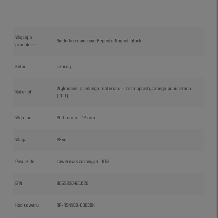
Więcej o
Siodełko rowerowe Repente Magnet black
produkcie
Kolor
czarny
Wykonane z jednego materiału – termoplastycznego poliuretanu
Materiał
(TPU)
Wymiar
260 mm x 142 mm
Waga
285g
Pasuje do
rowerów szosowych i MTB
EAN
8053830421622
Kod towaru
RP-ASNV00-0002BK