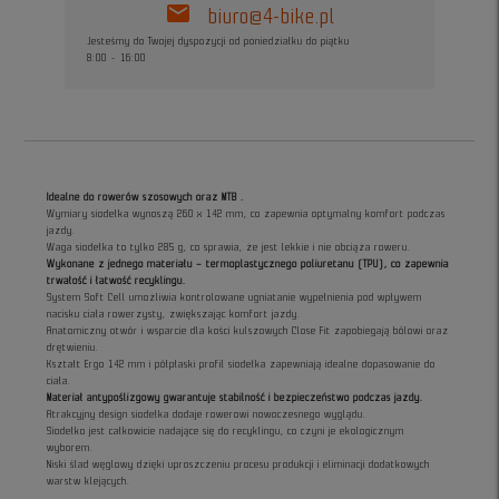
mail
biuro@4-bike.pl
Jesteśmy do Twojej dyspozycji od poniedziałku do piątku
8:00 - 16:00
Idealne do rowerów szosowych oraz MTB .
Wymiary siodełka wynoszą 260 x 142 mm, co zapewnia optymalny komfort podczas
jazdy.
Waga siodełka to tylko 285 g, co sprawia, że jest lekkie i nie obciąża roweru.
Wykonane z jednego materiału – termoplastycznego poliuretanu (TPU), co zapewnia
trwałość i łatwość recyklingu.
System Soft Cell umożliwia kontrolowane ugniatanie wypełnienia pod wpływem
nacisku ciała rowerzysty, zwiększając komfort jazdy.
Anatomiczny otwór i wsparcie dla kości kulszowych Close Fit zapobiegają bólowi oraz
drętwieniu.
Kształt Ergo 142 mm i półpłaski profil siodełka zapewniają idealne dopasowanie do
ciała.
Materiał antypoślizgowy gwarantuje stabilność i bezpieczeństwo podczas jazdy.
Atrakcyjny design siodełka dodaje rowerowi nowoczesnego wyglądu.
Siodełko jest całkowicie nadające się do recyklingu, co czyni je ekologicznym
wyborem.
Niski ślad węglowy dzięki uproszczeniu procesu produkcji i eliminacji dodatkowych
warstw klejących.