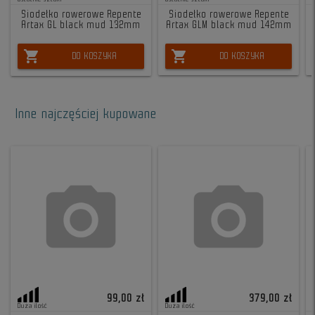
Siodełko rowerowe Repente
Siodełko rowerowe Repente
Artax GL black mud 132mm
Artax GLM black mud 142mm
shopping_cart
shopping_cart
DO KOSZYKA
DO KOSZYKA
Inne najczęściej kupowane
99,00 zł
379,00 zł
Duża ilość
Duża ilość