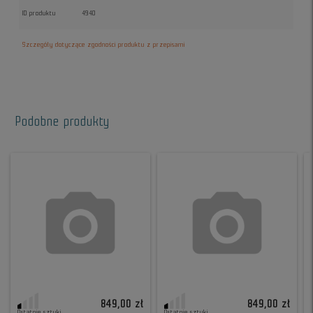
ID produktu
4940
Szczegóły dotyczące zgodności produktu z przepisami
Podobne produkty
849,00 zł
849,00 zł
Ostatnie sztuki
Ostatnie sztuki