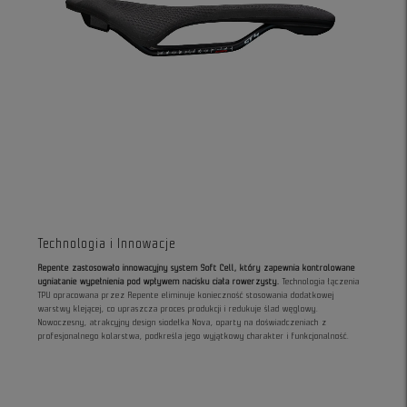
Technologia i Innowacje
Repente zastosowało innowacyjny system Soft Cell, który zapewnia kontrolowane
ugniatanie wypełnienia pod wpływem nacisku ciała rowerzysty.
Technologia łączenia
TPU opracowana przez Repente eliminuje konieczność stosowania dodatkowej
warstwy klejącej, co upraszcza proces produkcji i redukuje ślad węglowy.
Nowoczesny, atrakcyjny design siodełka Nova, oparty na doświadczeniach z
profesjonalnego kolarstwa, podkreśla jego wyjątkowy charakter i funkcjonalność.