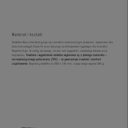
Materiał i kształt
Siodełko Nova charakteryzuje się szerokim anatomicznym otworem, wsparciem dla
kości kulszowych Close Fit oraz bocznym profilowaniem typowym dla kształtu
Repente Ergo. Te cechy sprawiają, że jest ono wygodne i zapobiega bólowi oraz
drętwieniu.
Powłoka i wypełnienie siodełka wykonane są z jednego materiału –
termoplastycznego poliuretanu (TPU) – co gwarantuje trwałość i komfort
użytkowania.
Wymiary siodełka to 260 x 142 mm, a jego waga wynosi 285 g.