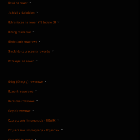
Kaski na rower
Jeździj z dzieckiem
Ochraniacze na rower MTB Enduro DH
Bidony rowerowe
Oświetlenie rowerowe
Środki do czyszczenia rowerów
Przekąski na rower
Gripy (Chwyty) rowerowe
Dzwonki rowerowe
Akcesoria rowerowe
Części rowerowe
Czyszczenie i impregnacja - NIKWAX
Czyszczenie i impregnacja - OrganoTex