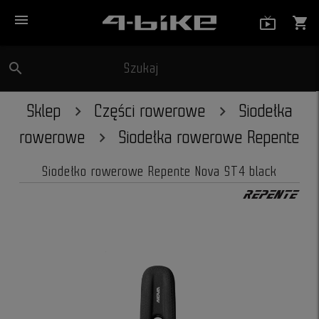
menu
live_tv_
shopping_cart
search
Szukaj
close
Sklep
Części rowerowe
Siodełka
rowerowe
Siodełka rowerowe Repente
Siodełko rowerowe Repente Nova ST4 black