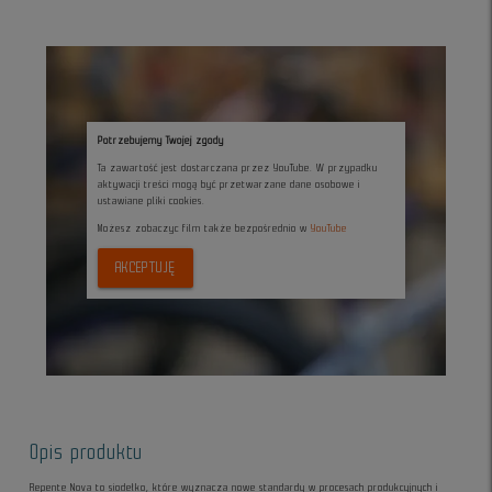
Potrzebujemy Twojej zgody
Ta zawartość jest dostarczana przez YouTube. W przypadku
aktywacji treści mogą być przetwarzane dane osobowe i
ustawiane pliki cookies.
Możesz zobaczyc film także bezpośrednio w
YouTube
AKCEPTUJĘ
Opis produktu
Repente Nova to siodełko, które wyznacza nowe standardy w procesach produkcyjnych i