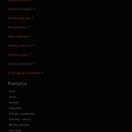
Saszetki do butów
Ubrania streetwear
Ubrania rowerowe
Nakrycia głowy
Gogle rowerowe
Oklulary rowerowe
Jedzenie w góry
Zapięcia rowerowe
Przyrządy do trenowania
Nawigacja
Start
Sklep
Kontakt
Regulamin
Polityka prywatności
Dostawy i zwroty
Metody płatności
Gwarancja