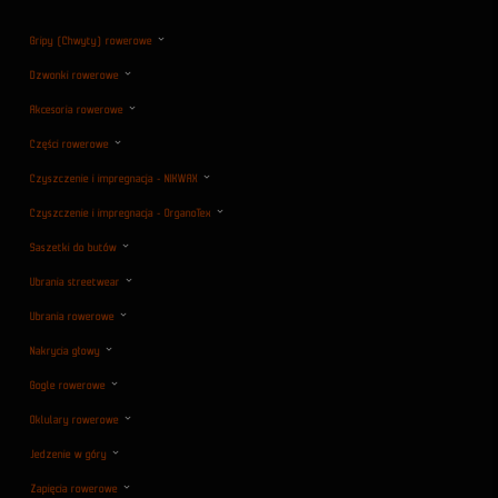
Gripy (Chwyty) rowerowe
Dzwonki rowerowe
Akcesoria rowerowe
Części rowerowe
Czyszczenie i impregnacja - NIKWAX
Czyszczenie i impregnacja - OrganoTex
Saszetki do butów
Ubrania streetwear
Ubrania rowerowe
Nakrycia głowy
Gogle rowerowe
Oklulary rowerowe
Jedzenie w góry
Zapięcia rowerowe