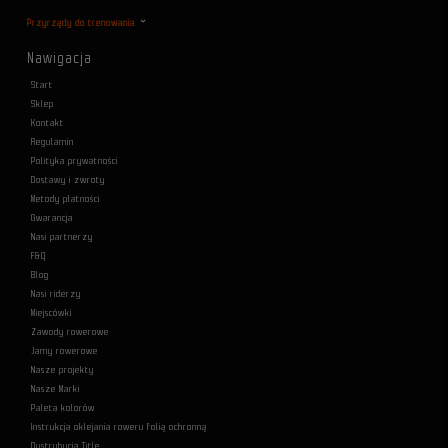
Przyrządy do trenowania
Nawigacja
Start
Sklep
Kontakt
Regulamin
Polityka prywatności
Dostawy i zwroty
Metody płatności
Gwarancja
Nasi partnerzy
F&Q
Blog
Nasi riderzy
Miejscówki
Zawody rowerowe
Jamy rowerowe
Nasze projekty
Nasze Marki
Paleta kolorów
Instrukcja oklejania roweru folią ochronną
Dystrybucja Title