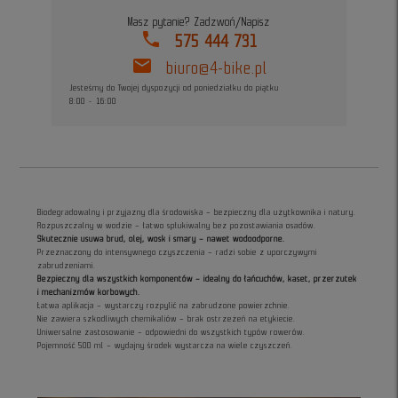
Masz pytanie? Zadzwoń/Napisz
phone
575 444 731
mail
biuro@4-bike.pl
Jesteśmy do Twojej dyspozycji od poniedziałku do piątku
8:00 - 16:00
Biodegradowalny i przyjazny dla środowiska – bezpieczny dla użytkownika i natury.
Rozpuszczalny w wodzie – łatwo spłukiwalny bez pozostawiania osadów.
Skutecznie usuwa brud, olej, wosk i smary – nawet wodoodporne.
Przeznaczony do intensywnego czyszczenia – radzi sobie z uporczywymi
zabrudzeniami.
Bezpieczny dla wszystkich komponentów – idealny do łańcuchów, kaset, przerzutek
i mechanizmów korbowych.
Łatwa aplikacja – wystarczy rozpylić na zabrudzone powierzchnie.
Nie zawiera szkodliwych chemikaliów – brak ostrzeżeń na etykiecie.
Uniwersalne zastosowanie – odpowiedni do wszystkich typów rowerów.
Pojemność 500 ml – wydajny środek wystarcza na wiele czyszczeń.