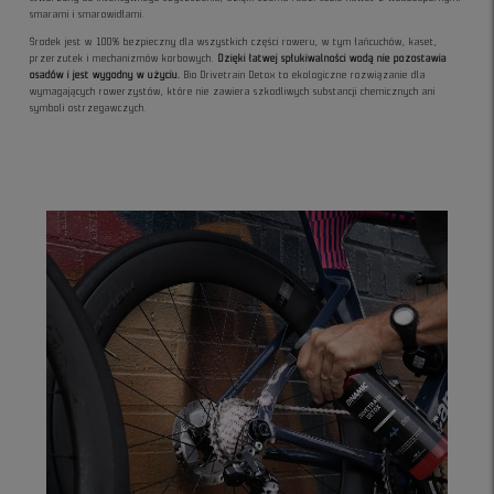
smarami i smarowidłami.
Środek jest w 100% bezpieczny dla wszystkich części roweru, w tym łańcuchów, kaset,
przerzutek i mechanizmów korbowych.
Dzięki łatwej spłukiwalności wodą nie pozostawia
osadów i jest wygodny w użyciu.
Bio Drivetrain Detox to ekologiczne rozwiązanie dla
wymagających rowerzystów, które nie zawiera szkodliwych substancji chemicznych ani
symboli ostrzegawczych.