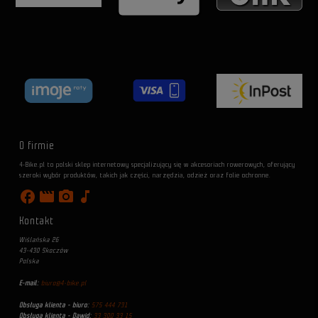
O firmie
4-Bike.pl to polski sklep internetowy specjalizujący się w akcesoriach rowerowych, oferujący
szeroki wybór produktów, takich jak części, narzędzia, odzież oraz folie ochronne.
facebook
movie
photo_camera
music_note
Kontakt
Wiślańska 26
43-430 Skoczów
Polska
E-mail:
biuro@4-bike.pl
Obsługa klienta - biuro:
575 444 731
Obsługa klienta - Dawid:
33 300 33 15