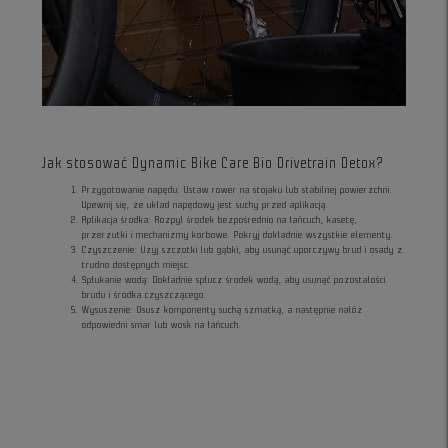
Jak stosować Dynamic Bike Care Bio Drivetrain Detox?
Przygotowanie napędu: Ustaw rower na stojaku lub stabilnej powierzchni.
Upewnij się, że układ napędowy jest suchy przed aplikacją.
Aplikacja środka: Rozpyl środek bezpośrednio na łańcuch, kasetę,
przerzutki i mechanizmy korbowe. Pokryj dokładnie wszystkie elementy.
Czyszczenie: Użyj szczotki lub gąbki, aby usunąć uporczywy brud i osady z
trudno dostępnych miejsc.
Spłukanie wodą: Dokładnie spłucz środek wodą, aby usunąć pozostałości
brudu i środka czyszczącego.
Wysuszenie: Osusz komponenty suchą szmatką, a następnie nałóż
odpowiedni smar lub wosk na łańcuch.