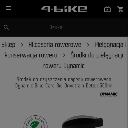
menu
live_tv_
shopping_cart
search
Szukaj
close
Sklep
Akcesoria rowerowe
Pielęgnacja i
konserwacja roweru
Środki do pielęgnacji
roweru Dynamic
Środek do czyszczenia napędu rowerowego
Dynamic Bike Care Bio Drivetrain Detox 500ml