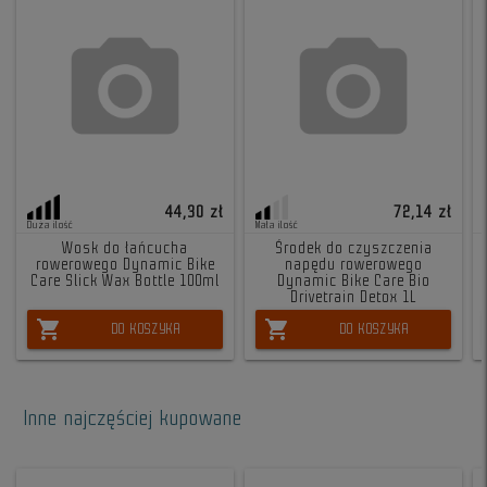
44,30 zł
72,14 zł
Duża ilość
Mała ilość
Wosk do łańcucha
Środek do czyszczenia
rowerowego Dynamic Bike
napędu rowerowego
Care Slick Wax Bottle 100ml
Dynamic Bike Care Bio
Drivetrain Detox 1L
shopping_cart
shopping_cart
DO KOSZYKA
DO KOSZYKA
Inne najczęściej kupowane