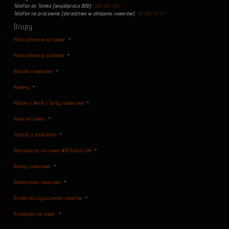
Telefon do Tomka (współpraca B2B):
505 002 401
Telefon na pracownie (doradztwo w oklejaniu rowerów):
33 300 33 97
Grupy
Folie ochronne na rower
Folie ochronne ozdobne
Błotniki rowerowe
Rowery
Plecaki | Nerki | Torby rowerowe
Kaski na rower
Jeździj z dzieckiem
Ochraniacze na rower MTB Enduro DH
Bidony rowerowe
Oświetlenie rowerowe
Środki do czyszczenia rowerów
Przekąski na rower