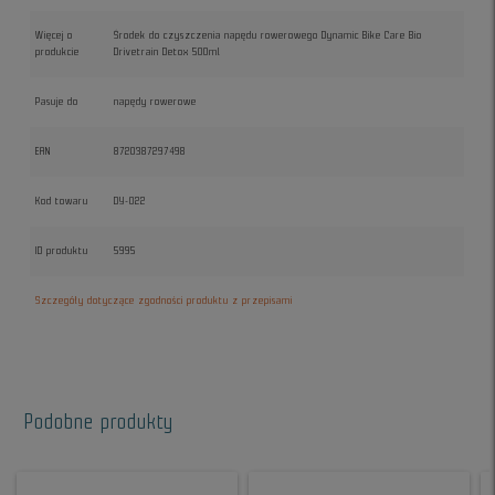
Więcej o
Środek do czyszczenia napędu rowerowego Dynamic Bike Care Bio
produkcie
Drivetrain Detox 500ml
Pasuje do
napędy rowerowe
EAN
8720387297498
Kod towaru
DY-022
ID produktu
5995
Szczegóły dotyczące zgodności produktu z przepisami
Podobne produkty