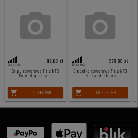
99,00 zł
379,00 zł
Duża ilość
Duża ilość
Gripy rowerowe Title MTB
Siodełko rowerowe Title MTB
Form Grips black
JS1 Saddle black
shopping_cart
shopping_cart
DO KOSZYKA
DO KOSZYKA