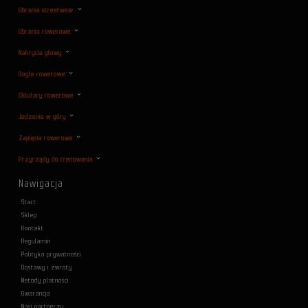
Ubrania streetwear
Ubrania rowerowe
Nakrycia głowy
Gogle rowerowe
Oklulary rowerowe
Jedzenie w góry
Zapięcia rowerowe
Przyrządy do trenowania
Nawigacja
Start
Sklep
Kontakt
Regulamin
Polityka prywatności
Dostawy i zwroty
Metody płatności
Gwarancja
Nasi partnerzy