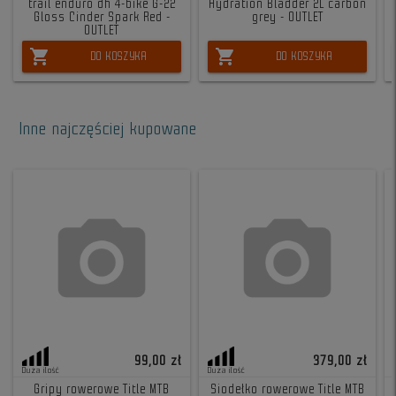
trail enduro dh 4-bike G-22
Hydration Bladder 2L carbon
Gloss Cinder Spark Red -
grey - OUTLET
OUTLET
shopping_cart
shopping_cart
DO KOSZYKA
DO KOSZYKA
Inne najczęściej kupowane
99,00 zł
379,00 zł
Duża ilość
Duża ilość
Gripy rowerowe Title MTB
Siodełko rowerowe Title MTB