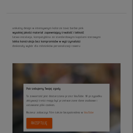
unikalny design w intensywnym kolorze toxic barbie pink
wysokiej jakości materiał zapewniający trwałość i lekkość
łatwa instalacja, kompatybilna ze standardowymi kapslami sterowymi
lekka konstrukcja bez kompromisów w wytrzymałości
doskonały wybór dla miłośników personalizacji roweru
Potrzebujemy Twojej zgody
Ta zawartość jest dostarczana przez YouTube. W przypadku
aktywacji treści mogą być przetwarzane dane osobowe i
ustawiane pliki cookies.
Możesz zobaczyc film także bezpośrednio w
YouTube
AKCEPTUJĘ