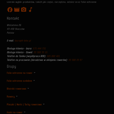
szeroki wybór produktów, takich jak części, narzędzia, odzież oraz folie ochronne.
facebook
movie
photo_camera
music_note
Kontakt
Wiślańska 26
43-430 Skoczów
Polska
E-mail:
biuro@4-bike.pl
Obsługa klienta - biuro:
575 444 731
Obsługa klienta - Dawid:
33 300 33 15
Telefon do Tomka (współpraca B2B):
505 002 401
Telefon na pracownie (doradztwo w oklejaniu rowerów):
33 300 33 97
Grupy
Folie ochronne na rower
Folie ochronne ozdobne
Błotniki rowerowe
Rowery
Plecaki | Nerki | Torby rowerowe
Kaski na rower