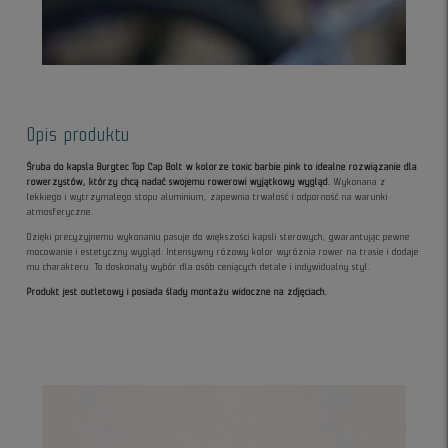
Opis produktu
Śruba do kapsla Burgtec Top Cap Bolt w kolorze toxic barbie pink to idealne rozwiązanie dla
rowerzystów, którzy chcą nadać swojemu rowerowi wyjątkowy wygląd.
Wykonana z
lekkiego i wytrzymałego stopu aluminium, zapewnia trwałość i odporność na warunki
atmosferyczne.
Dzięki precyzyjnemu wykonaniu pasuje do większości kapsli sterowych, gwarantując pewne
mocowanie i estetyczny wygląd. Intensywny różowy kolor wyróżnia rower na trasie i dodaje
mu charakteru. To doskonały wybór dla osób ceniących detale i indywidualny styl.
Produkt jest outletowy i posiada ślady montażu widoczne na zdjęciach.