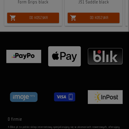
Form Grips black
JS1 Saddle black
shopping_cart
shopping_cart
DO KOSZYKA
DO KOSZYKA
O firmie
4-Bike.pl to polski sklep internetowy specjalizujący się w akcesoriach rowerowych, oferujący