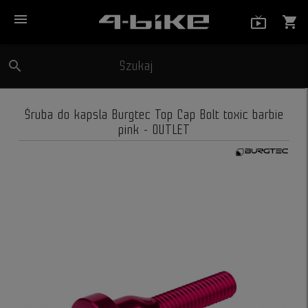
menu
live_tv_
shopping_cart
search
Szukaj
close
Śruba do kapsla Burgtec Top Cap Bolt toxic barbie
pink - OUTLET