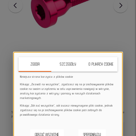
ZGODA
SZCZEGÓŁY
O PLIKACH COOKIE
Niniejsza strona korzysta z plików cookie
Klikając „Zezwól na wszystkie”, zgadzasz się na przechowywanie plików
cookie na swoim urządzeniu w celu usprawnienia nawigacji w witrynie,
analizy korzystania z witryny i pomocy w naszych działaniach
marketingowych.
Klikając „Odrzuć wszystkie”, odrzucasz niewymagane pliki cookie, jednak
zgadzasz się na przechowywanie plików cookie potrzebnych do
Stylowa i wytrzymała śruba do kapsla Burgtec Top Cap Bolt w kolorze Toxic Barbie
prawidłowego działania strony.
Pink.
Idealna do personalizacji roweru i podkreślenia unikalnego stylu.
star_border
star_border
star_border
star_border
star_border
stars
DODAJ OPINIĘ
ODRZUĆ WSZYSTKIE
SPERSONALIZUJ