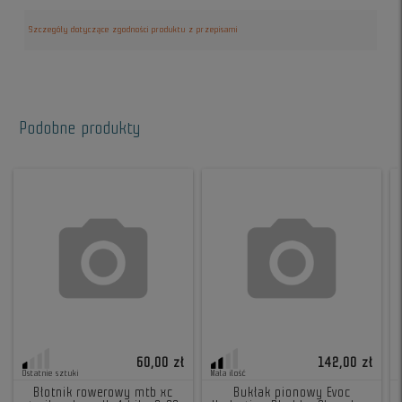
Szczegóły dotyczące zgodności produktu z przepisami
Podobne produkty
60,00 zł
142,00 zł
Ostatnie sztuki
Mała ilość
Błotnik rowerowy mtb xc
Bukłak pionowy Evoc