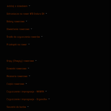
Jeździj z dzieckiem
Ochraniacze na rower MTB Enduro DH
Bidony rowerowe
Oświetlenie rowerowe
Środki do czyszczenia rowerów
Przekąski na rower
Gripy (Chwyty) rowerowe
Dzwonki rowerowe
Akcesoria rowerowe
Części rowerowe
Czyszczenie i impregnacja - NIKWAX
Czyszczenie i impregnacja - OrganoTex
Saszetki do butów