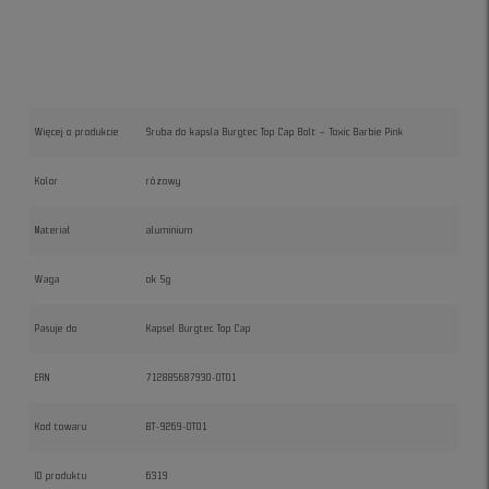
Więcej o produkcie
Śruba do kapsla Burgtec Top Cap Bolt – Toxic Barbie Pink
Kolor
różowy
Materiał
aluminium
Waga
ok 5g
Pasuje do
Kapsel Burgtec Top Cap
EAN
712885687930-OT01
Kod towaru
BT-9269-OT01
ID produktu
6319