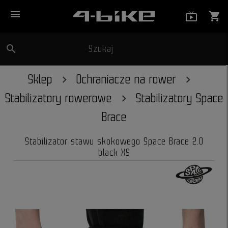
menu
live_tv_
shopping_cart
search
Szukaj
close
Sklep
Ochraniacze na rower
Stabilizatory rowerowe
Stabilizatory Space
Brace
Stabilizator stawu skokowego Space Brace 2.0
black XS