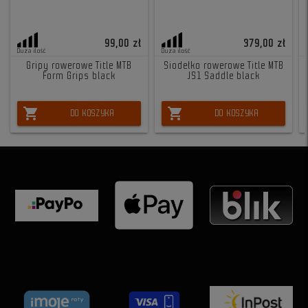
99,00 zł
379,00 zł
Duża ilość
Duża ilość
Gripy rowerowe Title MTB
Siodełko rowerowe Title MTB
Form Grips black
JS1 Saddle black
shopping_cart
shopping_cart
DO KOSZYKA
DO KOSZYKA