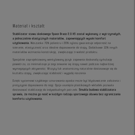
Materiał i kształt
Stabilizator stawu skokowego Space Brace 2.0 XS został wykonany z wytrzymałych,
a jednocześnie elastycznych materiałów, zapewniających wysoki komfort
użytkowania.
Mieszanka 70% poliestru i 20% nylonu gwarantuje odporność na
ścieranie, elastyczność oraz idealne dopasowanie do stopy. Dodatkowe 10% innych
materiałów wzmacnia konstrukcję, zwiększając trwałość produktu.
Specjalnie zaprojektowany wentylowany język zapewnia doskonałą cyrkulację
powietrza, co minimalizuje przegrzewanie się stopy nawet podczas najbardziej
wymagających aktywności. Wszyty łuk anatomiczny naturalnie dostosowuje się do
kształtu stopy, zwiększając stabilność i wygodę noszenia.
Dzięki systemowi szybkiego sznurowania opaska może być błyskawicznie założona i
precyzyjnie dopasowana do nogi. Opcja usunięcia plastikowych wkładek pozwala
dostosować stabilizację do indywidualnych potrzeb.
Smukła budowa stabilizatora
sprawia, że można go nosić w każdym rodzaju sportowego obuwia bez ograniczania
komfortu użytkowania.