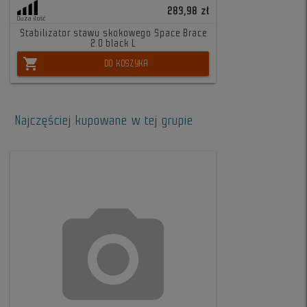
283,98 zł
Duża ilość
Stabilizator stawu skokowego Space Brace
2.0 black L
shopping_cart
DO KOSZYKA
Najczęściej kupowane w tej grupie