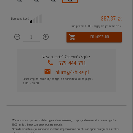
287,87 zł
Dostępna ilość:
Kup przed 12:00 - wysyłka jeszcze dziś!
remove_circle_outline
add_circle_outline
shopping_cart
DO KOSZYKA
Masz pytanie? Zadzwoń/Napisz
phone
575 444 731
mail
biuro@4-bike.pl
Jesteśmy do Twojej dyspozycji od poniedziałku do piątku
8:00 - 16:00
Wzmocniona opaska stabilizująca staw skokowy, zaprojektowana dla rowerzystów
BMX i miłośników sportów wyczynowych.
Smukła konstrukcja zapewnia idealne dopasowanie do obuwia sportowego bez efektu