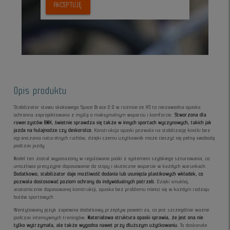
AKCEPTUJĘ
Opis produktu
Stabilizator stawu skokowego Space Brace 2.0 w rozmiarze XS to niezawodna opaska
ochronna zaprojektowana z myślą o maksymalnym wsparciu i komforcie.
Stworzona dla
rowerzystów BMX, świetnie sprawdza się także w innych sportach wyczynowych, takich jak
jazda na hulajnodze czy deskorolce.
Konstrukcja opaski pozwala na stabilizację kostki bez
ograniczania naturalnych ruchów, dzięki czemu użytkownik może cieszyć się pełną swobodą
podczas jazdy.
Model ten został wyposażony w regulowane paski z systemem szybkiego sznurowania, co
umożliwia precyzyjne dopasowanie do stopy i skuteczne wsparcie w każdych warunkach.
Dodatkowo, stabilizator daje możliwość dodania lub usunięcia plastikowych wkładek, co
pozwala dostosować poziom ochrony do indywidualnych potrzeb.
Dzięki smukłej,
anatomicznie dopasowanej konstrukcji, opaska bez problemu mieści się w każdym rodzaju
butów sportowych.
Wentylowany język zapewnia dodatkowy przepływ powietrza, co jest szczególnie ważne
podczas intensywnych treningów.
Materiałowa struktura opaski sprawia, że jest ona nie
tylko wytrzymała, ale także wygodna nawet przy dłuższym użytkowaniu.
To doskonałe