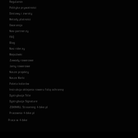
Regulamin
Polityka prywatności
Dostawy i zwroty
Metody płatności
Gwarancja
Nasi partnerzy
F&Q
Blog
Nasi riderzy
Miejscówki
Zawody rowerowe
Jamy rowerowe
Nasze projekty
Nasze Marki
Paleta kolorów
Instrukcja oklejania roweru folią ochronną
Dystrybucja Title
Dystrybucja Signature
ZOKAHALL Streaming 4-bike.pl
Pracownia 4-bike.pl
Praca w 4-bike