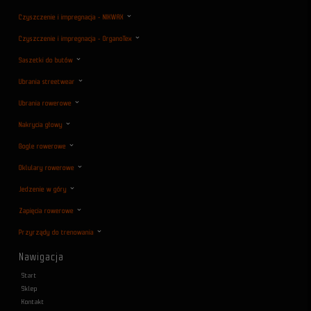
Czyszczenie i impregnacja - NIKWAX
Czyszczenie i impregnacja - OrganoTex
Saszetki do butów
Ubrania streetwear
Ubrania rowerowe
Nakrycia głowy
Gogle rowerowe
Oklulary rowerowe
Jedzenie w góry
Zapięcia rowerowe
Przyrządy do trenowania
Nawigacja
Start
Sklep
Kontakt