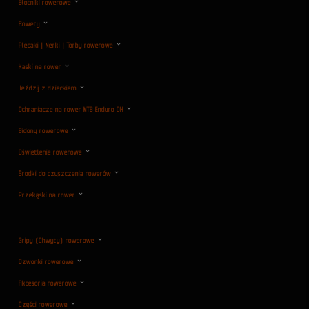
Błotniki rowerowe
Rowery
Plecaki | Nerki | Torby rowerowe
Kaski na rower
Jeździj z dzieckiem
Ochraniacze na rower MTB Enduro DH
Bidony rowerowe
Oświetlenie rowerowe
Środki do czyszczenia rowerów
Przekąski na rower
Gripy (Chwyty) rowerowe
Dzwonki rowerowe
Akcesoria rowerowe
Części rowerowe