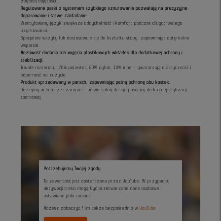
zbędnej objętości.
Regulowane paski z systemem szybkiego sznurowania pozwalają na precyzyjne
dopasowanie i łatwe zakładanie.
Wentylowany język zwiększa oddychalność i komfort podczas długotrwałego
użytkowania.
Specjalnie wszyty łuk dostosowuje się do kształtu stopy, zapewniając optymalne
wsparcie.
Możliwość dodania lub wyjęcia plastikowych wkładek dla dodatkowej ochrony i
stabilizacji.
Trwałe materiały: 70% poliester, 20% nylon, 10% inne – gwarantują elastyczność i
odporność na zużycie.
Produkt sprzedawany w parach, zapewniając pełną ochronę obu kostek.
Dostępny w kolorze czarnym – uniwersalny design pasujący do każdej stylizacji
sportowej.
Potrzebujemy Twojej zgody
Ta zawartość jest dostarczana przez YouTube. W przypadku
aktywacji treści mogą być przetwarzane dane osobowe i
ustawiane pliki cookies.
Możesz zobaczyc film także bezpośrednio w
YouTube