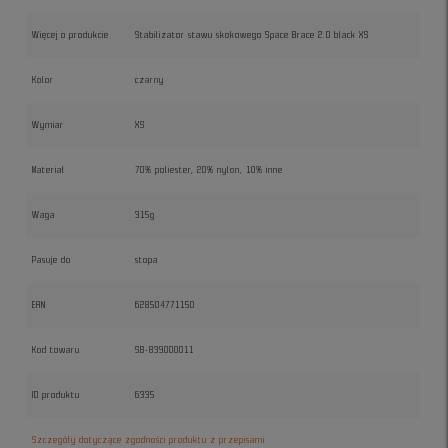
Więcej o produkcie
Stabilizator stawu skokowego Space Brace 2.0 black XS
Kolor
czarny
Wymiar
XS
Materiał
70% poliester, 20% nylon, 10% inne
Waga
315g
Pasuje do
stopa
EAN
628504771150
Kod towaru
SB-839000011
ID produktu
6335
Szczegóły dotyczące zgodności produktu z przepisami