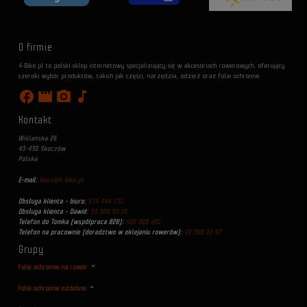
O firmie
4-Bike.pl to polski sklep internetowy specjalizujący się w akcesoriach rowerowych, oferujący
szeroki wybór produktów, takich jak części, narzędzia, odzież oraz folie ochronne.
facebook
movie
photo_camera
music_note
Kontakt
Wiślańska 26
43-430 Skoczów
Polska
E-mail:
biuro@4-bike.pl
Obsługa klienta - biuro:
575 444 731
Obsługa klienta - Dawid:
33 300 33 15
Telefon do Tomka (współpraca B2B):
505 002 401
Telefon na pracownie (doradztwo w oklejaniu rowerów):
33 300 33 97
Grupy
Folie ochronne na rower
Folie ochronne ozdobne