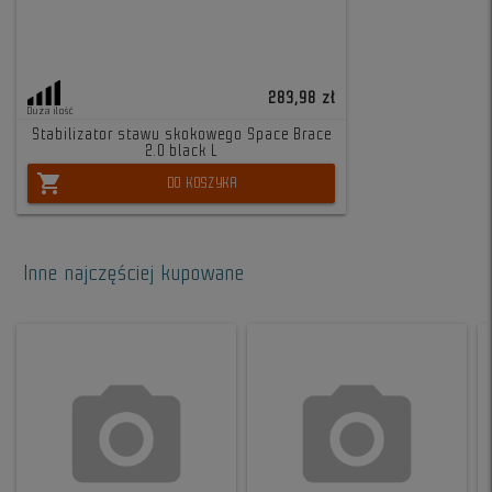
283,98 zł
Duża ilość
Stabilizator stawu skokowego Space Brace
2.0 black L
shopping_cart
DO KOSZYKA
Inne najczęściej kupowane