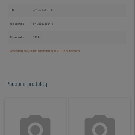
EAN
4250450723196
Kod towaru
EV-102803604-S
ID produktu
3191
Szczegóły dotyczące zgodności produktu z przepisami
Podobne produkty