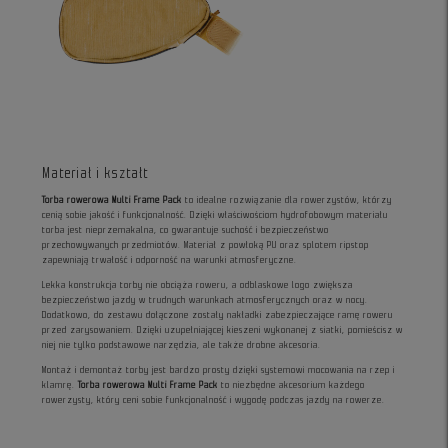
Materiał i kształt
Torba rowerowa Multi Frame Pack
to idealne rozwiązanie dla rowerzystów, którzy
cenią sobie jakość i funkcjonalność. Dzięki właściwościom hydrofobowym materiału
torba jest nieprzemakalna, co gwarantuje suchość i bezpieczeństwo
przechowywanych przedmiotów. Materiał z powłoką PU oraz splotem ripstop
zapewniają trwałość i odporność na warunki atmosferyczne.
Lekka konstrukcja torby nie obciąża roweru, a odblaskowe logo zwiększa
bezpieczeństwo jazdy w trudnych warunkach atmosferycznych oraz w nocy.
Dodatkowo, do zestawu dołączone zostały nakładki zabezpieczające ramę roweru
przed zarysowaniem. Dzięki uzupełniającej kieszeni wykonanej z siatki, pomieścisz w
niej nie tylko podstawowe narzędzia, ale także drobne akcesoria.
Montaż i demontaż torby jest bardzo prosty dzięki systemowi mocowania na rzep i
klamrę.
Torba rowerowa Multi Frame Pack
to niezbędne akcesorium każdego
rowerzysty, który ceni sobie funkcjonalność i wygodę podczas jazdy na rowerze.