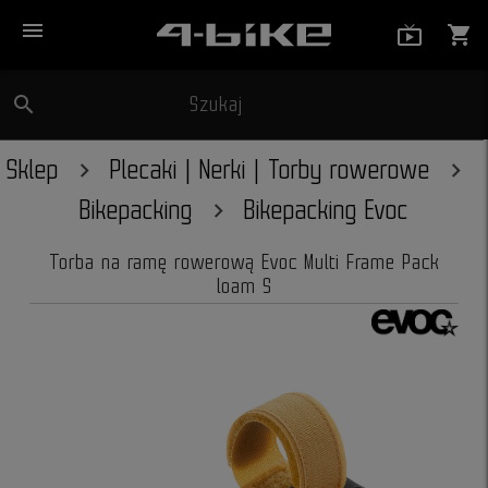
menu
live_tv_
shopping_cart
search
Szukaj
close
Sklep
Plecaki | Nerki | Torby rowerowe
Bikepacking
Bikepacking Evoc
Torba na ramę rowerową Evoc Multi Frame Pack
loam S