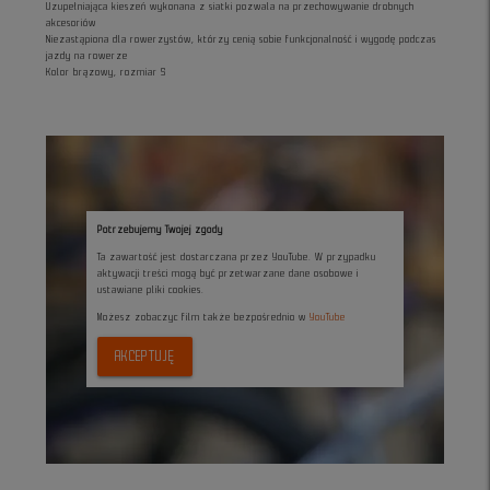
Uzupełniająca kieszeń wykonana z siatki pozwala na przechowywanie drobnych
akcesoriów
Niezastąpiona dla rowerzystów, którzy cenią sobie funkcjonalność i wygodę podczas
jazdy na rowerze
Kolor brązowy, rozmiar S
Potrzebujemy Twojej zgody
Ta zawartość jest dostarczana przez YouTube. W przypadku
aktywacji treści mogą być przetwarzane dane osobowe i
ustawiane pliki cookies.
Możesz zobaczyc film także bezpośrednio w
YouTube
AKCEPTUJĘ