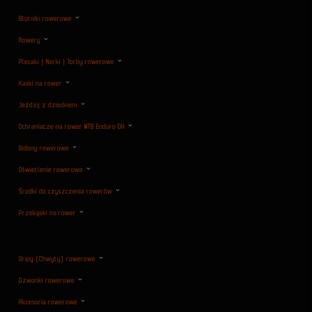
Błotniki rowerowe
Rowery
Plecaki | Nerki | Torby rowerowe
Kaski na rower
Jeździj z dzieckiem
Ochraniacze na rower MTB Enduro DH
Bidony rowerowe
Oświetlenie rowerowe
Środki do czyszczenia rowerów
Przekąski na rower
Gripy (Chwyty) rowerowe
Dzwonki rowerowe
Akcesoria rowerowe