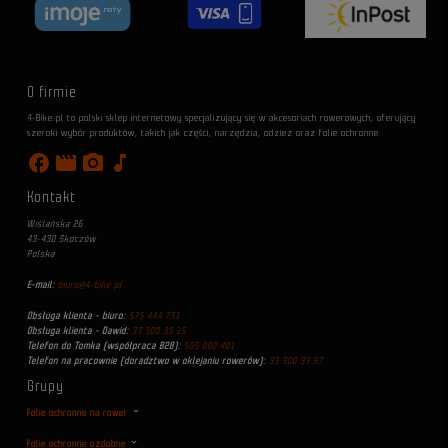
O firmie
4-Bike.pl to polski sklep internetowy specjalizujący się w akcesoriach rowerowych, oferujący
szeroki wybór produktów, takich jak części, narzędzia, odzież oraz folie ochronne.
facebook
movie
photo_camera
music_note
Kontakt
Wiślańska 26
43-430 Skoczów
Polska
E-mail:
biuro@4-bike.pl
Obsługa klienta - biuro:
575 444 731
Obsługa klienta - Dawid:
33 300 33 15
Telefon do Tomka (współpraca B2B):
505 002 401
Telefon na pracownie (doradztwo w oklejaniu rowerów):
33 300 33 97
Grupy
Folie ochronne na rower
Folie ochronne ozdobne