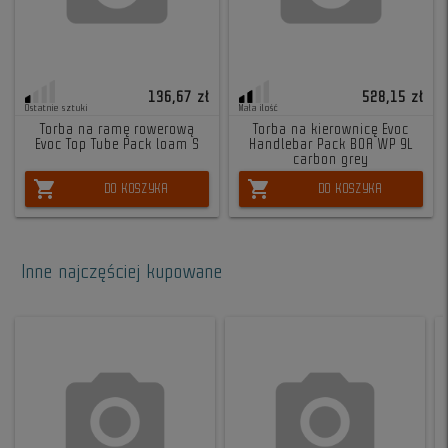
136,67 zł
528,15 zł
Ostatnie sztuki
Mała ilość
Torba na ramę rowerową
Torba na kierownicę Evoc
Evoc Top Tube Pack loam S
Handlebar Pack BOA WP 9L
carbon grey
shopping_cart
shopping_cart
DO KOSZYKA
DO KOSZYKA
Inne najczęściej kupowane