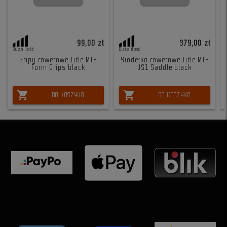
99,00 zł
379,00 zł
Duża ilość
Duża ilość
Gripy rowerowe Title MTB
Siodełko rowerowe Title MTB
Form Grips black
JS1 Saddle black
shopping_cart
shopping_cart
DO KOSZYKA
DO KOSZYKA