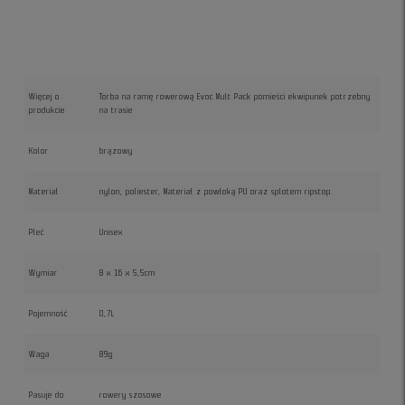
Więcej o
Torba na ramę rowerową Evoc Mult Pack pomieści ekwipunek potrzebny
produkcie
na trasie
Kolor
brązowy
Materiał
nylon, poliester, Materiał z powłoką PU oraz splotem ripstop.
Płeć
Unisex
Wymiar
8 x 16 x 5,5cm
Pojemność
0,7L
Waga
89g
Pasuje do
rowery szosowe