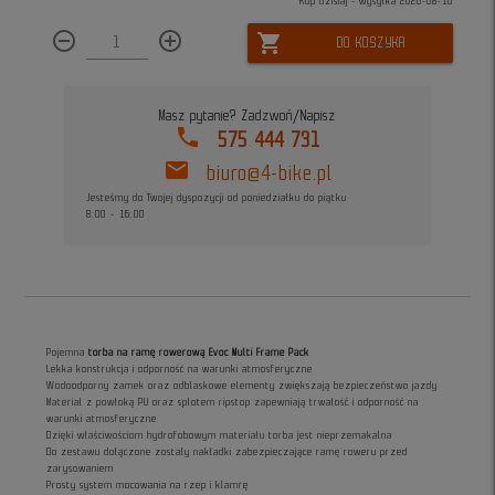
Kup dzisiaj - wysyłka 2026-08-10
remove_circle_outline
add_circle_outline
shopping_cart
DO KOSZYKA
Masz pytanie? Zadzwoń/Napisz
phone
575 444 731
mail
biuro@4-bike.pl
Jesteśmy do Twojej dyspozycji od poniedziałku do piątku
8:00 - 16:00
Pojemna
torba na ramę rowerową Evoc Multi Frame Pack
Lekka konstrukcja i odporność na warunki atmosferyczne
Wodoodporny zamek oraz odblaskowe elementy zwiększają bezpieczeństwo jazdy
Materiał z powłoką PU oraz splotem ripstop zapewniają trwałość i odporność na
warunki atmosferyczne
Dzięki właściwościom hydrofobowym materiału torba jest nieprzemakalna
Do zestawu dołączone zostały nakładki zabezpieczające ramę roweru przed
zarysowaniem
Prosty system mocowania na rzep i klamrę