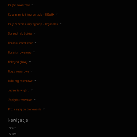
Części rowerowe
Czyszczenie i impregnacja - NIKWAX
Czyszczenie i impregnacja - OrganoTex
Saszetki do butów
Ubrania streetwear
Ubrania rowerowe
Nakrycia głowy
Gogle rowerowe
Oklulary rowerowe
Jedzenie w góry
Zapięcia rowerowe
Przyrządy do trenowania
Nawigacja
Start
Sklep