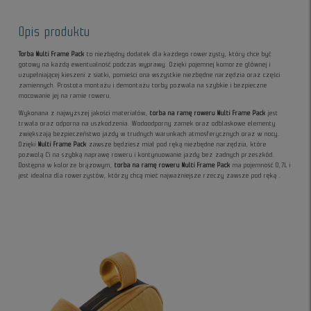
Opis produktu
Torba Multi Frame Pack
to niezbędny dodatek dla każdego rowerzysty, który chce być
gotowy na każdą ewentualność podczas wyprawy. Dzięki pojemnej komorze głównej i
uzupełniającej kieszeni z siatki, pomieści ona wszystkie niezbędne narzędzia oraz części
zamiennych. Prostota montażu i demontażu torby pozwala na szybkie i bezpieczne
mocowanie jej na ramie roweru.
Wykonana z najwyższej jakości materiałów,
torba na ramę roweru Multi Frame Pack
jest
trwała oraz odporna na uszkodzenia. Wodoodporny zamek oraz odblaskowe elementy
zwiększają bezpieczeństwo jazdy w trudnych warunkach atmosferycznych oraz w nocy.
Dzięki
Multi Frame Pack
zawsze będziesz miał pod ręką niezbędne narzędzia, które
pozwolą Ci na szybką naprawę roweru i kontynuowanie jazdy bez żadnych przeszkód.
Dostępna w kolorze brązowym,
torba na ramę roweru Multi Frame Pack
ma pojemność 0,7L i
jest idealna dla rowerzystów, którzy chcą mieć najważniejsze rzeczy zawsze pod ręką .