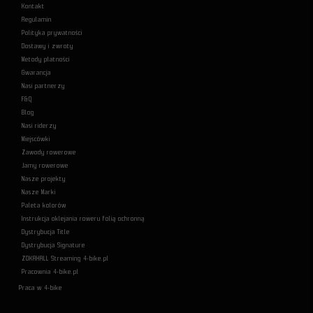
Kontakt
Regulamin
Polityka prywatności
Dostawy i zwroty
Metody płatności
Gwarancja
Nasi partnerzy
F&Q
Blog
Nasi riderzy
Miejscówki
Zawody rowerowe
Jamy rowerowe
Nasze projekty
Nasze Marki
Paleta kolorów
Instrukcja oklejania roweru folią ochronną
Dystrybucja Title
Dystrybucja Signature
ZOKAHALL Streaming 4-bike.pl
Pracownia 4-bike.pl
Praca w 4-bike