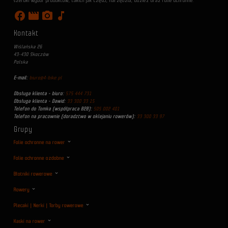
szeroki wybór produktów, takich jak części, narzędzia, odzież oraz folie ochronne.
facebook
movie
photo_camera
music_note
Kontakt
Wiślańska 26
43-430 Skoczów
Polska
E-mail:
biuro@4-bike.pl
Obsługa klienta - biuro:
575 444 731
Obsługa klienta - Dawid:
33 300 33 15
Telefon do Tomka (współpraca B2B):
505 002 401
Telefon na pracownie (doradztwo w oklejaniu rowerów):
33 300 33 97
Grupy
Folie ochronne na rower
Folie ochronne ozdobne
Błotniki rowerowe
Rowery
Plecaki | Nerki | Torby rowerowe
Kaski na rower