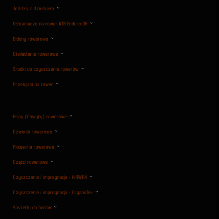
Jeździj z dzieckiem
Ochraniacze na rower MTB Enduro DH
Bidony rowerowe
Oświetlenie rowerowe
Środki do czyszczenia rowerów
Przekąski na rower
Gripy (Chwyty) rowerowe
Dzwonki rowerowe
Akcesoria rowerowe
Części rowerowe
Czyszczenie i impregnacja - NIKWAX
Czyszczenie i impregnacja - OrganoTex
Saszetki do butów