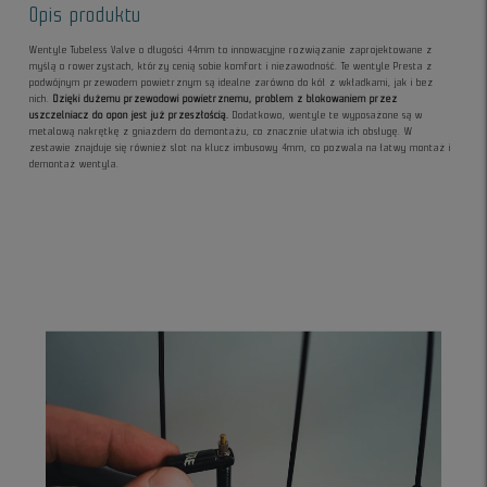
Opis produktu
Wentyle Tubeless Valve o długości 44mm to innowacyjne rozwiązanie zaprojektowane z
myślą o rowerzystach, którzy cenią sobie komfort i niezawodność. Te wentyle Presta z
podwójnym przewodem powietrznym są idealne zarówno do kół z wkładkami, jak i bez
nich.
Dzięki dużemu przewodowi powietrznemu, problem z blokowaniem przez
uszczelniacz do opon jest już przeszłością.
Dodatkowo, wentyle te wyposażone są w
metalową nakrętkę z gniazdem do demontażu, co znacznie ułatwia ich obsługę. W
zestawie znajduje się również slot na klucz imbusowy 4mm, co pozwala na łatwy montaż i
demontaż wentyla.