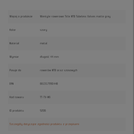
Więcej o produkcie
Wentyle rowerowe Title MTB Tubeless Valves matte grey
Kolor
szary
Materiał
metal
Wymiar
długość 44 mm
Pasuje do
rowerów MTB oraz szosowych
EAN
661317990448
Kod towaru
TT-TV-MG
ID produktu
5206
Szczegóły dotyczące zgodności produktu z przepisami