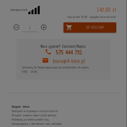
142,00 zł
Dostępna ilość:
Kup przed 12:00 - wysyłka jeszcze dziś!
remove_circle_outline
add_circle_outline
shopping_cart
DO KOSZYKA
Masz pytanie? Zadzwoń/Napisz
phone
575 444 731
mail
biuro@4-bike.pl
Jesteśmy do Twojej dyspozycji od poniedziałku do piątku
8:00 - 16:00
Długość: 44mm
Dostępne w stylowym szarym kolorze
Komplet zawiera dwie sztuki wentyli
Podwójny przewód powietrzny
Kompatybilne z wkładkami i bez wkładek