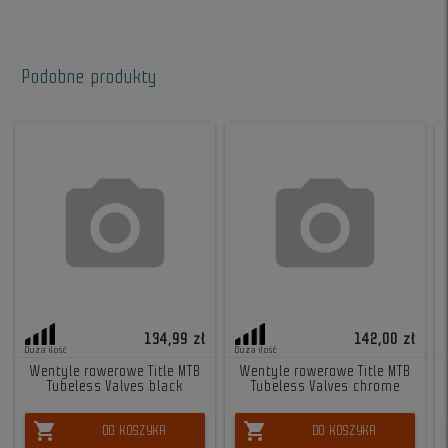
Podobne produkty
134,99 zł
142,00 zł
Duża ilość
Duża ilość
Wentyle rowerowe Title MTB
Wentyle rowerowe Title MTB
Tubeless Valves black
Tubeless Valves chrome
shopping_cart
shopping_cart
DO KOSZYKA
DO KOSZYKA