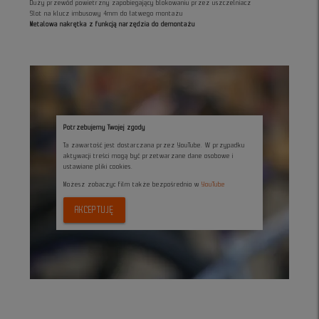
Duży przewód powietrzny zapobiegający blokowaniu przez uszczelniacz
Slot na klucz imbusowy 4mm do łatwego montażu
Metalowa nakrętka z funkcją narzędzia do demontażu
Potrzebujemy Twojej zgody
Ta zawartość jest dostarczana przez YouTube. W przypadku
aktywacji treści mogą być przetwarzane dane osobowe i
ustawiane pliki cookies.
Możesz zobaczyc film także bezpośrednio w
YouTube
AKCEPTUJĘ