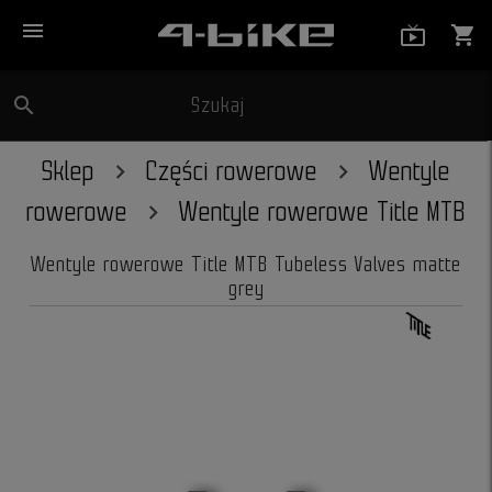
menu
live_tv_
shopping_cart
search
Szukaj
close
Sklep
Części rowerowe
Wentyle
rowerowe
Wentyle rowerowe Title MTB
Wentyle rowerowe Title MTB Tubeless Valves matte
grey