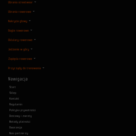
Ubrania streetwear
Ubrania rowerowe
Nakrycia głowy
Gogle rowerowe
Oklulary rowerowe
Jedzenie w góry
Zapięcia rowerowe
Przyrządy do trenowania
Nawigacja
Start
Sklep
Kontakt
Regulamin
Polityka prywatności
Dostawy i zwroty
Metody płatności
Gwarancja
Nasi partnerzy