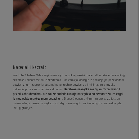
Materiał i kształt
Wentyle Tubeless Valve wykonane są z wysokiej jakości materiałów, które gwarantują
trwałość i odporność na uszkodzenia. Konstrukcja wentyla z podwójnym przewodem
powietrznym zapewnia optymalny przepływ powietrza i minimalizuje ryzyko
zatkania przez uszczelniacz do opon.
Metalowa nakrętka nie tylko chroni wentyl
przed zabrudzeniami, ale także posiada funkcję narzędzia do demontażu, co czyni
ją niezwykle praktycznym dodatkiem.
Długość wentyla 44mm sprawia, że jest on
uniwersalny i pasuje do większości felg rowerowych, zarówno tych standardowych,
jak i głębszych.