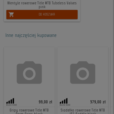
Wentyle rowerowe Title MTB Tubeless Valves
pink
shopping_cart
DO KOSZYKA
Inne najczęściej kupowane
99,00 zł
379,00 zł
Duża ilość
Duża ilość
Gripy rowerowe Title MTB
Siodełko rowerowe Title MTB