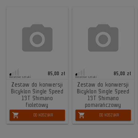
85,00 zł
85,00 zł
Ostatnie sztuki
Ostatnie sztuki
Zestaw do konwersji
Zestaw do konwersji
Bicyklon Single Speed
Bicyklon Single Speed
13T Shimano
13T Shimano
fioletowy
pomarańczowy
shopping_cart
shopping_cart
DO KOSZYKA
DO KOSZYKA