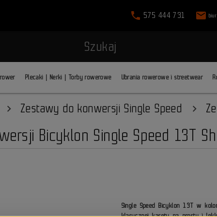
phone
mail
575 444 731
biu
Szukaj
 rower
Plecaki | Nerki | Torby rowerowe
Ubrania rowerowe i streetwear
R
Zestawy do konwersji Single Speed
Ze
ersji Bicyklon Single Speed 13T Sh
Single Speed Bicyklon 13T w kolo
klasycznej kasety na prosty i lek