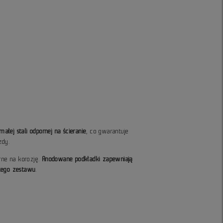
łej stali odpornej na ścieranie
, co gwarantuje
zdy.
rne na korozję.
Anodowane podkładki zapewniają
łego zestawu
.