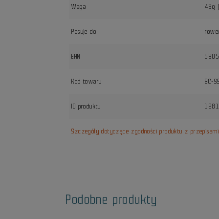
Waga
49g 
Pasuje do
rowe
EAN
590
Kod towaru
BC-S
ID produktu
128
Szczegóły dotyczące zgodności produktu z przepisam
Podobne produkty