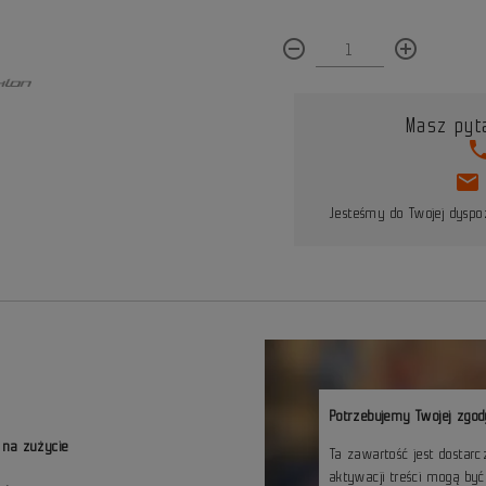
remove_circle_outline
add_circle_outline
Masz pyt
pho
mail
Jesteśmy do Twojej dyspoz
Potrzebujemy Twojej zgod
 na zużycie
Ta zawartość jest dostar
aktywacji treści mogą by