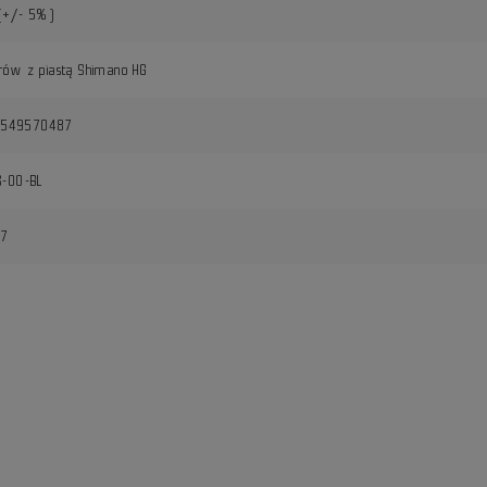
(+/- 5%)
rów z piastą Shimano HG
5549570487
S-00-BL
17
i