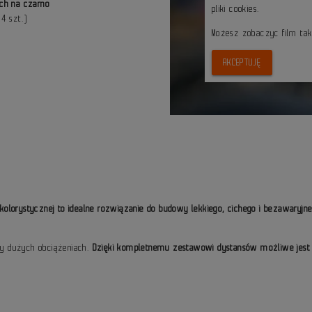
ch na czarno
pliki cookies.
4 szt.)
Możesz zobaczyc film ta
AKCEPTUJĘ
i kolorystycznej to idealne rozwiązanie do budowy lekkiego, cichego i bezawaryjn
y dużych obciążeniach.
Dzięki kompletnemu zestawowi dystansów możliwe jest ba