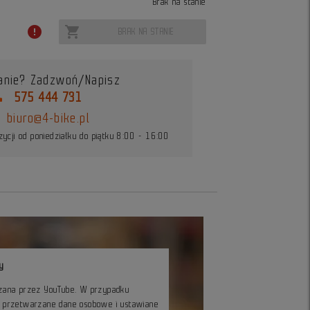
Brak na stanie
error
shopping_cart
BRAK NA STANIE
anie? Zadzwoń/Napisz
ne
575 444 731
biuro@4-bike.pl
ycji od poniedziałku do piątku 8:00 - 16:00
y
czana przez YouTube. W przypadku
ć przetwarzane dane osobowe i ustawiane