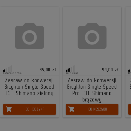
85,00 zł
99,00 zł
Ostatnie sztuki
Mała ilość
D
Zestaw do konwersji
Zestaw do konwersji
Bicyklon Single Speed
Bicyklon Single Speed
13T Shimano zielony
Pro 13T Shimano
brązowy
shopping_cart
shopping_cart
DO KOSZYKA
DO KOSZYKA