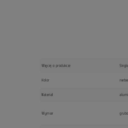
Więcej o produkcie
Singl
Kolor
niebi
Materiał
alum
Wymiar
grub