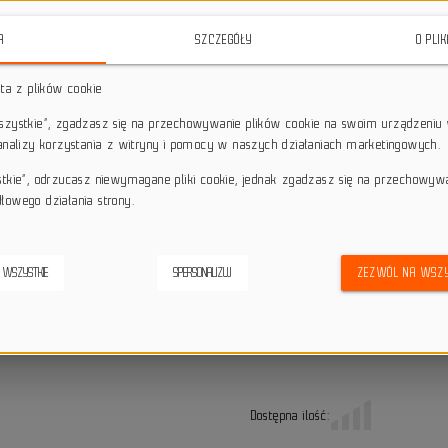
stalowa zębatka 13T, komplet 7 d
A
SZCZEGÓŁY
O PLI
star_border
star_border
star_border
star_border
star_border
sta z plików cookie
wszystkie”, zgadzasz się na przechowywanie plików cookie na swoim urządzeniu 
Darmowa dostawa przy z
local_shipping
 analizy korzystania z witryny i pomocy w naszych działaniach marketingowych.
Dotyczy wysyłki na terenie P
keyboard_return
14 dni na odstąpienie od
stkie”, odrzucasz niewymagane pliki cookie, jednak zgadzasz się na przechowyw
łowego działania strony.
credit_score
Wygodne płatności
 WSZYSTKIE
SPERSONALIZUJ
ZEZWÓL NA WSZY
Alternatywne produkty
Dostępna ilość: