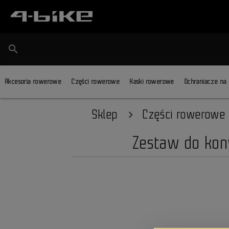
search
Akcesoria rowerowe
Części rowerowe
Kaski rowerowe
Ochraniacze na
Sklep
Części rowerowe
Zestaw do konw