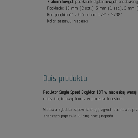
7 aluminiowych podkładek dystansowych anodowany
Podkładki: 10 mm (2 szt.), 5 mm (1 szt.), 3 mm (
Kompatybilność z łańcuchem 1/2” × 3/32”
Kolor zestawu: niebieski
Opis produktu
Reduktor Single Speed Bicyklon 13T w niebieskiej wersj
miejskich, torowych oraz w projektach custom.
Stalowa zębatka zapewnia długą żywotność nawet prz
znacząco poprawia kulturę pracy napędu.