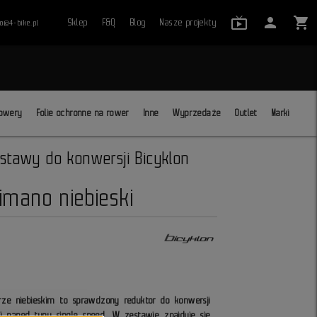
live_tv_24
person
shopping_cart
Sklep
F&Q
Blog
Nasze projekty
ro@4-bike.pl
close
owery
Folie ochronne na rower
Inne
Wyprzedaże
Outlet
Marki
stawy do konwersji Bicyklon
imano niebieski
rze niebieskim to sprawdzony reduktor do konwersji
ki napęd typu single speed.
W zestawie znajduje się