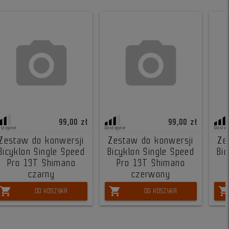
99,00 zł
99,00 zł
ostępne
Dostępne
Dostę
Zestaw do konwersji
Zestaw do konwersji
Ze
Bicyklon Single Speed
Bicyklon Single Speed
Bi
Pro 13T Shimano
Pro 13T Shimano
czarny
czerwony
shopping_cart
shopping_cart
shopping_ca
DO KOSZYKA
DO KOSZYKA