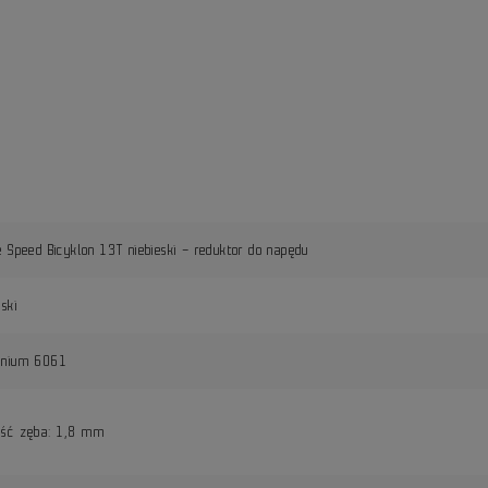
e Speed Bicyklon 13T niebieski – reduktor do napędu
eski
inium 6061
ość zęba: 1,8 mm