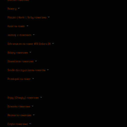
Błotniki rowerowe
Rowery
Plecaki | Nerki | Torby rowerowe
Kaski na rower
Jeździj z dzieckiem
Ochraniacze na rower MTB Enduro DH
Bidony rowerowe
Oświetlenie rowerowe
Środki do czyszczenia rowerów
Przekąski na rower
Gripy (Chwyty) rowerowe
Dzwonki rowerowe
Akcesoria rowerowe
Części rowerowe