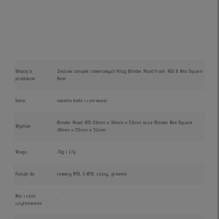
Więcej o
Zestaw lampek rowerowych Knog Blinder Road Front 400 & Mini Square
produkcie
Rear
Kolor
światło białe i czerwone
Blinder Road 400 63mm x 30mm x 53mm oraz Blinder Mini Square
Wymiar
40mm x 33mm x 31mm
Waga
70g i 17g
Pasuje do
rowery MTB, E-MTB, szosy, gravele
Moc i czas
-
użytkowania