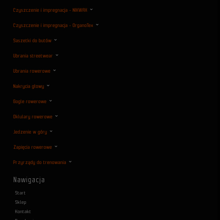
Czyszczenie i impregnacja - NIKWAX
Czyszczenie i impregnacja - OrganoTex
Saszetki do butów
Ubrania streetwear
Ubrania rowerowe
Nakrycia głowy
Gogle rowerowe
Oklulary rowerowe
Jedzenie w góry
Zapięcia rowerowe
Przyrządy do trenowania
Nawigacja
Start
Sklep
Kontakt