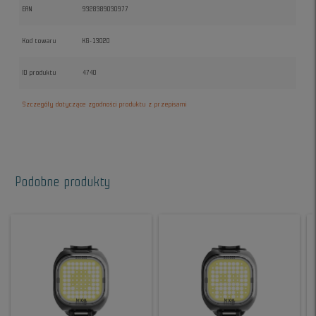
EAN
9328389030977
Kod towaru
KG-13020
ID produktu
4740
Szczegóły dotyczące zgodności produktu z przepisami
Podobne produkty