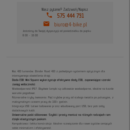
Masz pytanie? Zadzwoń/Napisz
phone
575 444 731
mail
biuro@4-bike.pl
Jesteśmy do Twojej dyspozycji od poniedziałku do piątku
8:00 - 16:00
Moc 400 lumenów: Blinder Road 400 z podwójnym systemem optycznym dla
intensywnego oświetlenia drogi.
Dioda COB: Mini Square wykorzystuje efektywne diody COB, zapewniające szeroki
zasięg widoczności
.
Wodoodporność IP67: Obydwie lampki są całkowicie wodoodporne, idealne na każde
warunki pogodowe.
Różnorodne tryby świecenia: Pięć trybów pracy od stałego światła po pulsacyjne, z
maksymalnym czasem pracy do 100+ godzin.
Integracja USB: Łatwe ładowanie przez wbudowany port USB, bez potrzeby
dodatkowych kabli.
Uniwersalne paski silikonowe: Szybki i prosty montaż na różnych rodzajach ram
dzięki elastycznym paskom
.
Kompaktowa i lekka konstrukcja: Idealne rozwiązanie dla rowerzystów ceniących
sobie minimalizm i efektywność.