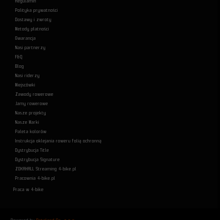
Regulamin
Polityka prywatności
Dostawy i zwroty
Metody płatności
Gwarancja
Nasi partnerzy
F&Q
Blog
Nasi riderzy
Miejscówki
Zawody rowerowe
Jamy rowerowe
Nasze projekty
Nasze Marki
Paleta kolorów
Instrukcja oklejania roweru folią ochronną
Dystrybucja Title
Dystrybucja Signature
ZOKAHALL Streaming 4-bike.pl
Pracownia 4-bike.pl
Praca w 4-bike