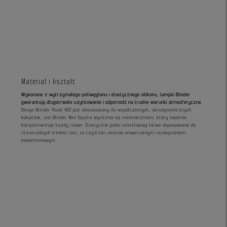
Materiał i kształt
Wykonane z wytrzymałego poliwęglanu i elastycznego silikonu, lampki Blinder
gwarantują długotrwałe użytkowanie i odporność na trudne warunki atmosferyczne
.
Design Blinder Road 400 jest dostosowany do współczesnych, aerodynamicznych
kokpitów, zaś Blinder Mini Square wyróżnia się minimalizmem, który świetnie
komplementuje każdy rower. Elastyczne paski umożliwiają łatwe dopasowanie do
różnorodnych średnic ram, co czyni ten zestaw uniwersalnym rozwiązaniem
oświetleniowym.