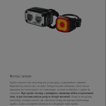
Montaż lampki
System montażu obu lamp Knog jest przejrzysty i użytkownikom zapewnia
błyskawiczny montaż bez narzędzi. Elastyczne paski silikonowe, które można
dopasować do różnorodnych ram rowerowych, są łatwe w obsłudze i szybkie do
założenia.
Wytrzymałe zaczepy z poliwęglanu zapewniają solidne przymocowanie
lamp, co jest kluczowe podczas jazdy w różnych warunkach
. Dzięki przemyślanej
konstrukcji, zarówno montaż, jak i demontaż lampy nie wymaga dodatkowego
wysiłku, co jest szczególnie cenione przez aktywnych rowerzystów.