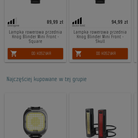
89,99 zł
94,99 zł
Dostępne
Duża ilość
Lampka rowerowa przednia
Lampka rowerowa przednia
Knog Blinder Mini Front -
Knog Blinder Mini Front -
Square
Skull
shopping_cart
shopping_cart
DO KOSZYKA
DO KOSZYKA
Najczęściej kupowane w tej grupie