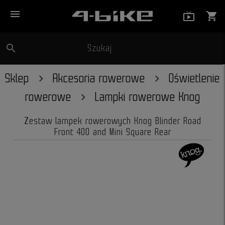
menu
live_tv_
shopping_cart
search
Szukaj
close
Sklep
Akcesoria rowerowe
Oświetlenie
rowerowe
Lampki rowerowe Knog
Zestaw lampek rowerowych Knog Blinder Road
Front 400 and Mini Square Rear