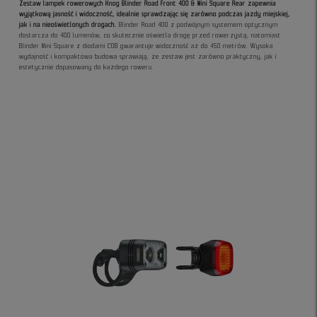
Zestaw lampek rowerowych Knog Blinder Road Front 400 & Mini Square Rear zapewnia
wyjątkową jasność i widoczność, idealnie sprawdzając się zarówno podczas jazdy miejskiej,
jak i na nieoświetlonych drogach.
Blinder Road 400 z podwójnym systemem optycznym
dostarcza do 400 lumenów, co skutecznie oświetla drogę przed rowerzystą, natomiast
Blinder Mini Square z diodami COB gwarantuje widoczność aż do 450 metrów. Wysoka
wydajność i kompaktowa budowa sprawiają, że zestaw jest zarówno praktyczny, jak i
estetycznie dopasowany do każdego roweru.