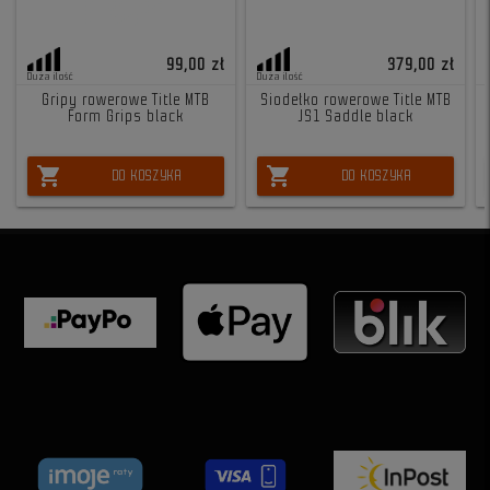
99,00 zł
379,00 zł
Duża ilość
Duża ilość
Gripy rowerowe Title MTB
Siodełko rowerowe Title MTB
Form Grips black
JS1 Saddle black
shopping_cart
shopping_cart
DO KOSZYKA
DO KOSZYKA