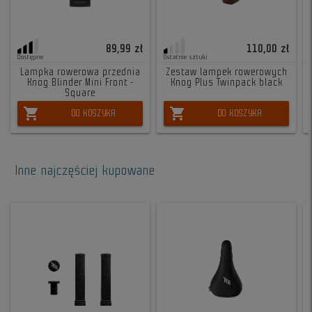
89,99 zł
110,00 zł
Dostępne
Ostatnie sztuki
Lampka rowerowa przednia
Zestaw lampek rowerowych
Knog Blinder Mini Front -
Knog Plus Twinpack black
Square
shopping_cart
shopping_cart
DO KOSZYKA
DO KOSZYKA
Inne najczęściej kupowane