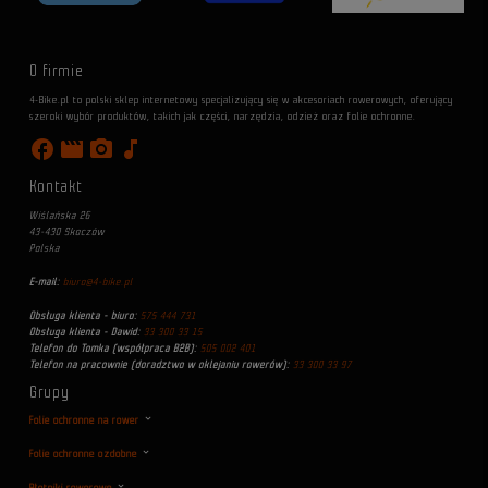
O firmie
4-Bike.pl to polski sklep internetowy specjalizujący się w akcesoriach rowerowych, oferujący
szeroki wybór produktów, takich jak części, narzędzia, odzież oraz folie ochronne.
facebook
movie
photo_camera
music_note
Kontakt
Wiślańska 26
43-430 Skoczów
Polska
E-mail:
biuro@4-bike.pl
Obsługa klienta - biuro:
575 444 731
Obsługa klienta - Dawid:
33 300 33 15
Telefon do Tomka (współpraca B2B):
505 002 401
Telefon na pracownie (doradztwo w oklejaniu rowerów):
33 300 33 97
Grupy
Folie ochronne na rower
Folie ochronne ozdobne