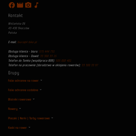
facebook
movie
photo_camera
music_note
Kontakt
Wiślańska 26
43-430 Skoczów
Polska
E-mail:
biuro@4-bike.pl
Obsługa klienta - biuro:
575 444 731
Obsługa klienta - Dawid:
33 300 33 15
Telefon do Tomka (współpraca B2B):
505 002 401
Telefon na pracownie (doradztwo w oklejaniu rowerów):
33 300 33 97
Grupy
Folie ochronne na rower
Folie ochronne ozdobne
Błotniki rowerowe
Rowery
Plecaki | Nerki | Torby rowerowe
Kaski na rower