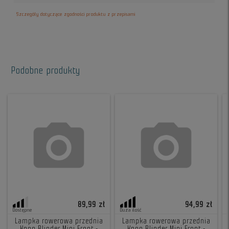
Szczegóły dotyczące zgodności produktu z przepisami
Podobne produkty
89,99 zł
94,99 zł
Dostępne
Duża ilość
Lampka rowerowa przednia
Lampka rowerowa przednia
Knog Blinder Mini Front -
Knog Blinder Mini Front -