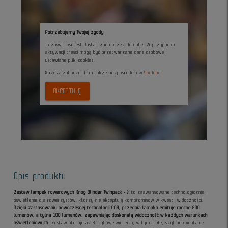
Potrzebujemy Twojej zgody
Ta zawartość jest dostarczana przez YouTube. W przypadku
aktywacji treści mogą być przetwarzane dane osobowe i
ustawiane pliki cookies.
Możesz zobaczyc film także bezpośrednio w
YouTube
AKCEPTUJĘ
Opis produktu
Zestaw lampek rowerowych Knog Blinder Twinpack - X
to zaawansowane technologicznie
oświetlenie dla rowerzystów, którzy nie akceptują kompromisów w kwestii widoczności.
Dzięki zastosowaniu nowoczesnej technologii COB, przednia lampka emituje mocne 200
lumenów, a tylna 100 lumenów, zapewniając doskonałą widoczność w każdych warunkach
oświetleniowych
. Zestaw oferuje aż 8 trybów świecenia, w tym stałe, szybkie migotanie