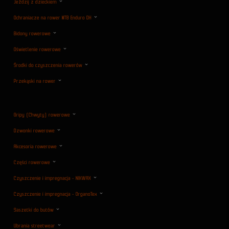
Jeździj z dzieckiem
Ochraniacze na rower MTB Enduro DH
Bidony rowerowe
Oświetlenie rowerowe
Środki do czyszczenia rowerów
Przekąski na rower
Gripy (Chwyty) rowerowe
Dzwonki rowerowe
Akcesoria rowerowe
Części rowerowe
Czyszczenie i impregnacja - NIKWAX
Czyszczenie i impregnacja - OrganoTex
Saszetki do butów
Ubrania streetwear