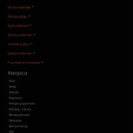
Ubrania rowerowe
Nakrycia głowy
Gogle rowerowe
Oklulary rowerowe
Jedzenie w góry
Zapięcia rowerowe
Przyrządy do trenowania
Nawigacja
Start
Sklep
Kontakt
Regulamin
Polityka prywatności
Dostawy i zwroty
Metody płatności
Gwarancja
Nasi partnerzy
F&Q