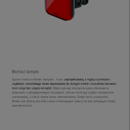
Montaż lampki
System montażu Blinder Twinpack - X jest
zaprojektowany z myślą o prostocie i
szybkości, umożliwiając łatwe dopasowanie do różnych średnic i kształtów kierownic
oraz sztyc bez użycia narzędzi
. Wykorzystując elastyczne paski silikonowe w
połączeniu z poliwęglanowymi zaczepami, zestaw może być szybko i bezpiecznie
zamocowany, a także równie łatwo zdemontowany. Dzięki temu rozwiązaniu,
Blinder jest idealny dla osób często zmieniających rowery lub potrzebujących łatwej
opcji demontażu.