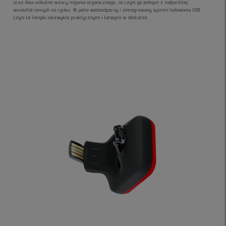
oraz dwa unikalne wzory migania organicznego, co czyni go jednym z najbardziej
wszechstronnych na rynku. W pełni wodoodporny i zintegrowany system ładowania USB
czyni te lampki niezwykle praktycznymi i łatwymi w obsłudze.