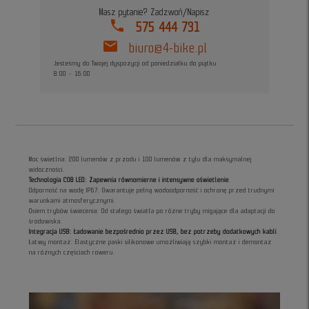
Masz pytanie? Zadzwoń/Napisz
phone
575 444 731
mail
biuro@4-bike.pl
Jesteśmy do Twojej dyspozycji od poniedziałku do piątku
8:00 - 16:00
Moc świetlna: 200 lumenów z przodu i 100 lumenów z tyłu dla maksymalnej
widoczności.
Technologia COB LED: Zapewnia równomierne i intensywne oświetlenie
.
Odporność na wodę IP67: Gwarantuje pełną wodoodporność i ochronę przed trudnymi
warunkami atmosferycznymi.
Osiem trybów świecenia: Od stałego światła po różne tryby migające dla adaptacji do
środowiska.
Integracja USB: Ładowanie bezpośrednio przez USB, bez potrzeby dodatkowych kabli
.
Łatwy montaż: Elastyczne paski silikonowe umożliwiają szybki montaż i demontaż
na różnych częściach roweru.