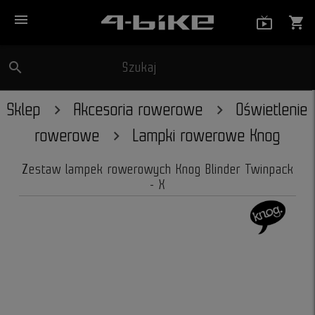
menu
live_tv_
shopping_cart
search
Szukaj
close
Sklep
Akcesoria rowerowe
Oświetlenie
rowerowe
Lampki rowerowe Knog
Zestaw lampek rowerowych Knog Blinder Twinpack
- X