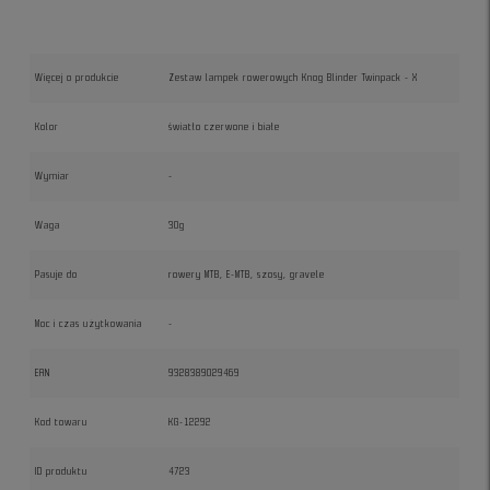
Więcej o produkcie
Zestaw lampek rowerowych Knog Blinder Twinpack - X
Kolor
światło czerwone i białe
Wymiar
-
Waga
30g
Pasuje do
rowery MTB, E-MTB, szosy, gravele
Moc i czas użytkowania
-
EAN
9328389029469
Kod towaru
KG-12292
ID produktu
4723