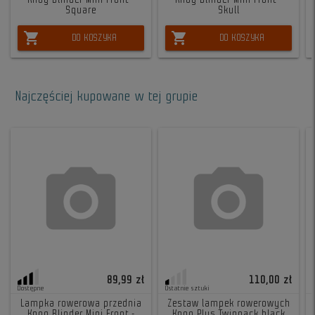
Square
Skull
shopping_cart
shopping_cart
DO KOSZYKA
DO KOSZYKA
Najczęściej kupowane w tej grupie
89,99 zł
110,00 zł
Dostępne
Ostatnie sztuki
Lampka rowerowa przednia
Zestaw lampek rowerowych
Knog Blinder Mini Front -
Knog Plus Twinpack black