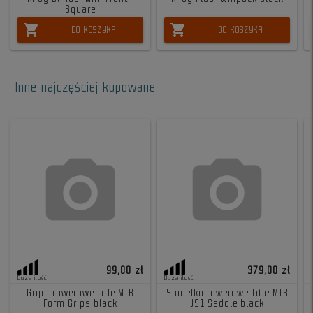
Square
shopping_cart
shopping_cart
DO KOSZYKA
DO KOSZYKA
Inne najczęściej kupowane
99,00 zł
379,00 zł
Duża ilość
Duża ilość
Gripy rowerowe Title MTB
Siodełko rowerowe Title MTB
Form Grips black
JS1 Saddle black