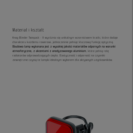
Materiał i kształt
Knog Blinder Twinpack - X wyróżnia się unikalnym wzornictwem kratki, które dodaje
charakteru każdemu rowerowi, jednocześnie pełniąc kluczową funkcję optyczną.
Obudowa lamp wykonana jest z wysokiej jakości materiałów odpornych na warunki
atmosferyczne, z akcentami z anodyzowanego aluminium
, które pełnią rolę
radiatorów odprowadzających ciepło. Elastyczność i odporność na czynniki
zewnętrzne czynią te lampki idealnym wyborem dla aktywnych użytkowników.