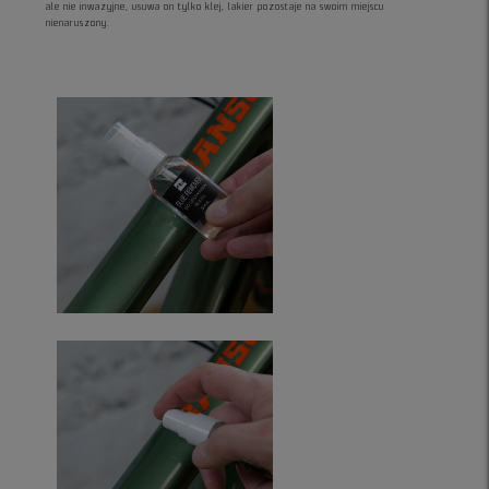
ale nie inwazyjne, usuwa on tylko klej, lakier pozostaje na swoim miejscu
nienaruszony.