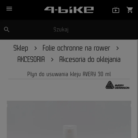
menu
live_tv_
shopping_cart
search
Szukaj
close
Sklep
Folie ochronne na rower
AKCESORIA
Akcesoria do oklejania
Płyn do usuwania kleju AVERY 30 ml