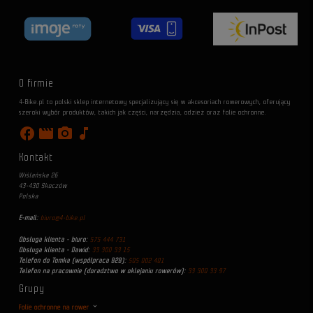
O firmie
4-Bike.pl to polski sklep internetowy specjalizujący się w akcesoriach rowerowych, oferujący
szeroki wybór produktów, takich jak części, narzędzia, odzież oraz folie ochronne.
facebook
movie
photo_camera
music_note
Kontakt
Wiślańska 26
43-430 Skoczów
Polska
E-mail:
biuro@4-bike.pl
Obsługa klienta - biuro:
575 444 731
Obsługa klienta - Dawid:
33 300 33 15
Telefon do Tomka (współpraca B2B):
505 002 401
Telefon na pracownie (doradztwo w oklejaniu rowerów):
33 300 33 97
Grupy
Folie ochronne na rower