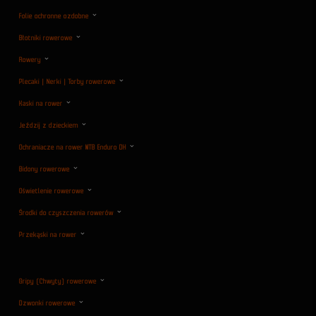
Folie ochronne ozdobne
Błotniki rowerowe
Rowery
Plecaki | Nerki | Torby rowerowe
Kaski na rower
Jeździj z dzieckiem
Ochraniacze na rower MTB Enduro DH
Bidony rowerowe
Oświetlenie rowerowe
Środki do czyszczenia rowerów
Przekąski na rower
Gripy (Chwyty) rowerowe
Dzwonki rowerowe