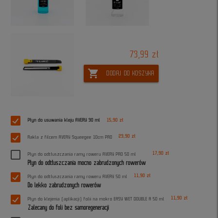
73,99 zł
shopping_cart
DODAJ DO KOSZYKA
Płyn do usuwania kleju AVERY 30 ml
15,90 zł
23,90 zł
Rakla z filcem AVERY Squeegee 10cm PRO
17,90 zł
Płyn do odtłuszczania ramy roweru AVERY PRO 50 ml
Płyn do odtłuszczania mocno zabrudzonych rowerów
11,90 zł
Płyn do odtłuszczania ramy roweru AVERY 50 ml
Do lekko zabrudzonych rowerów
11,90 zł
Płyn do klejenia (aplikacji) folii na mokro EASY WET DOUBLE A 50 ml
Zalecany do foli bez samoregeneracji