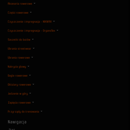
Akcesoria rowerowe
Części rowerowe
Czyszczenie i impregnacja - NIKWAX
Czyszczenie i impregnacja - OrganoTex
Saszetki do butów
Ubrania streetwear
Ubrania rowerowe
Nakrycia głowy
Gogle rowerowe
Oklulary rowerowe
Jedzenie w góry
Zapięcia rowerowe
Przyrządy do trenowania
Nawigacja
Start