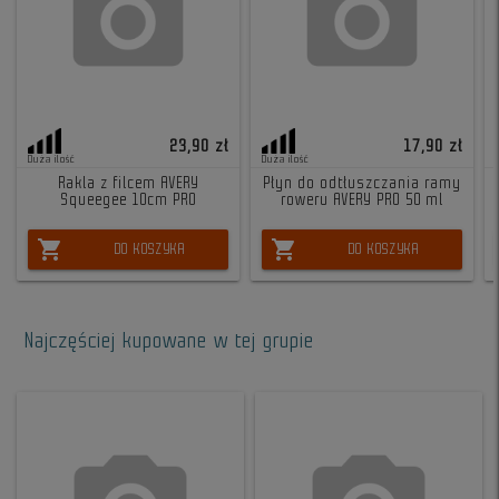
23,90 zł
17,90 zł
Duża ilość
Duża ilość
Rakla z filcem AVERY
Płyn do odtłuszczania ramy
Squeegee 10cm PRO
roweru AVERY PRO 50 ml
shopping_cart
shopping_cart
DO KOSZYKA
DO KOSZYKA
Najczęściej kupowane w tej grupie