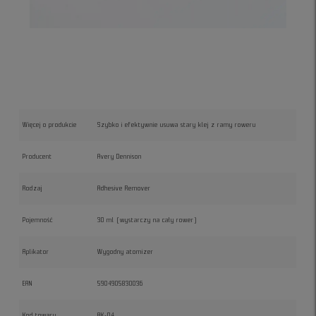
Więcej o produkcie
Szybko i efektywnie usuwa stary klej z ramy roweru
Producent
Avery Dennison
Rodzaj
Adhesive Remover
Pojemność
30 ml (wystarczy na cały rower)
Aplikator
Wygodny atomizer
EAN
5904905830036
Kod towaru
AK-04