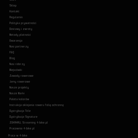
Sklep
Kontakt
Regulamin
Polityka prywatności
Dostawy i zwroty
Metody płatności
Gwarancja
Nasi partnerzy
F&Q
Blog
Nasi riderzy
Miejscówki
Zawody rowerowe
Jamy rowerowe
Nasze projekty
Nasze Marki
Paleta kolorów
Instrukcja oklejania roweru folią ochronną
Dystrybucja Title
Dystrybucja Signature
ZOKAHALL Streaming 4-bike.pl
Pracownia 4-bike.pl
Praca w 4-bike