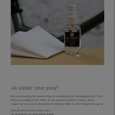
Jak ułatwić sobie pracę?
Płyn przeznaczony do usuwania kleju to nie jedyny gadżet ułatwiający pracę z folią,
który ma w swojej ofercie 4-bike. Do usprawnienia działania z foliami, warto
zaopatrzyć się w resztę akcesoriów do oklejania 4-bike, w skład których wliczają się:
płyny do odtłuszczania ramy roweru
żel do klejenia folii samoregeneracyjnej