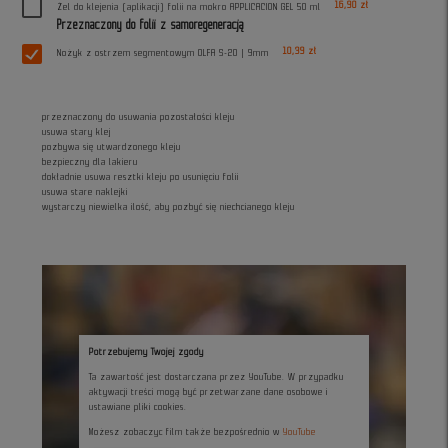
16,90 zł
Żel do klejenia (aplikacji) folii na mokro APPLICACION GEL 50 ml
Przeznaczony do folii z samoregeneracją
10,39 zł
Nożyk z ostrzem segmentowym OLFA S-20 | 9mm
przeznaczony do usuwania pozostałości kleju
usuwa stary klej
pozbywa się utwardzonego kleju
bezpieczny dla lakieru
dokładnie usuwa resztki kleju po usunięciu folii
usuwa stare naklejki
wystarczy niewielka ilość, aby pozbyć się niechcianego kleju
Potrzebujemy Twojej zgody
Ta zawartość jest dostarczana przez YouTube. W przypadku
aktywacji treści mogą być przetwarzane dane osobowe i
ustawiane pliki cookies.
Możesz zobaczyc film także bezpośrednio w
YouTube