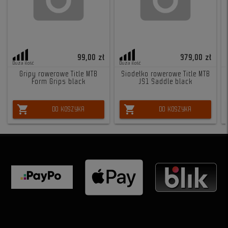
99,00 zł
379,00 zł
Duża ilość
Duża ilość
Gripy rowerowe Title MTB
Siodełko rowerowe Title MTB
Form Grips black
JS1 Saddle black
shopping_cart
shopping_cart
DO KOSZYKA
DO KOSZYKA