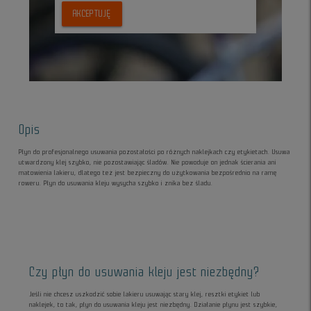
AKCEPTUJĘ
Opis
Płyn do profesjonalnego usuwania pozostałości po różnych naklejkach czy etykietach. Usuwa
utwardzony klej szybko, nie pozostawiając śladów. Nie powoduje on jednak ścierania ani
matowienia lakieru, dlatego też jest bezpieczny do użytkowania bezpośrednio na ramę
roweru. Płyn do usuwania kleju wysycha szybko i znika bez śladu.
Czy płyn do usuwania kleju jest niezbędny?
Jeśli nie chcesz uszkodzić sobie lakieru usuwając stary klej, resztki etykiet lub
naklejek, to tak, płyn do usuwania kleju jest niezbędny. Działanie płynu jest szybkie,