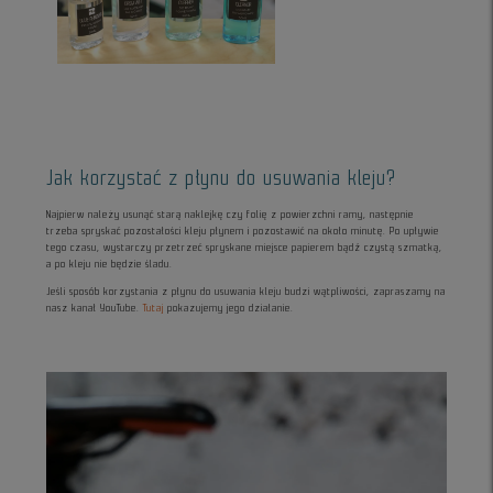
Jak korzystać z płynu do usuwania kleju?
Najpierw należy usunąć starą naklejkę czy folię z powierzchni ramy, następnie
trzeba spryskać pozostałości kleju płynem i pozostawić na około minutę. Po upływie
tego czasu, wystarczy przetrzeć spryskane miejsce papierem bądź czystą szmatką,
a po kleju nie będzie śladu.
Jeśli sposób korzystania z płynu do usuwania kleju budzi wątpliwości, zapraszamy na
nasz kanał YouTube.
Tutaj
pokazujemy jego działanie.