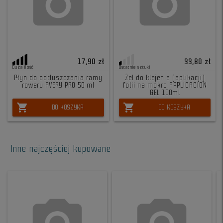
17,90 zł
33,80 zł
Duża ilość
Ostatnie sztuki
Płyn do odtłuszczania ramy
Żel do klejenia (aplikacji)
roweru AVERY PRO 50 ml
folii na mokro APPLICACION
GEL 100ml
shopping_cart
shopping_cart
DO KOSZYKA
DO KOSZYKA
Inne najczęściej kupowane