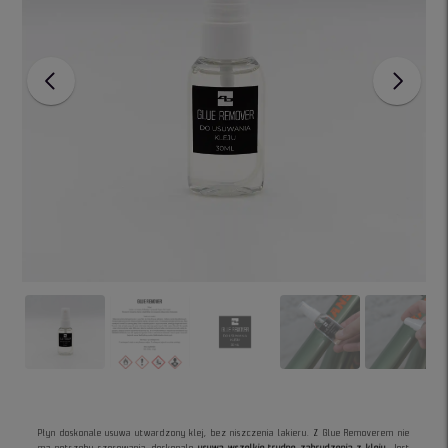
Płyn doskonale usuwa utwardzony klej, bez niszczenia lakieru. Z Glue Removerem nie
ma potrzeby szorowania, doskonale
usuwa wszelkie trudne zabrudzenia z kleju
. Jest