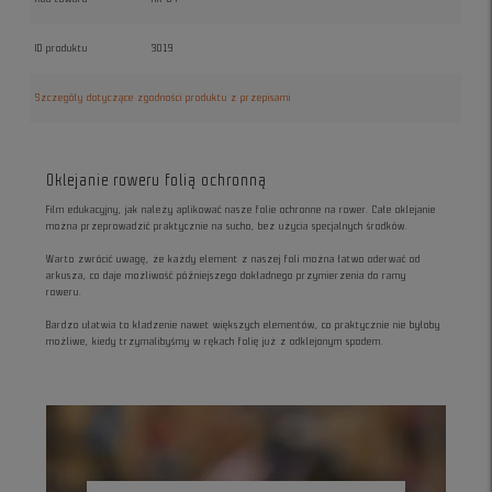
ID produktu
3019
Szczegóły dotyczące zgodności produktu z przepisami
Oklejanie roweru folią ochronną
Film edukacyjny, jak należy aplikować nasze folie ochronne na rower. Całe oklejanie
można przeprowadzić praktycznie na sucho, bez użycia specjalnych środków.
Warto zwrócić uwagę, że każdy element z naszej foli można łatwo oderwać od
arkusza, co daje możliwość późniejszego dokładnego przymierzenia do ramy
roweru.
Bardzo ułatwia to kładzenie nawet większych elementów, co praktycznie nie byłoby
możliwe, kiedy trzymalibyśmy w rękach folię już z odklejonym spodem.