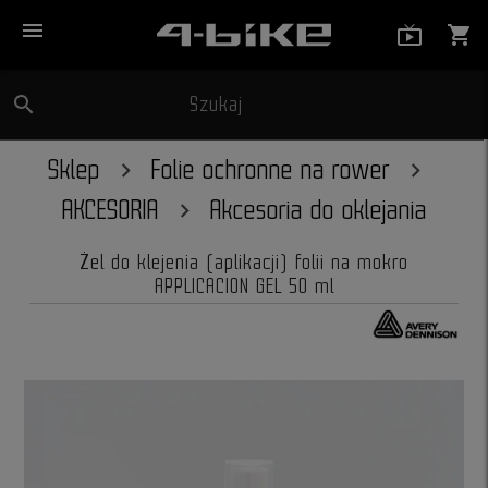
menu
live_tv_
shopping_cart
search
Szukaj
close
Sklep
Folie ochronne na rower
AKCESORIA
Akcesoria do oklejania
Żel do klejenia (aplikacji) folii na mokro
APPLICACION GEL 50 ml