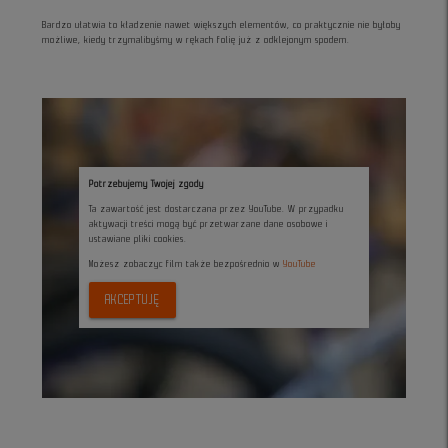
Bardzo ułatwia to kładzenie nawet większych elementów, co praktycznie nie byłoby
możliwe, kiedy trzymalibyśmy w rękach folię już z odklejonym spodem.
Potrzebujemy Twojej zgody
Ta zawartość jest dostarczana przez YouTube. W przypadku
aktywacji treści mogą być przetwarzane dane osobowe i
ustawiane pliki cookies.
Możesz zobaczyc film także bezpośrednio w
YouTube
AKCEPTUJĘ