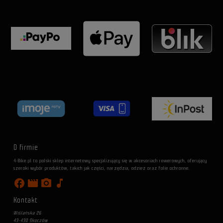
O firmie
4-Bike.pl to polski sklep internetowy specjalizujący się w akcesoriach rowerowych, oferujący
szeroki wybór produktów, takich jak części, narzędzia, odzież oraz folie ochronne.
facebook
movie
photo_camera
music_note
Kontakt
Wiślańska 26
43-430 Skoczów