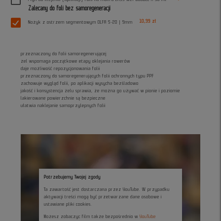
Zalecany do foli bez samoregeneracji
10,39 zł
Nożyk z ostrzem segmentowym OLFA S-20 | 9mm
przeznaczony do folii samoregenerującej
żel wspomaga początkowe etapy oklejania rowerów
daje możliwość repozycjonowania folii
przeznaczony do samoregenerujących folii ochronnych typu PPF
zachowuje wygląd folii, po aplikacji wysycha bezśladowo
jakość i konsystencja żelu sprawia, że można go używać w pionie i poziomie
lakierowane powierzchnie są bezpieczne
ułatwia naklejanie samoprzylepnych folii
Potrzebujemy Twojej zgody
Ta zawartość jest dostarczana przez YouTube. W przypadku
aktywacji treści mogą być przetwarzane dane osobowe i
ustawiane pliki cookies.
Możesz zobaczyc film także bezpośrednio w
YouTube