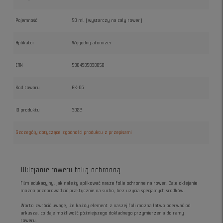
Pojemność
50 ml (wystarczy na cały rower)
Aplikator
Wygodny atomizer
EAN
5904905830050
Kod towaru
AK-06
ID produktu
3022
Szczegóły dotyczące zgodności produktu z przepisami
Oklejanie roweru folią ochronną
Film edukacyjny, jak należy aplikować nasze folie ochronne na rower. Całe oklejanie
można przeprowadzić praktycznie na sucho, bez użycia specjalnych środków.
Warto zwrócić uwagę, że każdy element z naszej foli można łatwo oderwać od
arkusza, co daje możliwość późniejszego dokładnego przymierzenia do ramy
roweru.