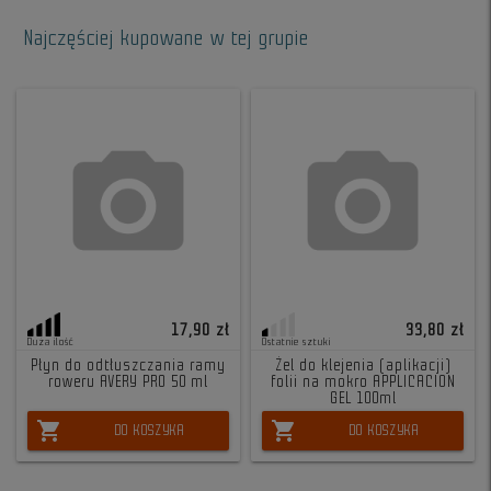
Najczęściej kupowane w tej grupie
17,90 zł
33,80 zł
Duża ilość
Ostatnie sztuki
Płyn do odtłuszczania ramy
Żel do klejenia (aplikacji)
roweru AVERY PRO 50 ml
folii na mokro APPLICACION
GEL 100ml
shopping_cart
shopping_cart
DO KOSZYKA
DO KOSZYKA