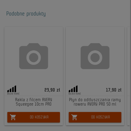
Podobne produkty
23,90 zł
17,90 zł
Duża ilość
Duża ilość
Rakla z filcem AVERY
Płyn do odtłuszczania ramy
Squeegee 10cm PRO
roweru AVERY PRO 50 ml
shopping_cart
shopping_cart
DO KOSZYKA
DO KOSZYKA