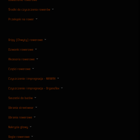
Środki do czyszczenia rowerów
Przekąski na rower
Gripy (Chwyty) rowerowe
Dzwonki rowerowe
Akcesoria rowerowe
Części rowerowe
Czyszczenie i impregnacja - NIKWAX
Czyszczenie i impregnacja - OrganoTex
Saszetki do butów
Ubrania streetwear
Ubrania rowerowe
Nakrycia głowy
Gogle rowerowe