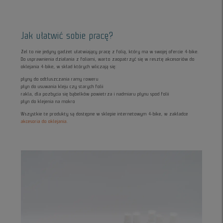
Jak ułatwić sobie pracę?
Żel to nie jedyny gadżet ułatwiający pracę z folią, który ma w swojej ofercie 4-bike.
Do usprawnienia działania z foliami, warto zaopatrzyć się w resztę akcesoriów do
oklejania 4-bike, w skład których wliczają się:
płyny do odtłuszczania ramy roweru
płyn do usuwania kleju czy starych folii
rakla, dla pozbycia się bąbelków powietrza i nadmiaru płynu spod folii
płyn do klejenia na mokro
Wszystkie te produkty są dostępne w sklepie internetowym 4-bike, w zakładce
akcesoria do oklejania
.