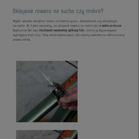
Oklejanie roweru na sucho czy mokro?
Wybór sposobu oklejenia roweru to kwestia gustu, doświadczeń czy dostępnych
narzędzi. W 4-bike uważamy, że oklejanie roweru na mokro jest
o wiele prostsze
.
Application Gel daje
możliwość swobodnej aplikacji folii
, można ją dopasowywać
wymaganą ilość razy. Folię samoregenerującą i żel należy nakładać na odtłuszczoną
powierzchnię.