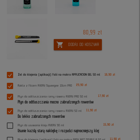
80,99 zł
shopping_cart
DODAJ DO KOSZYKA
Żel do klejenia (aplikacji) folii na mokro APPLICACION GEL 50 ml
16,90 zł
23,90 zł
Rakla z filcem AVERY Squeegee 10cm PRO
17,90 zł
Płyn do odtłuszczania ramy roweru AVERY PRO 50 ml
Płyn do odtłuszczania mocno zabrudzonych rowerów
11,90 zł
Płyn do odtłuszczania ramy roweru AVERY 50 ml
Do lekko zabrudzonych rowerów
15,90 zł
Płyn do usuwania kleju AVERY 30 ml
Usunie każdą starą naklejkę i rozpuści najmocniejszy klej
11,90 zł
Płyn do klejenia (aplikacji) folii na mokro EASY WET DOUBLE A 50 ml