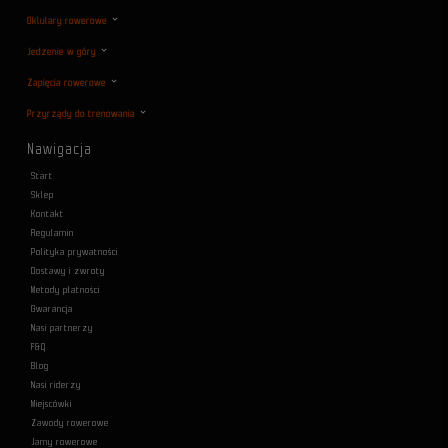
Oklulary rowerowe
Jedzenie w góry
Zapięcia rowerowe
Przyrządy do trenowania
Nawigacja
Start
Sklep
Kontakt
Regulamin
Polityka prywatności
Dostawy i zwroty
Metody płatności
Gwarancja
Nasi partnerzy
F&Q
Blog
Nasi riderzy
Miejscówki
Zawody rowerowe
Jamy rowerowe