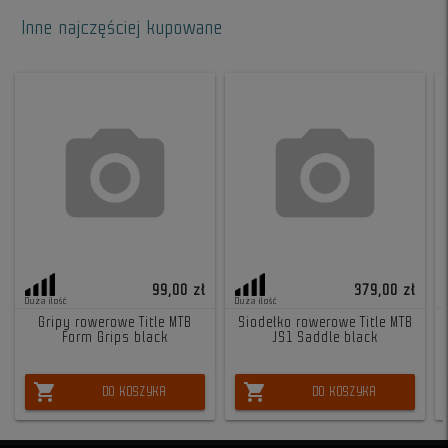
Inne najczęściej kupowane
99,00 zł
379,00 zł
Duża ilość
Duża ilość
Gripy rowerowe Title MTB
Siodełko rowerowe Title MTB
Form Grips black
JS1 Saddle black
shopping_cart
shopping_cart
DO KOSZYKA
DO KOSZYKA