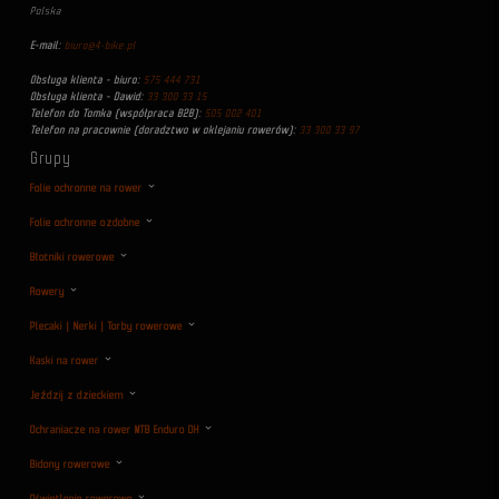
Polska
E-mail:
biuro@4-bike.pl
Obsługa klienta - biuro:
575 444 731
Obsługa klienta - Dawid:
33 300 33 15
Telefon do Tomka (współpraca B2B):
505 002 401
Telefon na pracownie (doradztwo w oklejaniu rowerów):
33 300 33 97
Grupy
Folie ochronne na rower
Folie ochronne ozdobne
Błotniki rowerowe
Rowery
Plecaki | Nerki | Torby rowerowe
Kaski na rower
Jeździj z dzieckiem
Ochraniacze na rower MTB Enduro DH
Bidony rowerowe
Oświetlenie rowerowe