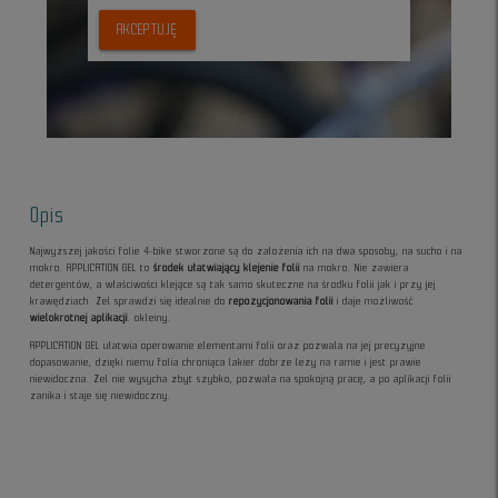
AKCEPTUJĘ
Opis
Najwyższej jakości folie 4-bike stworzone są do założenia ich na dwa sposoby, na sucho i na
mokro. APPLICATION GEL to
środek ułatwiający klejenie folii
na mokro. Nie zawiera
detergentów, a właściwości klejące są tak samo skuteczne na środku folii jak i przy jej
krawędziach. Żel sprawdzi się idealnie do
repozycjonowania folii
i daje możliwość
wielokrotnej aplikacji
. okleiny.
APPLICATION GEL ułatwia operowanie elementami folii oraz pozwala na jej precyzyjne
dopasowanie, dzięki niemu folia chroniąca lakier dobrze leży na ramie i jest prawie
niewidoczna. Żel nie wysycha zbyt szybko, pozwala na spokojną pracę, a po aplikacji folii
zanika i staje się niewidoczny.