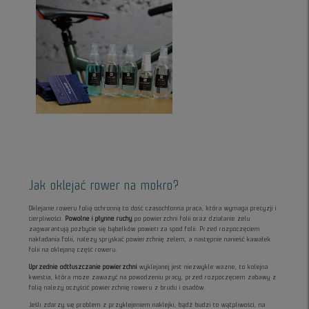
Jak oklejać rower na mokro?
Oklejanie roweru folią ochronną to dość czasochłonna praca, która wymaga precyzji i
cierpliwości.
Powolne i płynne ruchy
po powierzchni folii oraz działanie żelu
zagwarantują pozbycie się bąbelków powietrza spod folii. Przed rozpoczęciem
nakładania folii, należy spryskać powierzchnię żelem, a następnie nanieść kawałek
folii na oklejaną część roweru.
Uprzednie odtłuszczanie powierzchni
wyklejanej jest niezwykle ważne, to kolejna
kwestia, która może zaważyć na powodzeniu pracy, przed rozpoczęciem zabawy z
folią należy oczyścić powierzchnię roweru z brudu i osadów.
Jeśli zdarzy się problem z przyklejeniem naklejki, bądź budzi to wątpliwości, na