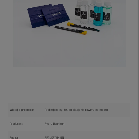
Więcej o produkcie
Profesjonalny żel do oklejania roweru na mokro
Producent
Avery Dennison
Rodzaj
APPLICATION GEL