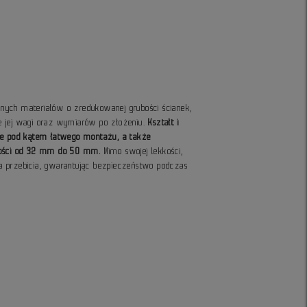
ych materiałów o zredukowanej grubości ścianek,
e jej wagi oraz wymiarów po złożeniu.
Kształt i
ne pod kątem łatwego montażu, a także
kości od 32 mm do 50 mm.
Mimo swojej lekkości,
 przebicia, gwarantując bezpieczeństwo podczas