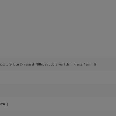
ubolito S-Tubo CX/Gravel 700x32/50C z wentylem Presta 42mm B
arny)