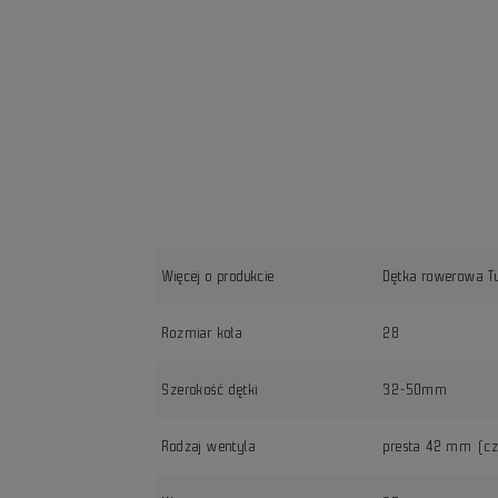
Więcej o produkcie
Dętka rowerowa T
Rozmiar koła
28
Szerokość dętki
32-50mm
Rodzaj wentyla
presta 42 mm (cz