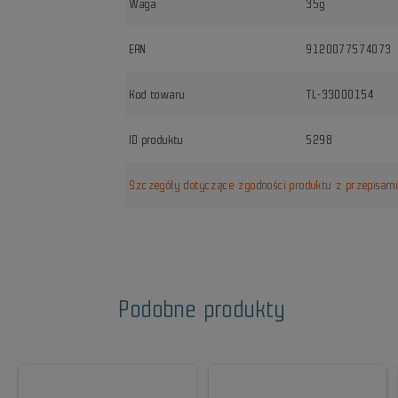
Waga
35g
EAN
9120077574073
Kod towaru
TL-33000154
ID produktu
5298
Szczegóły dotyczące zgodności produktu z przepisam
Podobne produkty