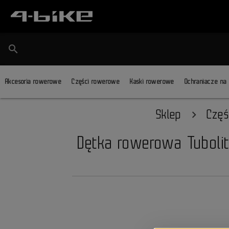
search
Akcesoria rowerowe
Części rowerowe
Kaski rowerowe
Ochraniacze na
Sklep
Częś
Dętka rowerowa Tuboli