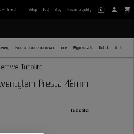
live_tv_24
person
shopping_cart
Sklep
F&Q
Blog
Nasze projekty
ro@4-bike.pl
close
owery
Folie ochronne na rower
Inne
Wyprzedaże
Outlet
Marki
werowe Tubolito
z wentylem Presta 42mm