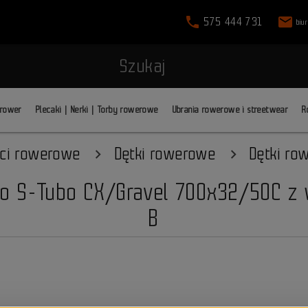
phone
mail
575 444 731
biu
Szukaj
 rower
Plecaki | Nerki | Torby rowerowe
Ubrania rowerowe i streetwear
R
ci rowerowe
Dętki rowerowe
Dętki ro
to S-Tubo CX/Gravel 700x32/50C 
B