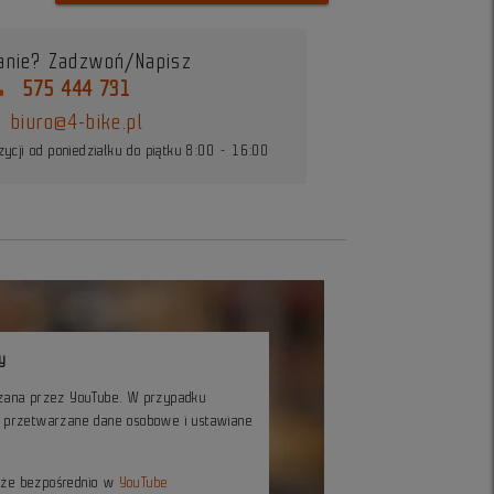
anie? Zadzwoń/Napisz
ne
575 444 731
biuro@4-bike.pl
ycji od poniedziałku do piątku 8:00 - 16:00
y
czana przez YouTube. W przypadku
ć przetwarzane dane osobowe i ustawiane
kże bezpośrednio w
YouTube