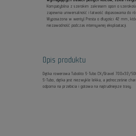
Kompatybilna z szerokim zakresem opon o szeroko
zapewnia uniwersalność i łatwość dopasowania do r
Wyposażona w wentyl Presta o długości 42 mm, któr
niezawodność podczas intensywnej eksploatacji.
Opis produktu
Dętka rowerowa Tubolito S-Tubo CX/Gravel 700x32/5
S-Tubo, dętka jest niezwykle lekka, a jednocześnie cha
odporna na przebicia i gotowa na najtrudniejsze trasy.