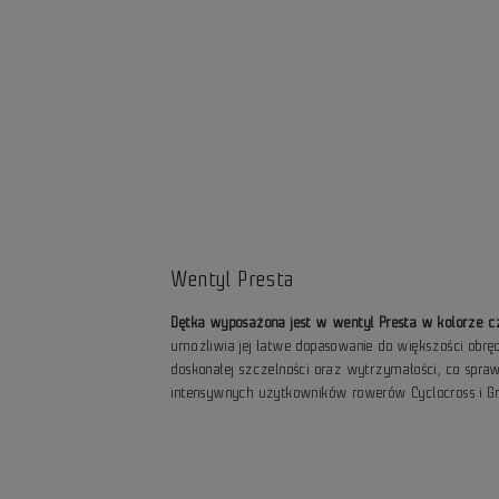
Wentyl Presta
Dętka wyposażona jest w wentyl Presta w kolorze 
umożliwia jej łatwe dopasowanie do większości obręc
doskonałej szczelności oraz wytrzymałości, co spra
intensywnych użytkowników rowerów Cyclocross i Gr