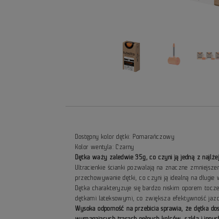
Dostępny kolor dętki: Pomarańczowy
Kolor wentyla: Czarny
Dętka waży zaledwie 35g, co czyni ją jedną z najlże
Ultracienkie ścianki pozwalają na znaczne zmniejsz
przechowywanie dętki, co czyni ją idealną na długi
Dętka charakteryzuje się bardzo niskim oporem toc
dętkami lateksowymi, co zwiększa efektywność jazd
Wysoka odporność na przebicia sprawia, że dętka do
wymagających trasach pełnych kolców, szkła i innyc