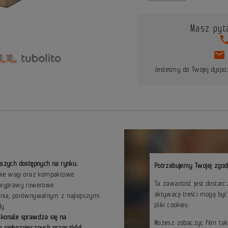
Masz pyt
pho
mail
Jesteśmy do Twojej dyspoz
jszych dostępnych na rynku.
Potrzebujemy Twojej zgod
enie wagi oraz kompaktowe
Ta zawartość jest dostar
e wyprawy rowerowe.
aktywacji treści mogą by
zenia, porównywalnym z najlepszymi
pliki cookies.
y.
skonale sprawdza się na
Możesz zobaczyc film ta
h niebezpiecznych przeszkód.