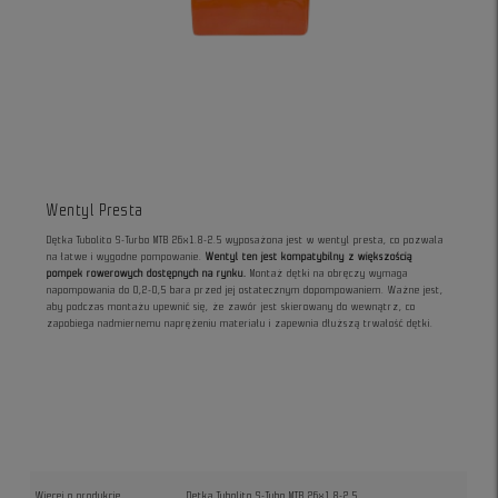
Wentyl Presta
Dętka Tubolito S-Turbo MTB 26x1.8-2.5 wyposażona jest w wentyl presta, co pozwala
na łatwe i wygodne pompowanie.
Wentyl ten jest kompatybilny z większością
pompek rowerowych dostępnych na rynku.
Montaż dętki na obręczy wymaga
napompowania do 0,2-0,5 bara przed jej ostatecznym dopompowaniem. Ważne jest,
aby podczas montażu upewnić się, że zawór jest skierowany do wewnątrz, co
zapobiega nadmiernemu naprężeniu materiału i zapewnia dłuższą trwałość dętki.
Więcej o produkcie
Dętka Tubolito S-Tubo MTB 26x1.8-2.5