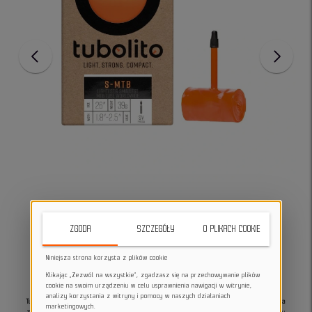
ZGODA
SZCZEGÓŁY
O PLIKACH COOKIE
Niniejsza strona korzysta z plików cookie
Klikając „Zezwól na wszystkie”, zgadzasz się na przechowywanie plików
cookie na swoim urządzeniu w celu usprawnienia nawigacji w witrynie,
analizy korzystania z witryny i pomocy w naszych działaniach
Tubolito S-Turbo MTB 26x1.8-2.5 to ultralekka i kompaktowa dętka MTB ważąca
marketingowych.