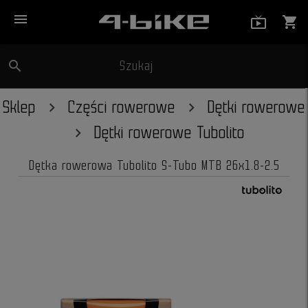
menu
live_tv_
shopping_cart
search
Szukaj
close
Sklep
Części rowerowe
Dętki rowerowe
Dętki rowerowe Tubolito
Dętka rowerowa Tubolito S-Tubo MTB 26x1.8-2.5