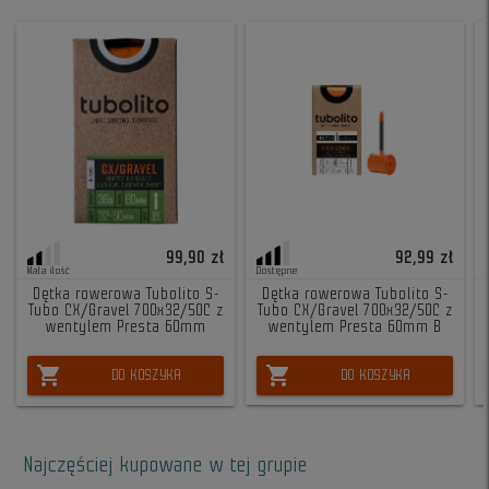
99,90 zł
92,99 zł
Mała ilość
Dostępne
Dętka rowerowa Tubolito S-
Dętka rowerowa Tubolito S-
Tubo CX/Gravel 700x32/50C z
Tubo CX/Gravel 700x32/50C z
wentylem Presta 60mm
wentylem Presta 60mm B
shopping_cart
shopping_cart
DO KOSZYKA
DO KOSZYKA
Najczęściej kupowane w tej grupie