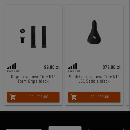
99,00 zł
379,00 zł
Duża ilość
Duża ilość
Gripy rowerowe Title MTB
Siodełko rowerowe Title MTB
Form Grips black
JS1 Saddle black
shopping_cart
shopping_cart
DO KOSZYKA
DO KOSZYKA