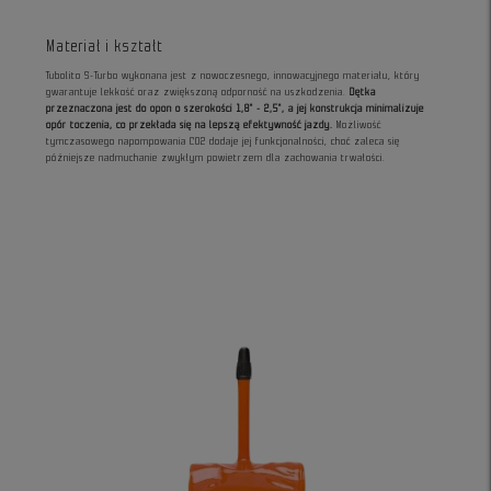
Materiał i kształt
Tubolito S-Turbo wykonana jest z nowoczesnego, innowacyjnego materiału, który
gwarantuje lekkość oraz zwiększoną odporność na uszkodzenia.
Dętka
przeznaczona jest do opon o szerokości 1,8" - 2,5", a jej konstrukcja minimalizuje
opór toczenia, co przekłada się na lepszą efektywność jazdy.
Możliwość
tymczasowego napompowania CO2 dodaje jej funkcjonalności, choć zaleca się
późniejsze nadmuchanie zwykłym powietrzem dla zachowania trwałości.