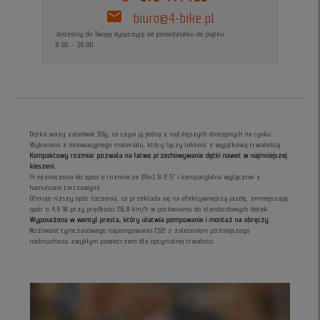
mail
biuro@4-bike.pl
Jesteśmy do Twojej dyspozycji od poniedziałku do piątku
8:00 - 16:00
Dętka waży zaledwie 39g, co czyni ją jedną z najlżejszych dostępnych na rynku.
Wykonana z innowacyjnego materiału, który łączy lekkość z wyjątkową trwałością.
Kompaktowy rozmiar pozwala na łatwe przechowywanie dętki nawet w najmniejszej
kieszeni.
Przeznaczona do opon o rozmiarze 26x1.8-2.5" i kompatybilna wyłącznie z
hamulcami tarczowymi.
Oferuje niższy opór toczenia, co przekłada się na efektywniejszą jazdę, zmniejszając
opór o 4,6 W przy prędkości 28,8 km/h w porównaniu do standardowych dętek.
Wyposażona w wentyl presta, który ułatwia pompowanie i montaż na obręczy.
Możliwość tymczasowego napompowania CO2 z zaleceniem późniejszego
nadmuchania zwykłym powietrzem dla optymalnej trwałości.