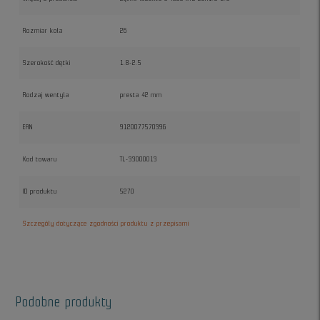
Rozmiar koła
26
Szerokość dętki
1.8-2.5
Rodzaj wentyla
presta 42 mm
EAN
9120077570396
Kod towaru
TL-33000013
ID produktu
5270
Szczegóły dotyczące zgodności produktu z przepisami
Podobne produkty