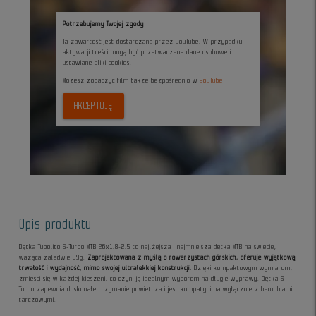
Potrzebujemy Twojej zgody
Ta zawartość jest dostarczana przez YouTube. W przypadku
aktywacji treści mogą być przetwarzane dane osobowe i
ustawiane pliki cookies.
Możesz zobaczyc film także bezpośrednio w
YouTube
AKCEPTUJĘ
Opis produktu
Dętka Tubolito S-Turbo MTB 26x1.8-2.5 to najlżejsza i najmniejsza dętka MTB na świecie,
ważąca zaledwie 39g.
Zaprojektowana z myślą o rowerzystach górskich, oferuje wyjątkową
trwałość i wydajność, mimo swojej ultralekkiej konstrukcji.
Dzięki kompaktowym wymiarom,
zmieści się w każdej kieszeni, co czyni ją idealnym wyborem na długie wyprawy. Dętka S-
Turbo zapewnia doskonałe trzymanie powietrza i jest kompatybilna wyłącznie z hamulcami
tarczowymi.