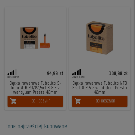
94,99 zł
108,98 zł
Dostępne
Duża ilość
Dętka rowerowa Tubolito S-
Dętka rowerowa Tubolito MTB
Tubo MTB 29/27,5x1.8-2.5 z
26x1.8-2.5 z wentylem Presta
wentylem Presta 42mm
42mm
shopping_cart
shopping_cart
DO KOSZYKA
DO KOSZYKA
Inne najczęściej kupowane