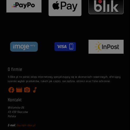
O firmie
4-Bike.pl to polski sklep internetowy specjalizujący się w akcesoriach rowerowych, oferujący
szeroki wybór produktów, takich jak części, narzędzia, odzież oraz folie ochronne.
facebook
movie
photo_camera
music_note
Kontakt
Wiślańska 26
43-430 Skoczów
Polska
E-mail:
biuro@4-bike.pl