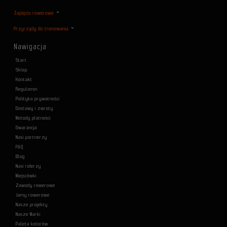
Zapięcia rowerowe
Przyrządy do trenowania
Nawigacja
Start
Sklep
Kontakt
Regulamin
Polityka prywatności
Dostawy i zwroty
Metody płatności
Gwarancja
Nasi partnerzy
F&Q
Blog
Nasi riderzy
Miejscówki
Zawody rowerowe
Jamy rowerowe
Nasze projekty
Nasze Marki
Paleta kolorów