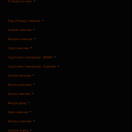
Przekąski na rower
Gripy (Chwyty) rowerowe
Dzwonki rowerowe
Akcesoria rowerowe
Części rowerowe
Czyszczenie i impregnacja - NIKWAX
Czyszczenie i impregnacja - OrganoTex
Saszetki do butów
Ubrania streetwear
Ubrania rowerowe
Nakrycia głowy
Gogle rowerowe
Oklulary rowerowe
Jedzenie w góry