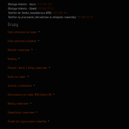
Obsługa klienta - biuro:
575 444 731
Obsługa klienta - Dawid:
33 300 33 15
Telefon do Tomka (współpraca B2B):
505 002 401
Telefon na pracownie (doradztwo w oklejaniu rowerów):
33 300 33 97
Grupy
Folie ochronne na rower
Folie ochronne ozdobne
Błotniki rowerowe
Rowery
Plecaki | Nerki | Torby rowerowe
Kaski na rower
Jeździj z dzieckiem
Ochraniacze na rower MTB Enduro DH
Bidony rowerowe
Oświetlenie rowerowe
Środki do czyszczenia rowerów