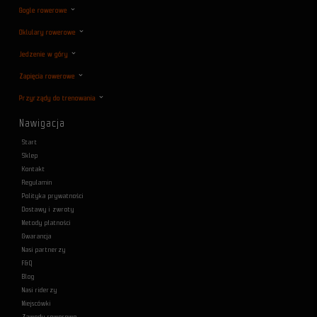
Gogle rowerowe
Oklulary rowerowe
Jedzenie w góry
Zapięcia rowerowe
Przyrządy do trenowania
Nawigacja
Start
Sklep
Kontakt
Regulamin
Polityka prywatności
Dostawy i zwroty
Metody płatności
Gwarancja
Nasi partnerzy
F&Q
Blog
Nasi riderzy
Miejscówki
Zawody rowerowe