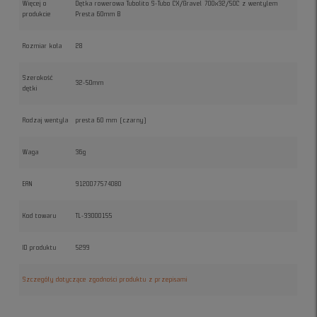
Więcej o
Dętka rowerowa Tubolito S-Tubo CX/Gravel 700x32/50C z wentylem
produkcie
Presta 60mm B
Rozmiar koła
28
Szerokość
32-50mm
dętki
Rodzaj wentyla
presta 60 mm (czarny)
Waga
36g
EAN
9120077574080
Kod towaru
TL-33000155
ID produktu
5299
Szczegóły dotyczące zgodności produktu z przepisami