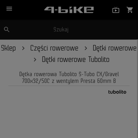
menu
live_tv_
shopping_cart
search
Szukaj
close
Sklep
Części rowerowe
Dętki rowerowe
Dętki rowerowe Tubolito
Dętka rowerowa Tubolito S-Tubo CX/Gravel
700x32/50C z wentylem Presta 60mm B