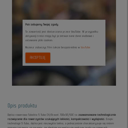
Potrzebujemy Twojej zgody
Ta zawartość jest dostarczana przez YouTube. W przypadku
aktywacji treści mogą być przetwarzane dane osobowe i
ustawiane pliki cookies.
Możesz zobaczyc film także bezpośrednio w
YouTube
AKCEPTUJĘ
Opis produktu
Dętka rowerowa Tubolito S-Tubo CX/Gravel 700x32/50C to
zaawansowane technologicznie
rozwiązanie dla rowerzystów szukających lekkości, kompaktowości i wydajności.
Dzięki
technologii S-Tubo, dętka jest niezwykle lekka, a jednocześnie charakteryzuje się niskim
oporem toczenia, co sprawia, że idealnie sprawdza się podczas jazdy na rowerach