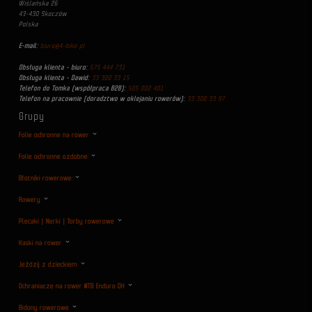
Wiślańska 26
43-430 Skoczów
Polska
E-mail:
biuro@4-bike.pl
Obsługa klienta - biuro:
575 444 731
Obsługa klienta - Dawid:
33 300 33 15
Telefon do Tomka (współpraca B2B):
505 002 401
Telefon na pracownie (doradztwo w oklejaniu rowerów):
33 300 33 97
Grupy
Folie ochronne na rower
Folie ochronne ozdobne
Błotniki rowerowe
Rowery
Plecaki | Nerki | Torby rowerowe
Kaski na rower
Jeździj z dzieckiem
Ochraniacze na rower MTB Enduro DH
Bidony rowerowe