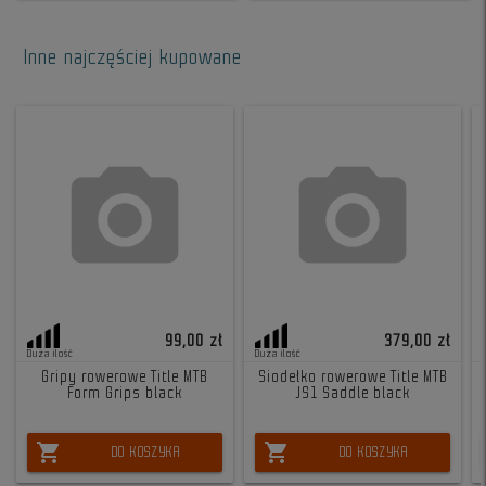
Inne najczęściej kupowane
99,00 zł
379,00 zł
Duża ilość
Duża ilość
Gripy rowerowe Title MTB
Siodełko rowerowe Title MTB
Form Grips black
JS1 Saddle black
shopping_cart
shopping_cart
DO KOSZYKA
DO KOSZYKA