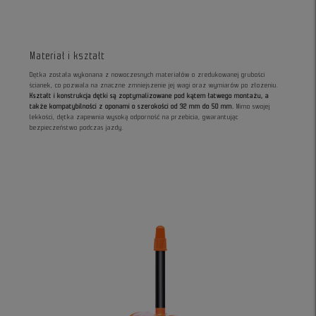
Materiał i kształt
Dętka została wykonana z nowoczesnych materiałów o zredukowanej grubości
ścianek, co pozwala na znaczne zmniejszenie jej wagi oraz wymiarów po złożeniu.
Kształt i konstrukcja dętki są zoptymalizowane pod kątem łatwego montażu, a
także kompatybilności z oponami o szerokości od 32 mm do 50 mm.
Mimo swojej
lekkości, dętka zapewnia wysoką odporność na przebicia, gwarantując
bezpieczeństwo podczas jazdy.