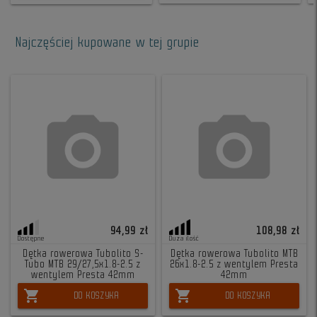
Najczęściej kupowane w tej grupie
94,99 zł
108,98 zł
Dostępne
Duża ilość
Dętka rowerowa Tubolito S-
Dętka rowerowa Tubolito MTB
Tubo MTB 29/27,5x1.8-2.5 z
26x1.8-2.5 z wentylem Presta
wentylem Presta 42mm
42mm
shopping_cart
shopping_cart
DO KOSZYKA
DO KOSZYKA