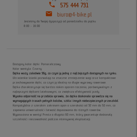
phone
575 444 731
mail
biuro@4-bike.pl
Jesteśmy do Twojej dyspozycji od poniedziałku do piątku
8:00 - 16:00
Dostępny kolor dętki: Pomarańczowy
Kolor wentyla: Czarny
Dętka waży zaledwie 36g, co czyni ją jedną z najlżejszych dostępnych na rynku.
Ultracienkie ścianki pozwalają na znaczne zmniejszenie wagi oraz kompaktowe
przechowywanie dętki, co czyni ją idealną na długie wyprawy rowerowe.
Dętka charakteryzuje się bardzo niskim oporem toczenia, porównywalnym z
najlepszymi dętkami lateksowymi, co zwiększa efektywność jazdy.
Wysoka odporność na przebicia sprawia, że dętka doskonale sprawdza się na
wymagających trasach pełnych kolców, szkła i innych niebezpiecznych przeszkód.
Kompatybilna z szerokim zakresem opon o szerokości od 32 mm do 50 mm, co
zapewnia uniwersalność i łatwość dopasowania do różnych rowerów.
Wyposażona w wentyl Presta o długości 60 mm, który gwarantuje doskonałą
szczelność i niezawodność podczas intensywnej eksploatacji.