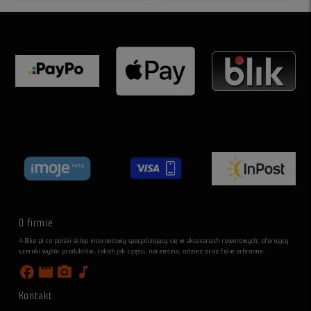
O firmie
4-Bike.pl to polski sklep internetowy specjalizujący się w akcesoriach rowerowych, oferujący
szeroki wybór produktów, takich jak części, narzędzia, odzież oraz folie ochronne.
facebook
movie
photo_camera
music_note
Kontakt