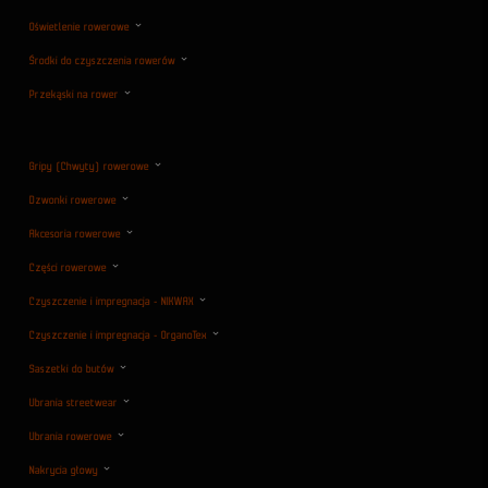
Oświetlenie rowerowe
Środki do czyszczenia rowerów
Przekąski na rower
Gripy (Chwyty) rowerowe
Dzwonki rowerowe
Akcesoria rowerowe
Części rowerowe
Czyszczenie i impregnacja - NIKWAX
Czyszczenie i impregnacja - OrganoTex
Saszetki do butów
Ubrania streetwear
Ubrania rowerowe
Nakrycia głowy