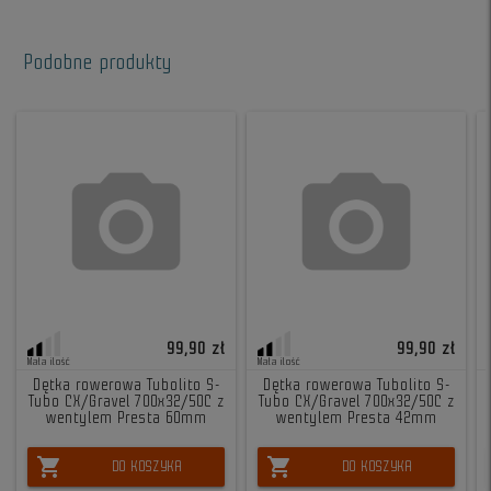
Podobne produkty
99,90 zł
99,90 zł
Mała ilość
Mała ilość
Dętka rowerowa Tubolito S-
Dętka rowerowa Tubolito S-
Tubo CX/Gravel 700x32/50C z
Tubo CX/Gravel 700x32/50C z
wentylem Presta 60mm
wentylem Presta 42mm
shopping_cart
shopping_cart
DO KOSZYKA
DO KOSZYKA