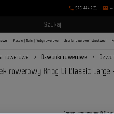
phone
mail
575 444 731
biu
Szukaj
 rower
Plecaki | Nerki | Torby rowerowe
Ubrania rowerowe i streetwear
R
ia rowerowe
Dzwonki rowerowe
Dzwon
k rowerowy Knog Oi Classic Large 
Dzwonek rowerowy Knog Oi Classic 