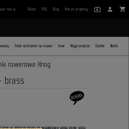
live_tv_24
person
shopping_cart
Sklep
F&Q
Blog
Nasze projekty
ro@4-bike.pl
close
owery
Folie ochronne na rower
Inne
Wyprzedaże
Outlet
Marki
ki rowerowe Knog
- brass
Large w kolorze brass to wyjątkowe połączenie stylu