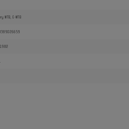
ry MTB, E-MTB
8389026659
11982
1
i