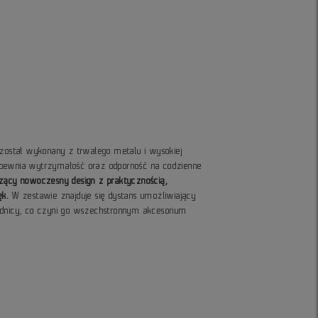
 został wykonany z trwałego metalu i wysokiej
apewnia wytrzymałość oraz odporność na codzienne
czący nowoczesny design z praktycznością,
ęk.
W zestawie znajduje się dystans umożliwiający
ednicy, co czyni go wszechstronnym akcesorium