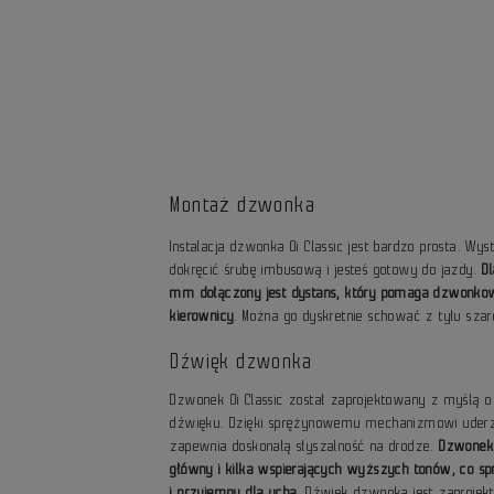
Montaż dzwonka
Instalacja dzwonka Oi Classic jest bardzo prosta. Wy
dokręcić śrubę imbusową i jesteś gotowy do jazdy.
D
mm dołączony jest dystans, który pomaga dzwonkowi
kierownicy
. Można go dyskretnie schować z tyłu szar
Dźwięk dzwonka
Dzwonek Oi Classic został zaprojektowany z myślą 
dźwięku. Dzięki sprężynowemu mechanizmowi uderzen
zapewnia doskonałą słyszalność na drodze.
Dzwonek 
główny i kilka wspierających wyższych tonów, co spra
i przyjemny dla ucha
. Dźwięk dzwonka jest zaprojek