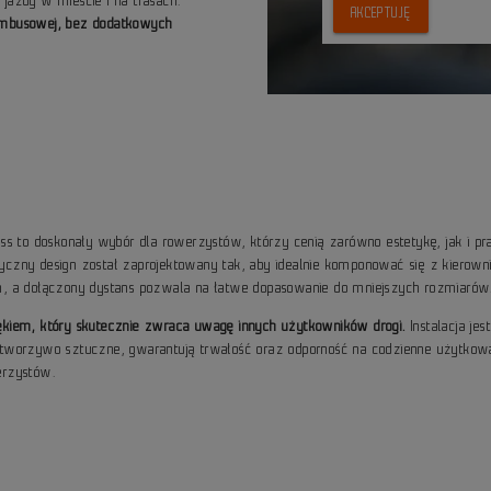
jazdy w mieście i na trasach.
AKCEPTUJĘ
 imbusowej, bez dodatkowych
ss to doskonały wybór dla rowerzystów, którzy cenią zarówno estetykę, jak i p
tyczny design został zaprojektowany tak, aby idealnie komponować się z kierownic
, a dołączony dystans pozwala na łatwe dopasowanie do mniejszych rozmiarów
kiem, który skutecznie zwraca uwagę innych użytkowników drogi.
Instalacja je
i tworzywo sztuczne, gwarantują trwałość oraz odporność na codzienne użytkowanie
erzystów.