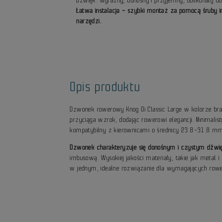
Dźwięk: wyraźny, donośny i przyjemny, doskonały do 
Łatwa instalacja – szybki montaż za pomocą śruby
narzędzi.
Opis produktu
Dzwonek rowerowy Knog Oi Classic Large w kolorze bra
przyciąga wzrok, dodając rowerowi elegancji. Minimalis
kompatybilny z kierownicami o średnicy 23.8–31.8 mm
Dzwonek charakteryzuje się donośnym i czystym dźwię
imbusową. Wysokiej jakości materiały, takie jak metal 
w jednym, idealne rozwiązanie dla wymagających row