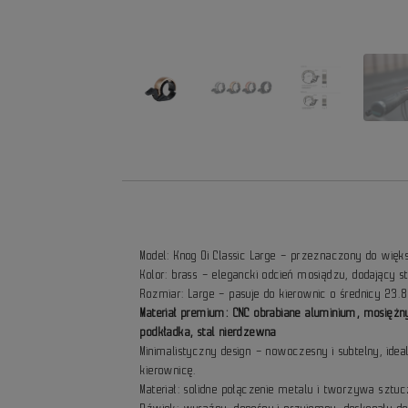
Model: Knog Oi Classic Large – przeznaczony do więk
Kolor: brass – elegancki odcień mosiądzu, dodający 
Rozmiar: Large – pasuje do kierownic o średnicy 23
Materiał premium: CNC obrabiane aluminium, mosięż
podkładka, stal nierdzewna
Minimalistyczny design – nowoczesny i subtelny, id
kierownicę.
Materiał: solidne połączenie metalu i tworzywa sztuc