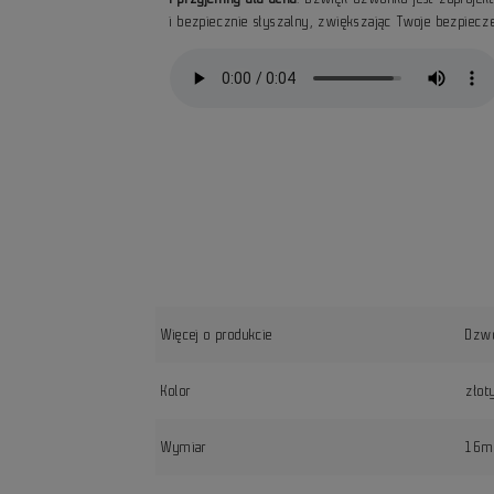
i bezpiecznie słyszalny, zwiększając Twoje bezpiec
Więcej o produkcie
Dzwo
Kolor
złot
Wymiar
16m