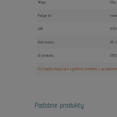
Waga
26g
Pasuje do
rowe
EAN
932
Kod towaru
KG-
ID produktu
590
Szczegóły dotyczące zgodności produktu z przepisam
Podobne produkty