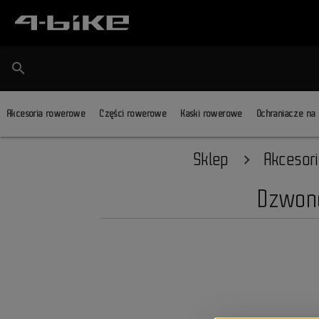
search
Akcesoria rowerowe
Części rowerowe
Kaski rowerowe
Ochraniacze na
Sklep
Akcesor
Dzwone