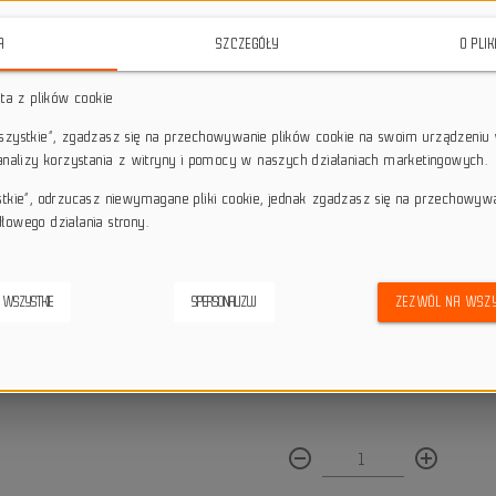
i funkcjonalności.
Dzięki elega
minimalistycznemu designowi, dos
A
SZCZEGÓŁY
O PLI
donośny i przyjemny dźwięk.
sta z plików cookie
star_border
star_border
star_border
star_border
star_border
wszystkie”, zgadzasz się na przechowywanie plików cookie na swoim urządzeniu 
 analizy korzystania z witryny i pomocy w naszych działaniach marketingowych.
Darmowa dostawa przy z
local_shipping
stkie”, odrzucasz niewymagane pliki cookie, jednak zgadzasz się na przechowyw
Dotyczy wysyłki na terenie P
łowego działania strony.
keyboard_return
14 dni na odstąpienie od
credit_score
Wygodne płatności
 WSZYSTKIE
SPERSONALIZUJ
ZEZWÓL NA WSZY
Dostępna ilość:
remove_circle_outline
add_circle_outline