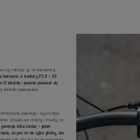
starczy założyć go na kierownicę,
la kierownic o średnicy 23,8 – 26
 Oi idealnie i pewnie pasować do
ej wkładki opakowania.
o emitowaniu pięknego i wyraźnego
ia, dźwięk jest mocny i trwały, co
generuje kilka tonów – jeden
wia, że jest on nie tylko głośny, ale
towany tak, aby był nie do pomylenia