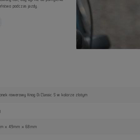
zeństwo podczas jazdy.
nek rowerowy Knog Oi Classic S w kolorze złotym
y
m x 49mm x 68mm