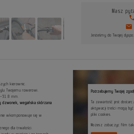
Masz pyt
pho
mail
Jesteśmy do Twojej dyspoz
szych kierownic.
stylu Twojemu rowerowi.
Potrzebujemy Twojej zgod
.8–31.8 mm.
Ta zawartość jest dostar
ny dzwonek, wegańska skórzana
aktywacji treści mogą by
pliki cookies.
ealnie wkomponowuje się w
Możesz zobaczyc film ta
znego dla trwałości.