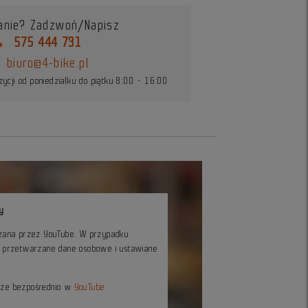
anie? Zadzwoń/Napisz
ne
575 444 731
biuro@4-bike.pl
ycji od poniedziałku do piątku 8:00 - 16:00
y
czana przez YouTube. W przypadku
ć przetwarzane dane osobowe i ustawiane
kże bezpośrednio w
YouTube