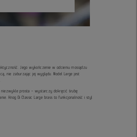
raktyczność. Jego wykończenie w odcieniu mosiądzu
ą, nie zaburzając jej wyglądu. Model Large jest
.
st niezwykle prosta – wystarczy dokręcić śrubę
. Knog Oi Classic Large brass to funkcjonalność i styl