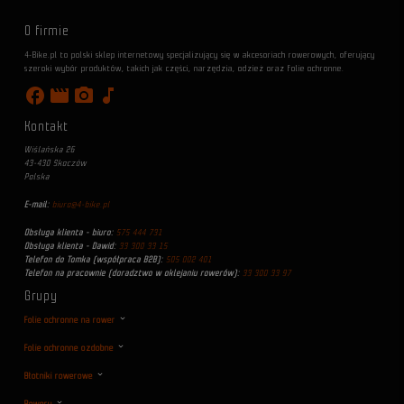
O firmie
4-Bike.pl to polski sklep internetowy specjalizujący się w akcesoriach rowerowych, oferujący
szeroki wybór produktów, takich jak części, narzędzia, odzież oraz folie ochronne.
facebook
movie
photo_camera
music_note
Kontakt
Wiślańska 26
43-430 Skoczów
Polska
E-mail:
biuro@4-bike.pl
Obsługa klienta - biuro:
575 444 731
Obsługa klienta - Dawid:
33 300 33 15
Telefon do Tomka (współpraca B2B):
505 002 401
Telefon na pracownie (doradztwo w oklejaniu rowerów):
33 300 33 97
Grupy
Folie ochronne na rower
Folie ochronne ozdobne
Błotniki rowerowe
Rowery