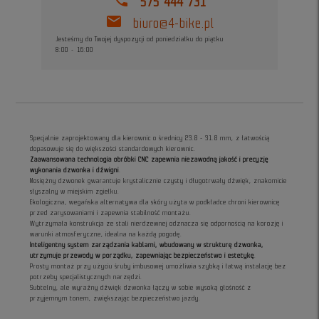
575 444 731
mail
biuro@4-bike.pl
Jesteśmy do Twojej dyspozycji od poniedziałku do piątku
8:00 - 16:00
Specjalnie zaprojektowany dla kierownic o średnicy 23.8 - 31.8 mm, z łatwością
dopasowuje się do większości standardowych kierownic.
Zaawansowana technologia obróbki CNC zapewnia niezawodną jakość i precyzję
wykonania dzwonka i dźwigni
.
Mosiężny dzwonek gwarantuje krystalicznie czysty i długotrwały dźwięk, znakomicie
słyszalny w miejskim zgiełku.
Ekologiczna, wegańska alternatywa dla skóry użyta w podkładce chroni kierownicę
przed zarysowaniami i zapewnia stabilność montażu.
Wytrzymała konstrukcja ze stali nierdzewnej odznacza się odpornością na korozję i
warunki atmosferyczne, idealna na każdą pogodę.
Inteligentny system zarządzania kablami, wbudowany w strukturę dzwonka,
utrzymuje przewody w porządku, zapewniając bezpieczeństwo i estetykę
.
Prosty montaż przy użyciu śruby imbusowej umożliwia szybką i łatwą instalację bez
potrzeby specjalistycznych narzędzi.
Subtelny, ale wyraźny dźwięk dzwonka łączy w sobie wysoką głośność z
przyjemnym tonem, zwiększając bezpieczeństwo jazdy.