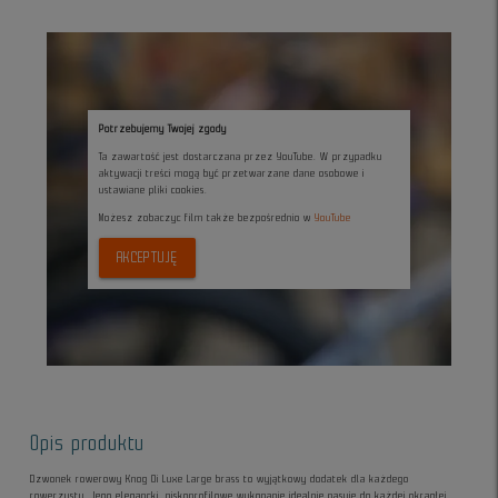
Potrzebujemy Twojej zgody
Ta zawartość jest dostarczana przez YouTube. W przypadku
aktywacji treści mogą być przetwarzane dane osobowe i
ustawiane pliki cookies.
Możesz zobaczyc film także bezpośrednio w
YouTube
AKCEPTUJĘ
Opis produktu
Dzwonek rowerowy Knog Oi Luxe Large brass to wyjątkowy dodatek dla każdego
rowerzysty. Jego elegancki, niskoprofilowe wykonanie idealnie pasuje do każdej okrągłej