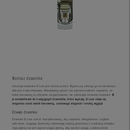
Montaż dzwonka
Instalacja dzwonka Oi Luxe jest bardzo prosta. Wystarczy założyć go na kierownicę i
dokręcić śrubę imbusową. Wbudowany system zarządzania kablami zapewnia, że
kable kierownicy są schludnie zorganizowane, nie zakłócając działania dzwonka.
W
przeciwieństwie do tradycyjnych dzwonków, które wystają, Oi Luxe zdaje się
elegancko unosić wokół kierownicy, zachowując elegancki i smukły wygląd
.
Dźwięk dzwonka
Dzwonek Oi Luxe został zaprojektowany, aby zapewnić zdecydowane i szybkie
uderzenie, osiągając doskonałą równowagę między głośnością a trwałością dźwięku.
Jego piękny ton jest wystarczająco głośny, aby zwrócić uwagę, a jednocześnie