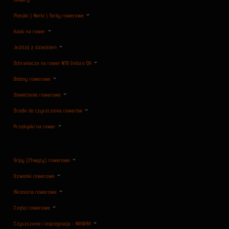
Plecaki | Nerki | Torby rowerowe
Kaski na rower
Jeździj z dzieckiem
Ochraniacze na rower MTB Enduro DH
Bidony rowerowe
Oświetlenie rowerowe
Środki do czyszczenia rowerów
Przekąski na rower
Gripy (Chwyty) rowerowe
Dzwonki rowerowe
Akcesoria rowerowe
Części rowerowe
Czyszczenie i impregnacja - NIKWAX