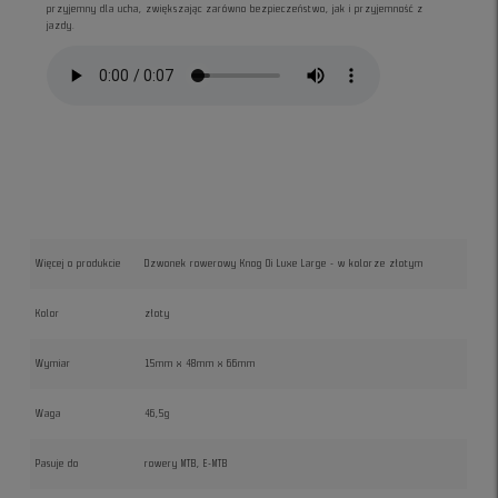
przyjemny dla ucha, zwiększając zarówno bezpieczeństwo, jak i przyjemność z
jazdy.
Więcej o produkcie
Dzwonek rowerowy Knog Oi Luxe Large - w kolorze złotym
Kolor
złoty
Wymiar
15mm x 48mm x 66mm
Waga
46,5g
Pasuje do
rowery MTB, E-MTB