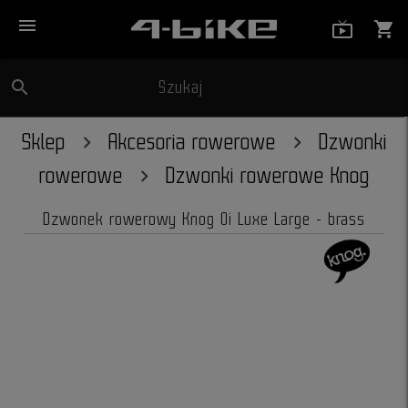
menu
live_tv_
shopping_cart
search
Szukaj
close
Sklep
Akcesoria rowerowe
Dzwonki
rowerowe
Dzwonki rowerowe Knog
Dzwonek rowerowy Knog Oi Luxe Large - brass