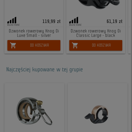
119,99 zł
61,19 zł
Duża ilość
Duża ilość
Dzwonek rowerowy Knog Oi
Dzwonek rowerowy Knog Oi
Luxe Small - silver
Classic Large - black
shopping_cart
shopping_cart
DO KOSZYKA
DO KOSZYKA
Najczęściej kupowane w tej grupie