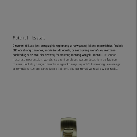
Materiał i kształt
Dzwonek Oi Luxe jest precyzyjnie wykonany z najwyższej jakości materiałów. Posiada
CNC obrabiany dzwonek, mosiężny dzwonek, przeszywaną wegańską skórzaną
podkładkę oraz stal nierdzewną formowaną metodą wtrysku metalu
. Te solidne
materiały gwarantują trwałość, co czyni go długotrwałym dodatkiem do Twojego
roweru. Subtelny design dzwonka elegancko owija się wokół kierownicy, zawierając
przemyślany system zarządzania kablami, aby utrzymać wszystko w porządku.