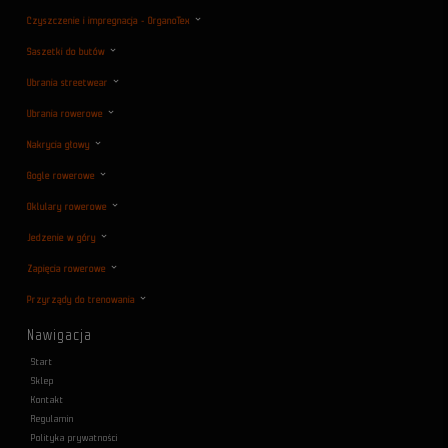
Czyszczenie i impregnacja - OrganoTex
Saszetki do butów
Ubrania streetwear
Ubrania rowerowe
Nakrycia głowy
Gogle rowerowe
Oklulary rowerowe
Jedzenie w góry
Zapięcia rowerowe
Przyrządy do trenowania
Nawigacja
Start
Sklep
Kontakt
Regulamin
Polityka prywatności