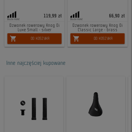
119,99 zł
66,90 zł
Duża ilość
Duża ilość
Dzwonek rowerowy Knog Oi
Dzwonek rowerowy Knog Oi
Luxe Small - silver
Classic Large - brass
shopping_cart
shopping_cart
DO KOSZYKA
DO KOSZYKA
Inne najczęściej kupowane