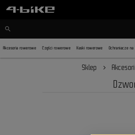
search
Akcesoria rowerowe
Części rowerowe
Kaski rowerowe
Ochraniacze na
Sklep
Akcesor
Dzwon