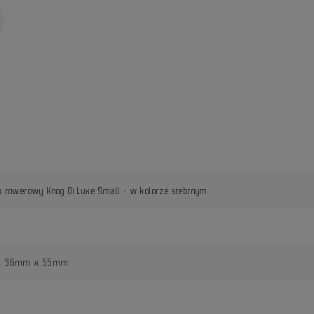
 rowerowy Knog Oi Luxe Small - w kolorze srebrnym
x 36mm x 55mm