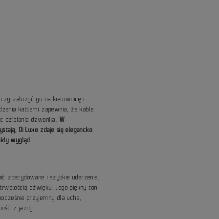
rczy założyć go na kierownicę i
zania kablami zapewnia, że kable
jąc działania dzwonka.
W
tają, Oi Luxe zdaje się elegancko
ukły wygląd
.
ić zdecydowane i szybkie uderzenie,
trwałością dźwięku. Jego piękny ton
nocześnie przyjemny dla ucha,
ność z jazdy.