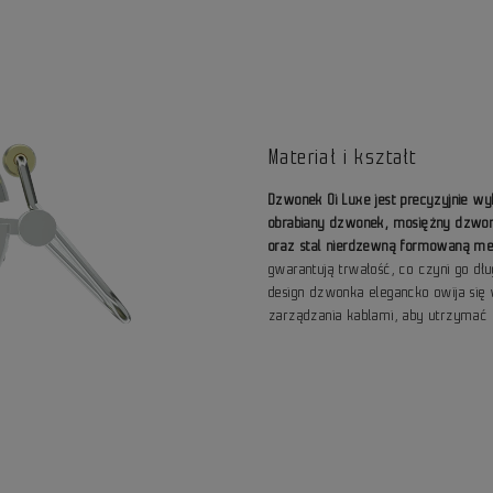
Materiał i kształt
Dzwonek Oi Luxe jest precyzyjnie wy
obrabiany dzwonek, mosiężny dzwo
oraz stal nierdzewną formowaną me
gwarantują trwałość, co czyni go d
design dzwonka elegancko owija się
zarządzania kablami, aby utrzymać