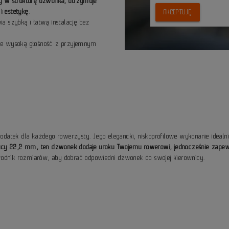
y w strukturę dzwonka, utrzymuje
i estetykę
.
AKCEPTUJĘ
a szybką i łatwą instalację bez
ie wysoką głośność z przyjemnym
tek dla każdego rowerzysty. Jego elegancki, niskoprofilowe wykonanie idealnie
dnicy 22,2 mm, ten dzwonek dodaje uroku Twojemu rowerowi, jednocześnie zapew
wodnik rozmiarów, aby dobrać odpowiedni dzwonek do swojej kierownicy.