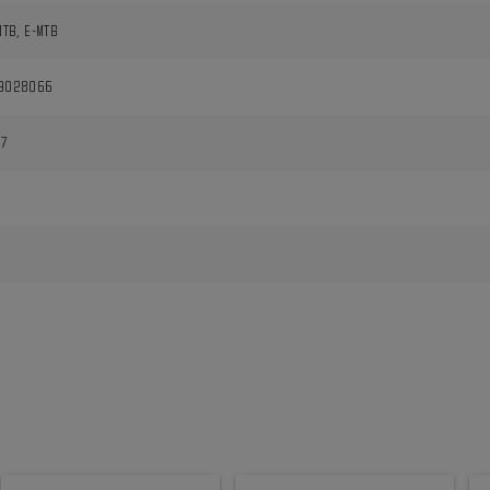
MTB, E-MTB
9028066
27
i