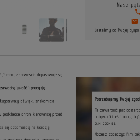
Masz pyt
pho
mail
Jesteśmy do Twojej dyspoz
22,2 mm, z łatwością dopasowuje się
zawodną jakość i precyzję
Potrzebujemy Twojej zgod
 długotrwały dźwięk, znakomicie
Ta zawartość jest dostar
w podkładce chroni kierownicę przed
aktywacji treści mogą by
pliki cookies.
a się odpornością na korozję i
Możesz zobaczyc film ta