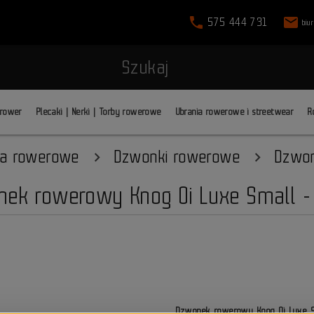
phone
mail
575 444 731
biu
Szukaj
 rower
Plecaki | Nerki | Torby rowerowe
Ubrania rowerowe i streetwear
R
ia rowerowe
Dzwonki rowerowe
Dzwon
ek rowerowy Knog Oi Luxe Small - 
Dzwonek rowerowy Knog Oi Luxe Sm