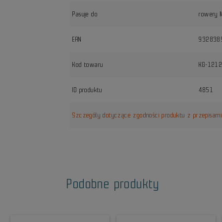
Pasuje do
rowery 
EAN
932838
Kod towaru
KG-121
ID produktu
4851
Szczegóły dotyczące zgodności produktu z przepisam
Podobne produkty