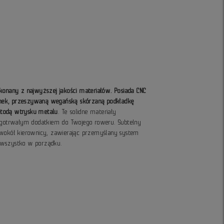
konany z najwyższej jakości materiałów. Posiada CNC
nek, przeszywaną wegańską skórzaną podkładkę
todą wtrysku metalu
. Te solidne materiały
ługotrwałym dodatkiem do Twojego roweru. Subtelny
 wokół kierownicy, zawierając przemyślany system
 wszystko w porządku.