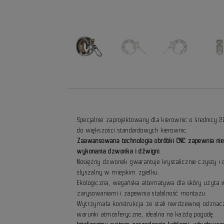
Specjalnie zaprojektowany dla kierownic o średnicy 
do większości standardowych kierownic.
Zaawansowana technologia obróbki CNC zapewnia nie
wykonania dzwonka i dźwigni
.
Mosiężny dzwonek gwarantuje krystalicznie czysty i
słyszalny w miejskim zgiełku.
Ekologiczna, wegańska alternatywa dla skóry użyta 
zarysowaniami i zapewnia stabilność montażu.
Wytrzymała konstrukcja ze stali nierdzewnej odznacz
warunki atmosferyczne, idealna na każdą pogodę.