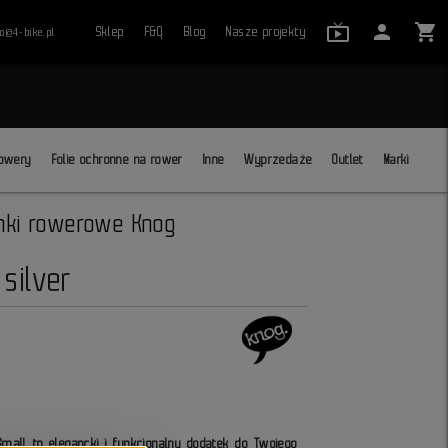
live_tv_24
person
shopping_cart
Sklep
F&Q
Blog
Nasze projekty
ro@4-bike.pl
close
owery
Folie ochronne na rower
Inne
Wyprzedaże
Outlet
Marki
ki rowerowe Knog
silver
all to elegancki i funkcjonalny dodatek do Twojego