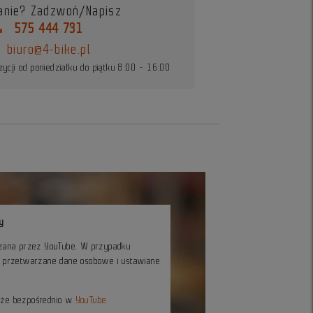
anie? Zadzwoń/Napisz
ne
575 444 731
biuro@4-bike.pl
ycji od poniedziałku do piątku 8:00 - 16:00
y
czana przez YouTube. W przypadku
ć przetwarzane dane osobowe i ustawiane
kże bezpośrednio w
YouTube