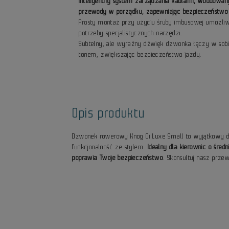
Inteligentny system zarządzania kablami, wbudowan
przewody w porządku, zapewniając bezpieczeństwo 
Prosty montaż przy użyciu śruby imbusowej umożliwi
potrzeby specjalistycznych narzędzi.
Subtelny, ale wyraźny dźwięk dzwonka łączy w sob
tonem, zwiększając bezpieczeństwo jazdy.
Opis produktu
Dzwonek rowerowy Knog Oi Luxe Small to wyjątkowy doda
funkcjonalność ze stylem.
Idealny dla kierownic o śre
poprawia Twoje bezpieczeństwo
. Skonsultuj nasz prze