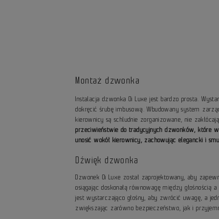
Montaż dzwonka
Instalacja dzwonka Oi Luxe jest bardzo prosta. Wysta
dokręcić śrubę imbusową. Wbudowany system zarząd
kierownicy są schludnie zorganizowane, nie zakłóca
przeciwieństwie do tradycyjnych dzwonków, które wys
unosić wokół kierownicy, zachowując elegancki i sm
Dźwięk dzwonka
Dzwonek Oi Luxe został zaprojektowany, aby zapewn
osiągając doskonałą równowagę między głośnością a 
jest wystarczająco głośny, aby zwrócić uwagę, a jed
zwiększając zarówno bezpieczeństwo, jak i przyjem