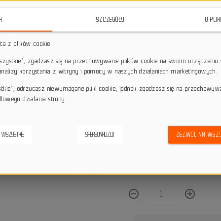
roweru
, zapewniający piękny i 
materiałów, oferuje trwałość i styl
A
SZCZEGÓŁY
O PLI
star_border
star_border
star_border
star_border
star_border
sta z plików cookie
wszystkie”, zgadzasz się na przechowywanie plików cookie na swoim urządzeniu 
 analizy korzystania z witryny i pomocy w naszych działaniach marketingowych.
Darmowa dostawa przy z
local_shipping
Dotyczy wysyłki na terenie P
stkie”, odrzucasz niewymagane pliki cookie, jednak zgadzasz się na przechowyw
keyboard_return
14 dni na odstąpienie od
łowego działania strony.
credit_score
Wygodne płatności
 WSZYSTKIE
SPERSONALIZUJ
ZEZWÓL NA WSZY
Dostępna ilość:
remove_circle_outline
add_circle_outline