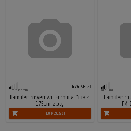
676,56 zł
Ostatnie sztuki
Mała ilość
Hamulec rowerowy Formula Cura 4
Hamulec ro
175cm złoty
FM 
shopping_cart
shopping_cart
DO KOSZYKA