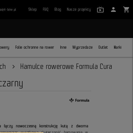
live_tv_24
person
shopping_cart
Sklep
F&Q
Blog
Nasze projekty
ro@4-bike.pl
close
owery
Folie ochronne na rower
Inne
Wyprzedaże
Outlet
Marki
ch
Hamulce rowerowe Formula Cura
czarny
a łączy nowoczesną konstrukcję kutą z dwoma
zapewniając wyjątkową skuteczność hamowania w