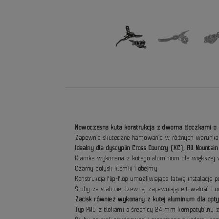
Nowoczesna kuta konstrukcja z dwoma tłoczkami o
Zapewnia skuteczne hamowanie w różnych warunka
Idealny dla dyscyplin Cross Country (XC), All Mountai
Klamka wykonana z kutego aluminium dla większej w
Czarny połysk klamki i obejmy
Konstrukcja flip-flop umożliwiająca łatwą instalację 
Śruby ze stali nierdzewnej zapewniające trwałość i 
Zacisk również wykonany z kutej aluminium dla opty
Typ PM6 z tłokami o średnicy 24 mm kompatybilny 