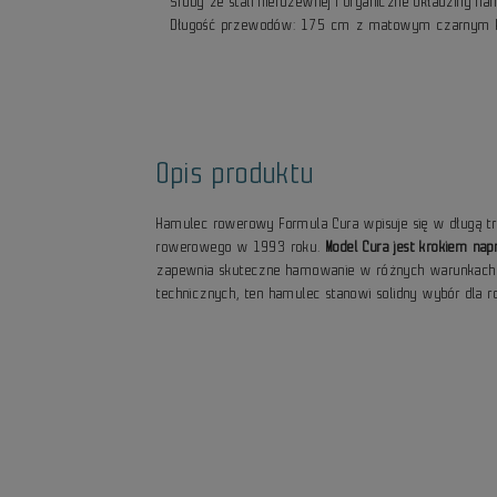
Śruby ze stali nierdzewnej i organiczne okładziny ha
Długość przewodów: 175 cm z matowym czarnym 
Opis produktu
Hamulec rowerowy Formula Cura wpisuje się w długą 
rowerowego w 1993 roku.
Model Cura jest krokiem n
zapewnia skuteczne hamowanie w różnych warunkach jaz
technicznych, ten hamulec stanowi solidny wybór dl