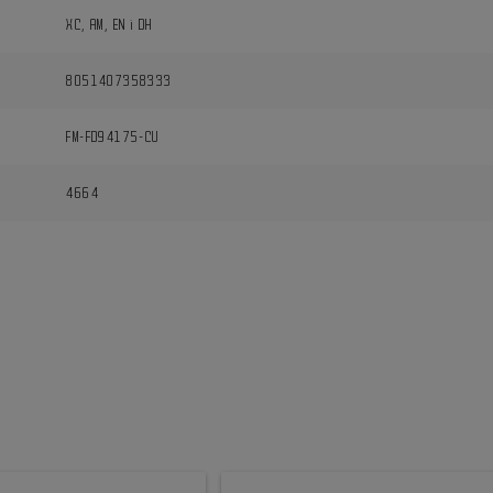
XC, AM, EN i DH
8051407358333
FM-FD94175-CU
4664
i