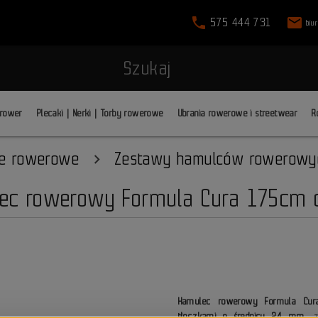
phone
mail
575 444 731
biu
Szukaj
 rower
Plecaki | Nerki | Torby rowerowe
Ubrania rowerowe i streetwear
R
e rowerowe
Zestawy hamulców rowerowy
ec rowerowy Formula Cura 175cm 
Hamulec rowerowy Formula Cur
tłoczkami o średnicy 24 mm
, 