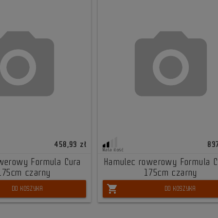
458,93 zł
837
Mała ilość
werowy Formula Cura
Hamulec rowerowy Formula C
175cm czarny
175cm czarny
shopping_cart
DO KOSZYKA
DO KOSZYKA