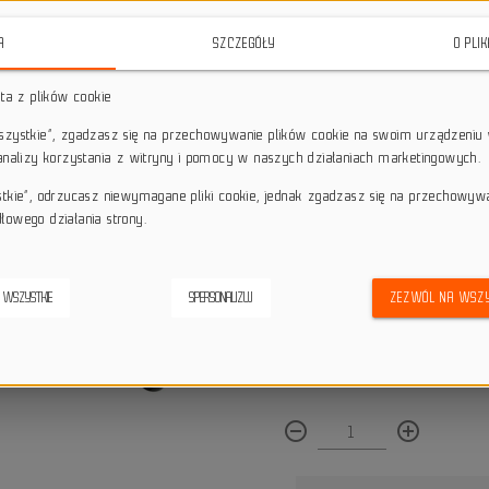
różnorodnych dyscyplinach rowero
aluminium dla zwiększonej wytrzym
A
SZCZEGÓŁY
O PLI
star_border
star_border
star_border
star_border
star_border
sta z plików cookie
wszystkie”, zgadzasz się na przechowywanie plików cookie na swoim urządzeniu 
 analizy korzystania z witryny i pomocy w naszych działaniach marketingowych.
Darmowa dostawa przy z
local_shipping
Dotyczy wysyłki na terenie P
stkie”, odrzucasz niewymagane pliki cookie, jednak zgadzasz się na przechowyw
keyboard_return
14 dni na odstąpienie od
łowego działania strony.
credit_score
Wygodne płatności
 WSZYSTKIE
SPERSONALIZUJ
ZEZWÓL NA WSZY
Dostępna ilość:
remove_circle_outline
add_circle_outline