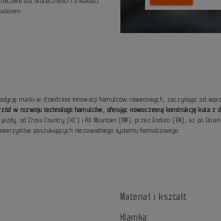
mulcowe dla skuteczności i trwałości
kolorem
tradycję marki w dziedzinie innowacji hamulców rowerowych, zaczynając od wp
aprzód w rozwoju technologii hamulców, oferując nowoczesną konstrukcję kuta 
dy, od Cross Country (XC) i All Mountain (AM), przez Enduro (EN), aż po Down
a rowerzystów poszukujących niezawodnego systemu hamulcowego.
Materiał i kształt
Klamka: