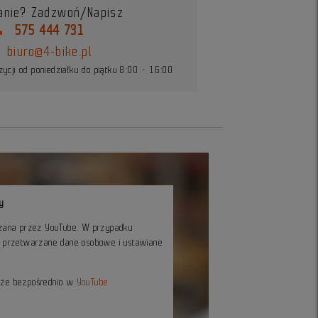
anie? Zadzwoń/Napisz
ne
575 444 731
biuro@4-bike.pl
ycji od poniedziałku do piątku 8:00 - 16:00
y
czana przez YouTube. W przypadku
ć przetwarzane dane osobowe i ustawiane
kże bezpośrednio w
YouTube