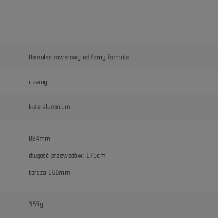
Hamulec rowerowy od firmy Formula
czarny
kute aluminium
Ø24mm
długość przewodów: 175cm
tarcza 160mm
359g