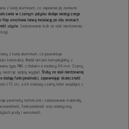
na z kutej aluminium, co zapewnia jej zarówno
ończenie w czarnym połysku dodaje estetycznego
p-flop umożliwia łatwą instalację po obu stronach
ność użycia.
Zastosowanie śrub ze stali nierdzewnej
rozję.
nany z kutej aluminium, co gwarantuje
ci konstrukcji. Model ten jest kompatybilny z
waniu typu PM6 z tłokami o średnicy 24 mm. Czarny
ą, tworząc spójny wygląd.
Śruby ze stali nierdzewnej
e dodają funkcjonalności, zapewniając skuteczność
si 175 cm, a ich matowy czarny kolor współgra z
oje parametry techniczne i zastosowane materiały,
iezawodność, funkcjonalność oraz estetyczny
tylach jazdy i warunkach.