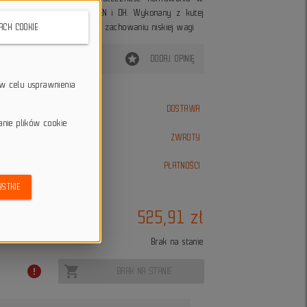
wych, takich jak XC, AM, EN i DH. Wykonany z kutej
ałości przy jednoczesnym zachowaniu niskiej wagi
KACH COOKIE
stars
DODAJ OPINIĘ
w celu usprawnienia
akupach od 250 zł
DOSTAWA
olski
anie plików cookie
 umowy
ZWROTY
PŁATNOŚCI
STKIE
525,91 zł
Brak na stanie
error
shopping_cart
BRAK NA STANIE