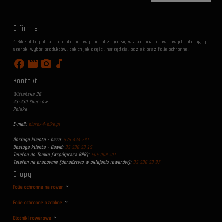
O firmie
4-Bike.pl to polski sklep internetowy specjalizujący się w akcesoriach rowerowych, oferujący
szeroki wybór produktów, takich jak części, narzędzia, odzież oraz folie ochronne.
facebook
movie
photo_camera
music_note
Kontakt
Wiślańska 26
43-430 Skoczów
Polska
E-mail:
biuro@4-bike.pl
Obsługa klienta - biuro:
575 444 731
Obsługa klienta - Dawid:
33 300 33 15
Telefon do Tomka (współpraca B2B):
505 002 401
Telefon na pracownie (doradztwo w oklejaniu rowerów):
33 300 33 97
Grupy
Folie ochronne na rower
Folie ochronne ozdobne
Błotniki rowerowe