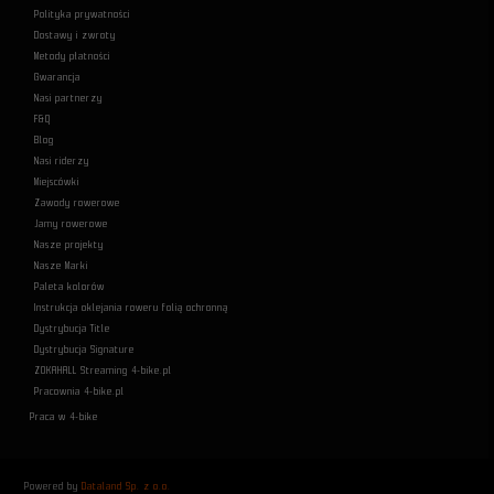
Polityka prywatności
Dostawy i zwroty
Metody płatności
Gwarancja
Nasi partnerzy
F&Q
Blog
Nasi riderzy
Miejscówki
Zawody rowerowe
Jamy rowerowe
Nasze projekty
Nasze Marki
Paleta kolorów
Instrukcja oklejania roweru folią ochronną
Dystrybucja Title
Dystrybucja Signature
ZOKAHALL Streaming 4-bike.pl
Pracownia 4-bike.pl
Praca w 4-bike
Powered by
Dataland Sp. z o.o.