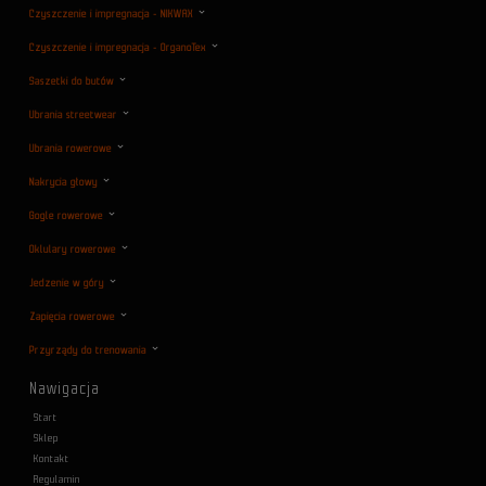
Czyszczenie i impregnacja - NIKWAX
Czyszczenie i impregnacja - OrganoTex
Saszetki do butów
Ubrania streetwear
Ubrania rowerowe
Nakrycia głowy
Gogle rowerowe
Oklulary rowerowe
Jedzenie w góry
Zapięcia rowerowe
Przyrządy do trenowania
Nawigacja
Start
Sklep
Kontakt
Regulamin