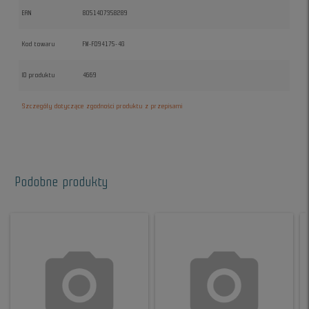
EAN
8051407358289
Kod towaru
FM-FD94175-4G
ID produktu
4669
Szczegóły dotyczące zgodności produktu z przepisami
Podobne produkty