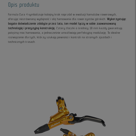
Opis produktu
Formula Cura 4 symbolizuje kolejny krok naprzód w ewolucji hamulców rowerowych,
oferując niezrównaną wydajność i siłę hamowania dla rowerzystów górskich.
Wykorzystując
bogate doświadczenie zdobyte przez lata, ten model łączy w sobie zaawansowaną
technologię i precyzyjną konstrukcję.
Cztery tłoczki o średnicy 18 mm każdy gwarantują
potężną moc hamowania, a jednocześnie umożliwiają perfekcyjną modulację. To idealne
rozwiązanie dla tych, którzy szukają pewności i kontroli na stromych zjazdach i
technicznych trasach.