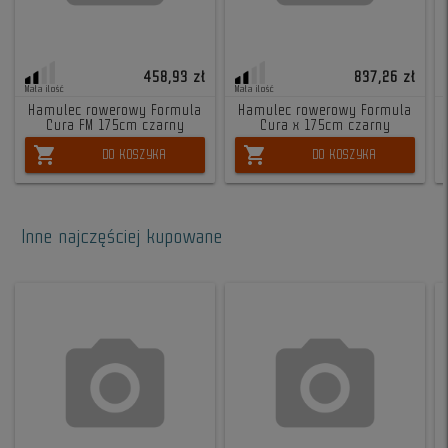
458,93 zł
837,26 zł
Mała ilość
Mała ilość
Hamulec rowerowy Formula
Hamulec rowerowy Formula
Cura FM 175cm czarny
Cura x 175cm czarny
shopping_cart
shopping_cart
DO KOSZYKA
DO KOSZYKA
Inne najczęściej kupowane