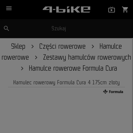
menu
live_tv_
shopping_cart
search
Szukaj
close
Sklep
Części rowerowe
Hamulce
rowerowe
Zestawy hamulców rowerowych
Hamulce rowerowe Formula Cura
Hamulec rowerowy Formula Cura 4 175cm złoty