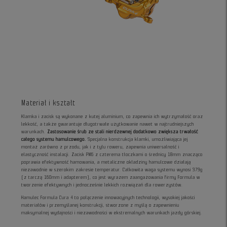
Materiał i kształt
Klamka i zacisk są wykonane z kutej aluminium, co zapewnia ich wytrzymałość oraz
lekkość, a także gwarantuje długotrwałe użytkowanie nawet w najtrudniejszych
warunkach.
Zastosowanie śrub ze stali nierdzewnej dodatkowo zwiększa trwałość
całego systemu hamulcowego.
Specjalna konstrukcja klamki, umożliwiająca jej
montaż zarówno z przodu, jak i z tyłu roweru, zapewnia uniwersalność i
elastyczność instalacji. Zacisk PM6 z czterema tłoczkami o średnicy 18mm znacząco
poprawia efektywność hamowania, a metaliczne okładziny hamulcowe działają
niezawodnie w szerokim zakresie temperatur. Całkowita waga systemu wynosi 379g
(z tarczą 160mm i adapterem), co jest wyrazem zaangażowania firmy Formula w
tworzenie efektywnych i jednocześnie lekkich rozwiązań dla rowerzystów.
Hamulec Formula Cura 4 to połączenie innowacyjnych technologii, wysokiej jakości
materiałów i przemyślanej konstrukcji, stworzone z myślą o zapewnieniu
maksymalnej wydajności i niezawodności w ekstremalnych warunkach jazdy górskiej.