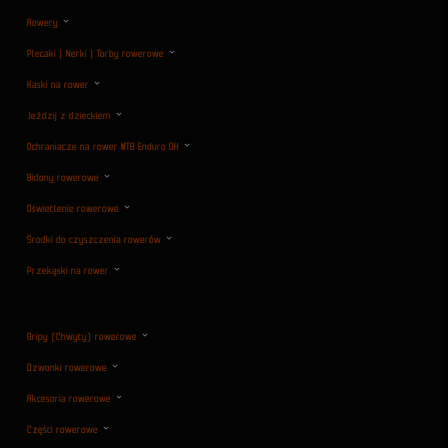
Rowery
Plecaki | Nerki | Torby rowerowe
Kaski na rower
Jeździj z dzieckiem
Ochraniacze na rower MTB Enduro DH
Bidony rowerowe
Oświetlenie rowerowe
Środki do czyszczenia rowerów
Przekąski na rower
Gripy (Chwyty) rowerowe
Dzwonki rowerowe
Akcesoria rowerowe
Części rowerowe