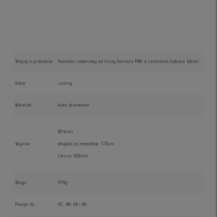
Więcej o produkcie
Hamulec rowerowy od firmy Formula PM6 z czterema tłokami 18mm
Kolor
czarny
Materiał
kute aluminium
Ø24mm
Wymiar
długość przewodów: 175cm
tarcza 160mm
Waga
379g
Pasuje do
XC, AM, EN i DH