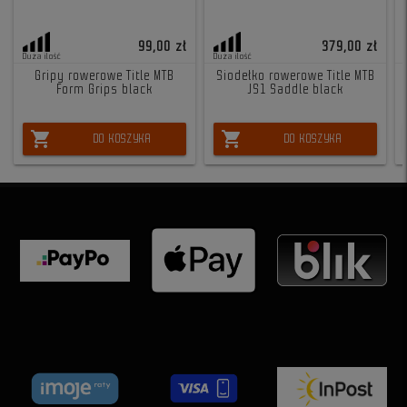
99,00 zł
379,00 zł
Duża ilość
Duża ilość
Gripy rowerowe Title MTB
Siodełko rowerowe Title MTB
Form Grips black
JS1 Saddle black
shopping_cart
shopping_cart
DO KOSZYKA
DO KOSZYKA