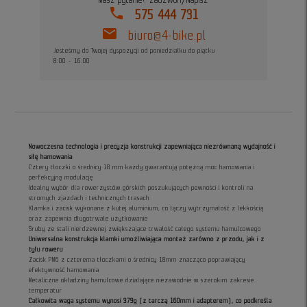
Masz pytanie? Zadzwoń/Napisz
phone
575 444 731
mail
biuro@4-bike.pl
Jesteśmy do Twojej dyspozycji od poniedziałku do piątku
8:00 - 16:00
Nowoczesna technologia i precyzja konstrukcji zapewniająca niezrównaną wydajność i
siłę hamowania
Cztery tłoczki o średnicy 18 mm każdy gwarantują potężną moc hamowania i
perfekcyjną modulację
Idealny wybór dla rowerzystów górskich poszukujących pewności i kontroli na
stromych zjazdach i technicznych trasach
Klamka i zacisk wykonane z kutej aluminium, co łączy wytrzymałość z lekkością
oraz zapewnia długotrwałe użytkowanie
Śruby ze stali nierdzewnej zwiększające trwałość całego systemu hamulcowego
Uniwersalna konstrukcja klamki umożliwiająca montaż zarówno z przodu, jak i z
tyłu roweru
Zacisk PM6 z czterema tłoczkami o średnicy 18mm znacząco poprawiający
efektywność hamowania
Metaliczne okładziny hamulcowe działające niezawodnie w szerokim zakresie
temperatur
Całkowita waga systemu wynosi 379g (z tarczą 160mm i adapterem), co podkreśla