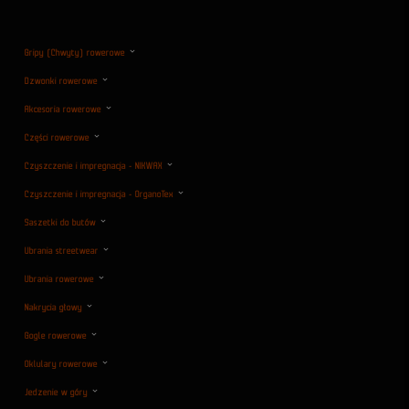
Gripy (Chwyty) rowerowe
Dzwonki rowerowe
Akcesoria rowerowe
Części rowerowe
Czyszczenie i impregnacja - NIKWAX
Czyszczenie i impregnacja - OrganoTex
Saszetki do butów
Ubrania streetwear
Ubrania rowerowe
Nakrycia głowy
Gogle rowerowe
Oklulary rowerowe
Jedzenie w góry