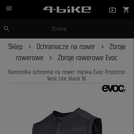
menu
live_tv_
shopping_cart
search
Szukaj
close
Sklep
Ochraniacze na rower
Zbroje
rowerowe
Zbroje rowerowe Evoc
Kamizelka ochronna na rower męska Evoc Protector
Vest Lite black XL