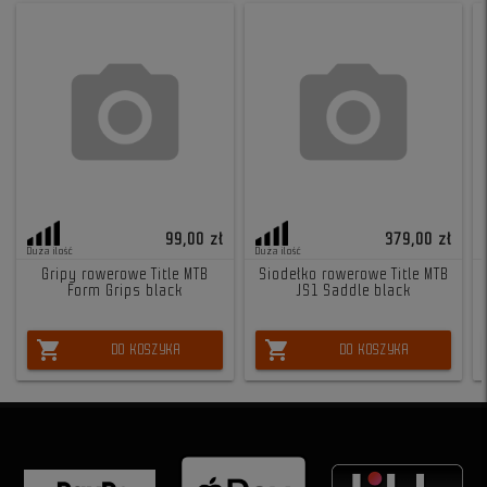
99,00 zł
379,00 zł
Duża ilość
Duża ilość
Gripy rowerowe Title MTB
Siodełko rowerowe Title MTB
Form Grips black
JS1 Saddle black
shopping_cart
shopping_cart
DO KOSZYKA
DO KOSZYKA