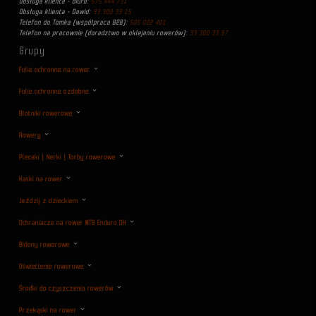
Obsługa klienta - biuro:
575 444 731
Obsługa klienta - Dawid:
33 300 33 15
Telefon do Tomka (współpraca B2B):
505 002 401
Telefon na pracownie (doradztwo w oklejaniu rowerów):
33 300 33 97
Grupy
Folie ochronne na rower
Folie ochronne ozdobne
Błotniki rowerowe
Rowery
Plecaki | Nerki | Torby rowerowe
Kaski na rower
Jeździj z dzieckiem
Ochraniacze na rower MTB Enduro DH
Bidony rowerowe
Oświetlenie rowerowe
Środki do czyszczenia rowerów
Przekąski na rower