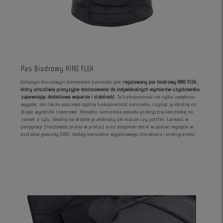
Pas Biodrowy AIRO FLEX:
Kolejnym kluczowym elementem kamizelki jest
regulowany pas biodrowy AIRO FLEX,
który umożliwia precyzyjne dostosowanie do indywidualnych wymiarów użytkownika,
zapewniając dodatkowe wsparcie i stabilność
. Ta funkcjonalność nie tylko zwiększa
wygodę, ale także poprawia ogólną funkcjonalność kamizelki, czyniąc ją idealną na
długie wycieczki rowerowe. Ponadto, kamizelka posiada praktyczną kieszonkę na
zamek z tyłu, idealną na drobne przedmioty jak klucze czy portfel. Łatwość w
pielęgnacji (możliwość prania w pralce) oraz elegancki detal w postaci wycięcia w
kształcie gwiazdy EVOC, dodają kamizelce wyjątkowego charakteru i praktyczności.