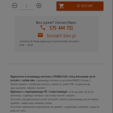
remove_circle_outline
add_circle_outline
shopping_cart
DO KOSZYKA
Masz pytanie? Zadzwoń/Napisz
phone
575 444 731
mail
biuro@4-bike.pl
Jesteśmy do Twojej dyspozycji od poniedziałku do piątku
8:00 - 16:00
Wyposażona w innowacyjny ochraniacz LITESHIELD FLEX, który dostosowuje się do
kształtu i ruchów ciała
, zapewniając ochronę na poziomie EN1621-2 klasy 1.
Skonstruowana z kombinacji elastanu, poliestru i pianki EVA, co gwarantuje
wytrzymałość, lekkość i komfort.
Wykonana z recyklingowanego PET i fusów kawowych
, co przyczynia się do jej
chłonności, szybkiego schnięcia i naturalnej kontroli zapachu.
Starannie zaprojektowany kształt kamizelki, idealnie dopasowujący się do męskiej
sylwetki, zwiększając swobodę ruchów.
Umożliwia indywidualne dopasowanie do sylwetki, zapewniając stabilność i wsparcie
podczas ruchu.