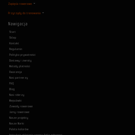
Zapięcia rowerowe
Przyrządy do trenowania
Nawigacja
Start
Sklep
Kontakt
Regulamin
Polityka prywatności
Dostawy i zwroty
Metody płatności
Gwarancja
Nasi partnerzy
F&Q
Blog
Nasi riderzy
Miejscówki
Zawody rowerowe
Jamy rowerowe
Nasze projekty
Nasze Marki
Paleta kolorów
Instrukcja oklejania roweru folią ochronną