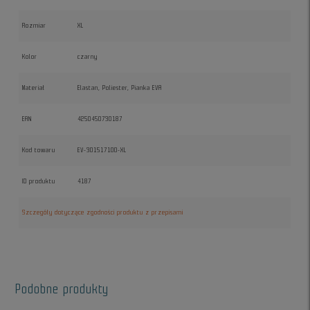
Rozmiar
XL
Kolor
czarny
Materiał
Elastan, Poliester, Pianka EVA
EAN
4250450730187
Kod towaru
EV-301517100-XL
ID produktu
4187
Szczegóły dotyczące zgodności produktu z przepisami
Podobne produkty