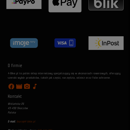
O firmie
4-Bike.pl to polski sklep internetowy specjalizujący się w akcesoriach rowerowych, oferujący
szeroki wybór produktów, takich jak części, narzędzia, odzież oraz folie ochronne.
facebook
movie
photo_camera
music_note
Kontakt
Wiślańska 26
43-430 Skoczów
Polska
E-mail:
biuro@4-bike.pl