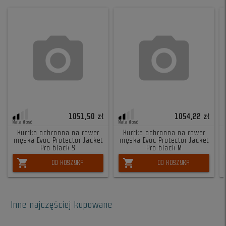
1051,50 zł
1054,22 zł
Mała ilość
Mała ilość
Kurtka ochronna na rower
Kurtka ochronna na rower
męska Evoc Protector Jacket
męska Evoc Protector Jacket
Pro black S
Pro black M
shopping_cart
shopping_cart
DO KOSZYKA
DO KOSZYKA
Inne najczęściej kupowane