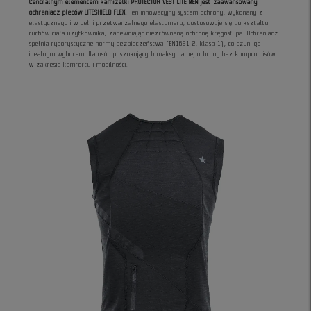
Centralnym elementem kamizelki PROTECTOR VEST LITE MEN jest zaawansowany
ochraniacz pleców LITESHIELD FLEX
. Ten innowacyjny system ochrony, wykonany z
elastycznego i w pełni przetwarzalnego elastomeru, dostosowuje się do kształtu i
ruchów ciała użytkownika, zapewniając niezrównaną ochronę kręgosłupa. Ochraniacz
spełnia rygorystyczne normy bezpieczeństwa (EN1621-2, klasa 1), co czyni go
idealnym wyborem dla osób poszukujących maksymalnej ochrony bez kompromisów
w zakresie komfortu i mobilności.