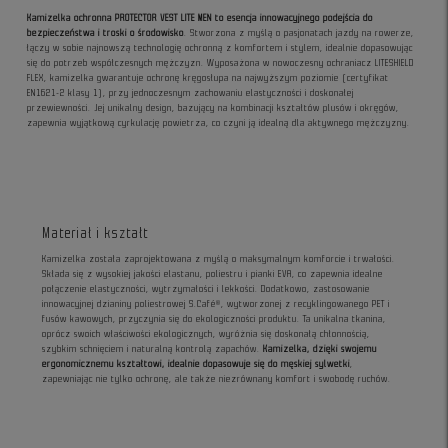
Kamizelka ochronna PROTECTOR VEST LITE MEN to esencja innowacyjnego podejścia do
bezpieczeństwa i troski o środowisko
. Stworzona z myślą o pasjonatach jazdy na rowerze,
łączy w sobie najnowszą technologię ochronną z komfortem i stylem, idealnie dopasowując
się do potrzeb współczesnych mężczyzn. Wyposażona w nowoczesny ochraniacz LITESHIELD
FLEX, kamizelka gwarantuje ochronę kręgosłupa na najwyższym poziomie (certyfikat
EN1621-2 klasy 1), przy jednoczesnym zachowaniu elastyczności i doskonałej
przewiewności. Jej unikalny design, bazujący na kombinacji kształtów plusów i okręgów,
zapewnia wyjątkową cyrkulację powietrza, co czyni ją idealną dla aktywnego mężczyzny.
Materiał i kształt
Kamizelka została zaprojektowana z myślą o maksymalnym komforcie i trwałości.
Składa się z wysokiej jakości elastanu, poliestru i pianki EVA, co zapewnia idealne
połączenie elastyczności, wytrzymałości i lekkości. Dodatkowo, zastosowanie
innowacyjnej dzianiny poliestrowej S.Café®, wytworzonej z recyklingowanego PET i
fusów kawowych, przyczynia się do ekologiczności produktu. Ta unikalna tkanina,
oprócz swoich właściwości ekologicznych, wyróżnia się doskonałą chłonnością,
szybkim schnięciem i naturalną kontrolą zapachów.
Kamizelka, dzięki swojemu
ergonomicznemu kształtowi, idealnie dopasowuje się do męskiej sylwetki
,
zapewniając nie tylko ochronę, ale także niezrównany komfort i swobodę ruchów.