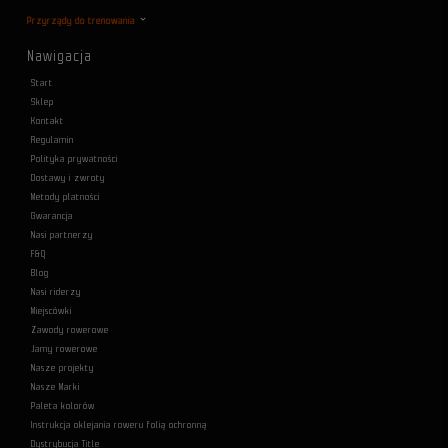
Przyrządy do trenowania
Nawigacja
Start
Sklep
Kontakt
Regulamin
Polityka prywatności
Dostawy i zwroty
Metody płatności
Gwarancja
Nasi partnerzy
F&Q
Blog
Nasi riderzy
Miejscówki
Zawody rowerowe
Jamy rowerowe
Nasze projekty
Nasze Marki
Paleta kolorów
Instrukcja oklejania roweru folią ochronną
Dystrybucja Title