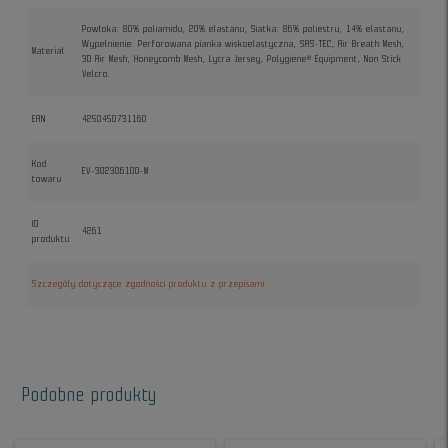
Powłoka: 80% poliamidu, 20% elastanu, Siatka: 86% poliestru, 14% elastanu,
Wypełnienie: Perforowana pianka wiskoelastyczna, SAS-TEC, Air Breath Mesh,
Materiał
3D Air Mesh, Honeycomb Mesh, Lycra Jersey, Polygiene® Equipment, Non Stick
Velcro.
EAN
4250450731160
Kod
EV-302306100-M
towaru
ID
4261
produktu
Szczegóły dotyczące zgodności produktu z przepisami
Podobne produkty