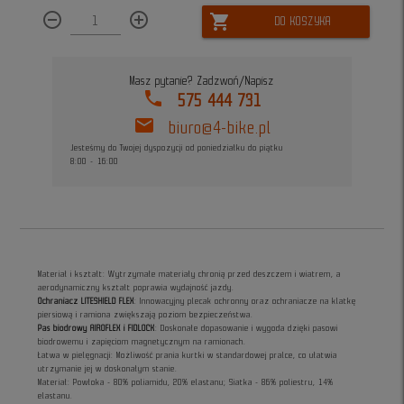
remove_circle_outline
add_circle_outline
shopping_cart
DO KOSZYKA
Masz pytanie? Zadzwoń/Napisz
phone
575 444 731
mail
biuro@4-bike.pl
Jesteśmy do Twojej dyspozycji od poniedziałku do piątku
8:00 - 16:00
Materiał i kształt: Wytrzymałe materiały chronią przed deszczem i wiatrem, a
aerodynamiczny kształt poprawia wydajność jazdy.
Ochraniacz LITESHIELD FLEX
: Innowacyjny plecak ochronny oraz ochraniacze na klatkę
piersiową i ramiona zwiększają poziom bezpieczeństwa.
Pas biodrowy AIROFLEX i FIDLOCK
: Doskonałe dopasowanie i wygoda dzięki pasowi
biodrowemu i zapięciom magnetycznym na ramionach.
Łatwa w pielęgnacji: Możliwość prania kurtki w standardowej pralce, co ułatwia
utrzymanie jej w doskonałym stanie.
Materiał: Powłoka - 80% poliamidu, 20% elastanu; Siatka - 86% poliestru, 14%
elastanu.