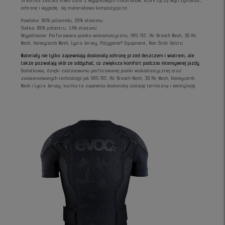
Ta kurtka została stworzona z wyjątkowych materiałów, które łączą wytrzymałość,
ochronę i wygodę. Jej materiałowa kompozycja to:
Powłoka: 80% poliamidu, 20% elastanu
Siatka: 86% poliestru, 14% elastanu
Wypełnienie: Perforowana pianka wiskoelastyczna, SAS-TEC, Air Breath Mesh, 3D Air
Mesh, Honeycomb Mesh, Lycra Jersey, Polygiene® Equipment, Non Stick Velcro
Materiały nie tylko zapewniają doskonałą ochronę przed deszczem i wiatrem, ale
także pozwalają skórze oddychać, co zwiększa komfort podczas intensywnej jazdy
.
Dodatkowo, dzięki zastosowaniu perforowanej pianki wiskoelastycznej oraz
zaawansowanych technologii jak SAS-TEC, Air Breath Mesh, 3D Air Mesh, Honeycomb
Mesh i Lycra Jersey, kurtka ta zapewnia doskonałą izolację termiczną i wentylację.