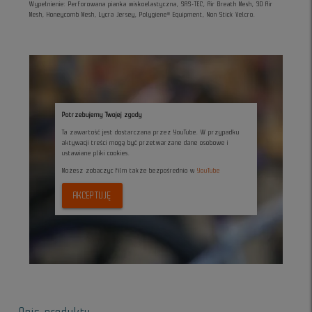
Wypełnienie: Perforowana pianka wiskoelastyczna, SAS-TEC, Air Breath Mesh, 3D Air
Mesh, Honeycomb Mesh, Lycra Jersey, Polygiene® Equipment, Non Stick Velcro.
Potrzebujemy Twojej zgody
Ta zawartość jest dostarczana przez YouTube. W przypadku
aktywacji treści mogą być przetwarzane dane osobowe i
ustawiane pliki cookies.
Możesz zobaczyc film także bezpośrednio w
YouTube
AKCEPTUJĘ