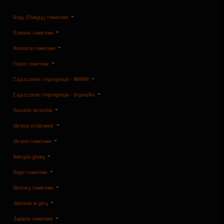
Gripy (Chwyty) rowerowe
Dzwonki rowerowe
Akcesoria rowerowe
Części rowerowe
Czyszczenie i impregnacja - NIKWAX
Czyszczenie i impregnacja - OrganoTex
Saszetki do butów
Ubrania streetwear
Ubrania rowerowe
Nakrycia głowy
Gogle rowerowe
Oklulary rowerowe
Jedzenie w góry
Zapięcia rowerowe