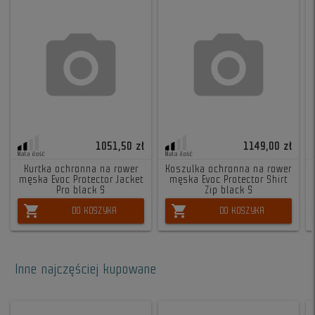
1051,50 zł
1149,00 zł
Mała ilość
Mała ilość
Kurtka ochronna na rower
Koszulka ochronna na rower
męska Evoc Protector Jacket
męska Evoc Protector Shirt
Pro black S
Zip black S
shopping_cart
shopping_cart
DO KOSZYKA
DO KOSZYKA
Inne najczęściej kupowane