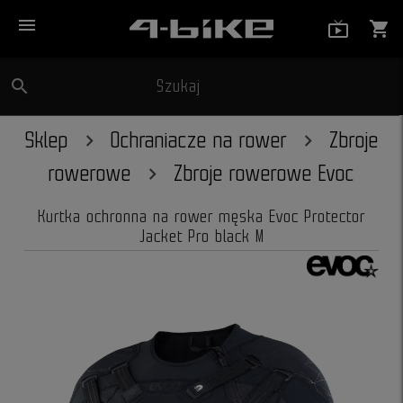
menu
live_tv_
shopping_cart
search
Szukaj
close
Sklep
Ochraniacze na rower
Zbroje
rowerowe
Zbroje rowerowe Evoc
Kurtka ochronna na rower męska Evoc Protector
Jacket Pro black M