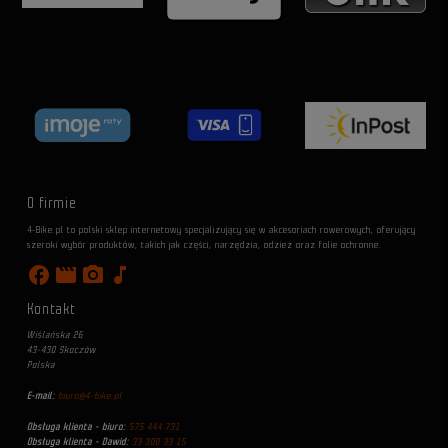
O firmie
4-Bike.pl to polski sklep internetowy specjalizujący się w akcesoriach rowerowych, oferujący
szeroki wybór produktów, takich jak części, narzędzia, odzież oraz folie ochronne.
facebook
movie
photo_camera
music_note
Kontakt
Wiślańska 26
43-430 Skoczów
Polska
E-mail:
biuro@4-bike.pl
Obsługa klienta - biuro:
575 444 731
Obsługa klienta - Dawid:
33 300 33 15