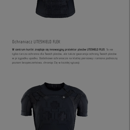
Ochraniacz LITESHIELD FLEX:
W centrum kurtki znajduje się innowacyjny protektor pleców LITESHIELD PLUS
. To nie
tylko tarcza ochronna dla Twoich pleców, ale także gwarancja ochrony Twoich pleców
w przypadku upadku. Dodatkowe ochraniacze na klatkę piersiową i ramiona podnoszą
poziom bezpieczeństwa, chroniąc Cię w każdej sytuacji.