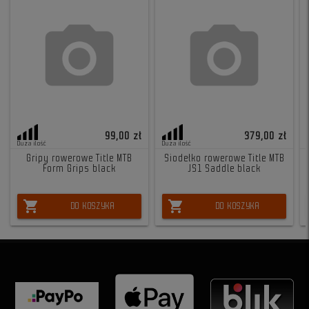
99,00 zł
379,00 zł
Duża ilość
Duża ilość
Gripy rowerowe Title MTB
Siodełko rowerowe Title MTB
Form Grips black
JS1 Saddle black
shopping_cart
shopping_cart
DO KOSZYKA
DO KOSZYKA