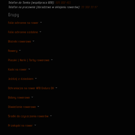
Telefon do Tomka (współpraca B2B):
505 002 401
Telefon na pracownie (doradztwo w oklejaniu rowerów):
33 300 33 97
Grupy
Folie ochronne na rower
Folie ochronne ozdobne
Błotniki rowerowe
Rowery
Plecaki | Nerki | Torby rowerowe
Kaski na rower
Jeździj z dzieckiem
Ochraniacze na rower MTB Enduro DH
Bidony rowerowe
Oświetlenie rowerowe
Środki do czyszczenia rowerów
Przekąski na rower