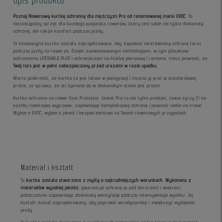
Opis produktu
Poznaj Rowerową kurtkę ochronną dla mężczyzn Pro od renomowanej marki EVOC
. To
niezastąpiony sprzęt dla każdego pasjonata rowerów, który ceni sobie nie tylko doskonałą
ochronę, ale także komfort podczas jazdy.
Ta innowacyjna kurtka została zaprojektowana, aby zapewnić niezrównaną ochronę torsu
podczas jazdy na rowerze. Dzięki zaawansowanym technologiom, w tym plecakowi
ochronnemu LITESHIELD PLUS i ochraniaczom na klatkę piersiową i ramiona, masz pewność, że
Twój tors jest w pełni zabezpieczony przed urazami w razie upadku
.
Warto podkreślić, że kurtka ta jest łatwa w pielęgnacji i można ją prać w standardowej
pralce, co sprawia, że utrzymanie jej w doskonałym stanie jest proste.
Kurtka ochronna na rower Evoc Protector Jacket Pro to nie tylko produkt, towarzyszy Ci na
każdej rowerowej wyprawie, zapewniając kompleksową ochronę i pewność siebie na trasie.
Wybierz EVOC, wybierz jakość i bezpieczeństwo na Twoich rowerowych przygodach.
Materiał i kształt
Ta
kurtka została stworzona z myślą o najtrudniejszych warunkach. Wykonana z
materiałów wysokiej jakości
, gwarantuje ochronę przed deszczem i wiatrem,
jednocześnie zapewniając doskonałą wentylację podczas intensywnego wysiłku. Jej
kształt został zaprojektowany, aby poprawić aerodynamikę i zwiększyć wydajność
jazdy.