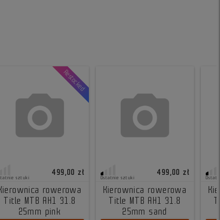
Restocked
499,00 zł
499,00 zł
statnie sztuki
Ostatnie sztuki
Ostatn
Kierownica rowerowa
Kierownica rowerowa
Ki
Title MTB AH1 31.8
Title MTB AH1 31.8
T
25mm pink
25mm sand