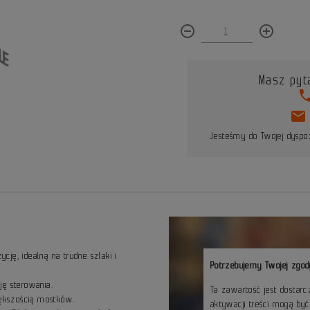
remove_circle_outline
add_circle_outline
Masz pyt
pho
mail
Jesteśmy do Twojej dyspoz
ję, idealną na trudne szlaki i
Potrzebujemy Twojej zgod
ję sterowania.
Ta zawartość jest dostar
ększością mostków.
aktywacji treści mogą by