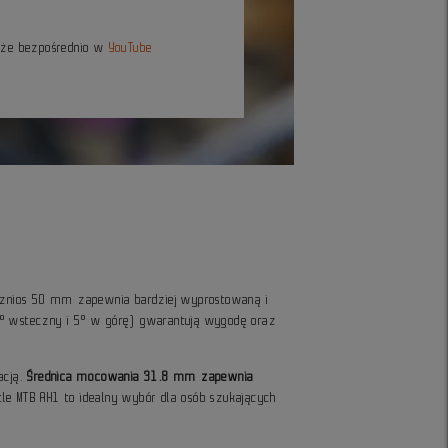
kże bezpośrednio w
YouTube
wznios 50 mm zapewnia bardziej wyprostowaną i
8° wsteczny i 5° w górę) gwarantują wygodę oraz
acją.
Średnica mocowania 31.8 mm zapewnia
tle MTB AH1 to idealny wybór dla osób szukających