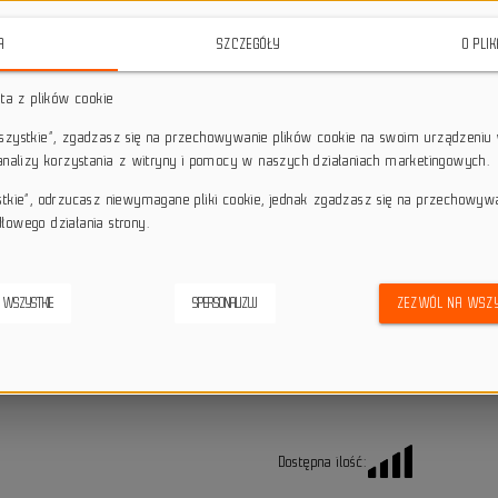
wygodną pozycję podczas dynamiczne
A
SZCZEGÓŁY
O PLI
star_border
star_border
star_border
star_border
star_border
sta z plików cookie
wszystkie”, zgadzasz się na przechowywanie plików cookie na swoim urządzeniu 
Darmowa dostawa przy z
local_shipping
 analizy korzystania z witryny i pomocy w naszych działaniach marketingowych.
Dotyczy wysyłki na terenie P
keyboard_return
14 dni na odstąpienie od
stkie”, odrzucasz niewymagane pliki cookie, jednak zgadzasz się na przechowyw
łowego działania strony.
credit_score
Wygodne płatności
 WSZYSTKIE
SPERSONALIZUJ
ZEZWÓL NA WSZY
Alternatywne produkty
Dostępna ilość: