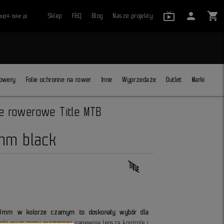
live_tv_24
person
shopping_cart
Sklep
F&Q
Blog
Nasze projekty
ro@4-bike.pl
close
owery
Folie ochronne na rower
Inne
Wyprzedaże
Outlet
Marki
ce rowerowe Title MTB
0mm black
 50mm w kolorze czarnym to doskonały wybór dla
ęki wyższemu wzniosowi zapewnia lepszą kontrolę i