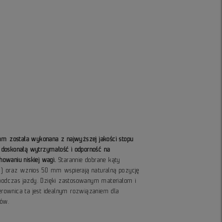
 mm została wykonana z najwyższej jakości stopu
 doskonałą wytrzymałość i odporność na
owaniu niskiej wagi.
Starannie dobrane kąty
ę) oraz wznios 50 mm wspierają naturalną pozycję
 podczas jazdy. Dzięki zastosowanym materiałom i
ierownica ta jest idealnym rozwiązaniem dla
tów.