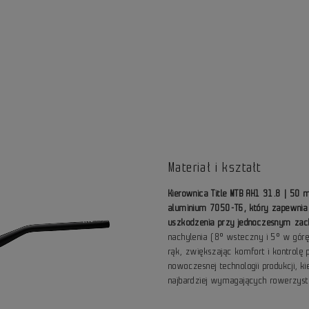
Materiał i kształt
Kierownica Title MTB AH1 31.8 | 50
aluminium 7050-T6, który zapewnia
uszkodzenia przy jednoczesnym zach
nachylenia (8° wsteczny i 5° w gór
rąk, zwiększając komfort i kontrolę
nowoczesnej technologii produkcji, k
najbardziej wymagających rowerzys