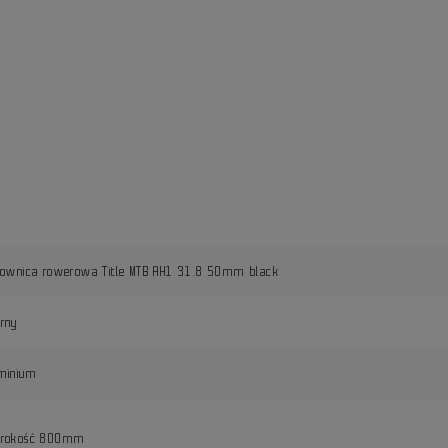
rownica rowerowa Title MTB AH1 31.8 50mm black
rny
minium
erokość 800mm