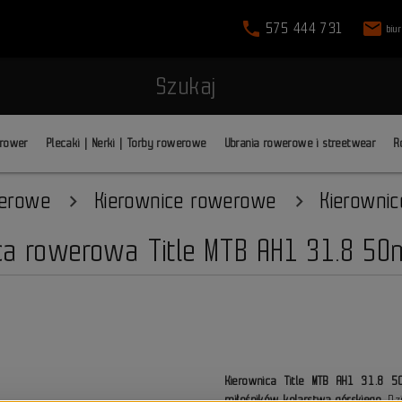
phone
mail
575 444 731
biu
Szukaj
 rower
Plecaki | Nerki | Torby rowerowe
Ubrania rowerowe i streetwear
R
werowe
Kierownice rowerowe
Kierowni
ca rowerowa Title MTB AH1 31.8 5
Kierownica Title MTB AH1 31.8
miłośników kolarstwa górskiego.
Dzi