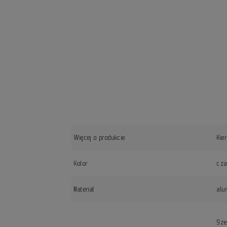
Więcej o produkcie
Kie
Kolor
cza
Materiał
alu
Sz