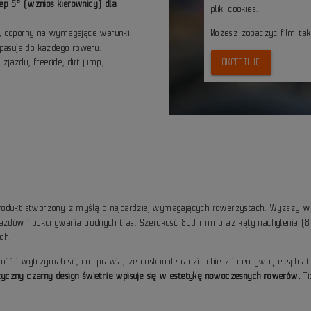
ep 5° (wznios kierownicy) dla
pliki cookies.
6, odporny na wymagające warunki.
Możesz zobaczyc film ta
 pasuje do każdego roweru.
jazdu, freeride, dirt jump,
AKCEPTUJĘ
produkt stworzony z myślą o najbardziej wymagających rowerzystach. Wyższy 
zjazdów i pokonywania trudnych tras. Szerokość 800 mm oraz kąty nachylenia (
ch.
ść i wytrzymałość, co sprawia, że doskonale radzi sobie z intensywną eksploat
yczny czarny design świetnie wpisuje się w estetykę nowoczesnych rowerów.
Ti