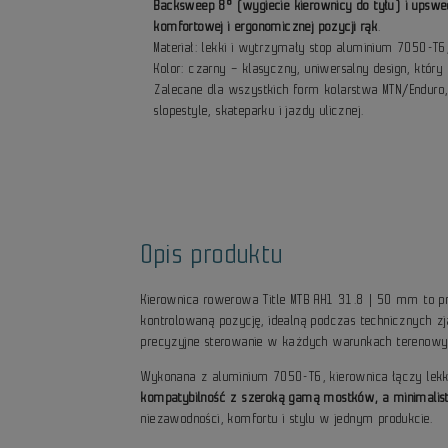
Backsweep 8° (wygiecie kierownicy do tyłu) i upswe
komfortowej i ergonomicznej pozycji rąk
.
Materiał: lekki i wytrzymały stop aluminium 7050-T
Kolor: czarny – klasyczny, uniwersalny design, który
Zalecane dla wszystkich form kolarstwa MTN/Enduro, z
slopestyle, skateparku i jazdy ulicznej.
Opis produktu
Kierownica rowerowa Title MTB AH1 31.8 | 50 mm to 
kontrolowaną pozycję, idealną podczas technicznych 
precyzyjne sterowanie w każdych warunkach terenowy
Wykonana z aluminium 7050-T6, kierownica łączy lekko
kompatybilność z szeroką gamą mostków, a minimalist
niezawodności, komfortu i stylu w jednym produkcie.