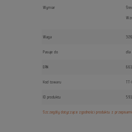
Wymiar
Śre
Wz
Waga
32
Pasuje do
dla
EAN
66
Kod towaru
TT
ID produktu
59
Szczegóły dotyczące zgodności produktu z przepisam