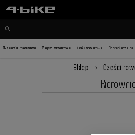
search
Akcesoria rowerowe
Części rowerowe
Kaski rowerowe
Ochraniacze na
Sklep
Części ro
Kierowni