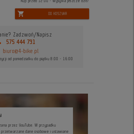
Kup przed 12:00 - wysyłka jeszcze dziś!
shopping_cart
DO KOSZYKA
anie? Zadzwoń/Napisz
ne
575 444 731
biuro@4-bike.pl
ycji od poniedziałku do piątku 8:00 - 16:00
y
czana przez YouTube. W przypadku
ć przetwarzane dane osobowe i ustawiane