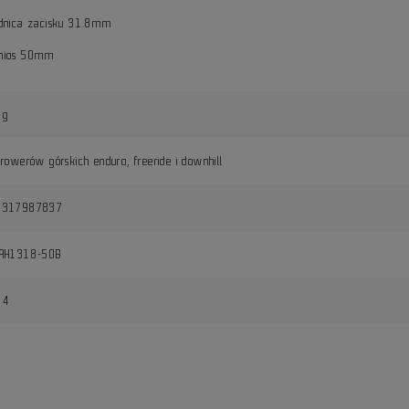
dnica zacisku 31.8mm
nios 50mm
6g
 rowerów górskich enduro, freeride i downhill
1317987837
-AH1318-50B
14
i