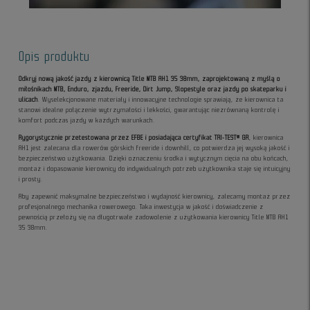
Opis produktu
Odkryj nową jakość jazdy z kierownicą Title MTB AH1 35 38mm, zaprojektowaną z myślą o
miłośnikach MTB, Enduro, zjazdu, Freeride, Dirt Jump, Slopestyle oraz jazdy po skateparku i
ulicach
. Wyselekcjonowane materiały i innowacyjne technologie sprawiają, że kierownica ta
stanowi idealne połączenie wytrzymałości i lekkości, gwarantując niezrównaną kontrolę i
komfort podczas jazdy w każdych warunkach.
Rygorystycznie przetestowana przez EFBE i posiadająca certyfikat TRI-TEST® GR
, kierownica
AH1 jest zalecana dla rowerów górskich freeride i downhill, co potwierdza jej wysoką jakość i
bezpieczeństwo użytkowania. Dzięki oznaczeniu środka i wytycznym cięcia na obu końcach,
montaż i dopasowanie kierownicy do indywidualnych potrzeb użytkownika staje się intuicyjny
i prosty.
Aby zapewnić maksymalne bezpieczeństwo i wydajność kierownicy, zalecamy montaż przez
profesjonalnego mechanika rowerowego. Taka inwestycja w jakość i doświadczenie z
pewnością przełoży się na długotrwałe zadowolenie z użytkowania kierownicy Title MTB AH1
35 38mm.