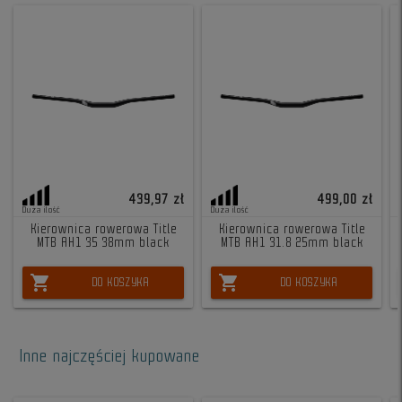
439,97 zł
499,00 zł
Duża ilość
Duża ilość
Kierownica rowerowa Title
Kierownica rowerowa Title
MTB AH1 35 38mm black
MTB AH1 31.8 25mm black
shopping_cart
shopping_cart
DO KOSZYKA
DO KOSZYKA
Inne najczęściej kupowane