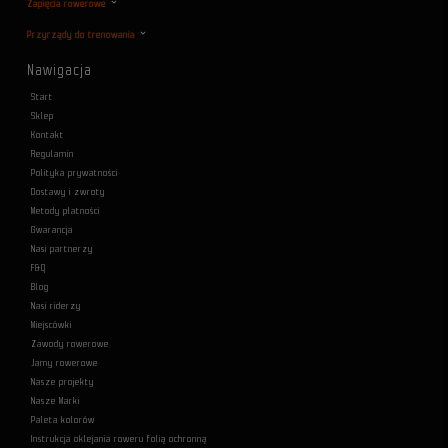
Zapięcia rowerowe
Przyrządy do trenowania
Nawigacja
Start
Sklep
Kontakt
Regulamin
Polityka prywatności
Dostawy i zwroty
Metody płatności
Gwarancja
Nasi partnerzy
F&Q
Blog
Nasi riderzy
Miejscówki
Zawody rowerowe
Jamy rowerowe
Nasze projekty
Nasze Marki
Paleta kolorów
Instrukcja oklejania roweru folią ochronną