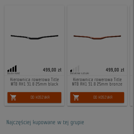
499,00 zł
499,00 zł
Duża ilość
Ostatnie sztuki
Kierownica rowerowa Title
Kierownica rowerowa Title
MTB AH1 31.8 25mm black
MTB AH1 31.8 25mm bronze
shopping_cart
shopping_cart
DO KOSZYKA
DO KOSZYKA
Najczęściej kupowane w tej grupie