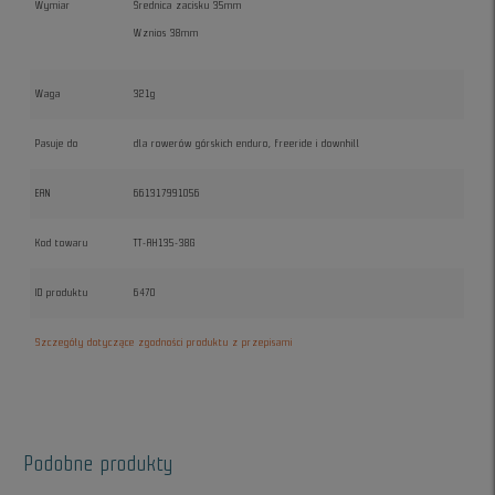
Wymiar
Średnica zacisku 35mm
Wznios 38mm
Waga
321g
Pasuje do
dla rowerów górskich enduro, freeride i downhill
EAN
661317991056
Kod towaru
TT-AH135-38G
ID produktu
6470
Szczegóły dotyczące zgodności produktu z przepisami
Podobne produkty