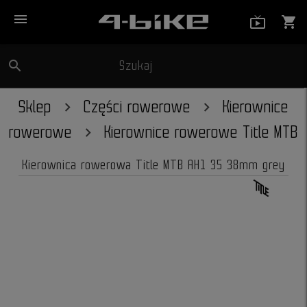
menu
live_tv_
shopping_cart
search
Szukaj
close
Sklep
Części rowerowe
Kierownice
rowerowe
Kierownice rowerowe Title MTB
Kierownica rowerowa Title MTB AH1 35 38mm grey