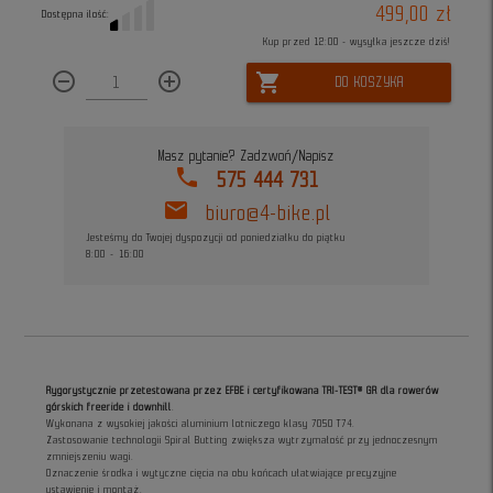
499,00 zł
Dostępna ilość:
Kup przed 12:00 - wysyłka jeszcze dziś!
remove_circle_outline
add_circle_outline
shopping_cart
DO KOSZYKA
Masz pytanie? Zadzwoń/Napisz
phone
575 444 731
mail
biuro@4-bike.pl
Jesteśmy do Twojej dyspozycji od poniedziałku do piątku
8:00 - 16:00
Rygorystycznie przetestowana przez EFBE i certyfikowana TRI-TEST® GR dla rowerów
górskich freeride i downhill
.
Wykonana z wysokiej jakości aluminium lotniczego klasy 7050 T74.
Zastosowanie technologii Spiral Butting zwiększa wytrzymałość przy jednoczesnym
zmniejszeniu wagi.
Oznaczenie środka i wytyczne cięcia na obu końcach ułatwiające precyzyjne
ustawienie i montaż.