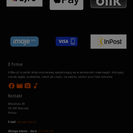
O firmie
4-Bike.pl to polski sklep internetowy specjalizujący się w akcesoriach rowerowych, oferujący
szeroki wybór produktów, takich jak części, narzędzia, odzież oraz folie ochronne.
facebook
movie
photo_camera
music_note
Kontakt
Wiślańska 26
43-430 Skoczów
Polska
E-mail:
biuro@4-bike.pl
Obsługa klienta - biuro:
575 444 731