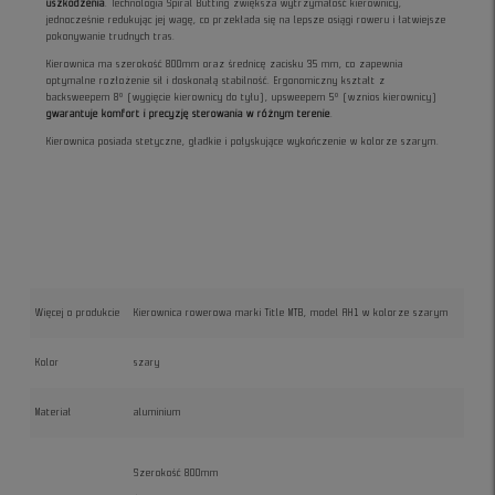
uszkodzenia
. Technologia Spiral Butting zwiększa wytrzymałość kierownicy,
jednocześnie redukując jej wagę, co przekłada się na lepsze osiągi roweru i łatwiejsze
pokonywanie trudnych tras.
Kierownica ma szerokość 800mm oraz średnicę zacisku 35 mm, co zapewnia
optymalne rozłożenie sił i doskonałą stabilność. Ergonomiczny kształt z
backsweepem 8° (wygięcie kierownicy do tyłu), upsweepem 5° (wznios kierownicy)
gwarantuje komfort i precyzję sterowania w różnym terenie
.
Kierownica posiada stetyczne, gładkie i połyskujące wykończenie w kolorze szarym.
Więcej o produkcie
Kierownica rowerowa marki Title MTB, model AH1 w kolorze szarym
Kolor
szary
Materiał
aluminium
Szerokość 800mm