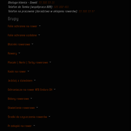
Obsługa klienta - Dawid:
33 300 33 15
Telefon do Tomka (współpraca B2B):
505 002 401
Telefon na pracownie (doradztwo w oklejaniu rowerów):
33 300 33 97
Grupy
Folie ochronne na rower
Folie ochronne ozdobne
Błotniki rowerowe
Rowery
Plecaki | Nerki | Torby rowerowe
Kaski na rower
Jeździj z dzieckiem
Ochraniacze na rower MTB Enduro DH
Bidony rowerowe
Oświetlenie rowerowe
Środki do czyszczenia rowerów
Przekąski na rower