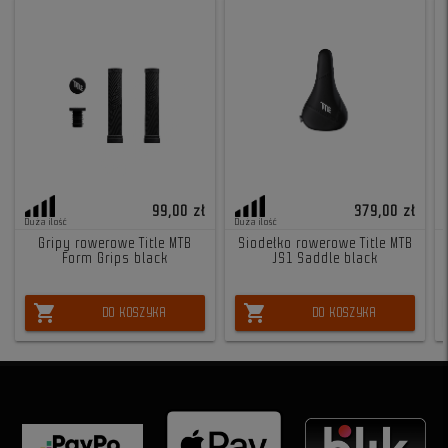
99,00 zł
379,00 zł
Duża ilość
Duża ilość
Gripy rowerowe Title MTB
Siodełko rowerowe Title MTB
Form Grips black
JS1 Saddle black
shopping_cart
shopping_cart
DO KOSZYKA
DO KOSZYKA