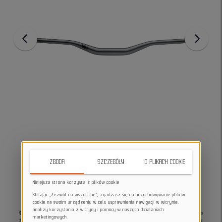
ZGODA
SZCZEGÓŁY
O PLIKACH COOKIE
Niniejsza strona korzysta z plików cookie
Klikając „Zezwól na wszystkie”, zgadzasz się na przechowywanie plików
cookie na swoim urządzeniu w celu usprawnienia nawigacji w witrynie,
analizy korzystania z witryny i pomocy w naszych działaniach
Kierownica rowerowa Title MTB AH1 35 38mm grey, certyfikowana przez EFBE
dla
marketingowych.
dyscyplin freeride i downhill, łączy wytrzymałość aluminium lotniczego 7050 T74 z