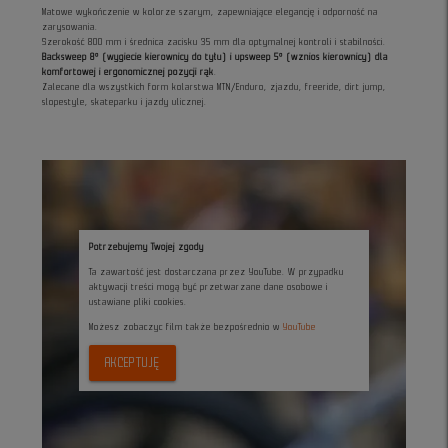
Matowe wykończenie w kolorze szarym, zapewniające elegancję i odporność na
zarysowania.
Szerokość 800 mm i średnica zacisku 35 mm dla optymalnej kontroli i stabilności.
Backsweep 8° (wygiecie kierownicy do tyłu) i upsweep 5° (wznios kierownicy) dla
komfortowej i ergonomicznej pozycji rąk
.
Zalecane dla wszystkich form kolarstwa MTN/Enduro, zjazdu, freeride, dirt jump,
slopestyle, skateparku i jazdy ulicznej.
Potrzebujemy Twojej zgody
Ta zawartość jest dostarczana przez YouTube. W przypadku
aktywacji treści mogą być przetwarzane dane osobowe i
ustawiane pliki cookies.
Możesz zobaczyc film także bezpośrednio w
YouTube
AKCEPTUJĘ