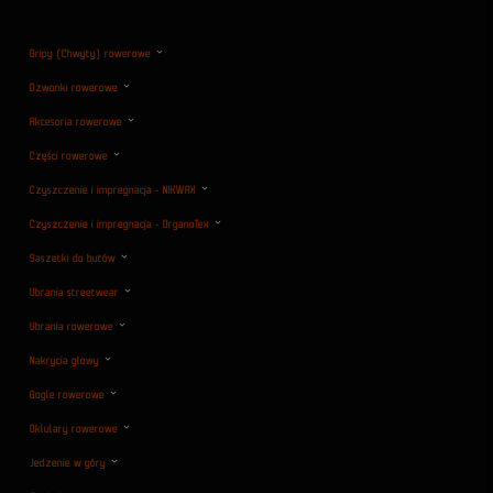
Gripy (Chwyty) rowerowe
Dzwonki rowerowe
Akcesoria rowerowe
Części rowerowe
Czyszczenie i impregnacja - NIKWAX
Czyszczenie i impregnacja - OrganoTex
Saszetki do butów
Ubrania streetwear
Ubrania rowerowe
Nakrycia głowy
Gogle rowerowe
Oklulary rowerowe
Jedzenie w góry