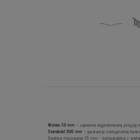
Wznios 50 mm
– zapewnia wyprostowaną pozycję na
Szerokość 800 mm
– gwarancja maksymalnej kontroli
Średnica mocowania 35 mm – kompatybilna z wiel