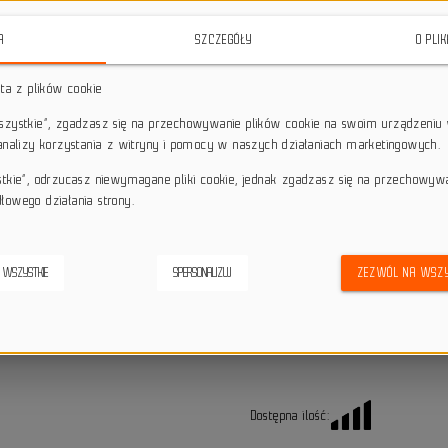
srebrny design, który wyróżnia się n
A
SZCZEGÓŁY
O PLI
star_border
star_border
star_border
star_border
star_border
sta z plików cookie
wszystkie”, zgadzasz się na przechowywanie plików cookie na swoim urządzeniu 
Darmowa dostawa przy z
local_shipping
 analizy korzystania z witryny i pomocy w naszych działaniach marketingowych.
Dotyczy wysyłki na terenie P
keyboard_return
14 dni na odstąpienie od
stkie”, odrzucasz niewymagane pliki cookie, jednak zgadzasz się na przechowyw
łowego działania strony.
credit_score
Wygodne płatności
 WSZYSTKIE
SPERSONALIZUJ
ZEZWÓL NA WSZY
Alternatywne produkty
Dostępna ilość: