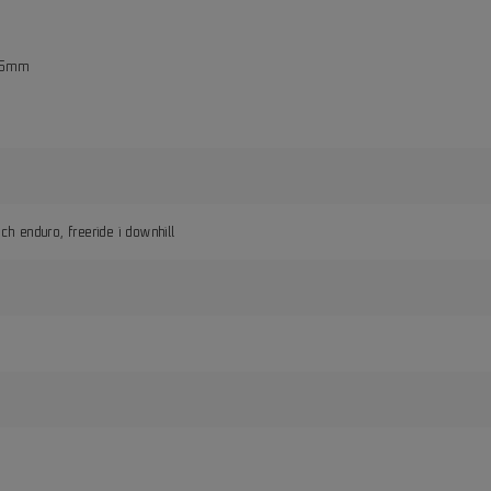
m
 35mm
ch enduro, freeride i downhill
i