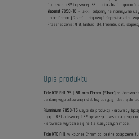
Backsweep 8° i upsweep 5° – naturalna i ergonomicz
Materiał 7050-T6
– lekki i odporny na intensywne uż
Kolor: Chrom (Silver) – stylowy i niepowtarzalny wy
Przeznaczenie: MTB, Enduro, DH, freeride, dirt, slopest
Opis produktu
Title MTB AH1 35 | 50 mm Chrom (Silver)
to kierownic
bardziej wyprostowaną i stabilną pozycję, idealną do
Aluminium 7050-T6
użyte do produkcji kierownicy łąc
kąty – 8° backsweep i 5° upsweep – wspierają ergonom
kierownica wyróżnia się na tle klasycznych modeli.
Title MTB AH1
w kolorze Chrom to idealne połączenie fun