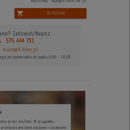
Kup dzisiaj - wysyłka 2026-08-10
shopping_cart
DO KOSZYKA
anie? Zadzwoń/Napisz
ne
575 444 731
biuro@4-bike.pl
ycji od poniedziałku do piątku 8:00 - 16:00
y
czana przez YouTube. W przypadku
ć przetwarzane dane osobowe i ustawiane