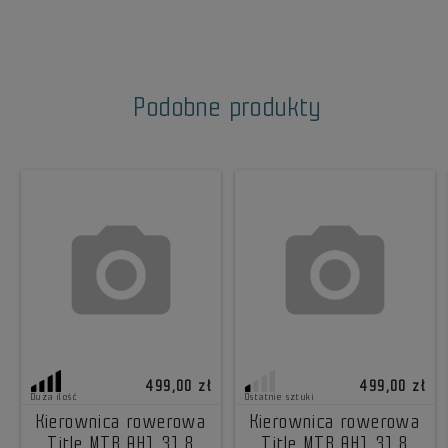
Podobne produkty
499,00 zł
499,00 zł
Duża ilość
Ostatnie sztuki
Kierownica rowerowa
Kierownica rowerowa
Title MTB AH1 31.8
Title MTB AH1 31.8