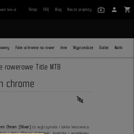
live_tv_24
person
shopping_cart
Sklep
F&Q
Blog
Nasze projekty
ro@4-bike.pl
close
owery
Folie ochronne na rower
Inne
Wyprzedaże
Outlet
Marki
ce rowerowe Title MTB
mm chrome
 mm Chrom (Silver)
to wytrzymała i lekka kierownica
ro i dirtu. Oferuje stabilność, kontrolę i wyjątkowy