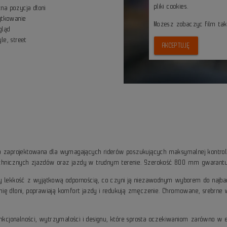
pliki cookies.
na pozycja dłoni
ytkowanie
Możesz zobaczyc film ta
gląd
yle, street
AKCEPTUJĘ
a zaprojektowana dla wymagających riderów poszukujących maksymalnej kontro
 technicznych zjazdów oraz jazdy w trudnym terenie. Szerokość 800 mm gwarantu
zy lekkość z wyjątkową odpornością, co czyni ją niezawodnym wyborem do najbar
ię dłoni, poprawiają komfort jazdy i redukują zmęczenie. Chromowane, srebrne w
kcjonalności, wytrzymałości i designu, które sprosta oczekiwaniom zarówno w en