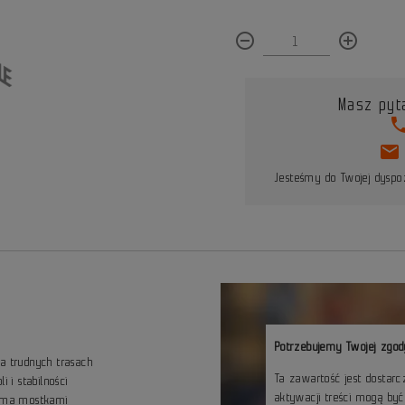
remove_circle_outline
add_circle_outline
Masz pyt
pho
mail
Jesteśmy do Twojej dyspoz
Potrzebujemy Twojej zgod
 trudnych trasach
Ta zawartość jest dostar
 i stabilności
aktywacji treści mogą by
oma mostkami