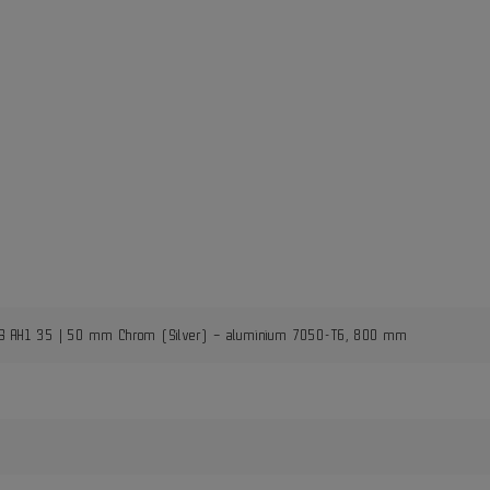
 MTB AH1 35 | 50 mm Chrom (Silver) – aluminium 7050-T6, 800 mm