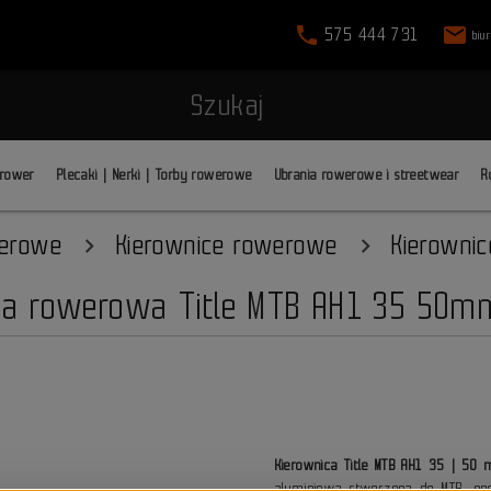
phone
mail
575 444 731
biu
Szukaj
 rower
Plecaki | Nerki | Torby rowerowe
Ubrania rowerowe i streetwear
R
werowe
Kierownice rowerowe
Kierowni
ca rowerowa Title MTB AH1 35 50
Kierownica Title MTB AH1 35 | 50
aluminiowa stworzona do MTB, endu