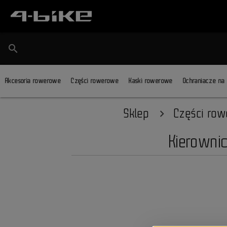
search
Akcesoria rowerowe
Części rowerowe
Kaski rowerowe
Ochraniacze na
Sklep
Części ro
Kierowni