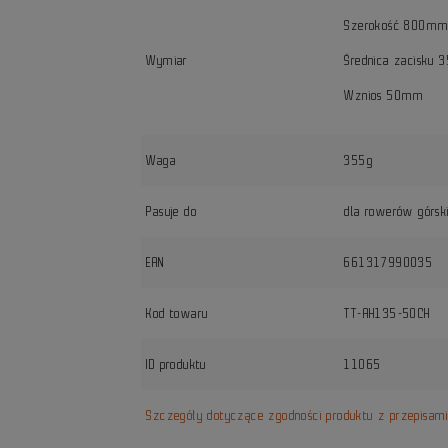
Szerokość 800m
Wymiar
Średnica zacisku
Wznios 50mm
Waga
355g
Pasuje do
dla rowerów górski
EAN
661317990035
Kod towaru
TT-AH135-50CH
ID produktu
11065
Szczegóły dotyczące zgodności produktu z przepisam