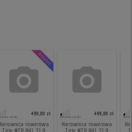
Restocked
499,00 zł
499,00 zł
statnie sztuki
Ostatnie sztuki
Ostatn
Kierownica rowerowa
Kierownica rowerowa
Ki
Title MTB AH1 31.8
Title MTB AH1 31.8
T