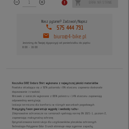
remove_circle_outline
add_circle_outline
error
shopping_cart
BRAK NA STANIE
Masz pytanie? Zadzwoń/Napisz
phone
575 444 731
mail
biuro@4-bike.pl
Jesteśmy do Twojej dyspozycji od poniedziałku do piątku
8:00 - 16:00
Koszulka EVOC Enduro Shirt wykonana z najwyższej jakości materiałów
.
Powłoka składająca się z 92% poliamidu i 8% elastanu zapewnia doskonałe
dopasowanie i trwałość.
Wstawki z siateczki wykonane z 86% poliestru i 14% elastanu zapewniają
odpowiednią wentylację.
Izolacja termiczna dla komfortu w różnych warunkach pogodowych.
Precyzyjny fason gwarantuje wygodę i swobodę ruchu
<.
Zdejmowalne
ochraniacze na ramionach spełniają normę EN 1621-1, poziom 2,
zapewniając maksymalną ochronę.
Optymalizowana konstrukcja dla użytkowników plecaków ochronnych.
Technologia Polygiene Odor Crunch eliminuje nieprzyjemne zapachy.