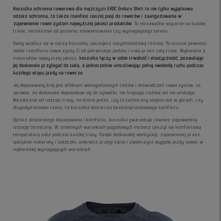
Koszulka ochronna rowerowa dla mężczyzn EVOC Enduro Shirt to nie tylko wyjątkowa
odzież ochronna, to także manifest naszej pasji do rowerów i zaangażowania w
zapewnienie rowerzystom najwyższej jakości produktów
. To niezawodne wsparcie na każdej
trasie, niezależnie od poziomu zaawansowania czy wymagającego terenu.
Kiedy wcielisz się w naszą koszulkę, poczujesz natychmiastową różnicę. To uczucie pewności
siebie i komfortu towarzyszy Ci od pierwszego pedała i trwa przez całą trasę. Wykonana z
materiałów najwyższej jakości,
koszulka łączy w sobie trwałość i elastyczność, pozwalając
jej doskonale przylegać do ciała, a jednocześnie umożliwiając pełną swobodę ruchu podczas
każdego etapu jazdy na rowerze
.
Jej dopasowany krój jest efektem wielogodzinnych testów i doświadczeń rowerzystów, co
sprawia, że doskonale dopasowuje się do sylwetki, nie krępując ruchów ani nie uciskając.
Niezależnie od rodzaju trasy, na której jesteś, czy to techniczny singletrack w górach, czy
długodystansowa szosa, ta koszulka dostarcza bezkompromisowego komfortu.
Oprócz doskonałego dopasowania i komfortu, koszulka gwarantuje również odpowiednią
izolację termiczną. W zmiennych warunkach pogodowych możesz cieszyć się komfortową
temperaturą ciała podczas każdej trasy. Dzięki doskonałej wentylacji, zapewnianej przez
specjalne materiały i siateczki, unikniesz przegrzania i zwiększysz wygodę jazdy nawet w
najbardziej wymagających warunkach.