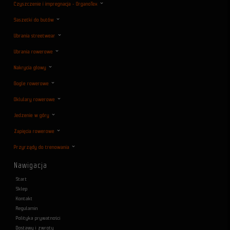
Czyszczenie i impregnacja - OrganoTex
Saszetki do butów
Ubrania streetwear
Ubrania rowerowe
Nakrycia głowy
Gogle rowerowe
Oklulary rowerowe
Jedzenie w góry
Zapięcia rowerowe
Przyrządy do trenowania
Nawigacja
Start
Sklep
Kontakt
Regulamin
Polityka prywatności
Dostawy i zwroty