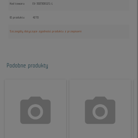
Kod towaru
EV-302308121-L
ID produktu
4270
Szczegóły dotyczące zgodności produktu z przepisami
Podobne produkty