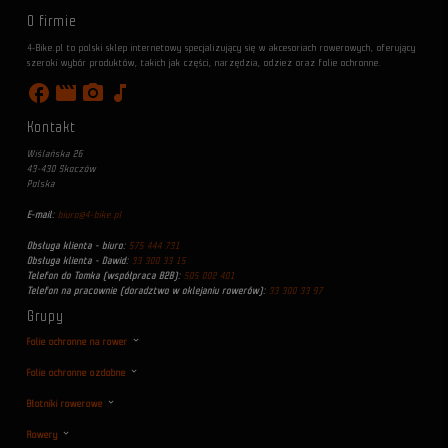
O firmie
4-Bike.pl to polski sklep internetowy specjalizujący się w akcesoriach rowerowych, oferujący
szeroki wybór produktów, takich jak części, narzędzia, odzież oraz folie ochronne.
facebook
movie
photo_camera
music_note
Kontakt
Wiślańska 26
43-430 Skoczów
Polska
E-mail:
biuro@4-bike.pl
Obsługa klienta - biuro:
575 444 731
Obsługa klienta - Dawid:
33 300 33 15
Telefon do Tomka (współpraca B2B):
505 002 401
Telefon na pracownie (doradztwo w oklejaniu rowerów):
33 300 33 97
Grupy
Folie ochronne na rower
Folie ochronne ozdobne
Błotniki rowerowe
Rowery