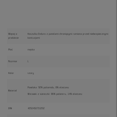
Więcej o
Koszulka Enduro z panelami chroniącymi ramiona przed niebezpiecznymi
produkcie
kontuzjami
Płeć
męska
Rozmiar
L
Kolor
szary
Powłoka: 92% poliamidu, 8% elastanu
Materiał
Wstawki z siateczki: 86% poliestru, 14% elastanu
EAN
4250450731252