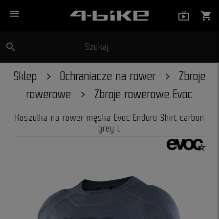
menu
live_tv_
shopping_cart
search
Szukaj
close
Sklep
Ochraniacze na rower
Zbroje
rowerowe
Zbroje rowerowe Evoc
Koszulka na rower męska Evoc Enduro Shirt carbon
grey L