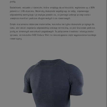
jazdy.
Dodatkowo, wstawki z siateczki, które znajdują się w koszulce, wykonane są z 86%
poliestru i 14% elastanu.
Materiały doskonale współgrają ze sobą, zapewniając
odpowiednią wentylację i przepływ powietrza, co pomaga uniknąć przegrzania i
zwiększa komfort podczas długotrwałych tras rowerowych.
Dzięki starannemu doborowi materiałów, koszulka nie tylko doskonale przylega do
ciała, ale także zapewnia odpowiednią izolację termiczną, co jest kluczowe podczas
jazdy w zmiennych warunkach pogodowych. To połączenie trwałości i elastyczności
sprawia, że koszulka EVOC Enduro Shirt to niezastąpiona część wyposażenia każdego
rowerzysty.