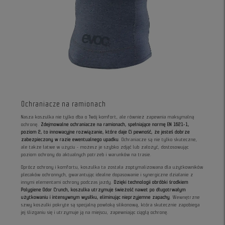
Ochraniacze na ramionach
Nasza koszulka nie tylko dba o Twój komfort, ale również zapewnia maksymalną
ochronę.
Zdejmowalne ochraniacze na ramionach, spełniające normę EN 1621-1,
poziom 2, to innowacyjne rozwiązanie, które daje Ci pewność, że jesteś dobrze
zabezpieczony w razie ewentualnego upadku
. Ochraniacze są nie tylko skuteczne,
ale także łatwe w użyciu - możesz je szybko zdjąć lub założyć, dostosowując
poziom ochrony do aktualnych potrzeb i warunków na trasie.
Oprócz ochrony i komfortu, koszulka ta została zoptymalizowana dla użytkowników
plecaków ochronnych, gwarantując idealne dopasowanie i synergiczne działanie z
innymi elementami ochrony podczas jazdy.
Dzięki technologii obróbki środkiem
Polygiene Odor Crunch, koszulka utrzymuje świeżość nawet po długotrwałym
użytkowaniu i intensywnym wysiłku, eliminując nieprzyjemne zapachy
. Wewnętrzne
szwy koszulki pokryte są specjalną powłoką silikonową, która skutecznie zapobiega
jej ślizganiu się i utrzymuje ją na miejscu, zapewniając ciągłą ochronę.