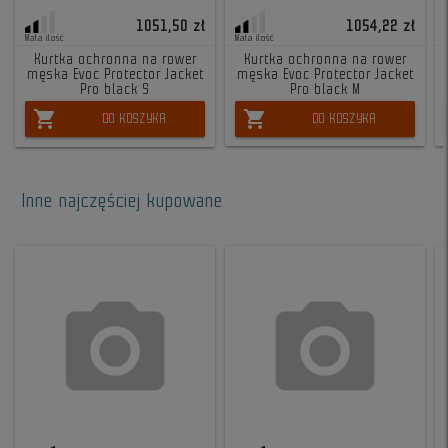
1051,50 zł
1054,22 zł
Mała ilość
Mała ilość
Kurtka ochronna na rower
Kurtka ochronna na rower
męska Evoc Protector Jacket
męska Evoc Protector Jacket
Pro black S
Pro black M
shopping_cart
shopping_cart
DO KOSZYKA
DO KOSZYKA
Inne najczęściej kupowane