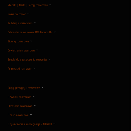
Plecaki | Nerki | Torby rowerowe
Kaski na rower
Jeździj z dzieckiem
Ochraniacze na rower MTB Enduro DH
Bidony rowerowe
Oświetlenie rowerowe
Środki do czyszczenia rowerów
Przekąski na rower
Gripy (Chwyty) rowerowe
Dzwonki rowerowe
Akcesoria rowerowe
Części rowerowe
Czyszczenie i impregnacja - NIKWAX