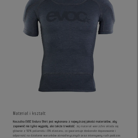
Materiał i kształt
Koszulka EVOC Enduro Shirt jest wykonana z najwyższej jakości materiałów, aby
zapewnić nie tylko wygodę, ale także trwałość
. Jej materiał wierzchni składa się
głównie z 92% poliamidu i 8% elastanu, co gwarantuje doskonałe dopasowanie i
odporność na działanie warunków atmosferycznych oraz intensywny ruch podczas