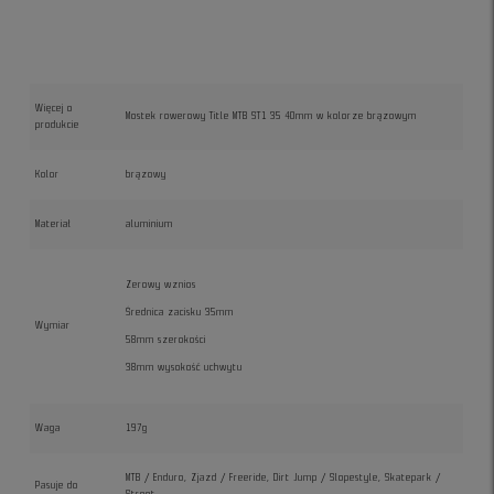
Więcej o
Mostek rowerowy Title MTB ST1 35 40mm w kolorze brązowym
produkcie
Kolor
brązowy
Materiał
aluminium
Zerowy wznios
Średnica zacisku 35mm
Wymiar
58mm szerokości
38mm wysokość uchwytu
Waga
197g
MTB / Enduro, Zjazd / Freeride, Dirt Jump / Slopestyle, Skatepark /
Pasuje do