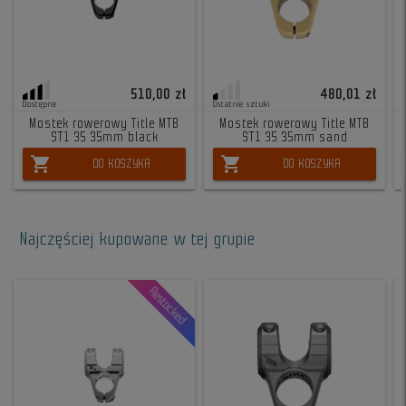
510,00 zł
480,01 zł
Dostępne
Ostatnie sztuki
Mostek rowerowy Title MTB
Mostek rowerowy Title MTB
ST1 35 35mm black
ST1 35 35mm sand
shopping_cart
shopping_cart
DO KOSZYKA
DO KOSZYKA
Najczęściej kupowane w tej grupie
Restocked