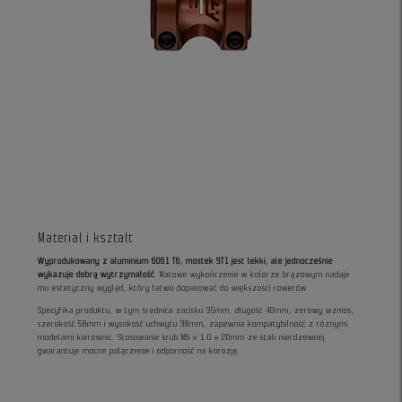
Materiał i kształt
Wyprodukowany z aluminium 6061 T6, mostek ST1 jest lekki, ale jednocześnie
wykazuje dobrą wytrzymałość
. Matowe wykończenie w kolorze brązowym nadaje
mu estetyczny wygląd, który łatwo dopasować do większości rowerów.
Specyfika produktu, w tym średnica zacisku 35mm, długość 40mm, zerowy wznios,
szerokość 58mm i wysokość uchwytu 38mm, zapewnia kompatybilność z różnymi
modelami kierownic. Stosowanie śrub M6 x 1.0 x 20mm ze stali nierdzewnej
gwarantuje mocne połączenie i odporność na korozję.