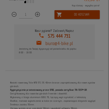
Kup dzisiaj - wysyłka jutro!
remove_circle_outline
add_circle_outline
shopping_cart
DO KOSZYKA
Masz pytanie? Zadzwoń/Napisz
phone
575 444 731
mail
biuro@4-bike.pl
Jesteśmy do Twojej dyspozycji od poniedziałku do piątku
8:00 - 16:00
Mostek rowerowy Title MTB ST1 35 40mm bronze zaprojektowany dla rowerzystów
górskich.
Rygorystycznie przetestowany przez EFBE, posiada certyfikat TRI-TEST® GR
.
Certyfikowany dla rowerów górskich freeride i downhill.
Wykonany z litego aluminium 6061 T6, łączący wytrzymałość z lekkością.
Gładkie, matowe wykończenie w kolorze czarnym, zapewniające elegancki wygląd.
Średnica zacisku 35mm.
Zerowy wznios oraz szerokość 58mm i wysokość uchwytu 38mm.