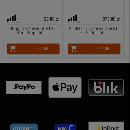
99,00 zł
379,00 zł
Duża ilość
Duża ilość
Gripy rowerowe Title MTB
Siodełko rowerowe Title MTB
Form Grips black
JS1 Saddle black
shopping_cart
shopping_cart
DO KOSZYKA
DO KOSZYKA