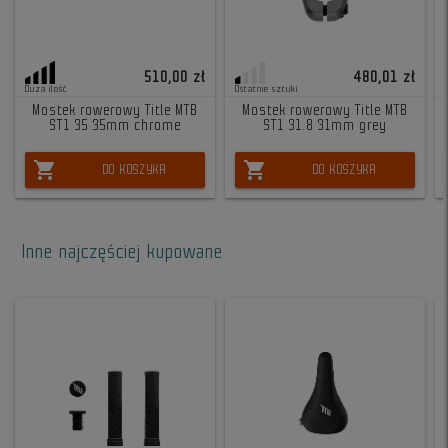
510,00 zł
480,01 zł
Duża ilość
Ostatnie sztuki
Mostek rowerowy Title MTB
Mostek rowerowy Title MTB
ST1 35 35mm chrome
ST1 31.8 31mm grey
shopping_cart
shopping_cart
DO KOSZYKA
DO KOSZYKA
Inne najczęściej kupowane