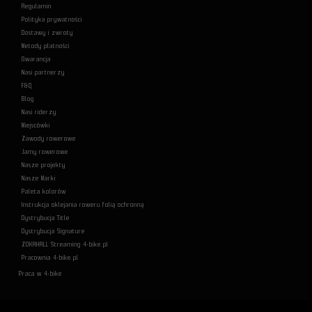
Regulamin
Polityka prywatności
Dostawy i zwroty
Metody płatności
Gwarancja
Nasi partnerzy
F&Q
Blog
Nasi riderzy
Miejscówki
Zawody rowerowe
Jamy rowerowe
Nasze projekty
Nasze Marki
Paleta kolorów
Instrukcja oklejania roweru folią ochronną
Dystrybucja Title
Dystrybucja Signature
ZOKAHALL Streaming 4-bike.pl
Pracownia 4-bike.pl
Praca w 4-bike