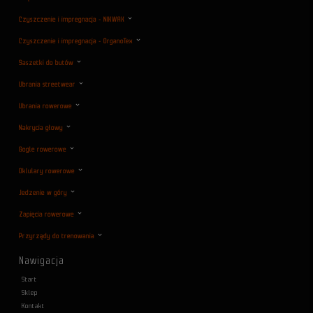
Czyszczenie i impregnacja - NIKWAX
Czyszczenie i impregnacja - OrganoTex
Saszetki do butów
Ubrania streetwear
Ubrania rowerowe
Nakrycia głowy
Gogle rowerowe
Oklulary rowerowe
Jedzenie w góry
Zapięcia rowerowe
Przyrządy do trenowania
Nawigacja
Start
Sklep
Kontakt