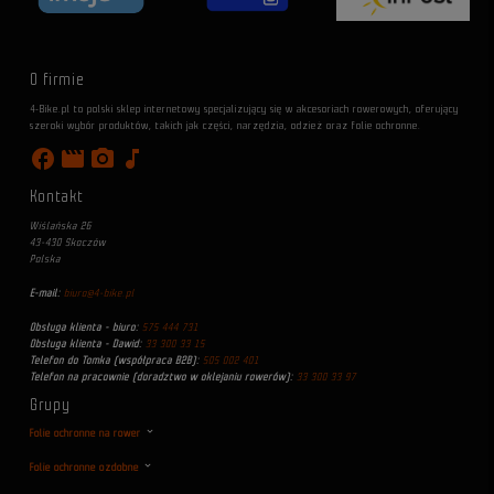
O firmie
4-Bike.pl to polski sklep internetowy specjalizujący się w akcesoriach rowerowych, oferujący
szeroki wybór produktów, takich jak części, narzędzia, odzież oraz folie ochronne.
facebook
movie
photo_camera
music_note
Kontakt
Wiślańska 26
43-430 Skoczów
Polska
E-mail:
biuro@4-bike.pl
Obsługa klienta - biuro:
575 444 731
Obsługa klienta - Dawid:
33 300 33 15
Telefon do Tomka (współpraca B2B):
505 002 401
Telefon na pracownie (doradztwo w oklejaniu rowerów):
33 300 33 97
Grupy
Folie ochronne na rower
Folie ochronne ozdobne