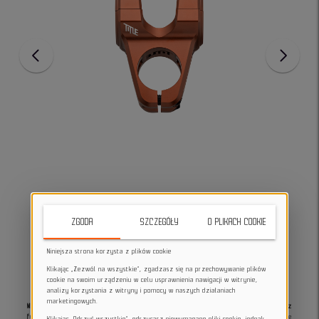
ZGODA
SZCZEGÓŁY
O PLIKACH COOKIE
Niniejsza strona korzysta z plików cookie
Klikając „Zezwól na wszystkie”, zgadzasz się na przechowywanie plików
cookie na swoim urządzeniu w celu usprawnienia nawigacji w witrynie,
analizy korzystania z witryny i pomocy w naszych działaniach
marketingowych.
Mostek rowerowy Title MTB ST1 35 40mm black łączy trwałość aluminium 6061 T6 z
funkcjonalnym designem dla rowerzystów górskich
. Zapewnia solidne połączenie