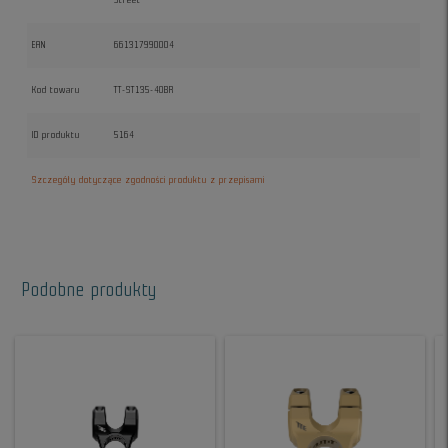
Street
EAN
661317990004
Kod towaru
TT-ST135-40BR
ID produktu
5164
Szczegóły dotyczące zgodności produktu z przepisami
Podobne produkty