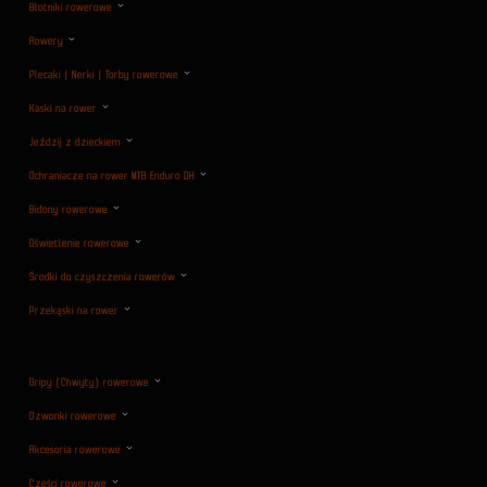
Błotniki rowerowe
Rowery
Plecaki | Nerki | Torby rowerowe
Kaski na rower
Jeździj z dzieckiem
Ochraniacze na rower MTB Enduro DH
Bidony rowerowe
Oświetlenie rowerowe
Środki do czyszczenia rowerów
Przekąski na rower
Gripy (Chwyty) rowerowe
Dzwonki rowerowe
Akcesoria rowerowe
Części rowerowe