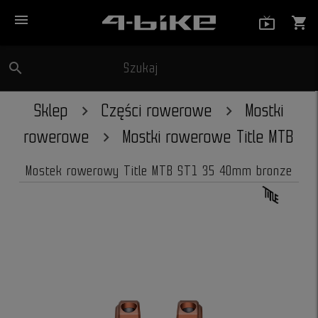
menu
live_tv_
shopping_cart
search
Szukaj
close
Sklep
Części rowerowe
Mostki
rowerowe
Mostki rowerowe Title MTB
Mostek rowerowy Title MTB ST1 35 40mm bronze