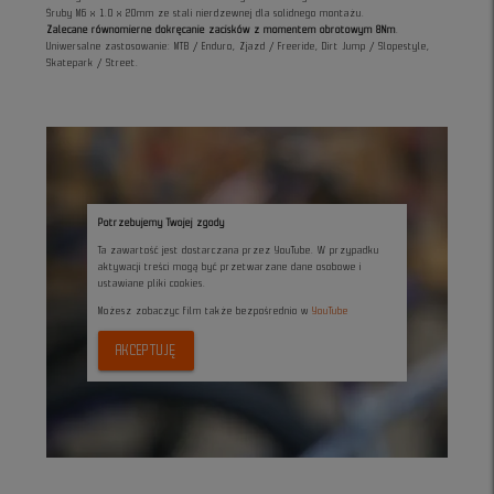
Śruby M6 x 1.0 x 20mm ze stali nierdzewnej dla solidnego montażu.
Zalecane równomierne dokręcanie zacisków z momentem obrotowym 8Nm
.
Uniwersalne zastosowanie: MTB / Enduro, Zjazd / Freeride, Dirt Jump / Slopestyle,
Skatepark / Street.
Potrzebujemy Twojej zgody
Ta zawartość jest dostarczana przez YouTube. W przypadku
aktywacji treści mogą być przetwarzane dane osobowe i
ustawiane pliki cookies.
Możesz zobaczyc film także bezpośrednio w
YouTube
AKCEPTUJĘ