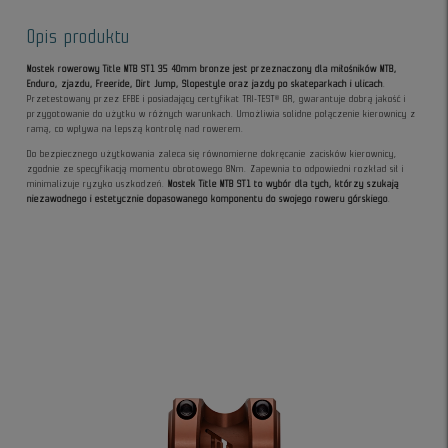
Opis produktu
Mostek rowerowy Title MTB ST1 35 40mm bronze jest przeznaczony dla miłośników MTB,
Enduro, zjazdu, Freeride, Dirt Jump, Slopestyle oraz jazdy po skateparkach i ulicach
.
Przetestowany przez EFBE i posiadający certyfikat TRI-TEST® GR, gwarantuje dobrą jakość i
przygotowanie do użytku w różnych warunkach. Umożliwia solidne połączenie kierownicy z
ramą, co wpływa na lepszą kontrolę nad rowerem.
Do bezpiecznego użytkowania zaleca się równomierne dokręcanie zacisków kierownicy,
zgodnie ze specyfikacją momentu obrotowego 8Nm. Zapewnia to odpowiedni rozkład sił i
minimalizuje ryzyko uszkodzeń.
Mostek Title MTB ST1 to wybór dla tych, którzy szukają
niezawodnego i estetycznie dopasowanego komponentu do swojego roweru górskiego
.