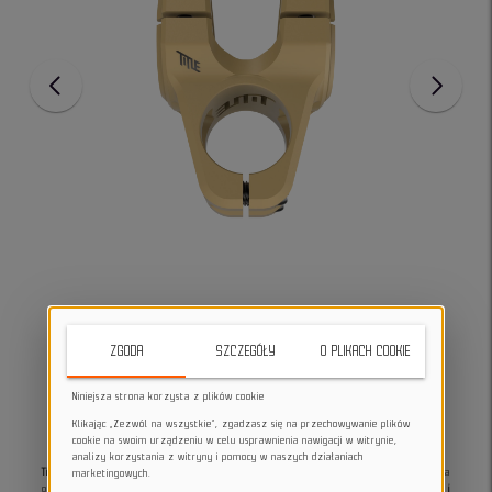
ZGODA
SZCZEGÓŁY
O PLIKACH COOKIE
Niniejsza strona korzysta z plików cookie
Klikając „Zezwól na wszystkie”, zgadzasz się na przechowywanie plików
cookie na swoim urządzeniu w celu usprawnienia nawigacji w witrynie,
analizy korzystania z witryny i pomocy w naszych działaniach
Title MTB ST1 40 mm Sand
to precyzyjnie wykonany mostek rowerowy, stworzony dla
marketingowych.
osób, które potrzebują maksimum kontroli i wytrzymałości.
Wersja 35 mm średnicy i