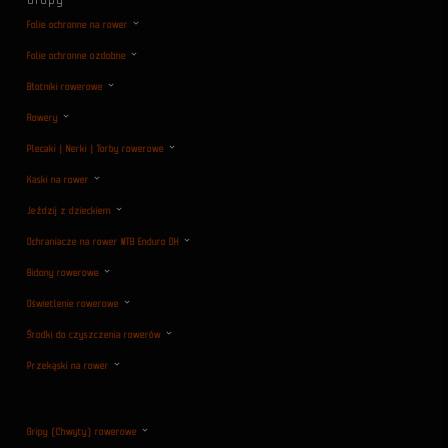
Folie ochronne na rower
Folie ochronne ozdobne
Błotniki rowerowe
Rowery
Plecaki | Nerki | Torby rowerowe
Kaski na rower
Jeździj z dzieckiem
Ochraniacze na rower MTB Enduro DH
Bidony rowerowe
Oświetlenie rowerowe
Środki do czyszczenia rowerów
Przekąski na rower
Gripy (Chwyty) rowerowe