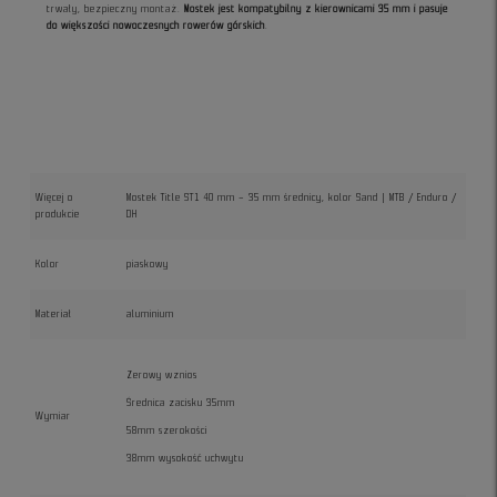
trwały, bezpieczny montaż.
Mostek jest kompatybilny z kierownicami 35 mm i pasuje
do większości nowoczesnych rowerów górskich
.
Więcej o
Mostek Title ST1 40 mm – 35 mm średnicy, kolor Sand | MTB / Enduro /
produkcie
DH
Kolor
piaskowy
Materiał
aluminium
Zerowy wznios
Średnica zacisku 35mm
Wymiar
58mm szerokości
38mm wysokość uchwytu