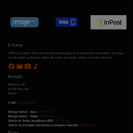
O firmie
4-Bike.pl to polski sklep internetowy specjalizujący się w akcesoriach rowerowych, oferujący
szeroki wybór produktów, takich jak części, narzędzia, odzież oraz folie ochronne.
facebook
movie
photo_camera
music_note
Kontakt
Wiślańska 26
43-430 Skoczów
Polska
E-mail:
biuro@4-bike.pl
Obsługa klienta - biuro:
575 444 731
Obsługa klienta - Dawid:
33 300 33 15
Telefon do Tomka (współpraca B2B):
505 002 401
Telefon na pracownie (doradztwo w oklejaniu rowerów):
33 300 33 97
Grupy