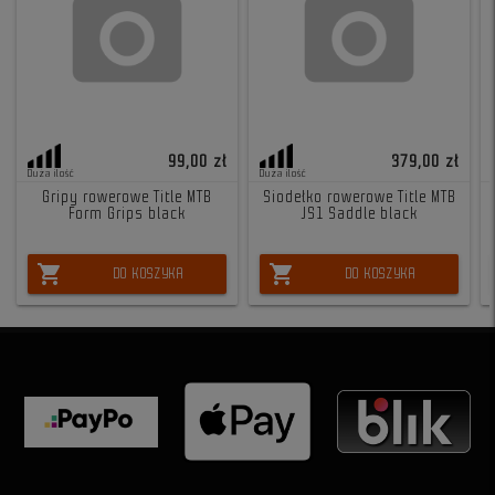
99,00 zł
379,00 zł
Duża ilość
Duża ilość
Gripy rowerowe Title MTB
Siodełko rowerowe Title MTB
Form Grips black
JS1 Saddle black
shopping_cart
shopping_cart
DO KOSZYKA
DO KOSZYKA