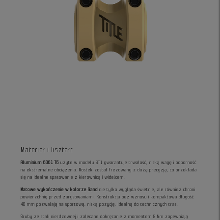
Materiał i kształt
Aluminium 6061 T6
użyte w modelu ST1 gwarantuje trwałość, niską wagę i odporność
na ekstremalne obciążenia. Mostek został frezowany z dużą precyzją, co przekłada
się na idealne spasowanie z kierownicą i widelcem.
Matowe wykończenie w kolorze Sand
nie tylko wygląda świetnie, ale również chroni
powierzchnię przed zarysowaniami. Konstrukcja bez wznosu i kompaktowa długość
40 mm pozwalają na sportową, niską pozycję, idealną do technicznych tras.
Śruby ze stali nierdzewnej i zalecane dokręcanie z momentem 8 Nm zapewniają