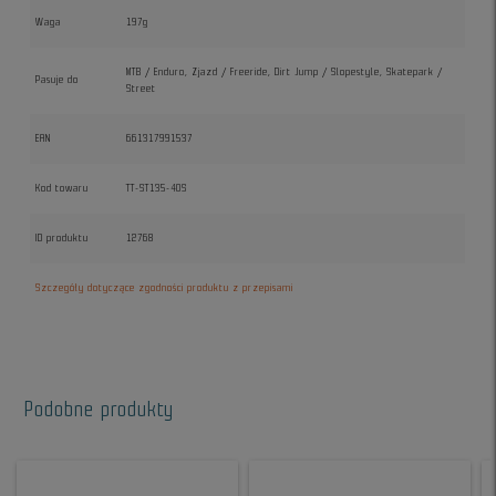
Waga
197g
MTB / Enduro, Zjazd / Freeride, Dirt Jump / Slopestyle, Skatepark /
Pasuje do
Street
EAN
661317991537
Kod towaru
TT-ST135-40S
ID produktu
12768
Szczegóły dotyczące zgodności produktu z przepisami
Podobne produkty