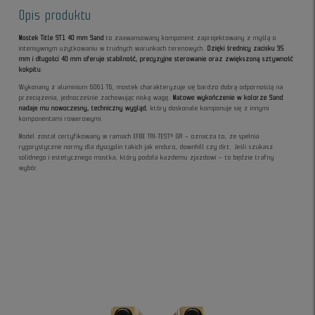
Opis produktu
Mostek Title ST1 40 mm Sand
to zaawansowany komponent zaprojektowany z myślą o
intensywnym użytkowaniu w trudnych warunkach terenowych.
Dzięki średnicy zacisku 35
mm i długości 40 mm oferuje stabilność, precyzyjne sterowanie oraz zwiększoną sztywność
kokpitu
.
Wykonany z aluminium 6061 T6, mostek charakteryzuje się bardzo dobrą odpornością na
przeciążenia, jednocześnie zachowując niską wagę.
Matowe wykończenie w kolorze Sand
nadaje mu nowoczesny, techniczny wygląd
, który doskonale komponuje się z innymi
komponentami rowerowymi.
Model został certyfikowany w ramach EFBE TRI-TEST® GR – oznacza to, że spełnia
rygorystyczne normy dla dyscyplin takich jak enduro, downhill czy dirt. Jeśli szukasz
solidnego i estetycznego mostka, który podoła każdemu zjazdowi – to będzie trafny
wybór.