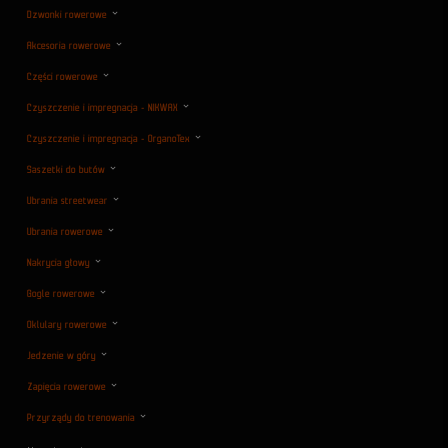
Dzwonki rowerowe
Akcesoria rowerowe
Części rowerowe
Czyszczenie i impregnacja - NIKWAX
Czyszczenie i impregnacja - OrganoTex
Saszetki do butów
Ubrania streetwear
Ubrania rowerowe
Nakrycia głowy
Gogle rowerowe
Oklulary rowerowe
Jedzenie w góry
Zapięcia rowerowe
Przyrządy do trenowania