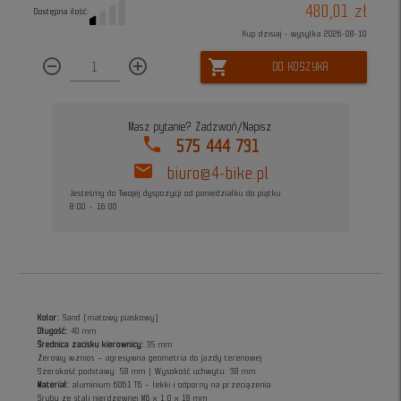
480,01 zł
Dostępna ilość:
Kup dzisiaj - wysyłka 2026-08-10
remove_circle_outline
add_circle_outline
shopping_cart
DO KOSZYKA
Masz pytanie? Zadzwoń/Napisz
phone
575 444 731
mail
biuro@4-bike.pl
Jesteśmy do Twojej dyspozycji od poniedziałku do piątku
8:00 - 16:00
Kolor:
Sand (matowy piaskowy)
Długość:
40 mm
Średnica zacisku kierownicy:
35 mm
Zerowy wznios – agresywna geometria do jazdy terenowej
Szerokość podstawy: 58 mm | Wysokość uchwytu: 38 mm
Materiał:
aluminium 6061 T6 – lekki i odporny na przeciążenia
Śruby ze stali nierdzewnej M6 x 1.0 x 18 mm