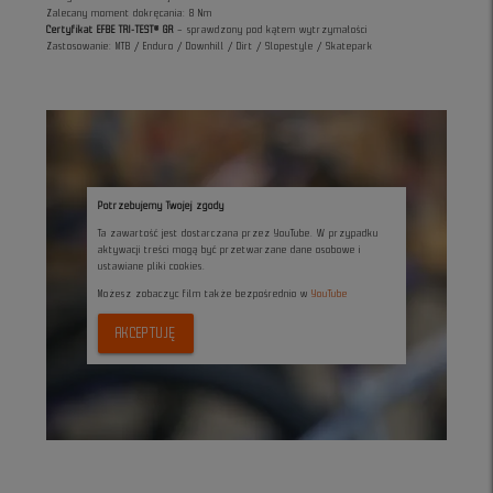
Zalecany moment dokręcania: 8 Nm
Certyfikat EFBE TRI-TEST® GR
– sprawdzony pod kątem wytrzymałości
Zastosowanie: MTB / Enduro / Downhill / Dirt / Slopestyle / Skatepark
Potrzebujemy Twojej zgody
Ta zawartość jest dostarczana przez YouTube. W przypadku
aktywacji treści mogą być przetwarzane dane osobowe i
ustawiane pliki cookies.
Możesz zobaczyc film także bezpośrednio w
YouTube
AKCEPTUJĘ