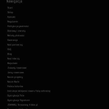
Nawigacja
Start
Sklep
Kontakt
Regulamin
Polityka prywatności
Dostawy i zwroty
Metody płatności
Gwarancja
Nasi partnerzy
F&Q
Blog
Nasi riderzy
Miejscówki
Zawody rowerowe
Jamy rowerowe
Nasze projekty
Nasze Marki
Paleta kolorów
Instrukcja oklejania roweru folią ochronną
Dystrybucja Title
Dystrybucja Signature
ZOKAHALL Streaming 4-bike.pl