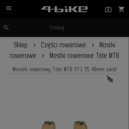
menu
live_tv_
shopping_cart
search
Szukaj
close
Sklep
Części rowerowe
Mostki
rowerowe
Mostki rowerowe Title MTB
Mostek rowerowy Title MTB ST1 35 40mm sand