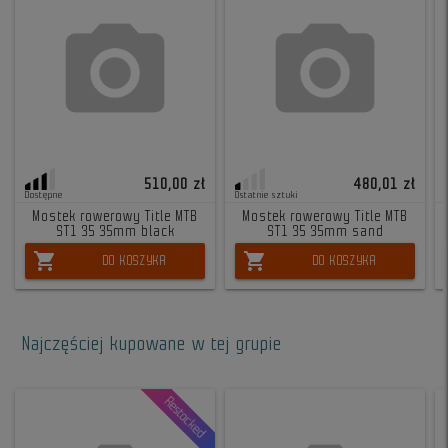
510,00 zł
480,01 zł
Dostępne
Ostatnie sztuki
Mostek rowerowy Title MTB
Mostek rowerowy Title MTB
ST1 35 35mm black
ST1 35 35mm sand
shopping_cart
shopping_cart
DO KOSZYKA
DO KOSZYKA
Najczęściej kupowane w tej grupie
Restocked