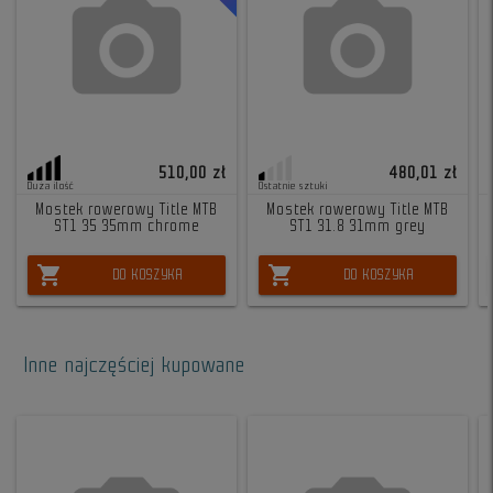
510,00 zł
480,01 zł
Duża ilość
Ostatnie sztuki
Mostek rowerowy Title MTB
Mostek rowerowy Title MTB
ST1 35 35mm chrome
ST1 31.8 31mm grey
shopping_cart
shopping_cart
DO KOSZYKA
DO KOSZYKA
Inne najczęściej kupowane