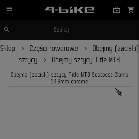
menu
live_tv_
shopping_cart
search
Szukaj
close
Sklep
Części rowerowe
Obejmy (zaciski)
sztycy
Obejmy sztycy Title MTB
Obejma (zacisk) sztycy Title MTB Seatpost Clamp
34.9mm chrome