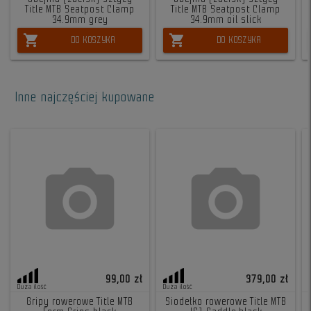
Title MTB Seatpost Clamp
Title MTB Seatpost Clamp
34.9mm grey
34.9mm oil slick
shopping_cart
shopping_cart
DO KOSZYKA
DO KOSZYKA
Inne najczęściej kupowane
99,00 zł
379,00 zł
Duża ilość
Duża ilość
Gripy rowerowe Title MTB
Siodełko rowerowe Title MTB