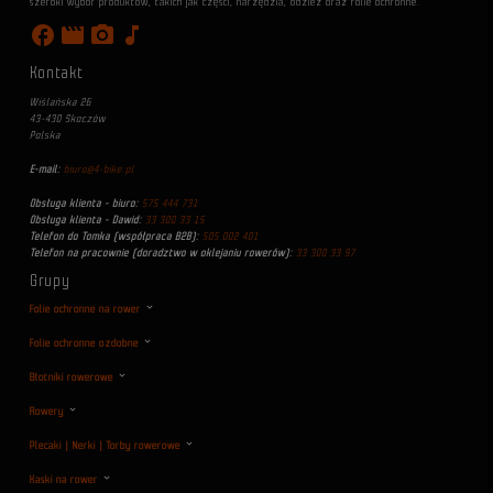
szeroki wybór produktów, takich jak części, narzędzia, odzież oraz folie ochronne.
facebook
movie
photo_camera
music_note
Kontakt
Wiślańska 26
43-430 Skoczów
Polska
E-mail:
biuro@4-bike.pl
Obsługa klienta - biuro:
575 444 731
Obsługa klienta - Dawid:
33 300 33 15
Telefon do Tomka (współpraca B2B):
505 002 401
Telefon na pracownie (doradztwo w oklejaniu rowerów):
33 300 33 97
Grupy
Folie ochronne na rower
Folie ochronne ozdobne
Błotniki rowerowe
Rowery
Plecaki | Nerki | Torby rowerowe
Kaski na rower