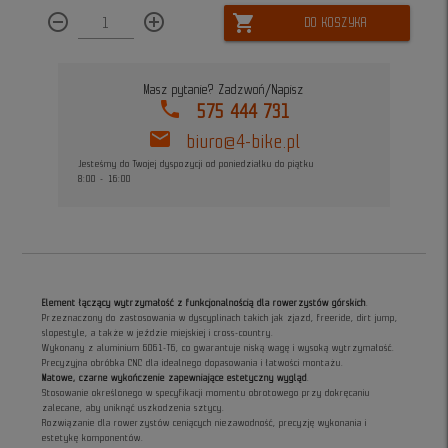
remove_circle_outline
add_circle_outline
shopping_cart
DO KOSZYKA
Masz pytanie? Zadzwoń/Napisz
phone
575 444 731
mail
biuro@4-bike.pl
Jesteśmy do Twojej dyspozycji od poniedziałku do piątku
8:00 - 16:00
Element łączący wytrzymałość z funkcjonalnością dla rowerzystów górskich
.
Przeznaczony do zastosowania w dyscyplinach takich jak zjazd, freeride, dirt jump,
slopestyle, a także w jeździe miejskiej i cross-country.
Wykonany z aluminium 6061-T6, co gwarantuje niską wagę i wysoką wytrzymałość.
Precyzyjna obróbka CNC dla idealnego dopasowania i łatwości montażu.
Matowe, czarne wykończenie zapewniające estetyczny wygląd
.
Stosowanie określonego w specyfikacji momentu obrotowego przy dokręcaniu
zalecane, aby uniknąć uszkodzenia sztycy.
Rozwiązanie dla rowerzystów ceniących niezawodność, precyzję wykonania i
estetykę komponentów.