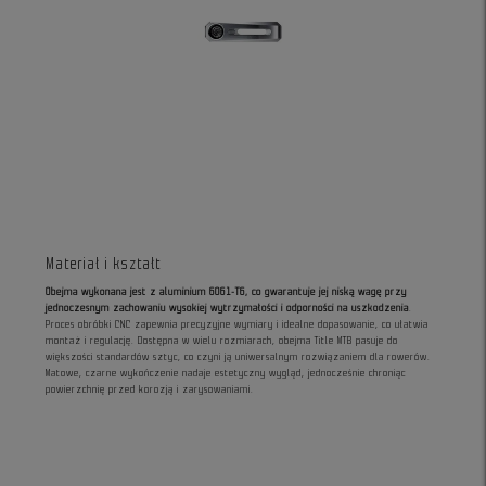
Materiał i kształt
Obejma wykonana jest z aluminium 6061-T6, co gwarantuje jej niską wagę przy
jednoczesnym zachowaniu wysokiej wytrzymałości i odporności na uszkodzenia
.
Proces obróbki CNC zapewnia precyzyjne wymiary i idealne dopasowanie, co ułatwia
montaż i regulację. Dostępna w wielu rozmiarach, obejma Title MTB pasuje do
większości standardów sztyc, co czyni ją uniwersalnym rozwiązaniem dla rowerów.
Matowe, czarne wykończenie nadaje estetyczny wygląd, jednocześnie chroniąc
powierzchnię przed korozją i zarysowaniami.