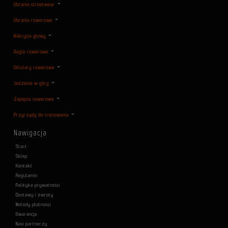
Ubrania streetwear
Ubrania rowerowe
Nakrycia głowy
Gogle rowerowe
Oklulary rowerowe
Jedzenie w góry
Zapięcia rowerowe
Przyrządy do trenowania
Nawigacja
Start
Sklep
Kontakt
Regulamin
Polityka prywatności
Dostawy i zwroty
Metody płatności
Gwarancja
Nasi partnerzy