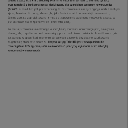
Obejma sztycy Title MTB o średnicy 34.9mm w kolorze srebrnym to element łączący
wytrzymałość z funkcjonalnością, dedykowany dla szerokiego spektrum rowerzystów
górskich
. Produkt ten jest przeznaczony do zastosowania w różnych dyscyplinach, takich jak
zjazd, freeride, dirt jump, slopestyle, jak również w jeździe miejskiej i cross-country.
Obejma została zaprojektowana z myślą o zapewnieniu stabilnego mocowania sztycy, co
jest kluczowe dla bezpieczeństwa i komfortu jazdy.
Zaleca się stosowanie określonego w specyfikacji momentu obrotowego przy dokręcaniu
obejmy, aby zapobiec uszkodzeniu sztycy przez nadmierne zaciskanie. Prawidłowe użycie
zalecanego w specyfikacji momentu obrotowego zapewnia bezpieczne użytkowanie i
długotrwałą stabilność montażu.
Obejma sztycy Title MTB jest rozwiązaniem dla
rowerzystów, którzy cenią sobie niezawodność, precyzję wykonania oraz estetykę
komponentów rowerowych
.