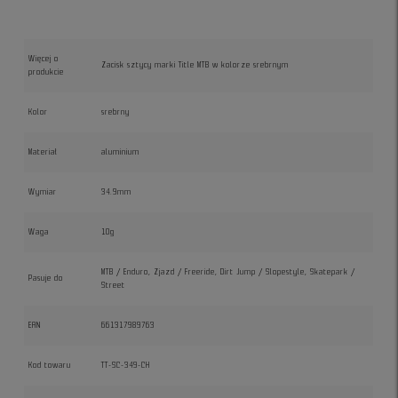
Więcej o
Zacisk sztycy marki Title MTB w kolorze srebrnym
produkcie
Kolor
srebrny
Materiał
aluminium
Wymiar
34.9mm
Waga
10g
MTB / Enduro, Zjazd / Freeride, Dirt Jump / Slopestyle, Skatepark /
Pasuje do
Street
EAN
661317989763
Kod towaru
TT-SC-349-CH