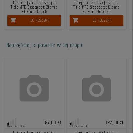
Obejma (zacisk) sztycy
Obejma (zacisk) sztycy
Title MTB Seatpost Clamp
Title MTB Seatpost Clamp
31.8mm black
31.8mm bronze
shopping_cart
shopping_cart
DO KOSZYKA
DO KOSZYKA
Najczęściej kupowane w tej grupie
127,00 zł
127,00 zł
Ostatnie sztuki
Ostatnie sztuki
Obejma (zacisk) sztycy
Obejma (zacisk) sztycy