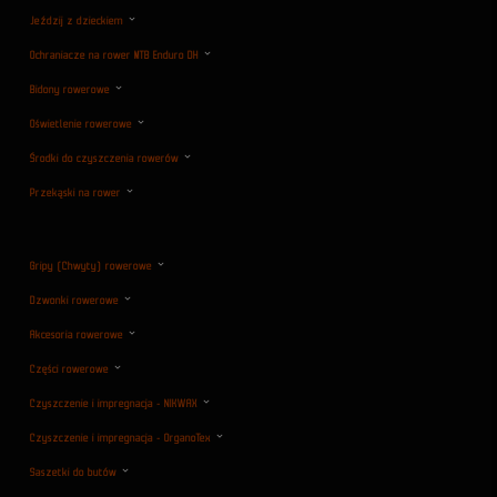
Jeździj z dzieckiem
Ochraniacze na rower MTB Enduro DH
Bidony rowerowe
Oświetlenie rowerowe
Środki do czyszczenia rowerów
Przekąski na rower
Gripy (Chwyty) rowerowe
Dzwonki rowerowe
Akcesoria rowerowe
Części rowerowe
Czyszczenie i impregnacja - NIKWAX
Czyszczenie i impregnacja - OrganoTex
Saszetki do butów