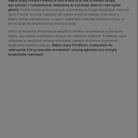
Obejma sztycy Title MTB o średnicy 36.4mm w kolorze oil slick to element łączący
wytrzymałość z funkcjonalnością, dedykowany dla szerokiego spektrum rowerzystów
górskich
. Produkt ten jest przeznaczony do zastosowania w różnych dyscyplinach, takich jak
zjazd, freeride, dirt jump, slopestyle, jak również w jeździe miejskiej i cross-country.
Obejma została zaprojektowana z myślą o zapewnieniu stabilnego mocowania sztycy, co
jest kluczowe dla bezpieczeństwa i komfortu jazdy.
Zaleca się stosowanie określonego w specyfikacji momentu obrotowego przy dokręcaniu
obejmy, aby zapobiec uszkodzeniu sztycy przez nadmierne zaciskanie. Prawidłowe użycie
zalecanego w specyfikacji momentu obrotowego zapewnia bezpieczne użytkowanie i
długotrwałą stabilność montażu.
Obejma sztycy Title MTB jest rozwiązaniem dla
rowerzystów, którzy cenią sobie niezawodność, precyzję wykonania oraz estetykę
komponentów rowerowych
.