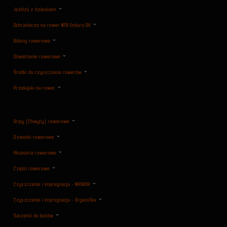
Jeździj z dzieckiem
Ochraniacze na rower MTB Enduro DH
Bidony rowerowe
Oświetlenie rowerowe
Środki do czyszczenia rowerów
Przekąski na rower
Gripy (Chwyty) rowerowe
Dzwonki rowerowe
Akcesoria rowerowe
Części rowerowe
Czyszczenie i impregnacja - NIKWAX
Czyszczenie i impregnacja - OrganoTex
Saszetki do butów