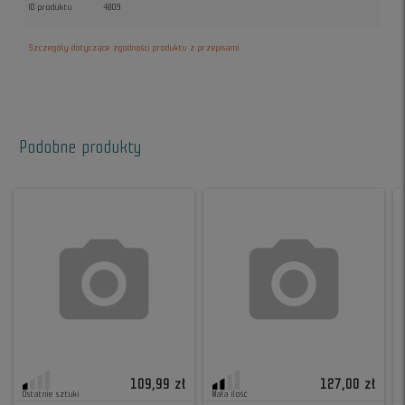
ID produktu
4809
Szczegóły dotyczące zgodności produktu z przepisami
Podobne produkty
109,99 zł
127,00 zł
Ostatnie sztuki
Mała ilość