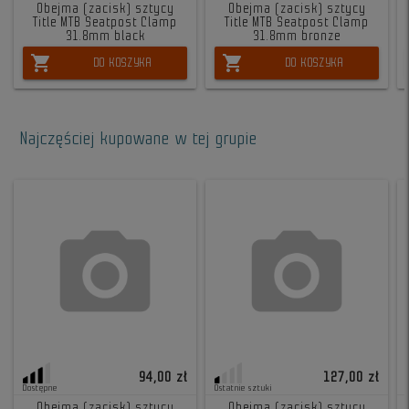
Obejma (zacisk) sztycy
Obejma (zacisk) sztycy
Title MTB Seatpost Clamp
Title MTB Seatpost Clamp
31.8mm black
31.8mm bronze
shopping_cart
shopping_cart
DO KOSZYKA
DO KOSZYKA
Najczęściej kupowane w tej grupie
94,00 zł
127,00 zł
Dostępne
Ostatnie sztuki
Obejma (zacisk) sztycy
Obejma (zacisk) sztycy