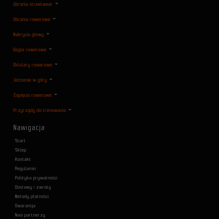
Ubrania streetwear
Ubrania rowerowe
Nakrycia głowy
Gogle rowerowe
Oklulary rowerowe
Jedzenie w góry
Zapięcia rowerowe
Przyrządy do trenowania
Nawigacja
Start
Sklep
Kontakt
Regulamin
Polityka prywatności
Dostawy i zwroty
Metody płatności
Gwarancja
Nasi partnerzy