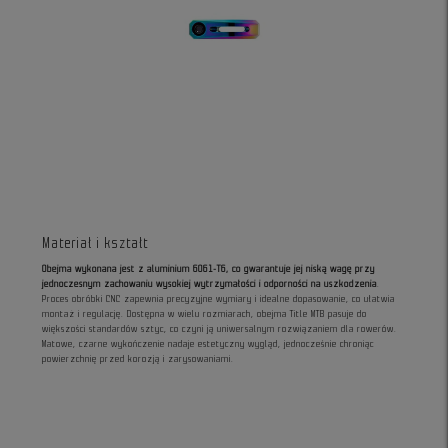
Materiał i kształt
Obejma wykonana jest z aluminium 6061-T6, co gwarantuje jej niską wagę przy
jednoczesnym zachowaniu wysokiej wytrzymałości i odporności na uszkodzenia
.
Proces obróbki CNC zapewnia precyzyjne wymiary i idealne dopasowanie, co ułatwia
montaż i regulację. Dostępna w wielu rozmiarach, obejma Title MTB pasuje do
większości standardów sztyc, co czyni ją uniwersalnym rozwiązaniem dla rowerów.
Matowe, czarne wykończenie nadaje estetyczny wygląd, jednocześnie chroniąc
powierzchnię przed korozją i zarysowaniami.