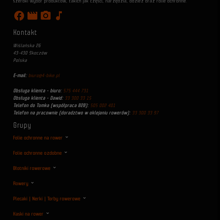
szeroki wybór produktów, takich jak części, narzędzia, odzież oraz folie ochronne.
facebook
movie
photo_camera
music_note
Kontakt
Wiślańska 26
43-430 Skoczów
Polska
E-mail:
biuro@4-bike.pl
Obsługa klienta - biuro:
575 444 731
Obsługa klienta - Dawid:
33 300 33 15
Telefon do Tomka (współpraca B2B):
505 002 401
Telefon na pracownie (doradztwo w oklejaniu rowerów):
33 300 33 97
Grupy
Folie ochronne na rower
Folie ochronne ozdobne
Błotniki rowerowe
Rowery
Plecaki | Nerki | Torby rowerowe
Kaski na rower