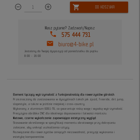
remove_circle_outline
add_circle_outline
shopping_cart
DO KOSZYKA
Masz pytanie? Zadzwoń/Napisz
phone
575 444 731
mail
biuro@4-bike.pl
Jesteśmy do Twojej dyspozycji od poniedziałku do piątku
8:00 - 16:00
Element łączący wytrzymałość z funkcjonalnością dla rowerzystów górskich
.
Przeznaczony do zastosowania w dyscyplinach takich jak zjazd, freeride, dirt jump,
slopestyle, a także w jeździe miejskiej i cross-country.
Wykonany z aluminium 6061-T6, co gwarantuje niską wagę i wysoką wytrzymałość.
Precyzyjna obróbka CNC dla idealnego dopasowania i łatwości montażu.
Matowe, czarne wykończenie zapewniające estetyczny wygląd
.
Stosowanie określonego w specyfikacji momentu obrotowego przy dokręcaniu
zalecane, aby uniknąć uszkodzenia sztycy.
Rozwiązanie dla rowerzystów ceniących niezawodność, precyzję wykonania i
estetykę komponentów.