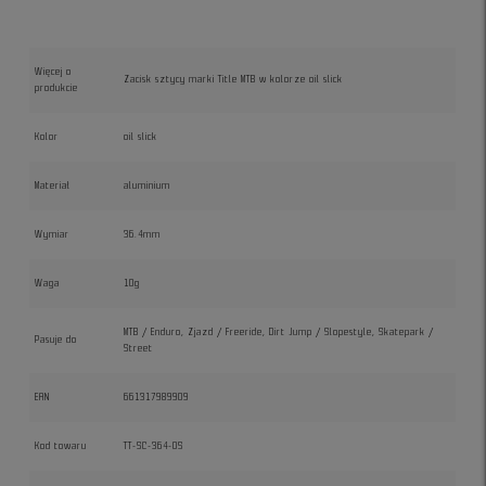
Więcej o
Zacisk sztycy marki Title MTB w kolorze oil slick
produkcie
Kolor
oil slick
Materiał
aluminium
Wymiar
36.4mm
Waga
10g
MTB / Enduro, Zjazd / Freeride, Dirt Jump / Slopestyle, Skatepark /
Pasuje do
Street
EAN
661317989909
Kod towaru
TT-SC-364-OS