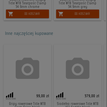
Title MTB Seatpost Clamp
Title MTB Seatpost Clamp
34.9mm chrome
34.9mm grey
shopping_cart
shopping_cart
DO KOSZYKA
DO KOSZYKA
Inne najczęściej kupowane
99,00 zł
379,00 zł
Duża ilość
Duża ilość
Gripy rowerowe Title MTB
Siodełko rowerowe Title MTB