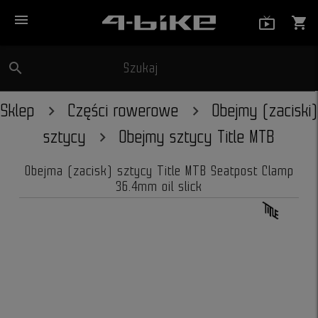
menu
live_tv_
shopping_cart
search
Szukaj
close
Sklep
Części rowerowe
Obejmy (zaciski)
sztycy
Obejmy sztycy Title MTB
Obejma (zacisk) sztycy Title MTB Seatpost Clamp
36.4mm oil slick