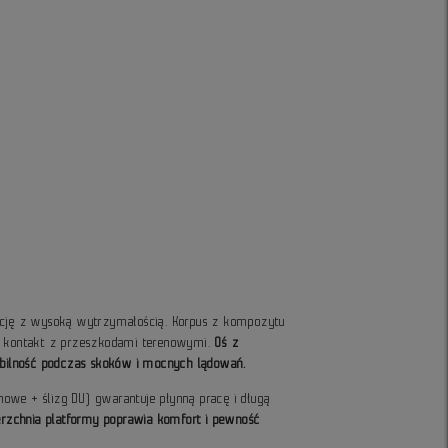
kcję z wysoką wytrzymałością. Korpus z kompozytu
i kontakt z przeszkodami terenowymi.
Oś z
tabilność podczas skoków i mocnych lądowań.
owe + ślizg DU) gwarantuje płynną pracę i długą
rzchnia platformy poprawia komfort i pewność