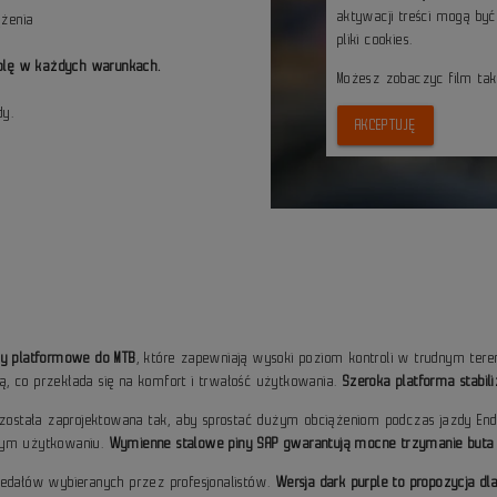
aktywacji treści mogą by
żenia
pliki cookies.
rolę w każdych warunkach.
Możesz zobaczyc film ta
dy.
AKCEPTUJĘ
ły platformowe do MTB
, które zapewniają wysoki poziom kontroli w trudnym t
, co przekłada się na komfort i trwałość użytkowania.
Szeroka platforma stabil
 została zaprojektowana tak, aby sprostać dużym obciążeniom podczas jazdy En
wnym użytkowaniu.
Wymienne stalowe piny SAP gwarantują mocne trzymanie but
pedałów wybieranych przez profesjonalistów.
Wersja dark purple to propozycja dl