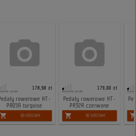
178,98 zł
179,00 zł
statnie sztuki
Ostatnie sztuki
Ostatn
Pedały rowerowe HT-
Pedały rowerowe HT-
Pe
PA03A turqoise
PA32A czerwone
shopping_cart
shopping_cart
shopping_ca
DO KOSZYKA
DO KOSZYKA