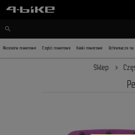
search
Akcesoria rowerowe
Części rowerowe
Kaski rowerowe
Ochraniacze na
Sklep
Czę
P