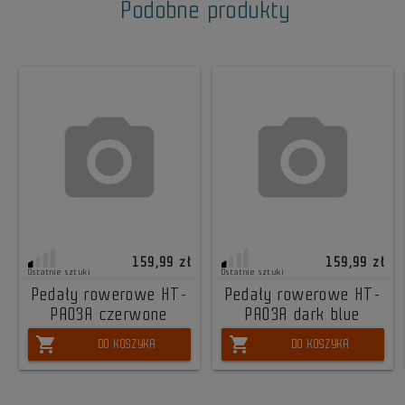
Podobne produkty
159,99 zł
159,99 zł
Ostatnie sztuki
Ostatnie sztuki
Pedały rowerowe HT-
Pedały rowerowe HT-
PA03A czerwone
PA03A dark blue
shopping_cart
shopping_cart
DO KOSZYKA
DO KOSZYKA