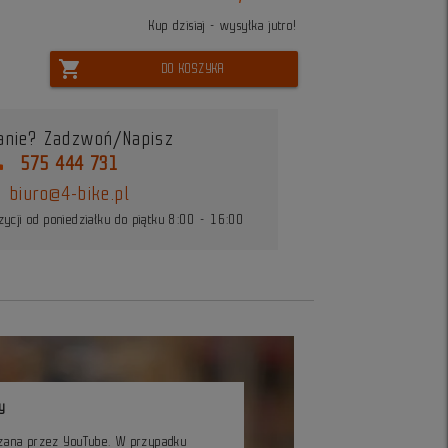
Kup dzisiaj - wysyłka jutro!
shopping_cart
DO KOSZYKA
anie? Zadzwoń/Napisz
ne
575 444 731
biuro@4-bike.pl
ycji od poniedziałku do piątku 8:00 - 16:00
y
czana przez YouTube. W przypadku