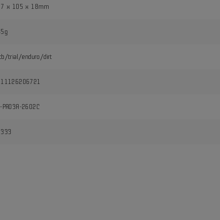
07 x 105 x 18mm
45g
b/trial/enduro/dirt
711126206721
T-PA03A-2602C
3333
i