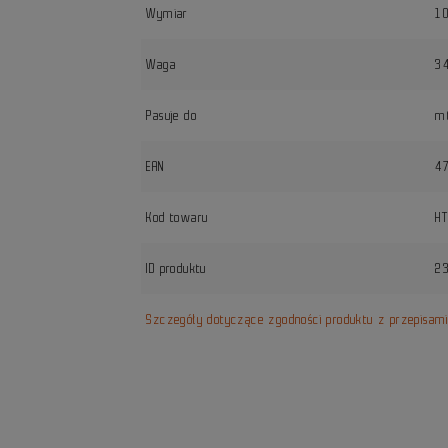
Wymiar
1
Waga
3
Pasuje do
mt
EAN
4
Kod towaru
H
ID produktu
2
Szczegóły dotyczące zgodności produktu z przepisam