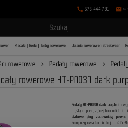
phone
mail
575 444 731
biu
Szukaj
 rower
Plecaki | Nerki | Torby rowerowe
Ubrania rowerowe i streetwear
R
ści rowerowe
Pedały rowerowe
Pedał
edały rowerowe HT-PA03A dark purp
Pedały HT-PA03A dark purple
to wy
myślą o precyzyjnej kontroli i stab
stalowe piny zapewniają pewne
Kompozytowa konstrukcja i oś Cr-M