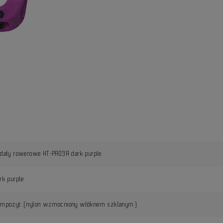
dały rowerowe HT-PA03A dark purple
rk purple
ompozyt (nylon wzmocniony włóknem szklanym)