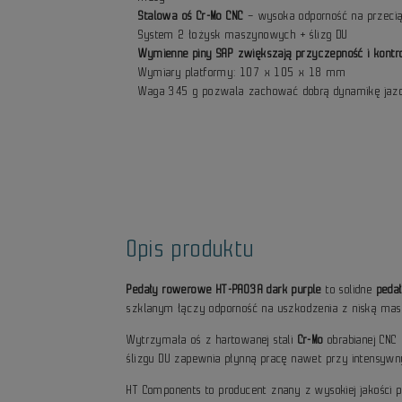
Stalowa oś Cr-Mo CNC
– wysoka odporność na przecią
System 2 łożysk maszynowych + ślizg DU
Wymienne piny SAP zwiększają przyczepność i kont
Wymiary platformy: 107 x 105 x 18 mm
Waga 345 g pozwala zachować dobrą dynamikę jaz
Opis produktu
Pedały rowerowe HT-PA03A dark purple
to solidne
peda
szklanym łączy odporność na uszkodzenia z niską masą
Wytrzymała oś z hartowanej stali
Cr-Mo
obrabianej CNC
ślizgu DU zapewnia płynną pracę nawet przy intensy
HT Components to producent znany z wysokiej jakości 