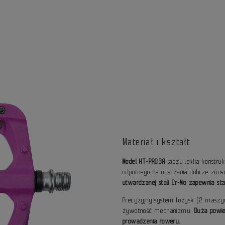
Materiał i kształt
Model HT-PA03A
łączy lekką konstru
odpornego na uderzenia dobrze znos
utwardzanej stali Cr-Mo zapewnia s
Precyzyjny system łożysk (2 maszyn
żywotność mechanizmu.
Duża powie
prowadzenia roweru.