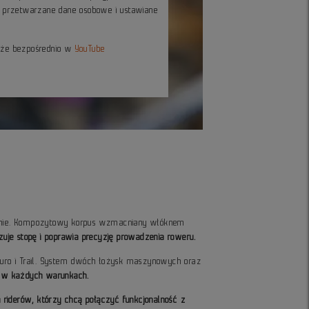
ć przetwarzane dane osobowe i ustawiane
kże bezpośrednio w
YouTube
erenie. Kompozytowy korpus wzmacniany włóknem
izuje stopę i poprawia precyzję prowadzenia roweru.
duro i Trail. System dwóch łożysk maszynowych oraz
a w każdych warunkach.
a riderów, którzy chcą połączyć funkcjonalność z