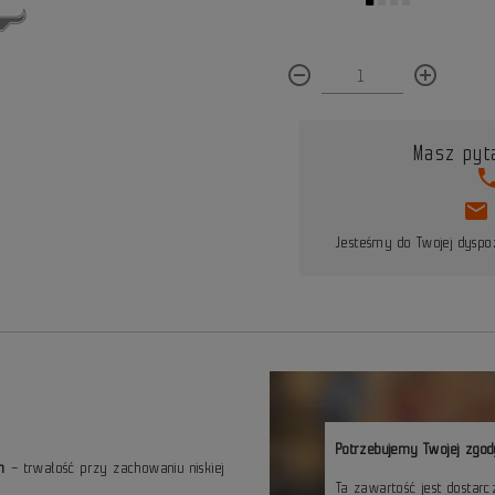
remove_circle_outline
add_circle_outline
Masz pyt
pho
mail
Jesteśmy do Twojej dyspoz
Potrzebujemy Twojej zgod
m
– trwałość przy zachowaniu niskiej
Ta zawartość jest dostar