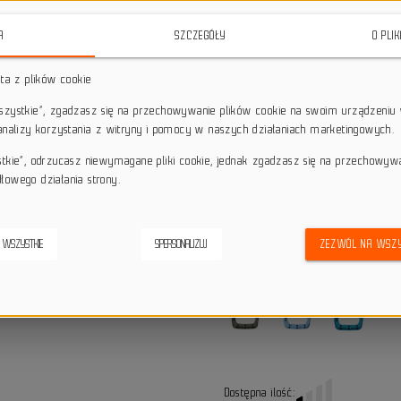
star_border
star_border
star_border
star_border
star_border
A
SZCZEGÓŁY
O PLI
sta z plików cookie
Darmowa dostawa przy z
local_shipping
Dotyczy wysyłki na terenie P
wszystkie”, zgadzasz się na przechowywanie plików cookie na swoim urządzeniu 
keyboard_return
14 dni na odstąpienie od
 analizy korzystania z witryny i pomocy w naszych działaniach marketingowych.
credit_score
stkie”, odrzucasz niewymagane pliki cookie, jednak zgadzasz się na przechowyw
Wygodne płatności
łowego działania strony.
Alternatywne produkty
 WSZYSTKIE
SPERSONALIZUJ
ZEZWÓL NA WSZY
Dostępna ilość: