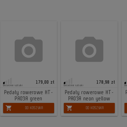
179,00 zł
178,98 zł
Ostatnie sztuki
Ostatnie sztuki
O
Pedały rowerowe HT-
Pedały rowerowe HT-
PA03A green
PA03A neon yellow
shopping_cart
shopping_cart
DO KOSZYKA
DO KOSZYKA