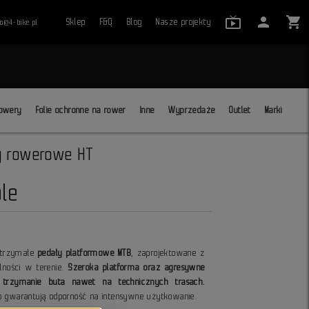
live_tv_24
person
shopping_cart
Sklep
F&Q
Blog
Nasze projekty
ro@4-bike.pl
close
owery
Folie ochronne na rower
Inne
Wyprzedaże
Outlet
Marki
y rowerowe HT
le
trzymałe
pedały platformowe MTB
, zaprojektowane z
ilności w terenie.
Szeroka platforma oraz agresywne
 trzymanie buta nawet na technicznych trasach.
o gwarantują odporność na intensywne użytkowanie.