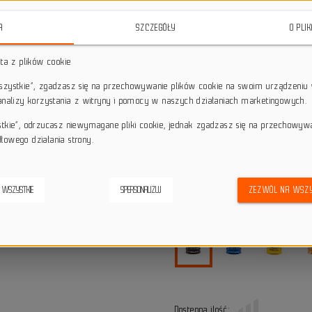
funkcjonalne akcesorium, które z
Wykonane z wytrzymałego anod
A
SZCZEGÓŁY
O PLI
kolorze, stanowią idealne uzupełni
sta z plików cookie
star_border
star_border
star_border
star_border
star_border
wszystkie”, zgadzasz się na przechowywanie plików cookie na swoim urządzeniu 
 analizy korzystania z witryny i pomocy w naszych działaniach marketingowych.
Darmowa dostawa przy z
local_shipping
Dotyczy wysyłki na terenie P
stkie”, odrzucasz niewymagane pliki cookie, jednak zgadzasz się na przechowyw
łowego działania strony.
keyboard_return
14 dni na odstąpienie od
credit_score
Wygodne płatności
 WSZYSTKIE
SPERSONALIZUJ
ZEZWÓL NA WSZY
Alternatywne produkty
Dostępna ilość: