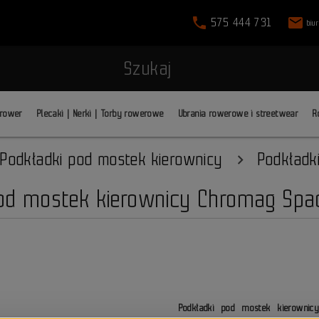
phone
mail
575 444 731
biu
Szukaj
 rower
Plecaki | Nerki | Torby rowerowe
Ubrania rowerowe i streetwear
R
Podkładki pod mostek kierownicy
Podkładk
od mostek kierownicy Chromag Spac
Podkładki pod mostek kierownic