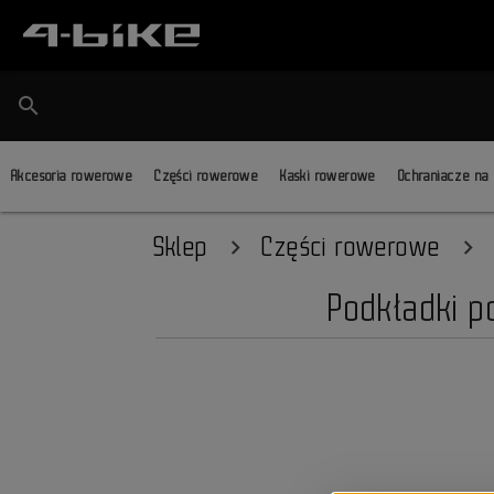
search
Akcesoria rowerowe
Części rowerowe
Kaski rowerowe
Ochraniacze na
Sklep
Części rowerowe
Podkładki p