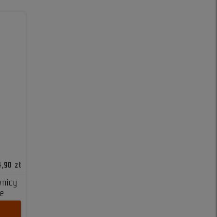
4,90 zł
wnicy
ge