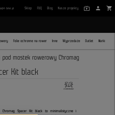
live_tv_24
person
shopping_cart
Sklep
F&Q
Blog
Nasze projekty
ro@4-bike.pl
close
owery
Folie ochronne na rower
Inne
Wyprzedaże
Outlet
Marki
i pod mostek rowerowy Chromag
er Kit black
y Chromag Spacer Kit black to minimalistyczne i