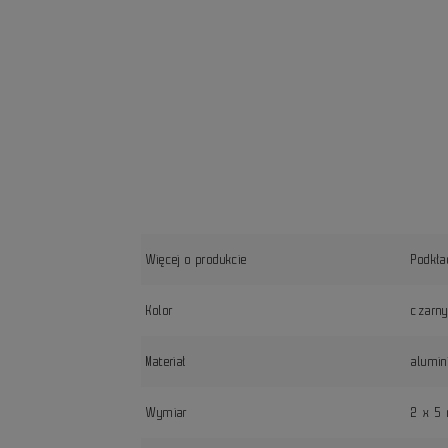
Więcej o produkcie
Podkła
Kolor
czarn
Materiał
alumi
Wymiar
2 x 5