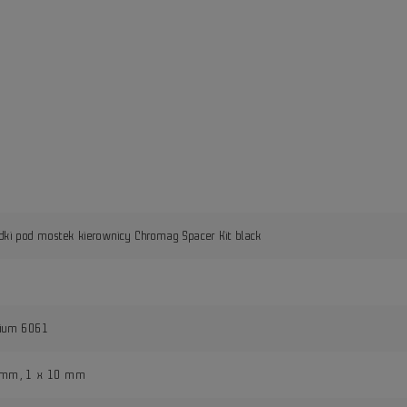
dki pod mostek kierownicy Chromag Spacer Kit black
y
nium 6061
 mm, 1 x 10 mm