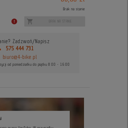
Brak na stanie
error
shopping_cart
BRAK NA STANIE
anie? Zadzwoń/Napisz
ne
575 444 731
biuro@4-bike.pl
ycji od poniedziałku do piątku 8:00 - 16:00
y
czana przez YouTube. W przypadku