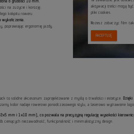
jedna o grubości 10 mm.
aktywacji treści mogą by
ci na zużycie i korozję.
pliki cookies.
dego kokpitu roweru.
o wykończenia.
Możesz zobaczyc film ta
y, poprawiając ergonomię jazdy.
AKCEPTUJĘ
ack to solidne akcesorium zaprojektowane z myślą o trwałości i estetyce.
Dzięki
zarny kolor nadaje rowerowi ponadczasowego stylu, a laserowo wytrawione log
 (2x5 mm i 1x10 mm), co pozwala na precyzyjną regulację wysokości kierownic
ób ceniących niezawodność, funkcjonalność i minimalistyczny design.