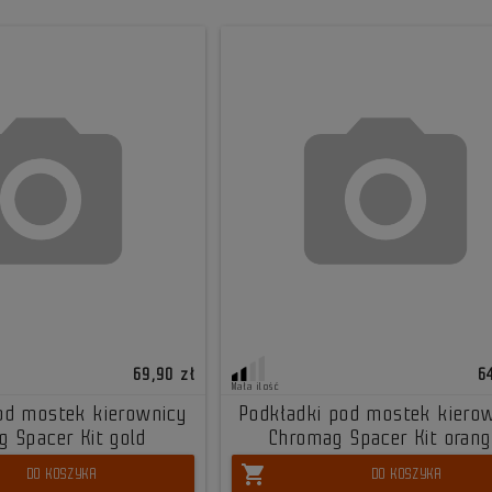
69,90 zł
6
Mała ilość
od mostek kierownicy
Podkładki pod mostek kiero
 Spacer Kit gold
Chromag Spacer Kit oran
shopping_cart
DO KOSZYKA
DO KOSZYKA