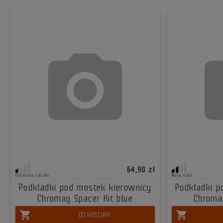
64,90 zł
Ostatnie sztuki
Mała ilość
Podkładki pod mostek kierownicy
Podkładki p
Chromag Spacer Kit blue
Chromag
shopping_cart
shopping_cart
DO KOSZYKA