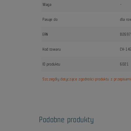
Waga
-
Pasuje do
dla ro
EAN
8269
Kod towaru
CH-14
ID produktu
6021
Szczegóły dotyczące zgodności produktu z przepisam
Podobne produkty