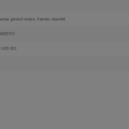
werów górskich enduro, freeride i downhill
74009753
2-020-001
i