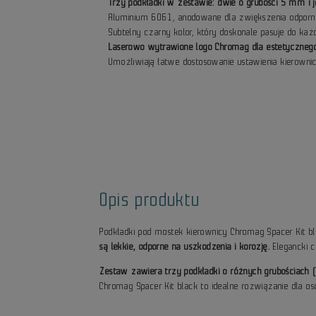
Trzy podkładki w zestawie: dwie o grubości 5 mm i 
Aluminium 6061, anodowane dla zwiększenia odpornoś
Subtelny czarny kolor, który doskonale pasuje do każ
Laserowo wytrawione logo Chromag dla estetyczneg
Umożliwiają łatwe dostosowanie ustawienia kierownic
Opis produktu
Podkładki pod mostek kierownicy Chromag Spacer Kit bl
są lekkie, odporne na uszkodzenia i korozję.
Elegancki c
Zestaw zawiera trzy podkładki o różnych grubościach
Chromag Spacer Kit black to idealne rozwiązanie dla os