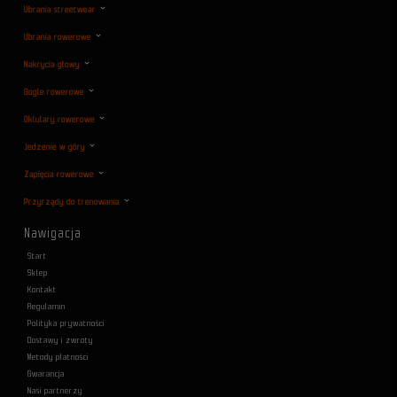
Ubrania streetwear
Ubrania rowerowe
Nakrycia głowy
Gogle rowerowe
Oklulary rowerowe
Jedzenie w góry
Zapięcia rowerowe
Przyrządy do trenowania
Nawigacja
Start
Sklep
Kontakt
Regulamin
Polityka prywatności
Dostawy i zwroty
Metody płatności
Gwarancja
Nasi partnerzy