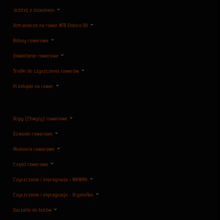
Jeździj z dzieckiem
Ochraniacze na rower MTB Enduro DH
Bidony rowerowe
Oświetlenie rowerowe
Środki do czyszczenia rowerów
Przekąski na rower
Gripy (Chwyty) rowerowe
Dzwonki rowerowe
Akcesoria rowerowe
Części rowerowe
Czyszczenie i impregnacja - NIKWAX
Czyszczenie i impregnacja - OrganoTex
Saszetki do butów