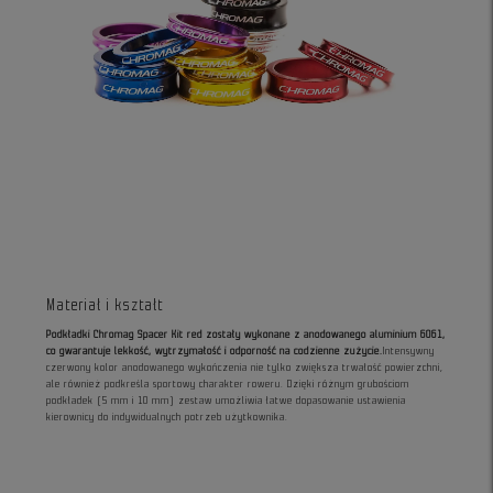
Materiał i kształt
Podkładki Chromag Spacer Kit red zostały wykonane z anodowanego aluminium 6061,
co gwarantuje lekkość, wytrzymałość i odporność na codzienne zużycie.
Intensywny
czerwony kolor anodowanego wykończenia nie tylko zwiększa trwałość powierzchni,
ale również podkreśla sportowy charakter roweru. Dzięki różnym grubościom
podkładek (5 mm i 10 mm) zestaw umożliwia łatwe dopasowanie ustawienia
kierownicy do indywidualnych potrzeb użytkownika.