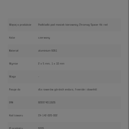
Więcej o produkcie
Podkładki pod mostek kierownicy Chromag Spacer Kit red
Kolor
czerwony
Materiał
aluminium 6061
Wymiar
2 x 5 mm, 1 x 10 mm
Waga
-
Pasuje do
dla rowerów górskich enduro, freeride i downhill
EAN
826974011626
Kod towaru
CH-142-020-002
ID produktu
6026