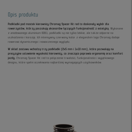
Opis produktu
Podkładki pod mostek kierownicy Chromag Spacer Kit red to doskonały wybór dla
rowerzystów, którzy poszukują akcesoriów łączących funkcjonalność z estetyką.
Wykonane
z anodowanego aluminium 6061, podkładki są nie tylko lekkie, ale także odporne na
uszkodzenia i korozję. Ich intensywny czerwony kolor z eleganckim logo Chromag dodaje
rowerowi dynamicznego i nowoczesnego wyglądu.
W skład zestawu wchodzą trzy podkładki (2x5 mm i 1x10 mm), które pozwalają na
precyzyjne ustawienie wysokości kierownicy, co znacząco poprawia ergonomię oraz komfort
jazdy.
Chromag Spacer Kit red to połączenie trwałości, funkcjonalności i wyjątkowego
designu, które spełni oczekiwania najbardziej wymagających użytkowników.