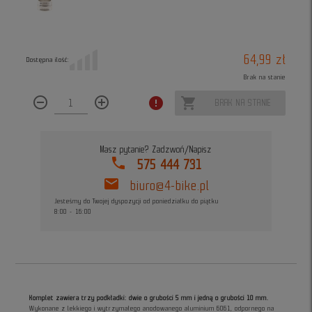
64,99 zł
Dostępna ilość:
Brak na stanie
remove_circle_outline
add_circle_outline
error
shopping_cart
BRAK NA STANIE
Masz pytanie? Zadzwoń/Napisz
phone
575 444 731
mail
biuro@4-bike.pl
Jesteśmy do Twojej dyspozycji od poniedziałku do piątku
8:00 - 16:00
Komplet zawiera trzy podkładki: dwie o grubości 5 mm i jedną o grubości 10 mm.
Wykonane z lekkiego i wytrzymałego anodowanego aluminium 6061, odpornego na