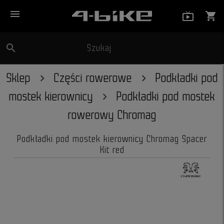
menu
live_tv_
shopping_cart
search
Szukaj
close
Sklep
Części rowerowe
Podkładki pod
mostek kierownicy
Podkładki pod mostek
rowerowy Chromag
Podkładki pod mostek kierownicy Chromag Spacer
Kit red