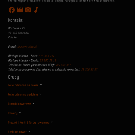
szeroki wybór produktów, takich jak części, narzędzia, odzież oraz folie ochronne.
facebook
movie
photo_camera
music_note
Kontakt
Wiślańska 26
43-430 Skoczów
Polska
E-mail:
biuro@4-bike.pl
Obsługa klienta - biuro:
575 444 731
Obsługa klienta - Dawid:
33 300 33 15
Telefon do Tomka (współpraca B2B):
505 002 401
Telefon na pracownie (doradztwo w oklejaniu rowerów):
33 300 33 97
Grupy
Folie ochronne na rower
Folie ochronne ozdobne
Błotniki rowerowe
Rowery
Plecaki | Nerki | Torby rowerowe
Kaski na rower