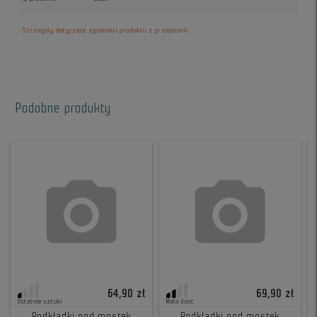
Szczegóły dotyczące zgodności produktu z przepisami
Podobne produkty
64,90 zł
69,90 zł
Ostatnie sztuki
Mała ilość
Podkładki pod mostek
Podkładki pod mostek