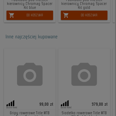
kierownicy Chromag Spacer
kierownicy Chromag Spacer
Kit blue
Kit gold
shopping_cart
shopping_cart
DO KOSZYKA
DO KOSZYKA
Inne najczęściej kupowane
99,00 zł
379,00 zł
Duża ilość
Duża ilość
Gripy rowerowe Title MTB
Siodełko rowerowe Title MTB