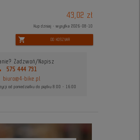
43,02 zł
Kup dzisiaj - wysyłka 2026-08-10
shopping_cart
DO KOSZYKA
anie? Zadzwoń/Napisz
ne
575 444 731
biuro@4-bike.pl
ycji od poniedziałku do piątku 8:00 - 16:00