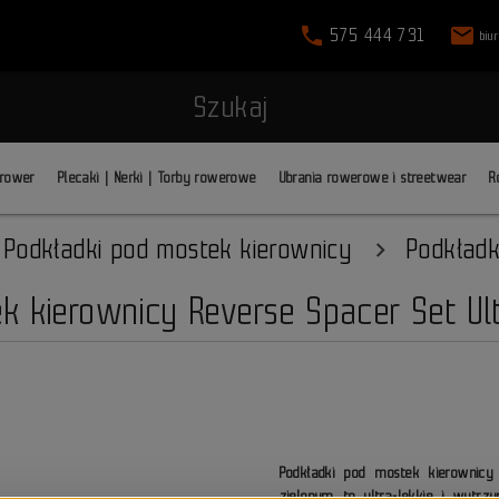
phone
mail
575 444 731
biu
Szukaj
 rower
Plecaki | Nerki | Torby rowerowe
Ubrania rowerowe i streetwear
R
Podkładki pod mostek kierownicy
Podkład
k kierownicy Reverse Spacer Set Ult
Podkładki pod mostek kierownicy
zielonym to ultra-lekkie i wytr