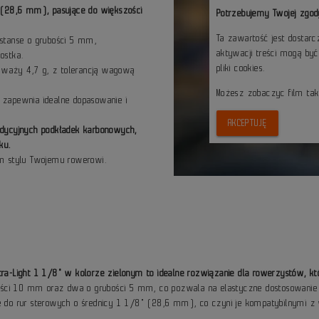
 (28,6 mm), pasujące do większości
Potrzebujemy Twojej zgod
Ta zawartość jest dostar
stanse o grubości 5 mm,
aktywacji treści mogą by
ostka.
pliki cookies.
waży 4,7 g, z tolerancją wagową
Możesz zobaczyc film ta
zapewnia idealne dopasowanie i
AKCEPTUJĘ
tradycyjnych podkładek karbonowych,
ku.
ym stylu Twojemu rowerowi.
tra-Light 1 1/8" w kolorze zielonym to idealne rozwiązanie dla rowerzystów, k
ści 10 mm oraz dwa o grubości 5 mm, co pozwala na elastyczne dostosowanie 
one do rur sterowych o średnicy 1 1/8" (28,6 mm), co czyni je kompatybilnymi