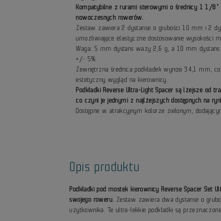
Kompatybilne z rurami sterowymi o średnicy 1 1/8"
nowoczesnych rowerów.
Zestaw zawiera 2 dystanse o grubości 10 mm i 2 dy
umożliwiające elastyczne dostosowanie wysokości m
Waga: 5 mm dystans waży 2,6 g, a 10 mm dystans 
+/- 5%.
Zewnętrzna średnica podkładek wynosi 34,1 mm, co 
estetyczny wygląd na kierownicy.
Podkładki Reverse Ultra-Light Spacer są lżejsze od 
co czyni je jednymi z najlżejszych dostępnych na ryn
Dostępne w atrakcyjnym kolorze zielonym, dodając
Opis produktu
Podkładki pod mostek kierownicy Reverse Spacer Set Ul
swojego roweru.
Zestaw zawiera dwa dystanse o grubo
użytkownika. Te ultra-lekkie podkładki są przeznacz