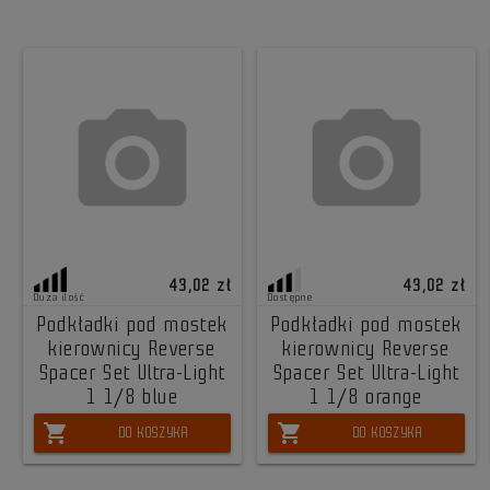
43,02 zł
43,02 zł
Duża ilość
Dostępne
Podkładki pod mostek
Podkładki pod mostek
kierownicy Reverse
kierownicy Reverse
Spacer Set Ultra-Light
Spacer Set Ultra-Light
1 1/8 blue
1 1/8 orange
shopping_cart
shopping_cart
DO KOSZYKA
DO KOSZYKA