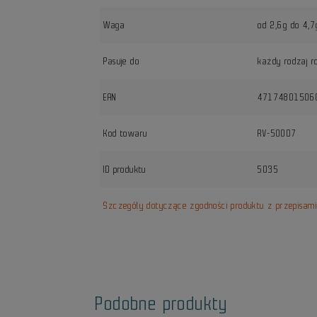
Waga
od 2,6g do 4,7
Pasuje do
każdy rodzaj r
EAN
47174801506
Kod towaru
RV-50007
ID produktu
5035
Szczegóły dotyczące zgodności produktu z przepisam
Podobne produkty