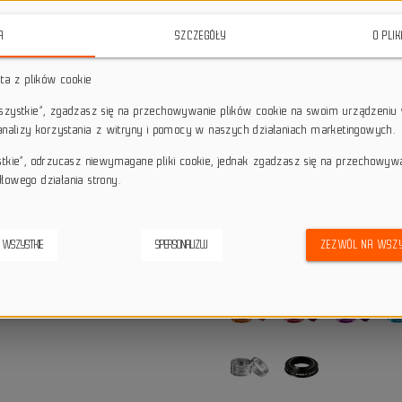
elastycznego dostosowania wys
dystanse o grubości 10 mm oraz d
A
SZCZEGÓŁY
O PLI
star_border
star_border
star_border
star_border
star_border
sta z plików cookie
wszystkie”, zgadzasz się na przechowywanie plików cookie na swoim urządzeniu 
 analizy korzystania z witryny i pomocy w naszych działaniach marketingowych.
Darmowa dostawa przy z
local_shipping
Dotyczy wysyłki na terenie P
stkie”, odrzucasz niewymagane pliki cookie, jednak zgadzasz się na przechowyw
keyboard_return
14 dni na odstąpienie od
łowego działania strony.
credit_score
Wygodne płatności
 WSZYSTKIE
SPERSONALIZUJ
ZEZWÓL NA WSZY
Alternatywne produkty