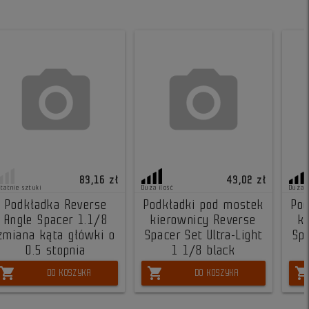
83,16 zł
43,02 zł
statnie sztuki
Duża ilość
Duża i
Podkładka Reverse
Podkładki pod mostek
Pod
Angle Spacer 1.1/8
kierownicy Reverse
k
zmiana kąta główki o
Spacer Set Ultra-Light
Spa
0.5 stopnia
1 1/8 black
shopping_cart
shopping_cart
shopping_ca
DO KOSZYKA
DO KOSZYKA