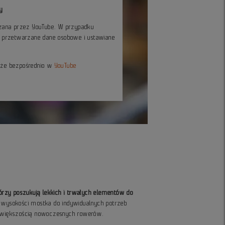
y
czana przez YouTube. W przypadku
ć przetwarzane dane osobowe i ustawiane
kże bezpośrednio w
YouTube
tórzy poszukują lekkich i trwałych elementów do
wysokości mostka do indywidualnych potrzeb
 z większością nowoczesnych rowerów.