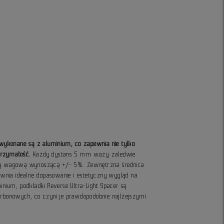
r wykonane są z aluminium, co zapewnia nie tylko
trzymałość.
Każdy dystans 5 mm waży zaledwie
cją wagową wynoszącą +/- 5%. Zewnętrzna średnica
nia idealne dopasowanie i estetyczny wygląd na
inium, podkładki Reverse Ultra-Light Spacer są
arbonowych, co czyni je prawdopodobnie najlżejszymi