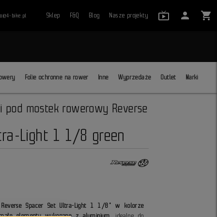
live_tv_24
person
shopping_cart
Sklep
F&Q
Blog
Nasze projekty
ro@4-bike.pl
close
owery
Folie ochronne na rower
Inne
Wyprzedaże
Outlet
Marki
ki pod mostek rowerowy Reverse
ra-Light 1 1/8 green
 Reverse Spacer Set Ultra-Light 1 1/8" w kolorze
zymałe elementy wykonane z aluminium
, idealne do