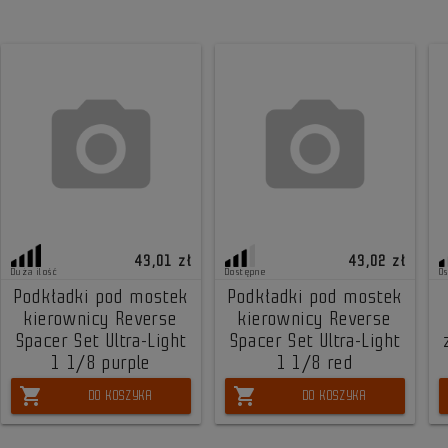
43,01 zł
43,02 zł
Duża ilość
Dostępne
O
Podkładki pod mostek
Podkładki pod mostek
kierownicy Reverse
kierownicy Reverse
Spacer Set Ultra-Light
Spacer Set Ultra-Light
1 1/8 purple
1 1/8 red
shopping_cart
shopping_cart
DO KOSZYKA
DO KOSZYKA