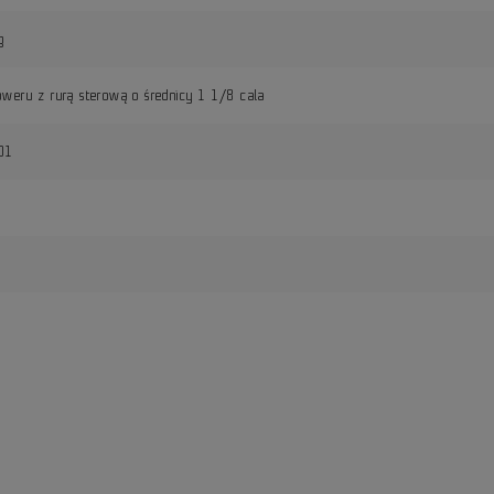
g
oweru z rurą sterową o średnicy 1 1/8 cala
01
i